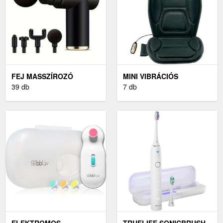
FEJ MASSZÍROZÓ
MINI VIBRÁCIÓS
39 db
MASSZÍROZÓ
7 db