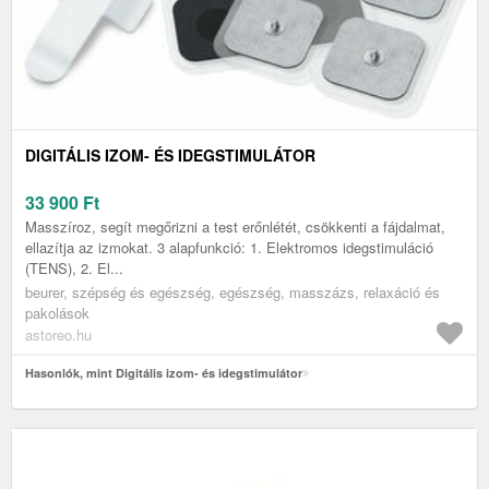
DIGITÁLIS IZOM- ÉS IDEGSTIMULÁTOR
33 900
Ft
Masszíroz, segít megőrizni a test erőnlétét, csökkenti a fájdalmat,
ellazítja az izmokat. 3 alapfunkció: 1. Elektromos idegstimuláció
(TENS), 2. El...
beurer, szépség és egészség, egészség, masszázs, relaxáció és
pakolások
astoreo.hu
Hasonlók, mint Digitális izom- és idegstimulátor