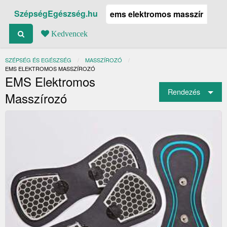
SzépségEgészség.hu
Kedvencek
SZÉPSÉG ÉS EGÉSZSÉG
MASSZÍROZÓ
JELENLEGI:
EMS ELEKTROMOS MASSZÍROZÓ
EMS Elektromos
Rendezés
Masszírozó