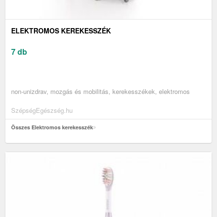
ELEKTROMOS KEREKESSZÉK
7 db
non-unizdrav, mozgás és mobilitás, kerekesszékek, elektromos
SzépségEgészség.hu
Összes Elektromos kerekesszék