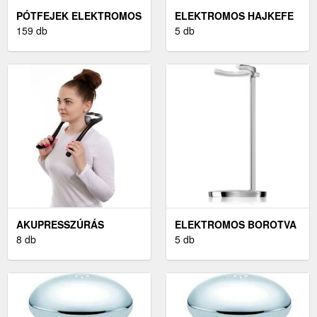
PÓTFEJEK ELEKTROMOS
ELEKTROMOS HAJKEFE
FOGKEFÉKHEZ
159 db
5 db
AKUPRESSZÚRÁS
ELEKTROMOS BOROTVA
MASSZÍROZÓ ESZKÖZÖK
8 db
KIEGÉSZÍTŐK
5 db