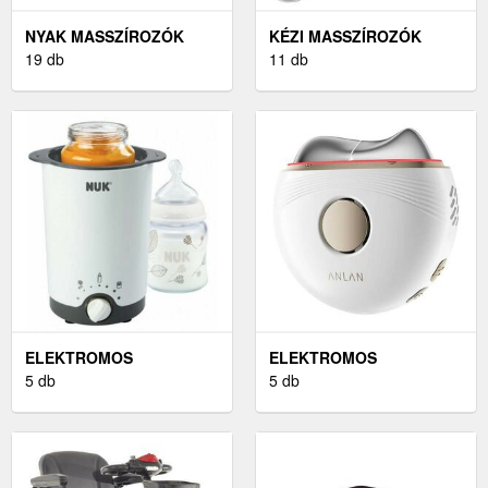
NYAK MASSZÍROZÓK
KÉZI MASSZÍROZÓK
19 db
11 db
ELEKTROMOS
ELEKTROMOS
CUMISÜVEG MELEGÍTŐK
5 db
ARCMASSZÍROZÓ
5 db