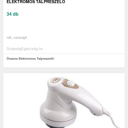
ELEKTROMOS TALPRESZELŐ
34 db
női, concept
SzépségEgészség.hu
Összes Elektromos Talpreszelő