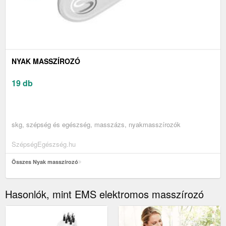
NYAK MASSZÍROZÓ
19 db
skg, szépség és egészség, masszázs, nyakmasszírozók
SzépségEgészség.hu
Összes Nyak masszírozó
Hasonlók, mint EMS elektromos masszírozó