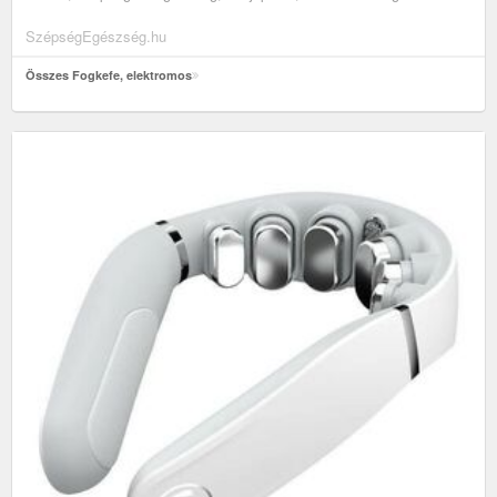
SzépségEgészség.hu
Összes Fogkefe, elektromos