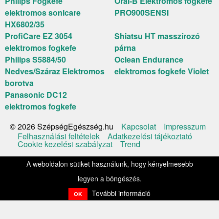
Philips Fogkefe
Oral-B Elektromos fogkefe
elektromos sonicare
PRO900SENSI
HX6802/35
ProfiCare EZ 3054
Shiatsu HT masszírozó
elektromos fogkefe
párna
Philips S5884/50
Oclean Endurance
Nedves/Száraz Elektromos
elektromos fogkefe Violet
borotva
Panasonic DC12
elektromos fogkefe
Kapcsolat
Impresszum
© 2026 SzépségEgészség.hu
Felhasználási feltételek
Adatkezelési tájékoztató
Cookie kezelési szabályzat
Trend
A weboldalon sütiket használunk, hogy kényelmesebb
legyen a böngészés.
További információ
OK