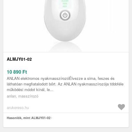
ALMJY01-02
10 890
Ft
ANLAN elektromos nyakmasszírozóÉlvezze a sima, feszes és
láthatóan megfiatalodott bőrt. Az ANLAN nyakmasszírozója többféle
működési módot kínál, le...
anlan, masszírozó
arukereso.hu
Hasonlók, mint ALMJY01-02