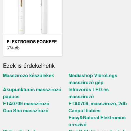
ELEKTROMOS FOGKEFE
674 db
Ezek is érdekelhetik
Masszírozó készülékek
Mediashop VibroLegs
masszírozó gép
Akupunkturás masszírozó
Infravörös LED-es
papucs
masszírozó
ETA0709 masszírozó
ETA0709, masszírozó, 2db
Gua Sha masszírozó
Canpol babies
Easy&Natural Elektromos
orrszívó