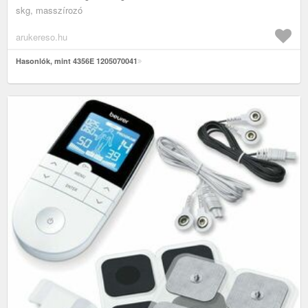
skg, masszírozó
arukereso.hu
Hasonlók, mint 4356E 1205070041