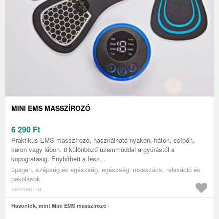
MINI EMS MASSZÍROZÓ
6 290
Ft
Praktikus EMS masszírozó, használható nyakon, háton, csípőn,
karon vagy lábon. 8 különböző üzemmóddal a gyúrástól a
kopogtatásig. Enyhítheti a fesz...
3pagen, szépség és egészség, egészség, masszázs, relaxáció és
pakolások
astoreo.hu
Hasonlók, mint Mini EMS masszírozó