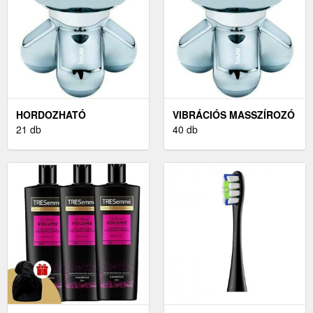
HORDOZHATÓ
VIBRÁCIÓS MASSZÍROZÓ
MASSZÍROZÓ
21 db
40 db