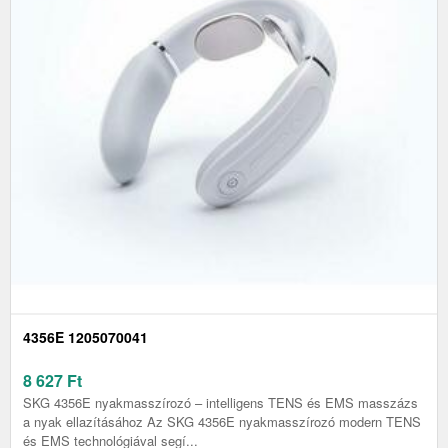
4356E 1205070041
8 627
Ft
SKG 4356E nyakmasszírozó – intelligens TENS és EMS masszázs
a nyak ellazításához Az SKG 4356E nyakmasszírozó modern TENS
és EMS technológiával segí...