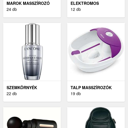
MAROK MASSZÍROZÓ
ELEKTROMOS
24 db
FOGKEFÉK ÉS
12 db
SZÁJZUHANYOK
SZEMKÖRNYÉK
TALP MASSZÍROZÓK
MASSZÍROZÓ
22 db
19 db