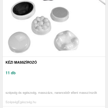
KÉZI MASSZÍROZÓ
11 db
szépség és egészség, masszázs, narancsbőr elleni masszírozók
SzépségEgészség.hu