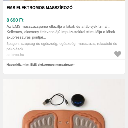
EMS ELEKTROMOS MASSZÍROZÓ
8 690
Ft
Az EMS masszázspárna ellazítja a lábak és a lábfejek izmait.
Kellemes, alacsony frekvenciájú impulzusokkal stimulálja a lábak
akupresszúrás pontjai...
3pagen, szépség és egészség, egészség, masszázs, relaxáció és
pakolások
astoreo.hu
Hasonlók, mint EMS elektromos masszírozó