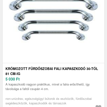
KRÓMOZOTT FÜRDŐSZOBAI FALI KAPASZKODÓ 30-TÓL
81 CM-IG
5 030
Ft
A kapaszkodó nagyon praktikus, mivel a falra erősíthető, így
távolsága a faltól csupán 4 cm.
non-unizdrav, egészségügyi bútorok és eszközök, fürdőszobai
segédeszközök, kapaszkodók és támaszok