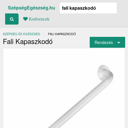
SzépségEgészség.hu
Kedvencek
SZÉPSÉG ÉS EGÉSZSÉG
JELENLEGI:
FALI KAPASZKODÓ
Fali Kapaszkodó
Rendezés