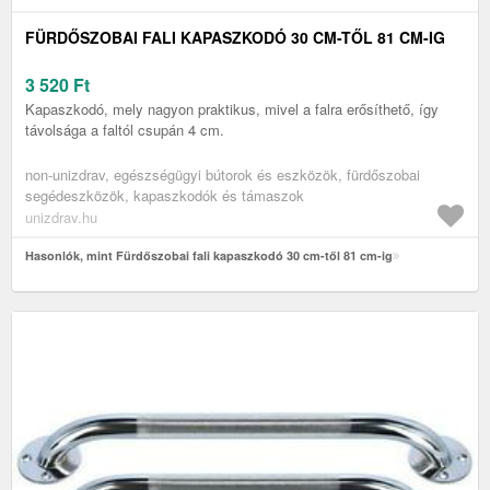
FÜRDŐSZOBAI FALI KAPASZKODÓ 30 CM-TŐL 81 CM-IG
3 520
Ft
Kapaszkodó, mely nagyon praktikus, mivel a falra erősíthető, így
távolsága a faltól csupán 4 cm.
non-unizdrav, egészségügyi bútorok és eszközök, fürdőszobai
segédeszközök, kapaszkodók és támaszok
unizdrav.hu
Hasonlók, mint Fürdőszobai fali kapaszkodó 30 cm-től 81 cm-ig