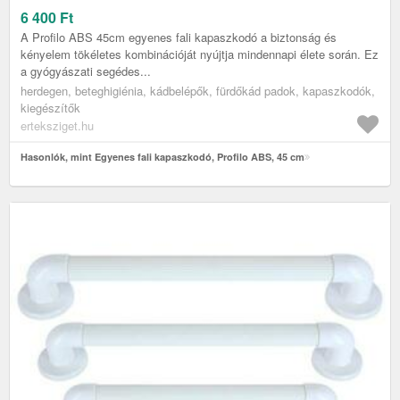
6 400
Ft
A Profilo ABS 45cm egyenes fali kapaszkodó a biztonság és
kényelem tökéletes kombinációját nyújtja mindennapi élete során. Ez
a gyógyászati segédes...
herdegen, beteghigiénia, kádbelépők, fürdőkád padok, kapaszkodók,
kiegészítők
erteksziget.hu
Hasonlók, mint Egyenes fali kapaszkodó, Profilo ABS, 45 cm