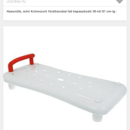
unizdrav.hu
Hasonlók, mint Krómozott fürdőszobai fali kapaszkodó 30-tól 81 cm-ig