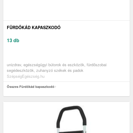
FÜRDŐKÁD KAPASZKODÓ
13 db
unizdrav, egészségügyi bútorok és eszközök, fürdőszobai
segédeszközök, zuhanyzó székek és padok
SzépségEgészség.hu
Összes Fürdőkád kapaszkodó