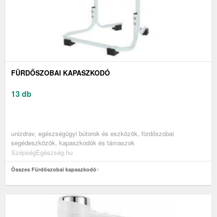
FÜRDŐSZOBAI KAPASZKODÓ
13 db
unizdrav, egészségügyi bútorok és eszközök, fürdőszobai
segédeszközök, kapaszkodók és támaszok
SzépségEgészség.hu
Összes Fürdőszobai kapaszkodó