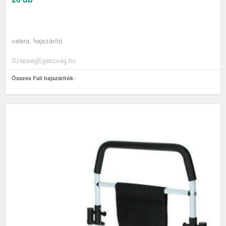
valera, hajszárító
SzépségEgészség.hu
Összes Fali hajszárítók