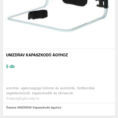
UNIZDRAV KAPASZKODÓ ÁGYHOZ
5 db
unizdrav, egészségügyi bútorok és eszközök, fürdőszobai
segédeszközök, kapaszkodók és támaszok
SzépségEgészség.hu
Összes UNIZDRAV Kapaszkodó ágyhoz