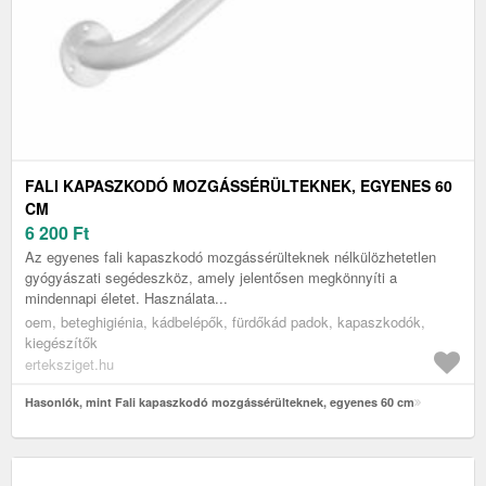
FALI KAPASZKODÓ MOZGÁSSÉRÜLTEKNEK, EGYENES 60
CM
6 200
Ft
Az egyenes fali kapaszkodó mozgássérülteknek nélkülözhetetlen
gyógyászati segédeszköz, amely jelentősen megkönnyíti a
mindennapi életet. Használata...
oem, beteghigiénia, kádbelépők, fürdőkád padok, kapaszkodók,
kiegészítők
erteksziget.hu
Hasonlók, mint Fali kapaszkodó mozgássérülteknek, egyenes 60 cm