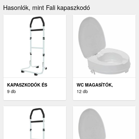
Hasonlók, mint Fali kapaszkodó
KAPASZKODÓK ÉS
WC MAGASÍTÓK,
TÁMASZOK
9 db
KAPASZKODÓ KERETEK
12 db