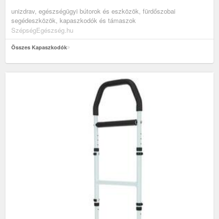
unizdrav, egészségügyi bútorok és eszközök, fürdőszobai
segédeszközök, kapaszkodók és támaszok
SzépségEgészség.hu
Összes Kapaszkodók