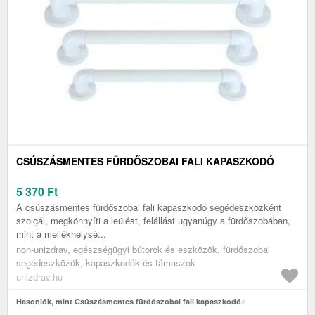
CSÚSZÁSMENTES FÜRDŐSZOBAI FALI KAPASZKODÓ
5 370
Ft
A csúszásmentes fürdőszobai fali kapaszkodó segédeszközként
szolgál, megkönnyíti a leülést, felállást ugyanúgy a fürdőszobában,
mint a mellékhelysé...
non-unizdrav, egészségügyi bútorok és eszközök, fürdőszobai
segédeszközök, kapaszkodók és támaszok
unizdrav.hu
Hasonlók, mint Csúszásmentes fürdőszobai fali kapaszkodó