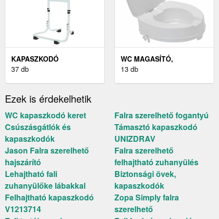
KAPASZKODÓ
WC MAGASÍTÓ,
37 db
KAPASZKODÓ
13 db
Ezek is érdekelhetik
WC kapaszkodó keret
Falra szerelhető fogantyú
Csúszásgátlók és
Támasztó kapaszkodó
kapaszkodók
UNIZDRAV
Jason Falra szerelhető
Falra szerelhető
hajszárító
felhajtható zuhanyülés
Lehajtható fali
Biztonsági övek,
zuhanyülőke lábakkal
kapaszkodók
Felhajtható kapaszkodó
Zopa Simply falra
V1213714
szerelhető