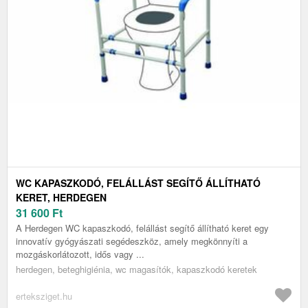
WC KAPASZKODÓ, FELÁLLÁST SEGÍTŐ ÁLLÍTHATÓ
KERET, HERDEGEN
31 600
Ft
A Herdegen WC kapaszkodó, felállást segítő állítható keret egy
innovatív gyógyászati segédeszköz, amely megkönnyíti a
mozgáskorlátozott, idős vagy ...
herdegen, beteghigiénia, wc magasítók, kapaszkodó keretek
erteksziget.hu