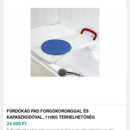
FÜRDŐKÁD PAD FORGÓKORONGGAL ÉS
KAPASZKODÓVAL, 110KG TERHELHETŐSÉG
24 000
Ft
A Fürdőkád pad forgókoronggal és kapaszkodóval egy innovatív