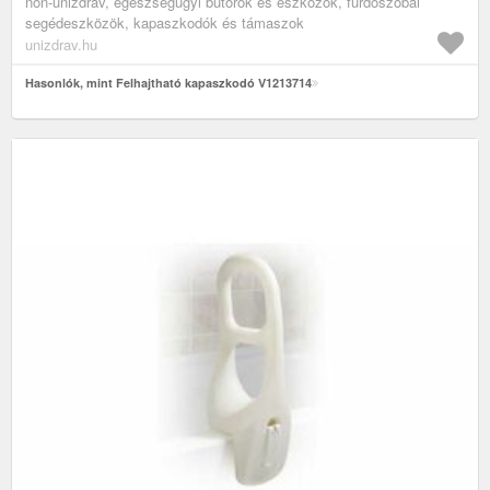
non-unizdrav, egészségügyi bútorok és eszközök, fürdőszobai
segédeszközök, kapaszkodók és támaszok
unizdrav.hu
Hasonlók, mint Felhajtható kapaszkodó V1213714