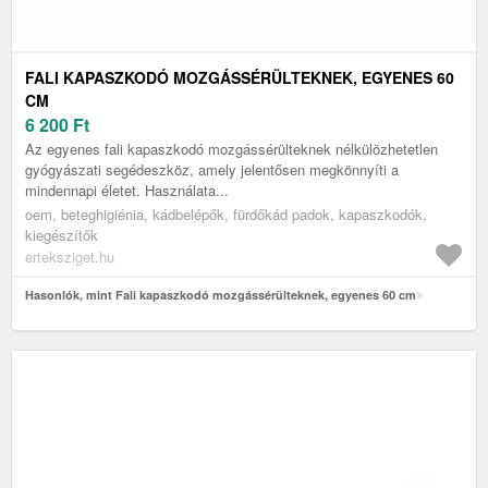
FALI KAPASZKODÓ MOZGÁSSÉRÜLTEKNEK, EGYENES 60
CM
6 200
Ft
Az egyenes fali kapaszkodó mozgássérülteknek nélkülözhetetlen
gyógyászati segédeszköz, amely jelentősen megkönnyíti a
mindennapi életet. Használata...
oem, beteghigiénia, kádbelépők, fürdőkád padok, kapaszkodók,
kiegészítők
erteksziget.hu
Hasonlók, mint Fali kapaszkodó mozgássérülteknek, egyenes 60 cm