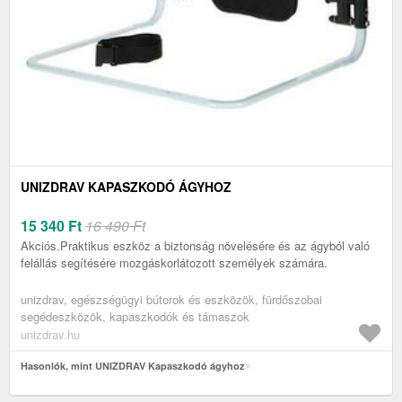
UNIZDRAV KAPASZKODÓ ÁGYHOZ
15 340
Ft
16 490 Ft
Akciós.Praktikus eszköz a biztonság növelésére és az ágyból való
felállás segítésére mozgáskorlátozott személyek számára.
unizdrav, egészségügyi bútorok és eszközök, fürdőszobai
segédeszközök, kapaszkodók és támaszok
unizdrav.hu
Hasonlók, mint UNIZDRAV Kapaszkodó ágyhoz