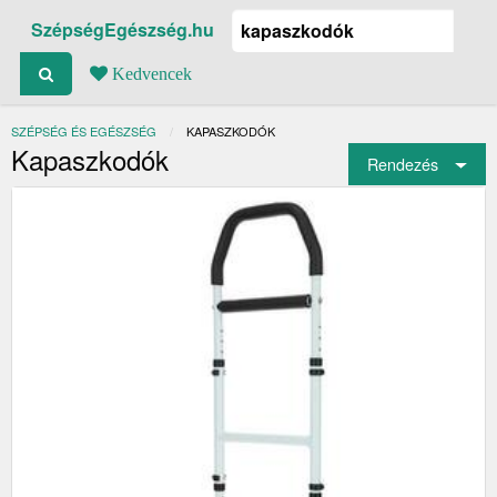
SzépségEgészség.hu
Kedvencek
SZÉPSÉG ÉS EGÉSZSÉG
JELENLEGI:
KAPASZKODÓK
Kapaszkodók
Rendezés