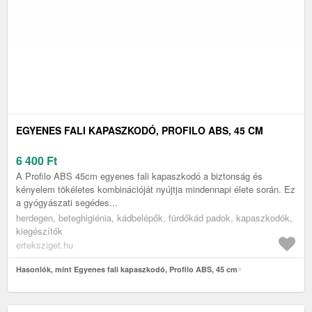
EGYENES FALI KAPASZKODÓ, PROFILO ABS, 45 CM
6 400
Ft
A Profilo ABS 45cm egyenes fali kapaszkodó a biztonság és
kényelem tökéletes kombinációját nyújtja mindennapi élete során. Ez
a gyógyászati segédes...
herdegen, beteghigiénia, kádbelépők, fürdőkád padok, kapaszkodók,
kiegészítők
erteksziget.hu
Hasonlók, mint Egyenes fali kapaszkodó, Profilo ABS, 45 cm