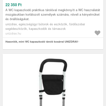
22 350
Ft
A WC kapaszkodó praktikus tárolóval megkönnyíti a WC használatát
mozgásukban korlátozott személyek számára, növeli a kényelmüket
és önállóságukat.
unizdrav, egészségügyi bútorok és eszközök, fürdőszobai
segédeszközök, kapaszkodók és támaszok
unizdrav.hu
Hasonlók, mint WC kapaszkodó tároló kosárral UNIZDRAV