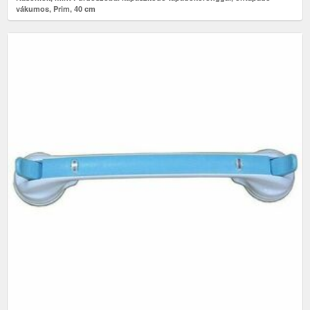
vákumos, Prim, 40 cm