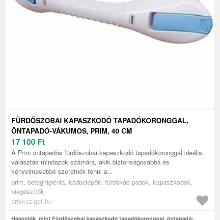
FÜRDŐSZOBAI KAPASZKODÓ TAPADÓKORONGGAL,
ÖNTAPADÓ-VÁKUMOS, PRIM, 40 CM
17 100
Ft
A Prim öntapadós fürdőszobai kapaszkodó tapadókoronggal ideális
választás mindazok számára, akik biztonságosabbá és
kényelmesebbé szeretnék tenni a...
prim, beteghigiénia, kádbelépők, fürdőkád padok, kapaszkodók,
kiegészítők
erteksziget.hu
Hasonlók, mint Fürdőszobai kapaszkodó tapadókoronggal, öntapadó-