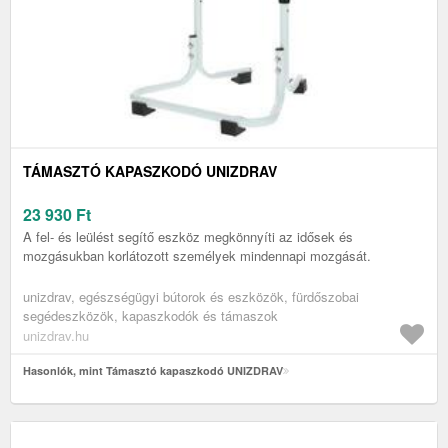
TÁMASZTÓ KAPASZKODÓ UNIZDRAV
23 930
Ft
A fel- és leülést segítő eszköz megkönnyíti az idősek és
mozgásukban korlátozott személyek mindennapi mozgását.
unizdrav, egészségügyi bútorok és eszközök, fürdőszobai
segédeszközök, kapaszkodók és támaszok
unizdrav.hu
Hasonlók, mint Támasztó kapaszkodó UNIZDRAV