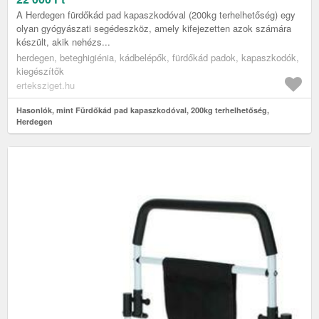
A Herdegen fürdőkád pad kapaszkodóval (200kg terhelhetőség) egy
olyan gyógyászati segédeszköz, amely kifejezetten azok számára
készült, akik nehézs...
herdegen, beteghigiénia, kádbelépők, fürdőkád padok, kapaszkodók,
kiegészítők
erteksziget.hu
Hasonlók, mint Fürdőkád pad kapaszkodóval, 200kg terhelhetőség,
Herdegen