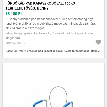
FÜRDŐKÁD PAD KAPASZKODÓVAL, 150KG
TERHELHETŐSÉG, BENNY
18 100
Ft
A Benny fürdőkád pad kapaszkodóval 150kg terhelhetőség egy
rendkívül praktikus és megbízható megoldás mindazok számára,
akik számára a biztonságos ...
drive, beteghigiénia, kádbelépők, fürdőkád padok, kapaszkodók,
kiegészítők
erteksziget.hu
Hasonlók, mint Fürdőkád pad kapaszkodóval, 150kg terhelhetőség, Benny