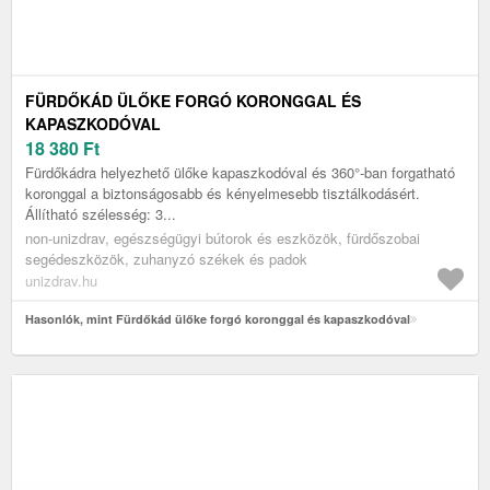
FÜRDŐKÁD ÜLŐKE FORGÓ KORONGGAL ÉS
KAPASZKODÓVAL
18 380
Ft
Fürdőkádra helyezhető ülőke kapaszkodóval és 360°-ban forgatható
koronggal a biztonságosabb és kényelmesebb tisztálkodásért.
Állítható szélesség: 3...
non-unizdrav, egészségügyi bútorok és eszközök, fürdőszobai
segédeszközök, zuhanyzó székek és padok
unizdrav.hu
Hasonlók, mint Fürdőkád ülőke forgó koronggal és kapaszkodóval