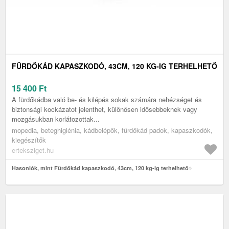
FÜRDŐKÁD KAPASZKODÓ, 43CM, 120 KG-IG TERHELHETŐ
15 400
Ft
A fürdőkádba való be- és kilépés sokak számára nehézséget és
biztonsági kockázatot jelenthet, különösen idősebbeknek vagy
mozgásukban korlátozottak...
mopedia, beteghigiénia, kádbelépők, fürdőkád padok, kapaszkodók,
kiegészítők
erteksziget.hu
Hasonlók, mint Fürdőkád kapaszkodó, 43cm, 120 kg-ig terhelhető