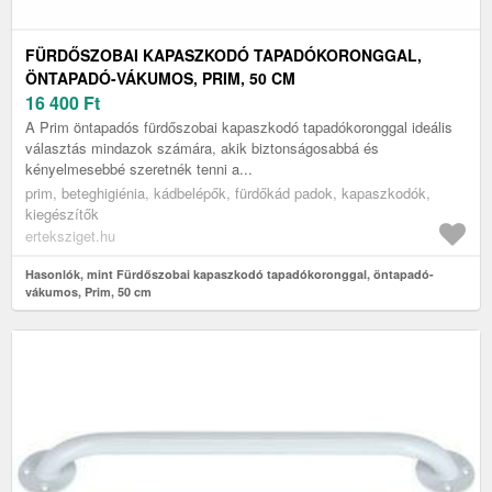
FÜRDŐSZOBAI KAPASZKODÓ TAPADÓKORONGGAL,
ÖNTAPADÓ-VÁKUMOS, PRIM, 50 CM
16 400
Ft
A Prim öntapadós fürdőszobai kapaszkodó tapadókoronggal ideális
választás mindazok számára, akik biztonságosabbá és
kényelmesebbé szeretnék tenni a...
prim, beteghigiénia, kádbelépők, fürdőkád padok, kapaszkodók,
kiegészítők
erteksziget.hu
Hasonlók, mint Fürdőszobai kapaszkodó tapadókoronggal, öntapadó-
vákumos, Prim, 50 cm