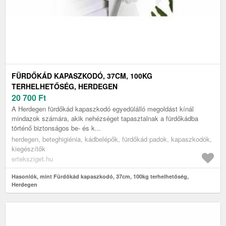
FÜRDŐKÁD KAPASZKODÓ, 37CM, 100KG
TERHELHETŐSÉG, HERDEGEN
20 700
Ft
A Herdegen fürdőkád kapaszkodó egyedülálló megoldást kínál
mindazok számára, akik nehézséget tapasztalnak a fürdőkádba
történő biztonságos be- és k...
herdegen, beteghigiénia, kádbelépők, fürdőkád padok, kapaszkodók,
kiegészítők
erteksziget.hu
Hasonlók, mint Fürdőkád kapaszkodó, 37cm, 100kg terhelhetőség,
Herdegen