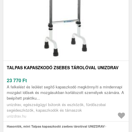
TALPAS KAPASZKODÓ ZSEBES TÁROLÓVAL UNIZDRAV
23 770
Ft
A felkelést és leülést segítő kapaszkodó megkönnyíti a mindennapi
mozgást idősek és mozgásukban korlátozott személyek számára. A
beépített praktiku...
unizdrav, egészségügyi bútorok és eszközök, fürdőszobai
segédeszközök, kapaszkodók és támaszok
unizdrav.hu
Hasonlók, mint Talpas kapaszkodó zsebes tárolóval UNIZDRAV