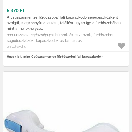
5 370
Ft
A csúszásmentes fürdőszobai fali kapaszkodó segédeszközként
szolgál, megkönnyíti a leülést, felállást ugyanúgy a fürdőszobában,
mint a mellékhelysé...
non-unizdrav, egészségügyi bútorok és eszközök, fürdőszobai
segédeszközök, kapaszkodók és támaszok
unizdrav.hu
Hasonlók, mint Csúszásmentes fürdőszobai fali kapaszkodó