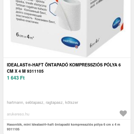
IDEALAST®-HAFT ÖNTAPADÓ KOMPRESSZIÓS PÓLYA 6
CM X 4 M 9311105
1 643
Ft
hartmann, sebtapasz, ragtapasz, kötszer
arukereso.hu
Hasonlók, mint Idealast®-haft öntapadó kompressziós pólya 6 cm x 4 m
9311105