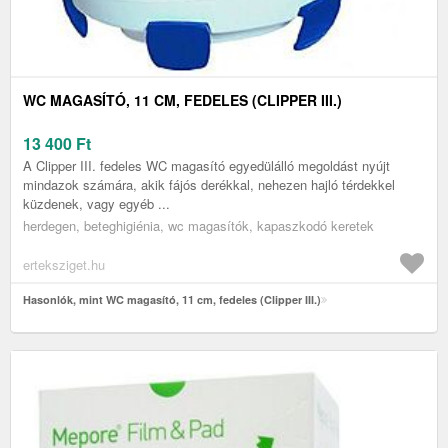
WC MAGASÍTÓ, 11 CM, FEDELES (CLIPPER III.)
13 400
Ft
A Clipper III. fedeles WC magasító egyedülálló megoldást nyújt
mindazok számára, akik fájós derékkal, nehezen hajló térdekkel
küzdenek, vagy egyéb ...
herdegen, beteghigiénia, wc magasítók, kapaszkodó keretek
erteksziget.hu
Hasonlók, mint WC magasító, 11 cm, fedeles (Clipper III.)