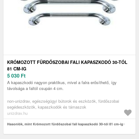
KRÓMOZOTT FÜRDŐSZOBAI FALI KAPASZKODÓ 30-TÓL
81 CM-IG
5 030
Ft
A kapaszkodó nagyon praktikus, mivel a falra erősíthető, így
távolsága a faltól csupán 4 cm.
non-unizdrav, egészségügyi bútorok és eszközök, fürdőszobai
segédeszközök, kapaszkodók és támaszok
unizdrav.hu
Hasonlók, mint Krómozott fürdőszobai fali kapaszkodó 30-tól 81 cm-ig