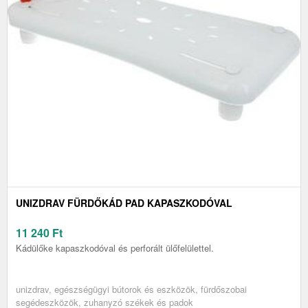
UNIZDRAV FÜRDŐKÁD PAD KAPASZKODÓVAL
11 240
Ft
Kádülőke kapaszkodóval és perforált ülőfelülettel.
unizdrav, egészségügyi bútorok és eszközök, fürdőszobai
segédeszközök, zuhanyzó székek és padok