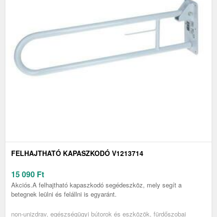
FELHAJTHATÓ KAPASZKODÓ V1213714
15 090
Ft
Akciós.A felhajtható kapaszkodó segédeszköz, mely segít a
betegnek leülni és felállni is egyaránt.
non-unizdrav, egészségügyi bútorok és eszközök, fürdőszobai