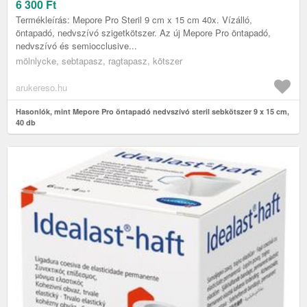
6 300
Ft
Termékleírás: Mepore Pro Steril 9 cm x 15 cm 40x. Vízálló,
öntapadó, nedvszívó szigetkötszer. Az új Mepore Pro öntapadó,
nedvszívó és semiocclusive...
mölnlycke, sebtapasz, ragtapasz, kötszer
arukereso.hu
Hasonlók, mint Mepore Pro öntapadó nedvszívó steril sebkötszer 9 x 15 cm,
40 db