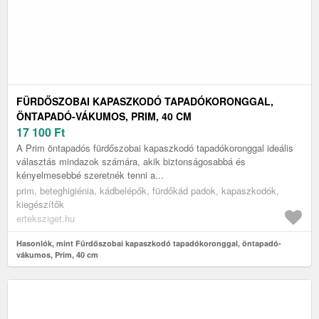
FÜRDŐSZOBAI KAPASZKODÓ TAPADÓKORONGGAL,
ÖNTAPADÓ-VÁKUMOS, PRIM, 40 CM
17 100
Ft
A Prim öntapadós fürdőszobai kapaszkodó tapadókoronggal ideális
választás mindazok számára, akik biztonságosabbá és
kényelmesebbé szeretnék tenni a...
prim, beteghigiénia, kádbelépők, fürdőkád padok, kapaszkodók,
kiegészítők
erteksziget.hu
Hasonlók, mint Fürdőszobai kapaszkodó tapadókoronggal, öntapadó-
vákumos, Prim, 40 cm