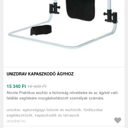
UNIZDRAV KAPASZKODÓ ÁGYHOZ
15 340
Ft
16 490 Ft
Akciós.Praktikus eszköz a biztonság növelésére és az ágyból való
felállás segítésére mozgáskorlátozott személyek számára.
unizdrav, egészségügyi bútorok és eszközök, fürdőszobai
segédeszközök, kapaszkodók és támaszok
unizdrav.hu