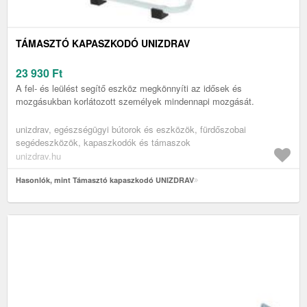
TÁMASZTÓ KAPASZKODÓ UNIZDRAV
23 930
Ft
A fel- és leülést segítő eszköz megkönnyíti az idősek és
mozgásukban korlátozott személyek mindennapi mozgását.
unizdrav, egészségügyi bútorok és eszközök, fürdőszobai
segédeszközök, kapaszkodók és támaszok
unizdrav.hu
Hasonlók, mint Támasztó kapaszkodó UNIZDRAV