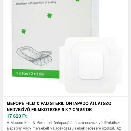
MEPORE FILM & PAD STERIL ÖNTAPADÓ ÁTLÁTSZÓ
NEDVSZÍVÓ FILMKÖTSZER 5 X 7 CM 85 DB
17 620
Ft
A Mepore Film & Pad steril öntapadó átlátszó nedvszívó filmkötszer
alacsony vagy mérsékelt váladékozású sebek fedésére szolgál. Az