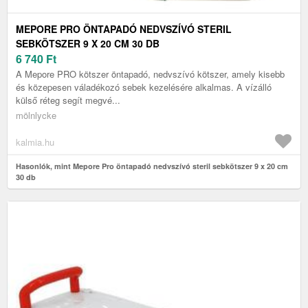
MEPORE PRO ÖNTAPADÓ NEDVSZÍVÓ STERIL
SEBKÖTSZER 9 X 20 CM 30 DB
6 740
Ft
A Mepore PRO kötszer öntapadó, nedvszívó kötszer, amely kisebb
és közepesen váladékozó sebek kezelésére alkalmas. A vízálló
külső réteg segít megvé...
mölnlycke
kalmia.hu
Hasonlók, mint Mepore Pro öntapadó nedvszívó steril sebkötszer 9 x 20 cm
30 db