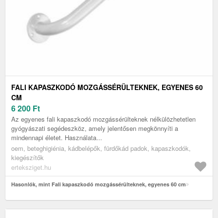
FALI KAPASZKODÓ MOZGÁSSÉRÜLTEKNEK, EGYENES 60
CM
6 200
Ft
Az egyenes fali kapaszkodó mozgássérülteknek nélkülözhetetlen
gyógyászati segédeszköz, amely jelentősen megkönnyíti a
mindennapi életet. Használata...
oem, beteghigiénia, kádbelépők, fürdőkád padok, kapaszkodók,
kiegészítők
erteksziget.hu
Hasonlók, mint Fali kapaszkodó mozgássérülteknek, egyenes 60 cm