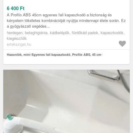
6 400
Ft
A Profilo ABS 45cm egyenes fali kapaszkodó a biztonság és
kényelem tökéletes kombinációját nyújtja mindennapi élete során. Ez
a gyógyászati segédes...
herdegen, beteghigiénia, kádbelépők, fürdőkád padok, kapaszkodók,
kiegészítők
erteksziget.hu
Hasonlók, mint Egyenes fali kapaszkodó, Profilo ABS, 45 cm