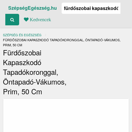
SzépségEgészség.hu
Kedvencek
SZÉPSÉG ÉS EGÉSZSÉG
JELENLEGI:
FÜRDŐSZOBAI KAPASZKODÓ TAPADÓKORONGGAL, ÖNTAPADÓ-VÁKUMOS,
PRIM, 50 CM
Fürdőszobai
Kapaszkodó
Tapadókoronggal,
Öntapadó-Vákumos,
Prim, 50 Cm