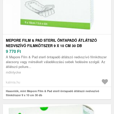
MEPORE FILM & PAD STERIL ÖNTAPADÓ ÁTLÁTSZÓ
NEDVSZÍVÓ FILMKÖTSZER 9 X 10 CM 30 DB
9 770
Ft
A Mepore Film & Pad steril öntapadó átlátszó nedvszívó filmkötszer
alacsony vagy mérsékelt váladékozású sebek fedésére szolgál. Az
átlátszó poliure...
mölnlycke
kalmia.hu
Hasonlók, mint Mepore Film & Pad steril öntapadó átlátszó nedvszívó
filmkötszer 9 x 10 cm 30 db