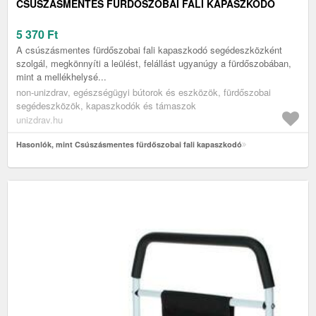
CSÚSZÁSMENTES FÜRDŐSZOBAI FALI KAPASZKODÓ
5 370
Ft
A csúszásmentes fürdőszobai fali kapaszkodó segédeszközként
szolgál, megkönnyíti a leülést, felállást ugyanúgy a fürdőszobában,
mint a mellékhelysé...
non-unizdrav, egészségügyi bútorok és eszközök, fürdőszobai
segédeszközök, kapaszkodók és támaszok
unizdrav.hu
Hasonlók, mint Csúszásmentes fürdőszobai fali kapaszkodó