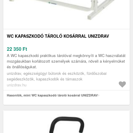
WC KAPASZKODÓ TÁROLÓ KOSÁRRAL UNIZDRAV
22 350
Ft
A WC kapaszkodó praktikus tárolóval megkönnyíti a WC használatát
mozgásukban korlátozott személyek számára, növeli a kényelmüket
és önállóságukat.
unizdrav, egészségügyi bútorok és eszközök, fürdőszobai
segédeszközök, kapaszkodók és támaszok
unizdrav.hu
Hasonlók, mint WC kapaszkodó tároló kosárral UNIZDRAV