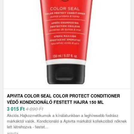
APIVITA COLOR SEAL COLOR PROTECT CONDITIONER
VÉDŐ KONDICIONÁLÓ FESTETT HAJRA 150 ML
3 015
Ft
4 890 Ft
Akciós.Hajkozmetikumok a kínálatunkban a leghíresebb fodrász
márkáktól valók. Kondicionáló a Apivita márkától kollekcióból nőknek
lett létrehozva - festet...
apivita