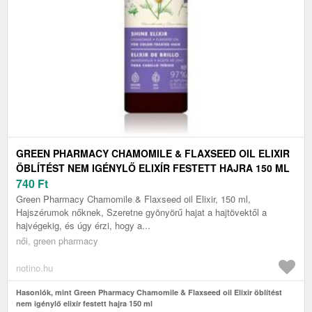
GREEN PHARMACY CHAMOMILE & FLAXSEED OIL ELIXIR
ÖBLÍTÉST NEM IGÉNYLŐ ELIXÍR FESTETT HAJRA 150 ML
740
Ft
Green Pharmacy Chamomile & Flaxseed oil Elixir, 150 ml,
Hajszérumok nőknek, Szeretne gyönyörű hajat a hajtövektől a
hajvégekig, és úgy érzi, hogy a...
női, green pharmacy
notino.hu
Hasonlók, mint Green Pharmacy Chamomile & Flaxseed oil Elixir öblítést
nem igénylő elixír festett hajra 150 ml