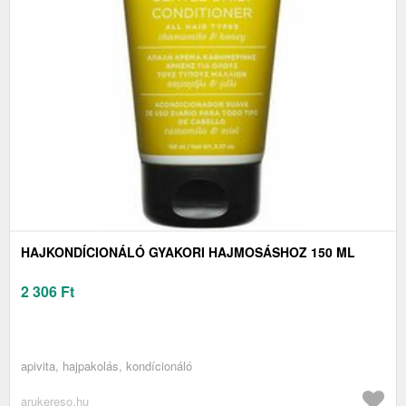
HAJKONDÍCIONÁLÓ GYAKORI HAJMOSÁSHOZ 150 ML
2 306
Ft
apivita, hajpakolás, kondícionáló
arukereso.hu