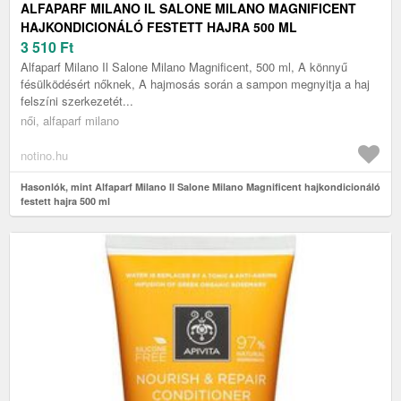
ALFAPARF MILANO IL SALONE MILANO MAGNIFICENT
HAJKONDICIONÁLÓ FESTETT HAJRA 500 ML
3 510
Ft
Alfaparf Milano Il Salone Milano Magnificent, 500 ml, A könnyű
fésülködésért nőknek, A hajmosás során a sampon megnyitja a haj
felszíni szerkezetét...
női, alfaparf milano
notino.hu
Hasonlók, mint Alfaparf Milano Il Salone Milano Magnificent hajkondicionáló
festett hajra 500 ml