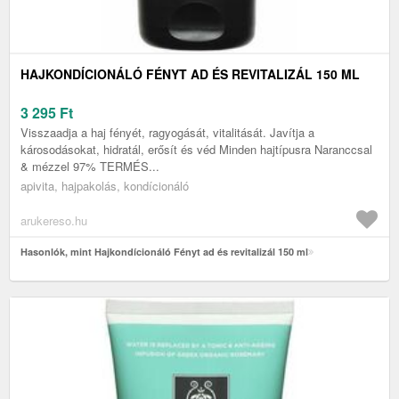
HAJKONDÍCIONÁLÓ FÉNYT AD ÉS REVITALIZÁL 150 ML
3 295
Ft
Visszaadja a haj fényét, ragyogását, vitalitását. Javítja a
károsodásokat, hidratál, erősít és véd Minden hajtípusra Naranccsal
& mézzel 97% TERMÉS...
apivita, hajpakolás, kondícionáló
arukereso.hu
Hasonlók, mint Hajkondícionáló Fényt ad és revitalizál 150 ml