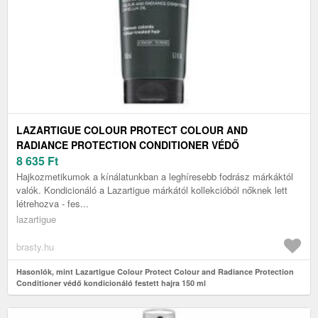
LAZARTIGUE COLOUR PROTECT COLOUR AND
RADIANCE PROTECTION CONDITIONER VÉDŐ
KONDICIONÁLÓ FESTETT HAJRA 150 ML
8 635
Ft
Hajkozmetikumok a kínálatunkban a leghíresebb fodrász márkáktól
valók. Kondicionáló a Lazartigue márkától kollekcióból nőknek lett
létrehozva - fes...
lazartigue
brasty.hu
Hasonlók, mint Lazartigue Colour Protect Colour and Radiance Protection
Conditioner védő kondicionáló festett hajra 150 ml