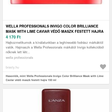
WELLA PROFESSIONALS INVIGO COLOR BRILLIANCE
MASK WITH LIME CAVIAR VÉDŐ MASZK FESTETT HAJRA
150 ML
4 170
Ft
Hajkozmetikumok a kínálatunkban a leghíresebb fodrász márkáktól
valók. Hajmaszk a Wella Professionals márkától Invigo kollekcióból
nőknek lett létr...
wella professionals
brasty.hu
Hasonlók, mint Wella Professionals Invigo Color Brilliance Mask with Lime
Caviar védő maszk festett hajra 150 ml