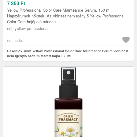
HAJRA 150 ML
7 350
Ft
Yellow Professional Color Care Mainteance Serum, 150 ml,
Hajszérumok nőknek, Az öblítést nem igénylő Yellow Professional
Color Care hajápoló minden...
női, yellow professional
notino.hu
Hasonlók, mint Yellow Professional Color Care Mainteance Serum leöblítést
nem igénylő szérum festett hajra 150 ml