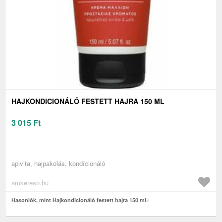
HAJKONDICIONÁLÓ FESTETT HAJRA 150 ML
3 015
Ft
apivita, hajpakolás, kondícionáló
arukereso.hu
Hasonlók, mint Hajkondicionáló festett hajra 150 ml