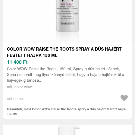
COLOR WOW RAISE THE ROOTS SPRAY A DÚS HAJÉRT
FESTETT HAJRA 150 ML
11 400
Ft
Color WOW Raise the Roots, 150 ml, Spray a dús hajért nőknek,
Soha nem volt még ilyen könnyű elérni, hogy a haja a hajtövektől a
hajvégekig tartósa...
női, color wow
notino.hu
Hasonlók, mint Color WOW Raise the Roots spray a dús hajért festett hajra
150 ml