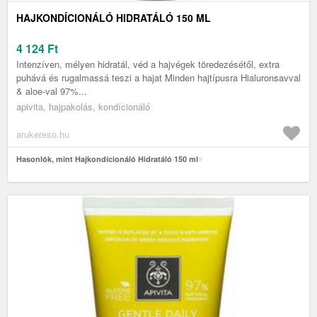
HAJKONDÍCIONÁLÓ HIDRATÁLÓ 150 ML
4 124
Ft
Intenzíven, mélyen hidratál, véd a hajvégek töredezésétől, extra
puhává és rugalmassá teszi a hajat Minden hajtípusra Hialuronsavval
& aloe-val 97%...
apivita, hajpakolás, kondícionáló
arukereso.hu
Hasonlók, mint Hajkondícionáló Hidratáló 150 ml