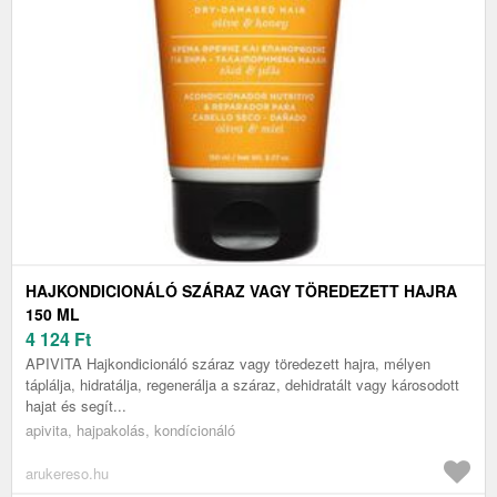
HAJKONDICIONÁLÓ SZÁRAZ VAGY TÖREDEZETT HAJRA
150 ML
4 124
Ft
APIVITA Hajkondicionáló száraz vagy töredezett hajra, mélyen
táplálja, hidratálja, regenerálja a száraz, dehidratált vagy károsodott
hajat és segít...
apivita, hajpakolás, kondícionáló
arukereso.hu