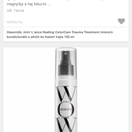
megnyitja a haj felszíni ...
női, l'anza
notino.hu
Hasonlók, mint L'anza Healing ColorCare Trauma Treatment intenzív
kondicionáló a sérült és festett hajra 150 ml