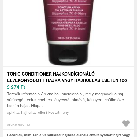
TONIC CONDITIONER HAJKONDÍCIONÁLÓ
ELVÉKONYODOTT HAJRA VAGY HAJHULLÁS ESETÉN 150
ML
3 974
Ft
Termék információ Apivita hajkondicionáló , mely megnöveli a haj
sűrűségét, volumenét, és fényessé, simává, könnyen fésülhetővé
teszi a hajat. Hipp...
apivita, hajhullás elleni készítmény
arukereso.hu
Hasonlók, mint Tonic Conditioner hajkondícionáló elvékonyodott hajra vagy