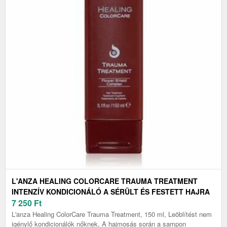
L'ANZA HEALING COLORCARE TRAUMA TREATMENT
INTENZÍV KONDICIONÁLÓ A SÉRÜLT ÉS FESTETT HAJRA
150 ML
7 250
Ft
L'anza Healing ColorCare Trauma Treatment, 150 ml, Leöblítést nem
igénylő kondicionálók nőknek, A hajmosás során a sampon