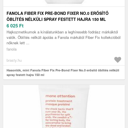
FANOLA FIBER FIX PRE-BOND FIXER NO.0 ERŐSÍTŐ
ÖBLÍTÉS NÉLKÜLI SPRAY FESTETT HAJRA 150 ML
6 025
Ft
Hajkozmetikumok a kínálatunkban a leghíresebb fodrász márkáktól
valók. Öblítés nélküli ápolás a Fanola márkától Fiber Fix kollekcióból
nőknek lett ...
fanola
brasty.hu
Hasonlók, mint Fanola Fiber Fix Pre-Bond Fixer No.0 erősítő öblítés nélküli
spray festett hajra 150 ml