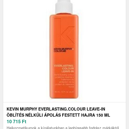
KEVIN MURPHY EVERLASTING.COLOUR LEAVE-IN
ÖBLÍTÉS NÉLKÜLI ÁPOLÁS FESTETT HAJRA 150 ML
10 715
Ft
Hajkozmetikumok a kínálatunkban a leghíresebb fodrász márkáktól