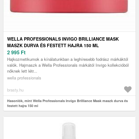
WELLA PROFESSIONALS INVIGO BRILLIANCE MASK
MASZK DURVA ÉS FESTETT HAJRA 150 ML
2 995
Ft
Hajkozmetikumok a kínálatunkban a leghíresebb fodrász márkáktól
valók. Hajmaszk a Wella Professionals márkától Invigo kollekcióból
nőknek lett létr...
wella professionals
brasty.hu
Hasonlók, mint Wella Professionals Invigo Brilliance Mask maszk durva és
festett hajra 150 ml