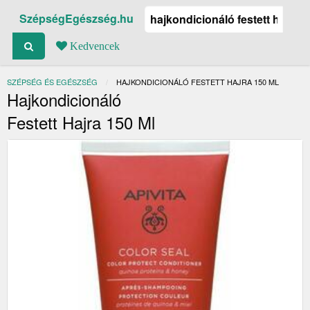
SzépségEgészség.hu
Kedvencek
SZÉPSÉG ÉS EGÉSZSÉG
JELENLEGI:
HAJKONDICIONÁLÓ FESTETT HAJRA 150 ML
Hajkondicionáló
Festett Hajra 150 Ml