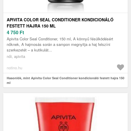
APIVITA COLOR SEAL CONDITIONER KONDICIONÁLÓ
FESTETT HAJRA 150 ML
4 750
Ft
Apivita Color Seal Conditioner, 150 ml, A könnyű fésülködésért
nőknek, A hajmosás során a sampon megnyitja a haj felszíni
szerkezetét – a kutikulát...
női, apivita
notino.hu
Hasonlók, mint Apivita Color Seal Conditioner kondicionáló festett hajra 150
ml