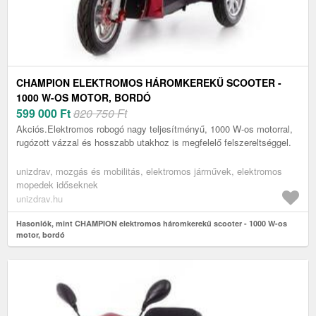
CHAMPION ELEKTROMOS HÁROMKEREKŰ SCOOTER -
1000 W-OS MOTOR, BORDÓ
599 000
Ft
820 750 Ft
Akciós.Elektromos robogó nagy teljesítményű, 1000 W-os motorral,
rugózott vázzal és hosszabb utakhoz is megfelelő felszereltséggel.
unizdrav, mozgás és mobilitás, elektromos járművek, elektromos
mopedek időseknek
unizdrav.hu
Hasonlók, mint CHAMPION elektromos háromkerekű scooter - 1000 W-os
motor, bordó