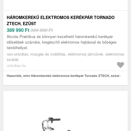
HÁROMKEREKŰ ELEKTROMOS KERÉKPÁR TORNADO
ZTECH, EZÜST
389 990
Ft
399 990 Ft
Akciós.Praktikus és könnyen kezelhető háromkerekű kerékpár
idősebbek számára, kiegészítő elektromos hajtással és bőséges
tárolóhellyel.
non-unizdrav, mozgás és mobilitás, elektromos járművek, elektromos
triciklik
unizdrav.hu
Hasonlók, mint Háromkerekű elektromos kerékpár Tornado ZTECH, ezüst