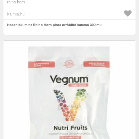
rhino horn
kalmia.hu
Hasonlók, mint Rhino Horn piros orröblítő kancsó 300 ml