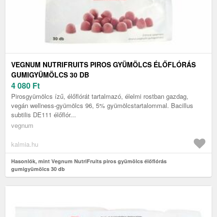
VEGNUM NUTRIFRUITS PIROS GYÜMÖLCS ÉLŐFLÓRÁS
GUMIGYÜMÖLCS 30 DB
4 080
Ft
Pirosgyümölcs ízű, élőflórát tartalmazó, élelmi rostban gazdag,
vegán wellness-gyümölcs 96, 5% gyümölcstartalommal. Bacillus
subtilis DE111 élőflór...
vegnum
kalmia.hu
Hasonlók, mint Vegnum NutriFruits piros gyümölcs élőflórás
gumigyümölcs 30 db