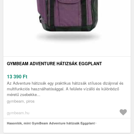
GYMBEAM ADVENTURE HÁTIZSÁK EGGPLANT
13 390
Ft
Az Adventure hátizsák egy praktikus hátizsák stílusos dizájnnal és
multifunkciós használhatósággal. A felülete vízálló és különböző
méretű zsebekke...
gymbeam, piros
gymbeam.hu
Hasonlók, mint GymBeam Adventure hátizsák Eggplant