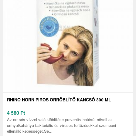
RHINO HORN PIROS ORRÖBLÍTŐ KANCSÓ 300 ML
4 580
Ft
Az orr sós vízzel való kiöblítése preventív hatású, növeli az
orrnyálkahártya bakteriális és vírusos fertőzésekkel szembeni
ellenálló képességét.Se...