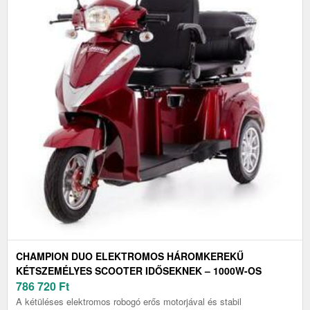
CHAMPION DUO ELEKTROMOS HÁROMKEREKŰ
KÉTSZEMÉLYES SCOOTER IDŐSEKNEK – 1000W-OS
MOTOR
786 720
Ft
A kétüléses elektromos robogó erős motorjával és stabil