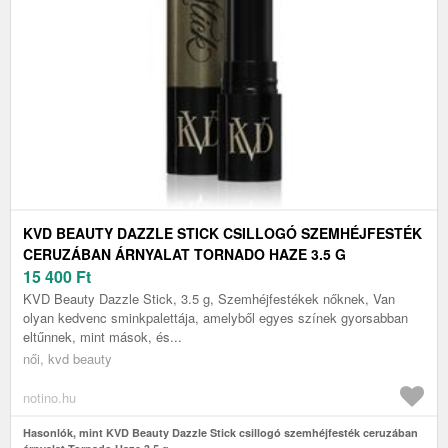
KVD BEAUTY DAZZLE STICK CSILLOGÓ SZEMHÉJFESTÉK
CERUZÁBAN ÁRNYALAT TORNADO HAZE 3.5 G
15 400
Ft
KVD Beauty Dazzle Stick, 3.5 g, Szemhéjfestékek nőknek, Van
olyan kedvenc sminkpalettája, amelyből egyes színek gyorsabban
eltűnnek, mint mások, és...
női, kvd beauty
notino.hu
Hasonlók, mint KVD Beauty Dazzle Stick csillogó szemhéjfesték ceruzában