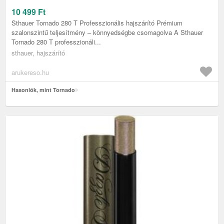
10 499
Ft
Sthauer Tornado 280 T Professzionális hajszárító Prémium
szalonszintű teljesítmény – könnyedségbe csomagolva A Sthauer
Tornado 280 T professzionáli...
sthauer, hajszárító
arukereso.hu
Hasonlók, mint Tornado