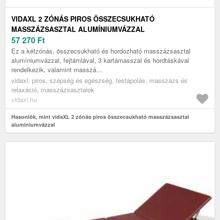
VIDAXL 2 ZÓNÁS PIROS ÖSSZECSUKHATÓ
MASSZÁZSASZTAL ALUMÍNIUMVÁZZAL
57 270
Ft
Ez a kétzónás, összecsukható és hordozható masszázsasztal
alumíniumvázzal, fejtámlával, 3 kartámasszal és hordtáskával
rendelkezik, valamint masszá...
vidaxl, piros, szépség és egészség, testápolás, masszázs és
relaxáció, masszázsasztalok
vidaxl.hu
Hasonlók, mint vidaXL 2 zónás piros összecsukható masszázsasztal
alumíniumvázzal