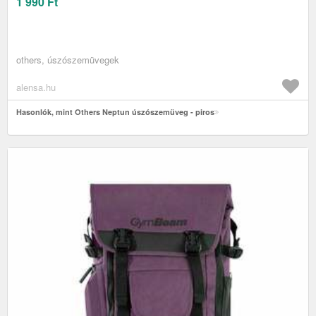
1 990
Ft
others, úszószemüvegek
alensa.hu
Hasonlók, mint Others Neptun úszószemüveg - piros