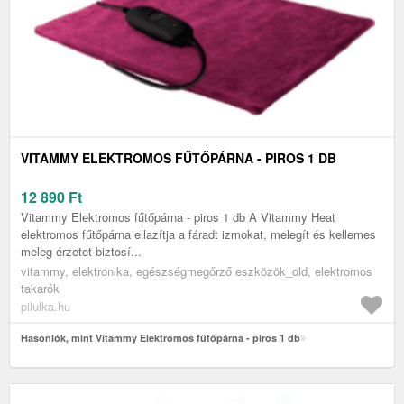
VITAMMY ELEKTROMOS FŰTŐPÁRNA - PIROS 1 DB
12 890
Ft
Vitammy Elektromos fűtőpárna - piros 1 db A Vitammy Heat
elektromos fűtőpárna ellazítja a fáradt izmokat, melegít és kellemes
meleg érzetet biztosí...
vitammy, elektronika, egészségmegőrző eszközök_old, elektromos
takarók
pilulka.hu
Hasonlók, mint Vitammy Elektromos fűtőpárna - piros 1 db