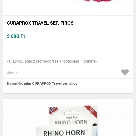
CURAPROX TRAVEL SET, PIROS
3 890
Ft
curaprox, egészségmegőrzés | fogápolás | fogkefék
alza.hu
Hasonlók, mint CURAPROX Travel set, piros