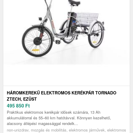
HÁROMKEREKŰ ELEKTROMOS KERÉKPÁR TORNADO
ZTECH, EZÜST
495 850
Ft
Praktikus elektromos kerékpár idősek számára, 13 Ah
akkumulátorral és 55–60 km hatótávval. Könnyen kezelhető,
alacsony átlépési magassággal rendelk...
non-unizdrav, mozgás és mobilitás, elektromos járművek, elektromos