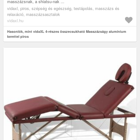
masszázsnak, a shiatsu-nak ...
vidaxl, piros, szépség és egészség, testápolás, masszázs és
relaxáció, masszázsasztalok
vidaxl.hu
Hasonlók, mint vidaXL 4-részes összecsukható Masszázságy alumínium
kerettel piros