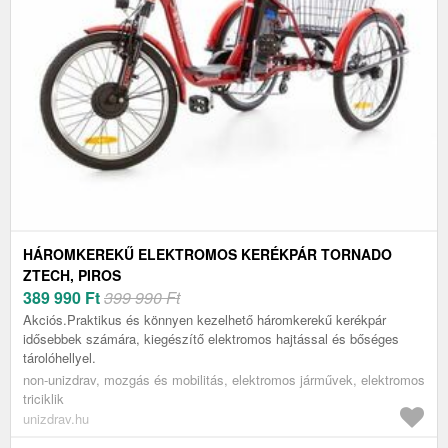
HÁROMKEREKŰ ELEKTROMOS KERÉKPÁR TORNADO
ZTECH, PIROS
389 990
Ft
399 990 Ft
Akciós.Praktikus és könnyen kezelhető háromkerekű kerékpár
idősebbek számára, kiegészítő elektromos hajtással és bőséges
tárolóhellyel.
non-unizdrav, mozgás és mobilitás, elektromos járművek, elektromos
triciklik
unizdrav.hu