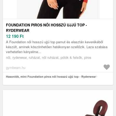
FOUNDATION PIROS NŐI HOSSZÚ UJJÚ TOP -
RYDERWEAR
12 190
Ft
A Foundation női hosszú ujjú top pamut és elasztán keverékéből
készült, aminek köszönhetően hatékonyan szellőzik. Laza szabása
verhetetlen kényelme...
női, ryderwear, ruházat, női ruházat, pólók & felsők, piros
gymbeam.hu
Hasonlók, mint Foundation piros női hosszú ujjú top - Ryderwear