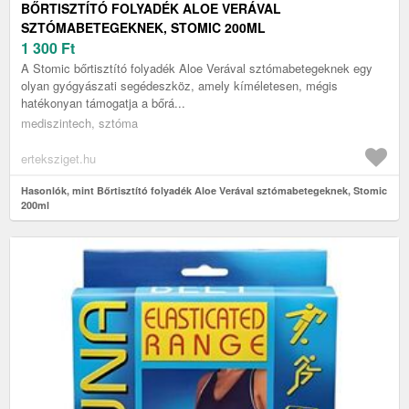
BŐRTISZTÍTÓ FOLYADÉK ALOE VERÁVAL
SZTÓMABETEGEKNEK, STOMIC 200ML
1 300
Ft
A Stomic bőrtisztító folyadék Aloe Verával sztómabetegeknek egy
olyan gyógyászati segédeszköz, amely kíméletesen, mégis
hatékonyan támogatja a bőrá...
mediszintech, sztóma
erteksziget.hu
Hasonlók, mint Bőrtisztító folyadék Aloe Verával sztómabetegeknek, Stomic
200ml