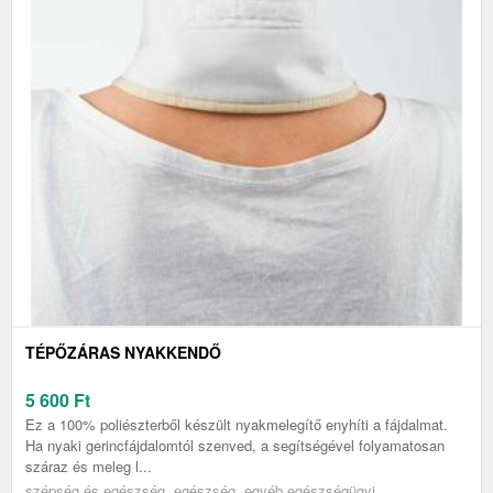
TÉPŐZÁRAS NYAKKENDŐ
5 600
Ft
Ez a 100% poliészterből készült nyakmelegítő enyhíti a fájdalmat.
Ha nyaki gerincfájdalomtól szenved, a segítségével folyamatosan
száraz és meleg l...
szépség és egészség, egészség, egyéb egészségügyi