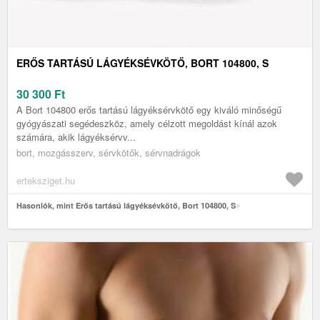
ERŐS TARTÁSÚ LÁGYÉKSÉVKÖTŐ, BORT 104800, S
30 300
Ft
A Bort 104800 erős tartású lágyéksérvkötő egy kiváló minőségű
gyógyászati segédeszköz, amely célzott megoldást kínál azok
számára, akik lágyéksérvv...
bort, mozgásszerv, sérvkötők, sérvnadrágok
erteksziget.hu
Hasonlók, mint Erős tartású lágyéksévkötő, Bort 104800, S