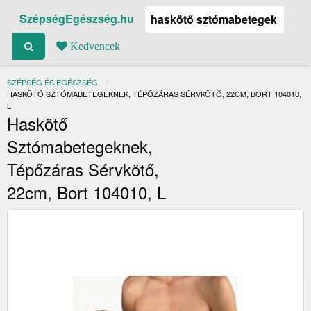
SzépségEgészség.hu
Kedvencek
SZÉPSÉG ÉS EGÉSZSÉG
JELENLEGI:
HASKÖTŐ SZTÓMABETEGEKNEK, TÉPŐZÁRAS SÉRVKÖTŐ, 22CM, BORT 104010,
L
Haskötő
Sztómabetegeknek,
Tépőzáras Sérvkötő,
22cm, Bort 104010, L