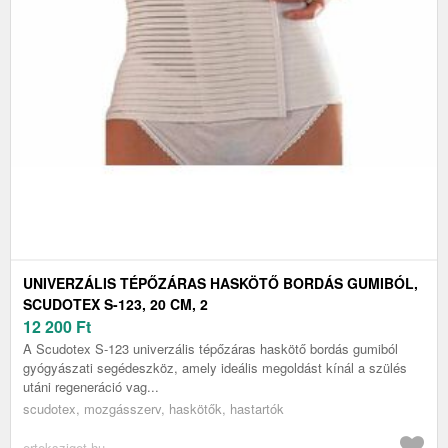
UNIVERZÁLIS TÉPŐZÁRAS HASKÖTŐ BORDÁS GUMIBÓL,
SCUDOTEX S-123, 20 CM, 2
12 200
Ft
A Scudotex S-123 univerzális tépőzáras haskötő bordás gumiból
gyógyászati segédeszköz, amely ideális megoldást kínál a szülés
utáni regeneráció vag...
scudotex, mozgásszerv, haskötők, hastartók
erteksziget.hu