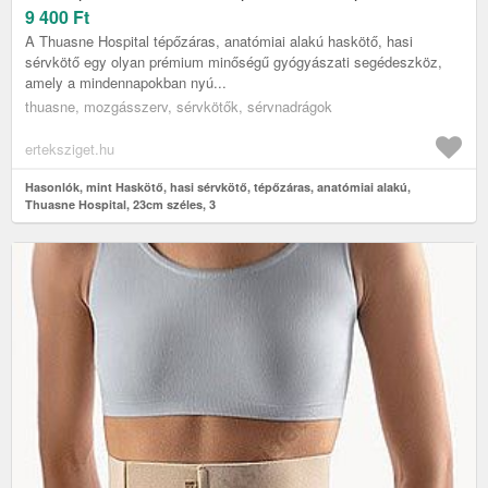
9 400
Ft
A Thuasne Hospital tépőzáras, anatómiai alakú haskötő, hasi
sérvkötő egy olyan prémium minőségű gyógyászati segédeszköz,
amely a mindennapokban nyú...
thuasne, mozgásszerv, sérvkötők, sérvnadrágok
erteksziget.hu
Hasonlók, mint Haskötő, hasi sérvkötő, tépőzáras, anatómiai alakú,
Thuasne Hospital, 23cm széles, 3