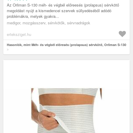
Az Orliman S-130 méh- és végbél előreesés (prolapsus) sérvkötő
megoldást nyújt a kismedencei szervek süllyedéséből adódó
problémákra, melyek gyakra...
medigor, mozgásszerv, sérvkötők, sérvnadrágok
erteksziget.hu
Hasonlók, mint Méh- és végbél előresés (prolapsus) sérvkötő, Orliman S-130