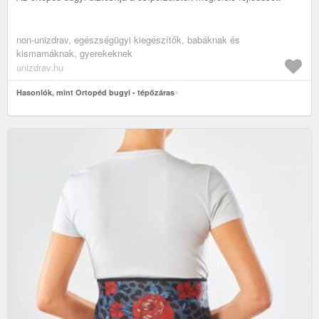
non-unizdrav, egészségügyi kiegészítők, babáknak és
kismamáknak, gyerekeknek
unizdrav.hu
Hasonlók, mint Ortopéd bugyi - tépőzáras