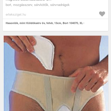
bort, mozgásszerv, sérvkötők, sérvnadrágok
erteksziget.hu
Hasonlók, mint Köldöksérv öv, fehér, 13cm, Bort 104070, XL