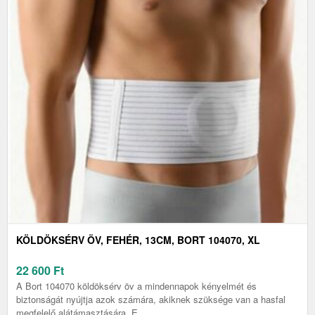
KÖLDÖKSÉRV ÖV, FEHÉR, 13CM, BORT 104070, XL
22 600
Ft
A Bort 104070 köldöksérv öv a mindennapok kényelmét és
biztonságát nyújtja azok számára, akiknek szüksége van a hasfal
megfelelő alátámasztására. E...