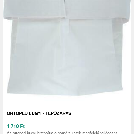
ORTOPÉD BUGYI - TÉPŐZÁRAS
1 710
Ft
Az ortopéd bugyi biztosítja a csípőízületek megfelelő fejlődését.