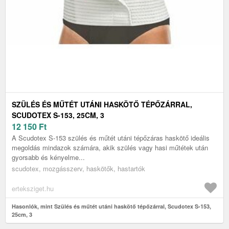
SZÜLÉS ÉS MŰTÉT UTÁNI HASKÖTŐ TÉPŐZÁRRAL,
SCUDOTEX S-153, 25CM, 3
12 150
Ft
A Scudotex S-153 szülés és műtét utáni tépőzáras haskötő ideális
megoldás mindazok számára, akik szülés vagy hasi műtétek után
gyorsabb és kényelme...
scudotex, mozgásszerv, haskötők, hastartók
erteksziget.hu
Hasonlók, mint Szülés és műtét utáni haskötő tépőzárral, Scudotex S-153,
25cm, 3