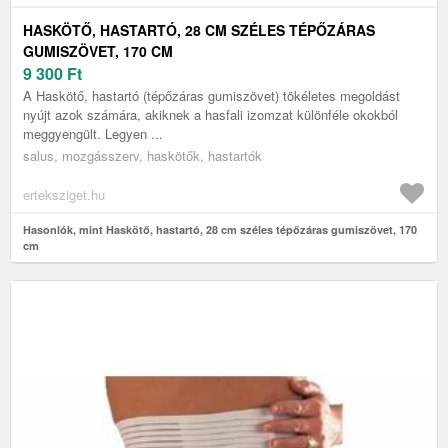
HASKÖTŐ, HASTARTÓ, 28 CM SZÉLES TÉPŐZÁRAS
GUMISZÖVET, 170 CM
9 300
Ft
A Haskötő, hastartó (tépőzáras gumiszövet) tökéletes megoldást
nyújt azok számára, akiknek a hasfali izomzat különféle okokból
meggyengült. Legyen ...
salus, mozgásszerv, haskötők, hastartók
erteksziget.hu
Hasonlók, mint Haskötő, hastartó, 28 cm széles tépőzáras gumiszövet, 170
cm