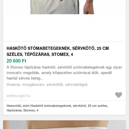
HASKÖTŐ STÓMABETEGEKNEK, SÉRVKÖTŐ, 25 CM
SZÉLES, TÉPŐZÁRAS, STOMEX, 4
20 600
Ft
A Stomex tépőzáras haskötő, sérvkötő sztómabetegeknek egy olyan
innovatív megoldás, amely kifejezetten sztómával élők, operált
hasfali sérves beteg...
thuasne, mozgásszerv, sérvkötők, sérvnadrágok
erteksziget.hu
Hasonlók, mint Haskötő stómabetegeknek, sérvkötő, 25 cm széles,
tépőzáras, Stomex, 4