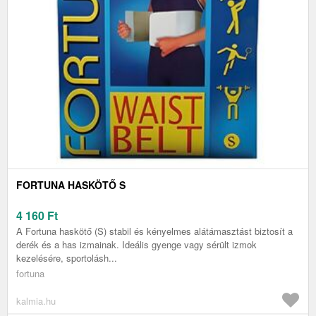
FORTUNA HASKÖTŐ S
4 160
Ft
A Fortuna haskötő (S) stabil és kényelmes alátámasztást biztosít a
derék és a has izmainak. Ideális gyenge vagy sérült izmok
kezelésére, sportolásh...
fortuna
kalmia.hu