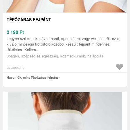
TÉPŐZÁRAS FEJPÁNT
2 190
Ft
Legyen szó sminkeltávolításról, sportolásról vagy wellnessről, ez a
kiváló minőségű frottírtörölközőből készült fejpánt mindenhez
tökéletes. Kellem...
3pagen, szépség és egészség, kozmetikumok, hajápolás
astoreo.hu
Hasonlók, mint Tépőzáras fejpánt