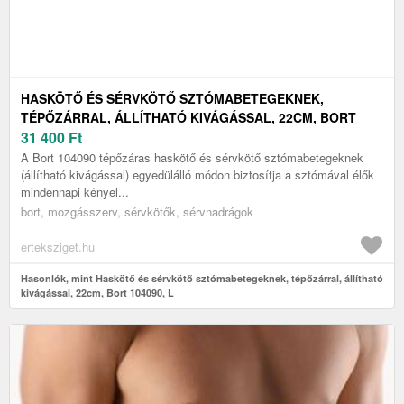
HASKÖTŐ ÉS SÉRVKÖTŐ SZTÓMABETEGEKNEK,
TÉPŐZÁRRAL, ÁLLÍTHATÓ KIVÁGÁSSAL, 22CM, BORT
104090, L
31 400
Ft
A Bort 104090 tépőzáras haskötő és sérvkötő sztómabetegeknek
(állítható kivágással) egyedülálló módon biztosítja a sztómával élők
mindennapi kényel...
bort, mozgásszerv, sérvkötők, sérvnadrágok
erteksziget.hu
Hasonlók, mint Haskötő és sérvkötő sztómabetegeknek, tépőzárral, állítható
kivágással, 22cm, Bort 104090, L