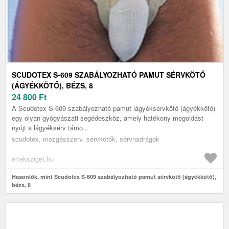
SCUDOTEX S-609 SZABÁLYOZHATÓ PAMUT SÉRVKÖTŐ
(ÁGYÉKKÖTŐ), BÉZS, 8
24 800
Ft
A Scudotex S-609 szabályozható pamut lágyéksérvkötő (ágyékkötő)
egy olyan gyógyászati segédeszköz, amely hatékony megoldást
nyújt a lágyéksérv támo...
scudotex, mozgásszerv, sérvkötők, sérvnadrágok
erteksziget.hu
Hasonlók, mint Scudotex S-609 szabályozható pamut sérvkötő (ágyékkötő),
bézs, 8