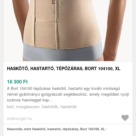
HASKÖTŐ, HASTARTÓ, TÉPŐZÁRAS, BORT 104100, XL
16 300
Ft
A Bort 104100 tépőzáras haskötő, hastartó egy kiváló minőségű
német gyártmányú gyógyászati segédeszköz, amely megoldást nyújt
számos hasüreggel kap...
bort, mozgásszerv, haskötők, hastartók
erteksziget.hu
Hasonlók, mint Haskötő, hastartó, tépőzáras, Bort 104100, XL