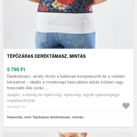
TÉPŐZÁRAS DERÉKTÁMASZ, MINTÁS
5 790
Ft
Deréktámasz, amely ötvözi a kellemes kompressziót és a viselési
kényelmet – ideális a mindennapi használatra edzés közben vagy
hosszabb ülés során....
3pagen, szépség és egészség, egészség, egyéb egészségügyi
segédeszközök
astoreo.hu
Hasonlók, mint Tépőzáras deréktámasz, mintás