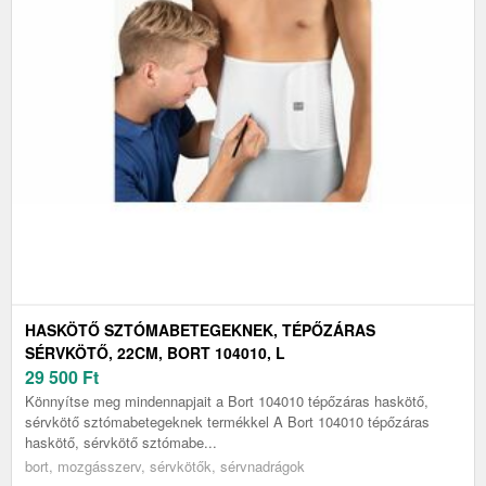
HASKÖTŐ SZTÓMABETEGEKNEK, TÉPŐZÁRAS
SÉRVKÖTŐ, 22CM, BORT 104010, L
29 500
Ft
Könnyítse meg mindennapjait a Bort 104010 tépőzáras haskötő,
sérvkötő sztómabetegeknek termékkel A Bort 104010 tépőzáras
haskötő, sérvkötő sztómabe...
bort, mozgásszerv, sérvkötők, sérvnadrágok