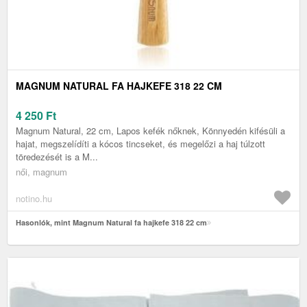
MAGNUM NATURAL FA HAJKEFE 318 22 CM
4 250
Ft
Magnum Natural, 22 cm, Lapos kefék nőknek, Könnyedén kifésüli a
hajat, megszelídíti a kócos tincseket, és megelőzi a haj túlzott
töredezését is a M...
női, magnum
notino.hu
Hasonlók, mint Magnum Natural fa hajkefe 318 22 cm