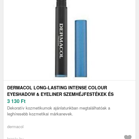
DERMACOL LONG-LASTING INTENSE COLOUR
EYESHADOW & EYELINER SZEMHÉJFESTÉKEK ÉS
SZEMHÉJTUSOK STICK KISZERELÉSBEN NO.3 1, 6 G
3 130
Ft
Dekoratív kozmetikumok ajánlatunkban megtalálhatóak a
leghíresebb kozmetikai márkanevek.
dermacol
brasty.hu