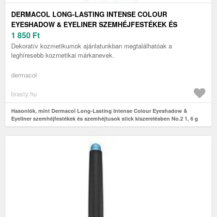
DERMACOL LONG-LASTING INTENSE COLOUR
EYESHADOW & EYELINER SZEMHÉJFESTÉKEK ÉS
SZEMHÉJTUSOK STICK KISZERELÉSBEN NO.2 1, 6 G
1 850
Ft
Dekoratív kozmetikumok ajánlatunkban megtalálhatóak a
leghíresebb kozmetikai márkanevek.
dermacol
brasty.hu
Hasonlók, mint Dermacol Long-Lasting Intense Colour Eyeshadow &
Eyeliner szemhéjfestékek és szemhéjtusok stick kiszerelésben No.2 1, 6 g