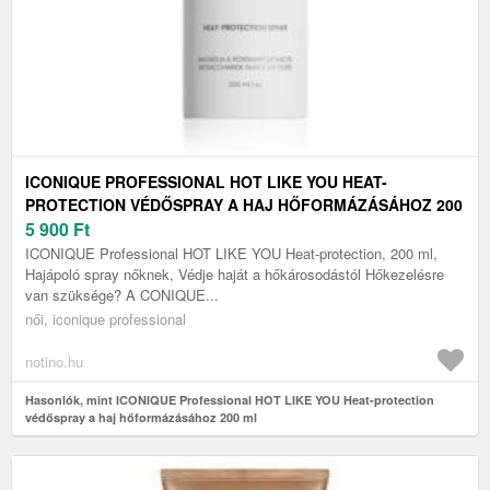
ICONIQUE PROFESSIONAL HOT LIKE YOU HEAT-
PROTECTION VÉDŐSPRAY A HAJ HŐFORMÁZÁSÁHOZ 200
ML
5 900
Ft
ICONIQUE Professional HOT LIKE YOU Heat-protection, 200 ml,
Hajápoló spray nőknek, Védje haját a hőkárosodástól Hőkezelésre
van szüksége? A CONIQUE...
női, iconique professional
notino.hu
Hasonlók, mint ICONIQUE Professional HOT LIKE YOU Heat-protection
védőspray a haj hőformázásához 200 ml