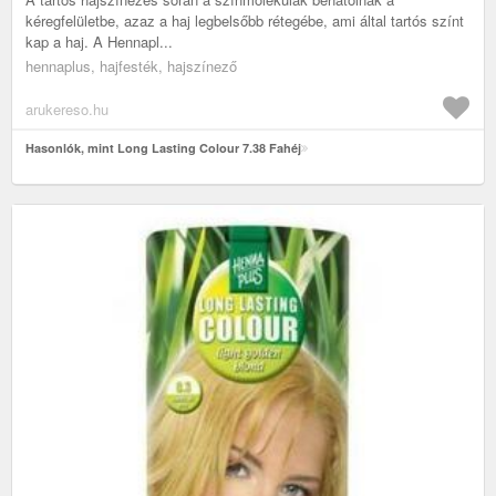
kéregfelületbe, azaz a haj legbelsőbb rétegébe, ami által tartós színt
kap a haj. A Hennapl...
hennaplus, hajfesték, hajszínező
arukereso.hu
Hasonlók, mint Long Lasting Colour 7.38 Fahéj