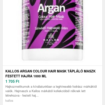
KALLOS ARGAN COLOUR HAIR MASK TÁPLÁLÓ MASZK
FESTETT HAJRA 1000 ML
1 705
Ft
Hajkozmetikumok a kínálatunkban a leghíresebb fodrász márkáktól
valók. Hajmaszk a Kallos márkától kollekcióból nőknek lett
létrehozva - festett haj...
kallos