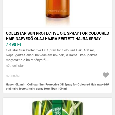
COLLISTAR SUN PROTECTIVE OIL SPRAY FOR COLOURED
HAIR NAPVÉDŐ OLAJ HAJRA FESTETT HAJRA SPRAY
FORMÁBAN 100 ML
7 490
Ft
Collistar Sun Protective Oil Spray for Coloured Hair, 100 ml,
Napsugárzás elleni hajvédelem nőknek, A káros UV-sugárzás
megfosztja a hajat fényétől...
női, collistar
notino.hu
Hasonlók, mint Collistar Sun Protective Oil Spray for Coloured Hair napvédő
olaj hajra festett hajra spray formában 100 ml