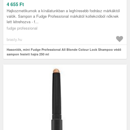
4 655
Ft
Hajkozmetikumok a kínálatunkban a leghíresebb fodrász márkáktól
valók. Sampon a Fudge Professional márkától kollekcióból nőknek
lett létrehozva - f...
fudge professional
brasty.hu
Hasonlók, mint Fudge Professional All Blonde Colour Lock Shampoo védő
sampon festett hajra 250 ml