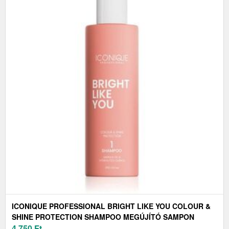
ICONIQUE PROFESSIONAL BRIGHT LIKE YOU COLOUR &
SHINE PROTECTION SHAMPOO MEGÚJÍTÓ SAMPON
FESTETT HAJRA 250 ML
4 750
Ft