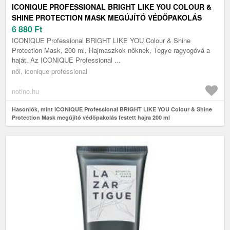
ICONIQUE PROFESSIONAL BRIGHT LIKE YOU COLOUR &
SHINE PROTECTION MASK MEGÚJÍTÓ VÉDŐPAKOLÁS
FESTETT HAJRA 200 ML
6 880
Ft
ICONIQUE Professional BRIGHT LIKE YOU Colour & Shine
Protection Mask, 200 ml, Hajmaszkok nőknek, Tegye ragyogóvá a
haját. Az ICONIQUE Professional ...
női, iconique professional
notino.hu
Hasonlók, mint ICONIQUE Professional BRIGHT LIKE YOU Colour & Shine
Protection Mask megújító védőpakolás festett hajra 200 ml