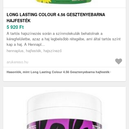
LONG LASTING COLOUR 4.56 GESZTENYEBARNA
HAJFESTÉK
5 920
Ft
A tartós hajszínezés során a színmolekulák behatolnak a
kéregfelületbe, azaz a haj legbelsőbb rétegébe, ami által tartós színt
kap a haj. A Hennapl...
hennaplus, hajfesték, hajszínező
arukereso.hu
Hasonlók, mint Long Lasting Colour 4.56 Gesztenyebarna hajfesték