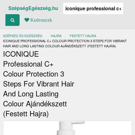
SzépségEgészség.hu
Kedvencek
SZÉPSÉG ÉS EGÉSZSÉG
HAJRA
FESTETT HAJRA
JELENLEGI:
ICONIQUE PROFESSIONAL C+ COLOUR PROTECTION 3 STEPS FOR VIBRANT
HAIR AND LONG LASTING COLOUR AJÁNDÉKSZETT (FESTETT HAJRA)
ICONIQUE
Professional C+
Colour Protection 3
Steps For Vibrant Hair
And Long Lasting
Colour Ajándékszett
(festett Hajra)