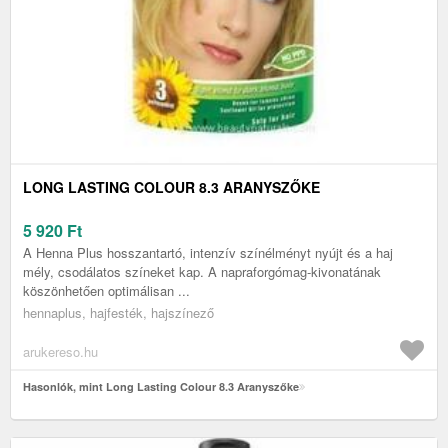
LONG LASTING COLOUR 8.3 ARANYSZŐKE
5 920
Ft
A Henna Plus hosszantartó, intenzív színélményt nyújt és a haj
mély, csodálatos színeket kap. A napraforgómag-kivonatának
köszönhetően optimálisan ...
hennaplus, hajfesték, hajszínező
arukereso.hu
Hasonlók, mint Long Lasting Colour 8.3 Aranyszőke