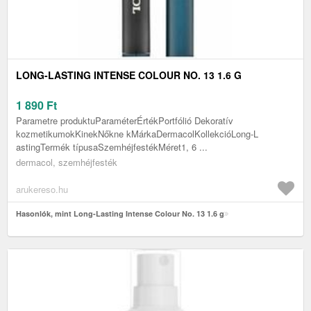
LONG-LASTING INTENSE COLOUR NO. 13 1.6 G
1 890
Ft
Parametre produktuParaméterÉrtékPortfólió Dekoratív
kozmetikumokKinekNőkne kMárkaDermacolKollekcióLong-L
astingTermék típusaSzemhéjfestékMéret1, 6 ...
dermacol, szemhéjfesték
arukereso.hu
Hasonlók, mint Long-Lasting Intense Colour No. 13 1.6 g