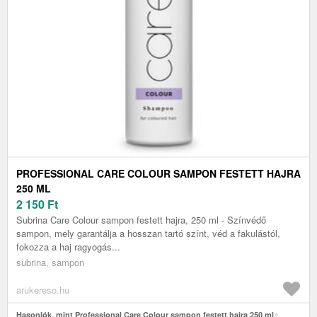
PROFESSIONAL CARE COLOUR SAMPON FESTETT HAJRA
250 ML
2 150
Ft
Subrina Care Colour sampon festett hajra, 250 ml - Színvédő
sampon, mely garantálja a hosszan tartó színt, véd a fakulástól,
fokozza a haj ragyogás...
subrina, sampon
arukereso.hu
Hasonlók, mint Professional Care Colour sampon festett hajra 250 ml