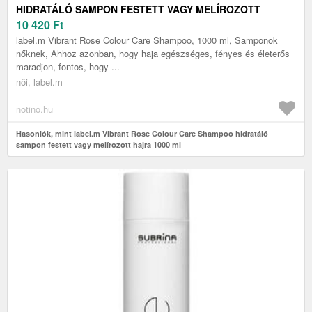
HIDRATÁLÓ SAMPON FESTETT VAGY MELÍROZOTT
HAJRA 1000 ML
10 420
Ft
label.m Vibrant Rose Colour Care Shampoo, 1000 ml, Samponok
nőknek, Ahhoz azonban, hogy haja egészséges, fényes és életerős
maradjon, fontos, hogy ...
női, label.m
notino.hu
Hasonlók, mint label.m Vibrant Rose Colour Care Shampoo hidratáló
sampon festett vagy melírozott hajra 1000 ml