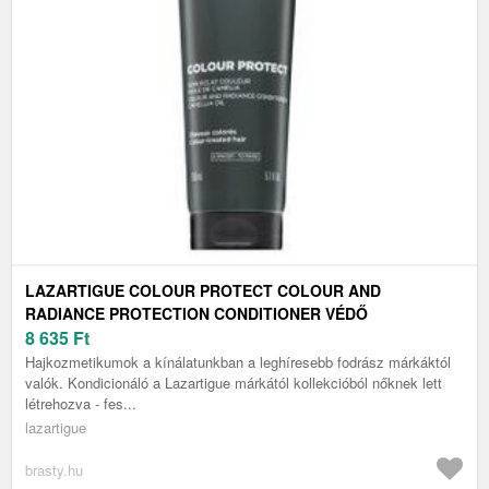
LAZARTIGUE COLOUR PROTECT COLOUR AND
RADIANCE PROTECTION CONDITIONER VÉDŐ
KONDICIONÁLÓ FESTETT HAJRA 150 ML
8 635
Ft
Hajkozmetikumok a kínálatunkban a leghíresebb fodrász márkáktól
valók. Kondicionáló a Lazartigue márkától kollekcióból nőknek lett
létrehozva - fes...
lazartigue
brasty.hu