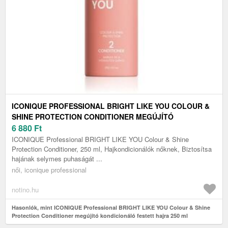
ICONIQUE PROFESSIONAL BRIGHT LIKE YOU COLOUR &
SHINE PROTECTION CONDITIONER MEGÚJÍTÓ
KONDICIONÁLÓ FESTETT HAJRA 250 ML
6 880
Ft
ICONIQUE Professional BRIGHT LIKE YOU Colour & Shine
Protection Conditioner, 250 ml, Hajkondicionálók nőknek, Biztosítsa
hajának selymes puhaságát ...
női, iconique professional
notino.hu
Hasonlók, mint ICONIQUE Professional BRIGHT LIKE YOU Colour & Shine
Protection Conditioner megújító kondicionáló festett hajra 250 ml