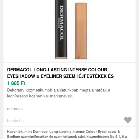
DERMACOL LONG-LASTING INTENSE COLOUR
EYESHADOW & EYELINER SZEMHÉJFESTÉKEK ÉS
SZEMHÉJTUSOK STICK KISZERELÉSBEN NO.9 1, 6 G
1 885
Ft
Dekoratív kozmetikumok ajánlatunkban megtalálhatóak a
leghíresebb kozmetikai márkanevek.
dermacol
brasty.hu
Hasonlók, mint Dermacol Long-Lasting Intense Colour Eyeshadow &
Eyeliner szemhéjfestékek és szemhéjtusok stick kiszerelésben No.9 1, 6 g