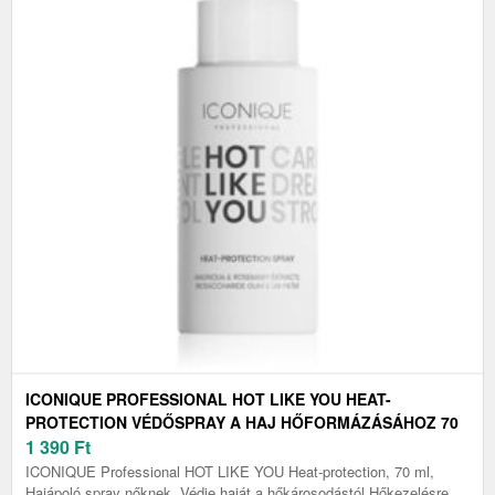
ICONIQUE PROFESSIONAL HOT LIKE YOU HEAT-
PROTECTION VÉDŐSPRAY A HAJ HŐFORMÁZÁSÁHOZ 70
ML
1 390
Ft
ICONIQUE Professional HOT LIKE YOU Heat-protection, 70 ml,
Hajápoló spray nőknek, Védje haját a hőkárosodástól Hőkezelésre