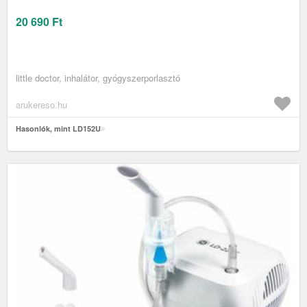
20 690
Ft
little doctor, inhalátor, gyógyszerporlasztó
arukereso.hu
Hasonlók, mint LD152U