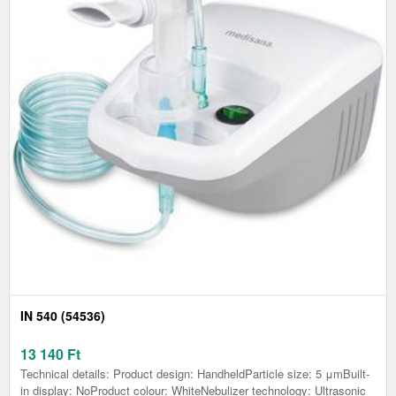
IN 540 (54536)
13 140
Ft
Technical details: Product design: HandheldParticle size: 5 μmBuilt-
in display: NoProduct colour: WhiteNebulizer technology: Ultrasonic