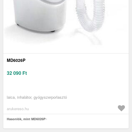
MD6026P
32 090
Ft
laica, inhalátor, gyógyszerporlasztó
arukereso.hu
Hasonlók, mint MD6026P