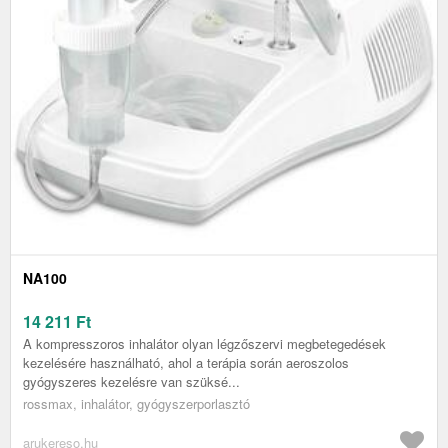
NA100
14 211
Ft
A kompresszoros inhalátor olyan légzőszervi megbetegedések
kezelésére használható, ahol a terápia során aeroszolos
gyógyszeres kezelésre van szüksé...
rossmax, inhalátor, gyógyszerporlasztó
arukereso.hu