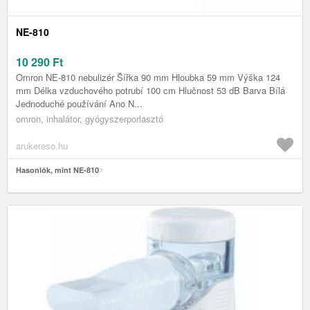
NE-810
10 290
Ft
Omron NE-810 nebulizér Šířka 90 mm Hloubka 59 mm Výška 124
mm Délka vzduchového potrubí 100 cm Hlučnost 53 dB Barva Bílá
Jednoduché používání Ano N...
omron, inhalátor, gyógyszerporlasztó
arukereso.hu
Hasonlók, mint NE-810