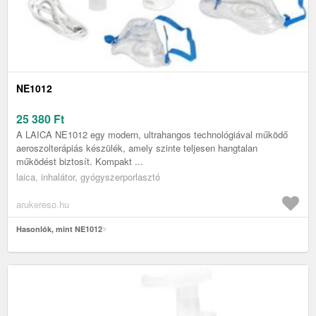
NE1012
25 380
Ft
A LAICA NE1012 egy modern, ultrahangos technológiával működő
aeroszolterápiás készülék, amely szinte teljesen hangtalan
működést biztosít. Kompakt ...
laica, inhalátor, gyógyszerporlasztó
arukereso.hu
Hasonlók, mint NE1012