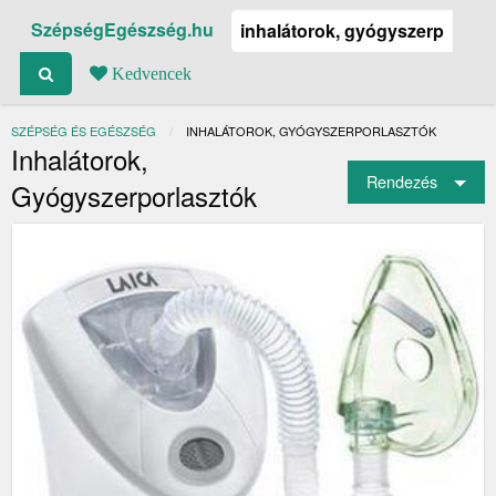
SzépségEgészség.hu
Kedvencek
SZÉPSÉG ÉS EGÉSZSÉG
JELENLEGI:
INHALÁTOROK, GYÓGYSZERPORLASZTÓK
Inhalátorok,
Rendezés
Gyógyszerporlasztók