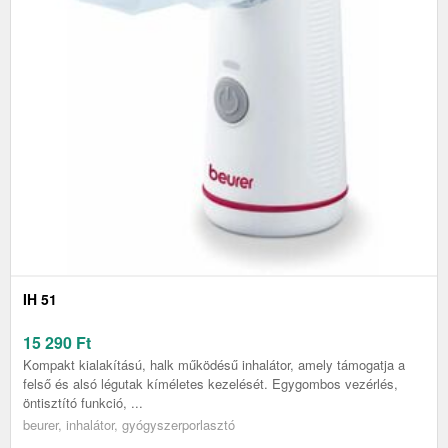
IH 51
15 290
Ft
Kompakt kialakítású, halk működésű inhalátor, amely támogatja a
felső és alsó légutak kíméletes kezelését. Egygombos vezérlés,
öntisztító funkció, ...
beurer, inhalátor, gyógyszerporlasztó