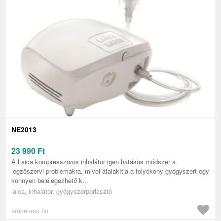
NE2013
23 990
Ft
A Laica kompresszoros inhalátor igen hatásos módszer a
légzőszervi problémákra, mivel átalakítja a folyékony gyógyszert egy
könnyen belélegezhető k...
laica, inhalátor, gyógyszerporlasztó
arukereso.hu