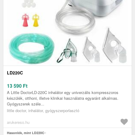
LD220C
13 590
Ft
A Little DoctorLD-220C inhalátor egy univerzális kompresszoros
készülék, otthoni, illetve klinikai használatra egyaránt alkalmas.
Gyógyszerek széle...
little doctor, inhalátor, gyógyszerporlasztó
arukereso.hu
Hasonlók, mint LD220C