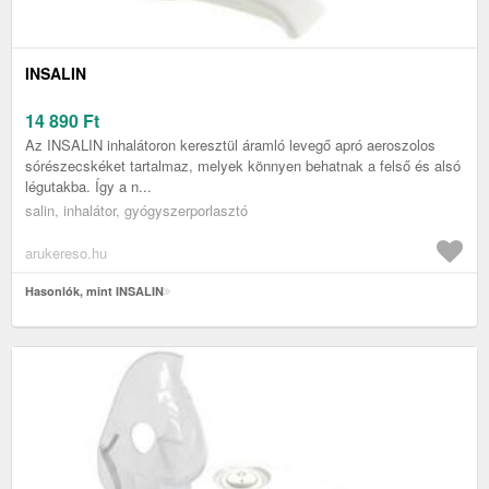
INSALIN
14 890
Ft
Az INSALIN inhalátoron keresztül áramló levegő apró aeroszolos
sórészecskéket tartalmaz, melyek könnyen behatnak a felső és alsó
légutakba. Így a n...
salin, inhalátor, gyógyszerporlasztó
arukereso.hu
Hasonlók, mint INSALIN