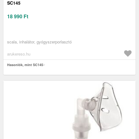
SC145
18 990
Ft
scala, inhalátor, gyógyszerporlasztó
arukereso.hu
Hasonlók, mint SC145