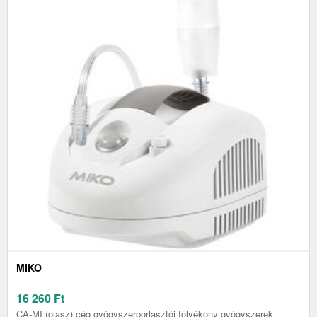
MIKO
16 260
Ft
CA-MI (olasz) cég gyógyszerporlasztói folyékony gyógyszerek