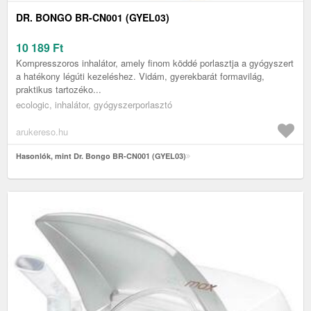
DR. BONGO BR-CN001 (GYEL03)
10 189
Ft
Kompresszoros inhalátor, amely finom köddé porlasztja a gyógyszert
a hatékony légúti kezeléshez. Vidám, gyerekbarát formavilág,
praktikus tartozéko...
ecologic, inhalátor, gyógyszerporlasztó
arukereso.hu
Hasonlók, mint Dr. Bongo BR-CN001 (GYEL03)