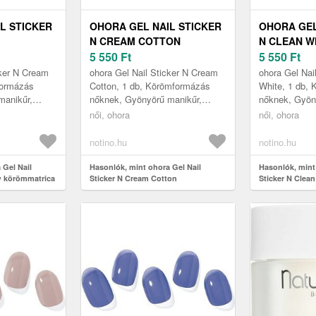
L STICKER
OHORA GEL NAIL STICKER
OHORA GEL
N CREAM COTTON
N CLEAN W
A
KÖRÖMMATRICA
5 550
Ft
KÖRÖMMAT
5 550
Ft
91 1 DB
ÁRNYALAT NB-076 1 DB
ÁRNYALAT 
cker N Cream
ohora Gel Nail Sticker N Cream
ohora Gel Nai
formázás
Cotton, 1 db, Körömformázás
White, 1 db,
manikűr,
nőknek, Gyönyörű manikűr,
nőknek, Gyön
rt volna?
mintha szalonban járt volna?
mintha szalon
női, ohora
női, ohora
zép ohora Gel
Segít ebben ez a szép ohora Gel
Segít ebben e
N...
Na...
notino.hu
notino.hu
 Gel Nail
Hasonlók, mint ohora Gel Nail
Hasonlók, mint
w körömmatrica
Sticker N Cream Cotton
Sticker N Clea
körömmatrica árnyalat NB-076 1 db
árnyalat NB-04