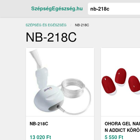
SzépségEgészség.hu
SZÉPSÉG ÉS EGÉSZSÉG
JELENLEGI:
NB-218C
NB-218C
NB-218C
OHORA GEL NAI
N ADDICT KÖR
13 020
Ft
ÁRNYALAT NB-0
5 550
Ft