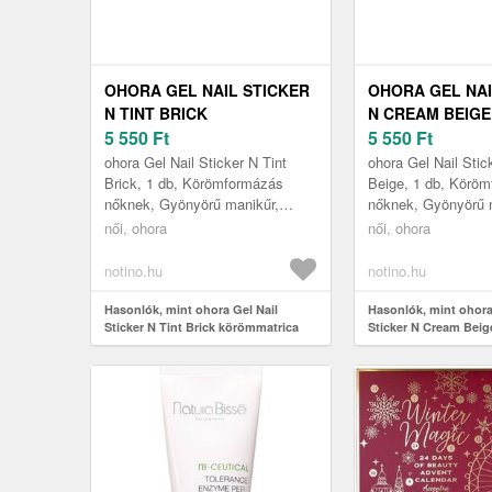
OHORA GEL NAIL STICKER
OHORA GEL NAI
N TINT BRICK
N CREAM BEIGE
KÖRÖMMATRICA
5 550
Ft
KÖRÖMMATRIC
5 550
Ft
ÁRNYALAT NB-067 1 DB
ÁRNYALAT NB-0
ohora Gel Nail Sticker N Tint
ohora Gel Nail Sti
Brick, 1 db, Körömformázás
Beige, 1 db, Körö
nőknek, Gyönyörű manikűr,
nőknek, Gyönyörű 
mintha szalonban járt volna?
mintha szalonban já
női, ohora
női, ohora
Segít ebben ez a szép ohora Gel
Segít ebben ez a s
Nai...
Na...
notino.hu
notino.hu
Hasonlók, mint ohora Gel Nail
Hasonlók, mint ohora
Sticker N Tint Brick körömmatrica
Sticker N Cream Bei
árnyalat NB-067 1 db
árnyalat NB-075 1 db