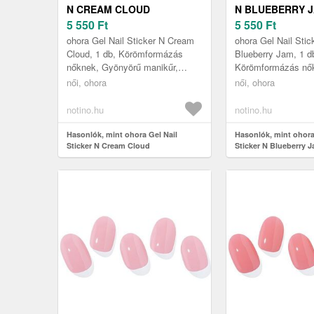
N CREAM CLOUD
N BLUEBERRY 
KÖRÖMMATRICA
5 550
Ft
KÖRÖMMATRIC
5 550
Ft
ÁRNYALAT NB-077 1 DB
ÁRNYALAT NB-0
ohora Gel Nail Sticker N Cream
ohora Gel Nail Stic
Cloud, 1 db, Körömformázás
Blueberry Jam, 1 d
nőknek, Gyönyörű manikűr,
Körömformázás nő
mintha szalonban járt volna?
Gyönyörű manikűr,
női, ohora
női, ohora
Segít ebben ez a szép ohora Gel
szalonban járt voln
Na...
ebben ez a szép oho
notino.hu
notino.hu
Hasonlók, mint ohora Gel Nail
Hasonlók, mint ohora
Sticker N Cream Cloud
Sticker N Blueberry 
körömmatrica árnyalat NB-077 1 db
körömmatrica árnyala