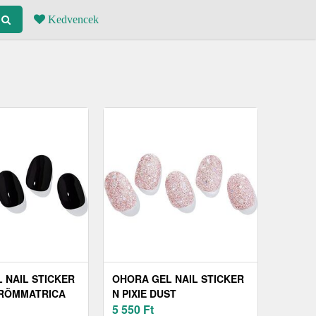
Kedvencek
 NAIL STICKER
OHORA GEL NAIL STICKER
ÖRÖMMATRICA
N PIXIE DUST
NB-023 1 DB
KÖRÖMMATRICA
5 550
Ft