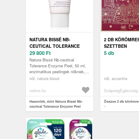
NATURA BISSÉ NB-
2 DB KÖRÖMRE
CEUTICAL TOLERANCE
SZETTBEN
ENZYME PEEL
29 800
Ft
5 db
ENZIMATIKUS PEELING A
Natura Bissé Nb-ceutical
FINOM ÉS SIMA BŐRÉRT 50
Tolerance Enzyme Peel, 50 ml,
enzimatikus peelingek nőknek,
ML
Nem kell szépségszalonba
női, natura bissé
női, accentra
mennie a hatékony
hámlasztásért, hogy...
notino.hu
SzépségEgészség.
Hasonlók, mint Natura Bissé Nb-
Összes 2 db körömre
ceutical Tolerance Enzyme Peel
enzimatikus peeling a finom és sima
bőrért 50 ml