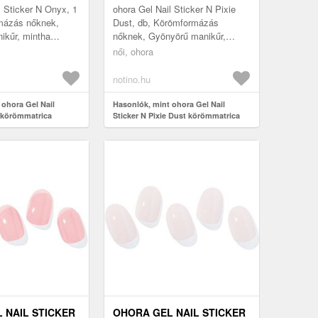
ÁRNYALAT NB-020 DB
l Sticker N Onyx, 1
ohora Gel Nail Sticker N Pixie
mázás nőknek,
Dust, db, Körömformázás
ikűr, mintha
nőknek, Gyönyörű manikűr,
t volna? Segít
mintha szalonban járt volna?
női, ohora
ép ohora Gel Nail
Segít ebben ez a szép ohora Gel
Nail ...
notino.hu
 ohora Gel Nail
Hasonlók, mint ohora Gel Nail
 körömmatrica
Sticker N Pixie Dust körömmatrica
3 1 db
árnyalat NB-020 db
 NAIL STICKER
OHORA GEL NAIL STICKER