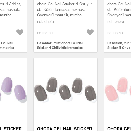
ker N Addict,
ohora Gel Nail Sticker N Chilly, 1
ohora Gel Nai
zás nőknek,
db, Körömformázás nőknek,
db, Körömfor
 mintha
Gyönyörű manikűr, mintha
Gyönyörű man
a? Segít
szalonban járt volna? Segít
szalonban jár
női, ohora
női, ohora
ora Gel Nail
ebben ez a szép ohora Gel Nail
ebben ez a sz
St...
Stic...
notino.hu
notino.hu
 Gel Nail
Hasonlók, mint ohora Gel Nail
Hasonlók, mint
ömmatrica
Sticker N Chilly körömmatrica
Sticker N Onyx
b
árnyalat NB-055 1 db
árnyalat NB-02
L STICKER
OHORA GEL NAIL STICKER
OHORA GEL