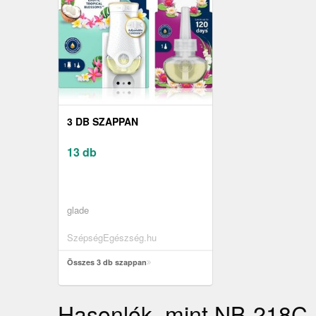
3 DB SZAPPAN
13 db
glade
SzépségEgészség.hu
Összes 3 db szappan
Hasonlók, mint NB-218C