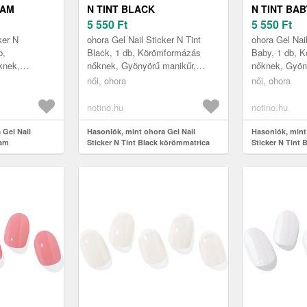
JAM
N TINT BLACK
N TINT BAB
A
KÖRÖMMATRICA
5 550
Ft
KÖRÖMMAT
5 550
Ft
31 1 DB
ÁRNYALAT NB-068 1 DB
ÁRNYALAT 
ker N
ohora Gel Nail Sticker N Tint
ohora Gel Nail
b,
Black, 1 db, Körömformázás
Baby, 1 db, 
knek,
nőknek, Gyönyörű manikűr,
nőknek, Gyön
 mintha
mintha szalonban járt volna?
mintha szalon
női, ohora
női, ohora
a? Segít
Segít ebben ez a szép ohora Gel
Segít ebben e
ra Gel ...
Nai...
Nail...
notino.hu
notino.hu
 Gel Nail
Hasonlók, mint ohora Gel Nail
Hasonlók, mint
Jam
Sticker N Tint Black körömmatrica
Sticker N Tint
t NB-031 1 db
árnyalat NB-068 1 db
árnyalat NB-10