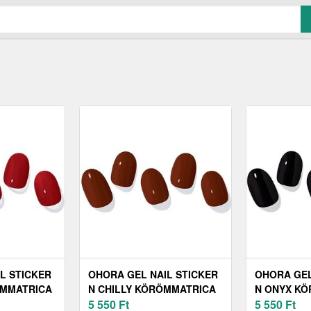
L STICKER
OHORA GEL NAIL STICKER
OHORA GEL
ÖMMATRICA
N CHILLY KÖRÖMMATRICA
N ONYX K
22 30 DB
ÁRNYALAT NB-055 1 DB
5 550
Ft
ÁRNYALAT 
5 550
Ft