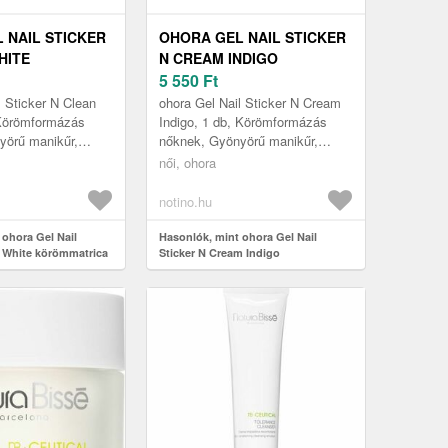
 NAIL STICKER
OHORA GEL NAIL STICKER
HITE
N CREAM INDIGO
RICA
KÖRÖMMATRICA
5 550
Ft
NB-048 1 DB
ÁRNYALAT NB-071 1 DB
l Sticker N Clean
ohora Gel Nail Sticker N Cream
 Körömformázás
Indigo, 1 db, Körömformázás
yörű manikűr,
nőknek, Gyönyörű manikűr,
ban járt volna?
mintha szalonban járt volna?
női, ohora
z a szép ohora Gel
Segít ebben ez a szép ohora Gel
N...
notino.hu
 ohora Gel Nail
Hasonlók, mint ohora Gel Nail
n White körömmatrica
Sticker N Cream Indigo
8 1 db
körömmatrica árnyalat NB-071 1 db