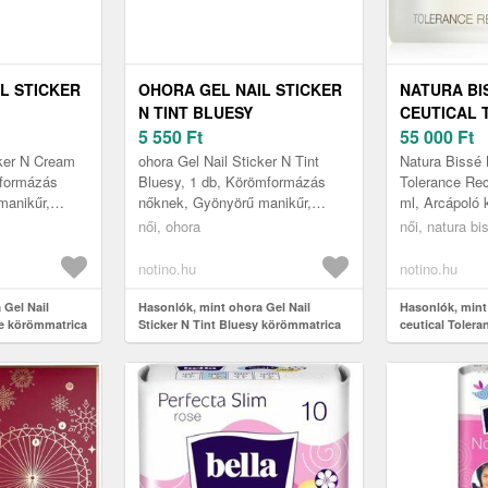
L STICKER
OHORA GEL NAIL STICKER
NATURA BI
N TINT BLUESY
CEUTICAL 
A
KÖRÖMMATRICA
5 550
Ft
RECOVERY
55 000
Ft
75 1 DB
ÁRNYALAT NB-083 1 DB
TÁPLÁLÓ É
cker N Cream
ohora Gel Nail Sticker N Tint
Natura Bissé 
50 ML
mformázás
Bluesy, 1 db, Körömformázás
Tolerance Re
manikűr,
nőknek, Gyönyörű manikűr,
ml, Arcápoló
rt volna?
mintha szalonban járt volna?
Szabaduljon 
női, ohora
női, natura bi
zép ohora Gel
Segít ebben ez a szép ohora Gel
arcbőre kelle
Na...
nyerje...
notino.hu
notino.hu
 Gel Nail
Hasonlók, mint ohora Gel Nail
Hasonlók, mint
ge körömmatrica
Sticker N Tint Bluesy körömmatrica
ceutical Toler
árnyalat NB-083 1 db
tápláló és védő