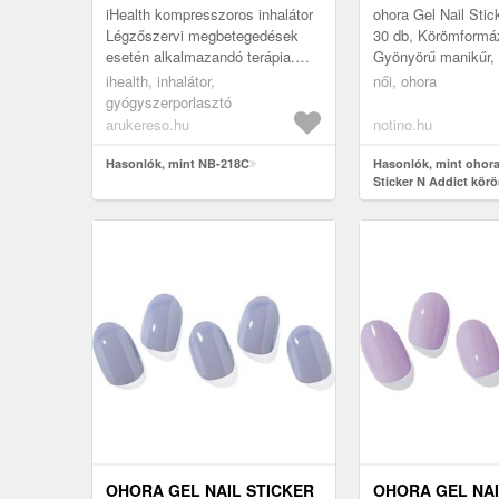
iHealth kompresszoros inhalátor
ohora Gel Nail Stic
Légzőszervi megbetegedések
30 db, Körömformá
esetén alkalmazandó terápia.
Gyönyörű manikűr,
tehermentesíti a gyomor,
szalonban járt voln
ihealth, inhalátor,
női, ohora
bélrendszert közvetve fejti ki
ebben ez a szép oh
gyógyszerporlasztó
hat...
S...
arukereso.hu
notino.hu
Hasonlók, mint NB-218C
Hasonlók, mint ohora
Sticker N Addict kör
árnyalat NB-022 30 d
OHORA GEL NAIL STICKER
OHORA GEL NAI