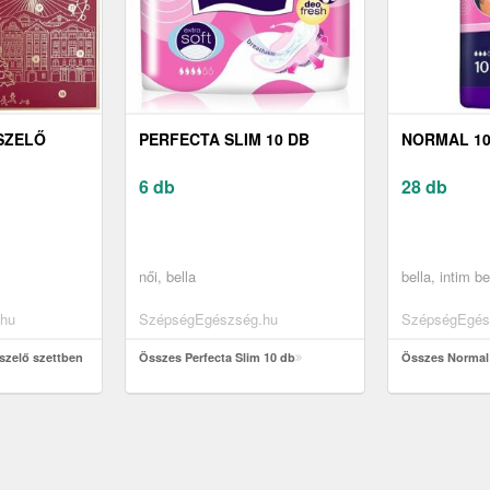
SZELŐ
PERFECTA SLIM 10 DB
NORMAL 10
6 db
28 db
női, bella
bella, intim be
hu
SzépségEgészség.hu
SzépségEgés
szelő szettben
Összes Perfecta Slim 10 db
Összes Normal