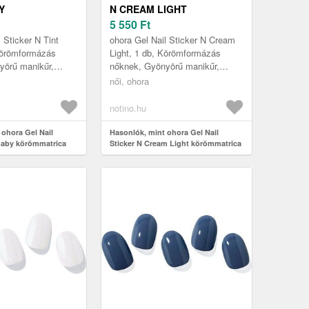
Y
N CREAM LIGHT
RICA
KÖRÖMMATRICA
5 550
Ft
NB-102 1 DB
ÁRNYALAT NB-089 1 DB
 Sticker N Tint
ohora Gel Nail Sticker N Cream
Körömformázás
Light, 1 db, Körömformázás
yörű manikűr,
nőknek, Gyönyörű manikűr,
ban járt volna?
mintha szalonban járt volna?
női, ohora
z a szép ohora Gel
Segít ebben ez a szép ohora Gel
Na...
notino.hu
 ohora Gel Nail
Hasonlók, mint ohora Gel Nail
 Baby körömmatrica
Sticker N Cream Light körömmatrica
2 1 db
árnyalat NB-089 1 db