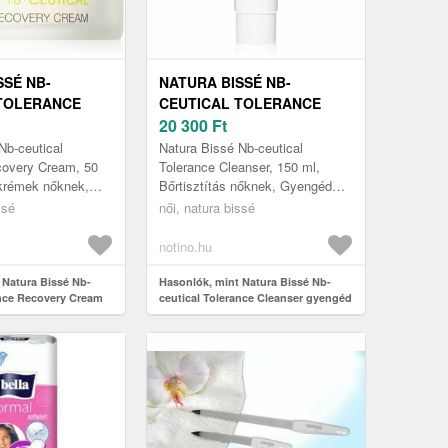
SSÉ NB-
NATURA BISSÉ NB-
TOLERANCE
CEUTICAL TOLERANCE
 CREAM
CLEANSER GYENGÉD
20 300
Ft
S VÉDŐ KRÉM
TISZTÍTÓ EMULZIÓ AZ
Nb-ceutical
Natura Bissé Nb-ceutical
ARCBŐR
covery Cream, 50
Tolerance Cleanser, 150 ml,
 krémek nőknek,
Bőrtisztítás nőknek, Gyengéd
MEGNYUGTATÁSÁRA 150
meg érzékeny
tisztítószert keresel, amely
ssé
ML
női, natura bissé
metlen érzésétől, és
nemcsak a szennyeződéseket
és a smin...
notino.hu
 Natura Bissé Nb-
Hasonlók, mint Natura Bissé Nb-
ance Recovery Cream
ceutical Tolerance Cleanser gyengéd
 krém 50 ml
tisztító emulzió az arcbőr
megnyugtatására 150 ml