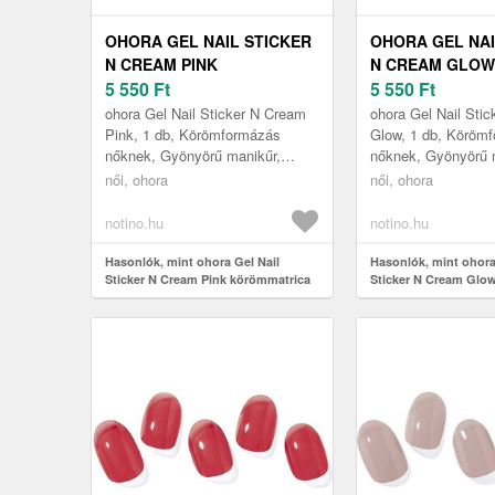
OHORA GEL NAIL STICKER
OHORA GEL NAI
N CREAM PINK
N CREAM GLOW
KÖRÖMMATRICA
5 550
Ft
KÖRÖMMATRIC
5 550
Ft
ÁRNYALAT NB-090 1 DB
ÁRNYALAT NB-0
ohora Gel Nail Sticker N Cream
ohora Gel Nail Sti
Pink, 1 db, Körömformázás
Glow, 1 db, Köröm
nőknek, Gyönyörű manikűr,
nőknek, Gyönyörű 
mintha szalonban járt volna?
mintha szalonban já
női, ohora
női, ohora
Segít ebben ez a szép ohora Gel
Segít ebben ez a s
Nai...
Nai...
notino.hu
notino.hu
Hasonlók, mint ohora Gel Nail
Hasonlók, mint ohora
Sticker N Cream Pink körömmatrica
Sticker N Cream Glo
árnyalat NB-090 1 db
árnyalat NB-091 1 db