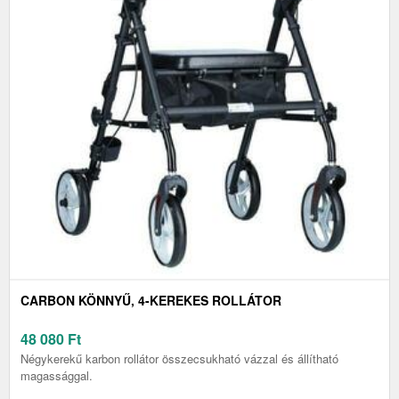
CARBON KÖNNYŰ, 4-KEREKES ROLLÁTOR
48 080
Ft
Négykerekű karbon rollátor összecsukható vázzal és állítható
magassággal.