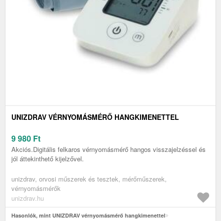
UNIZDRAV VÉRNYOMÁSMÉRŐ HANGKIMENETTEL
9 980
Ft
Akciós.Digitális felkaros vérnyomásmérő hangos visszajelzéssel és
jól áttekinthető kijelzővel.
unizdrav, orvosi műszerek és tesztek, mérőműszerek,
vérnyomásmérők
unizdrav.hu
Hasonlók, mint UNIZDRAV vérnyomásmérő hangkimenettel