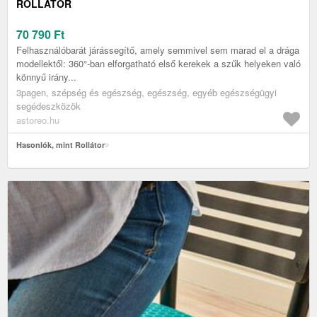
ROLLÁTOR
70 790
Ft
Felhasználóbarát járássegítő, amely semmivel sem marad el a drága
modellektől: 360°-ban elforgatható első kerekek a szűk helyeken való
könnyű irány...
3pagen, szépség és egészség, egészség, egyéb egészségügyi
segédeszközök
astoreo.hu
Hasonlók, mint Rollátor