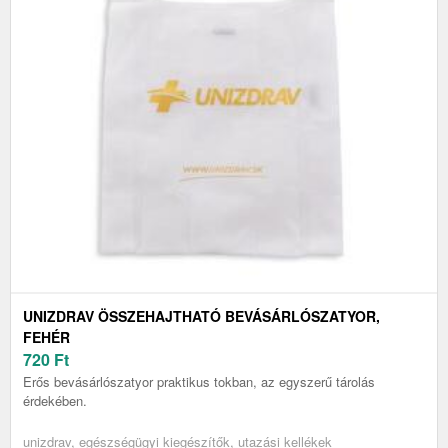
UNIZDRAV ÖSSZEHAJTHATÓ BEVÁSÁRLÓSZATYOR,
FEHÉR
720
Ft
Erős bevásárlószatyor praktikus tokban, az egyszerű tárolás
érdekében.
unizdrav, egészségügyi kiegészítők, utazási kellékek