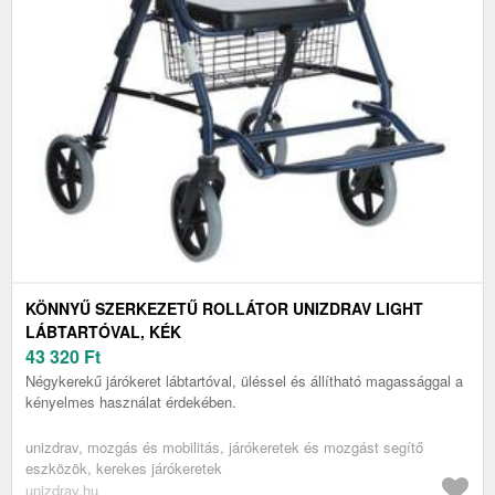
KÖNNYŰ SZERKEZETŰ ROLLÁTOR UNIZDRAV LIGHT
LÁBTARTÓVAL, KÉK
43 320
Ft
Négykerekű járókeret lábtartóval, üléssel és állítható magassággal a
kényelmes használat érdekében.
unizdrav, mozgás és mobilitás, járókeretek és mozgást segítő
eszközök, kerekes járókeretek
unizdrav.hu