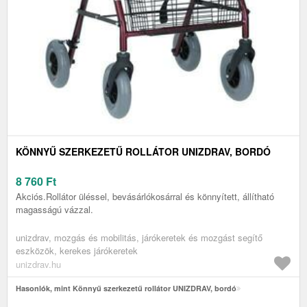
KÖNNYŰ SZERKEZETŰ ROLLÁTOR UNIZDRAV, BORDÓ
8 760
Ft
Akciós.Rollátor üléssel, bevásárlókosárral és könnyített, állítható
magasságú vázzal.
unizdrav, mozgás és mobilitás, járókeretek és mozgást segítő
eszközök, kerekes járókeretek
unizdrav.hu
Hasonlók, mint Könnyű szerkezetű rollátor UNIZDRAV, bordó