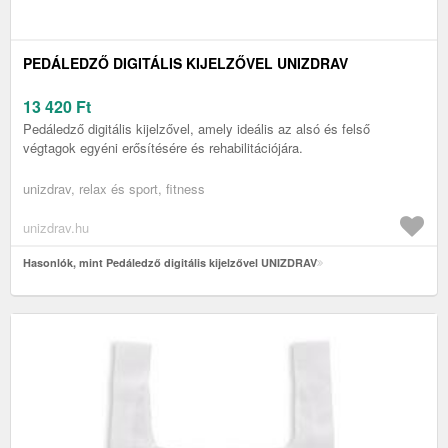
PEDÁLEDZŐ DIGITÁLIS KIJELZŐVEL UNIZDRAV
13 420
Ft
Pedáledző digitális kijelzővel, amely ideális az alsó és felső
végtagok egyéni erősítésére és rehabilitációjára.
unizdrav, relax és sport, fitness
unizdrav.hu
Hasonlók, mint Pedáledző digitális kijelzővel UNIZDRAV