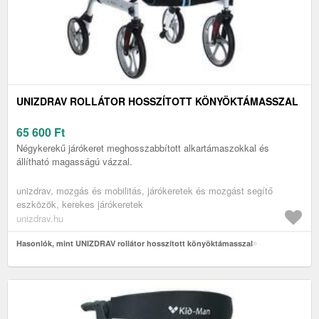
UNIZDRAV ROLLÁTOR HOSSZÍTOTT KÖNYÖKTÁMASSZAL
65 600
Ft
Négykerekű járókeret meghosszabbított alkartámaszokkal és
állítható magasságú vázzal.
unizdrav, mozgás és mobilitás, járókeretek és mozgást segítő
eszközök, kerekes járókeretek
unizdrav.hu
Hasonlók, mint UNIZDRAV rollátor hosszított könyöktámasszal