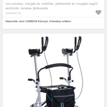
non-unizdrav, mozgás és mobilitás, járókeretek és mozgást segítő
eszközök, kerekes járókeretek
unizdrav.hu
Hasonlók, mint CARBON Könnyű, 4-kerekes rollátor