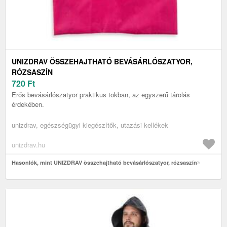
UNIZDRAV ÖSSZEHAJTHATÓ BEVÁSÁRLÓSZATYOR,
RÓZSASZÍN
720
Ft
Erős bevásárlószatyor praktikus tokban, az egyszerű tárolás
érdekében.
unizdrav, egészségügyi kiegészítők, utazási kellékek
unizdrav.hu
Hasonlók, mint UNIZDRAV összehajtható bevásárlószatyor, rózsaszín