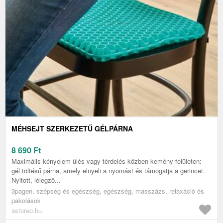
MÉHSEJT SZERKEZETŰ GÉLPÁRNA
8 690
Ft
Maximális kényelem ülés vagy térdelés közben kemény felületen:
gél töltésű párna, amely elnyeli a nyomást és támogatja a gerincet.
Nyitott, lélegző...
3pagen, szépség és egészség, egészség, masszázs, relaxáció és
pakolások
astoreo.hu