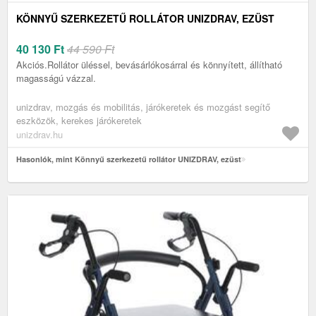
KÖNNYŰ SZERKEZETŰ ROLLÁTOR UNIZDRAV, EZÜST
40 130
Ft
44 590 Ft
Akciós.Rollátor üléssel, bevásárlókosárral és könnyített, állítható
magasságú vázzal.
unizdrav, mozgás és mobilitás, járókeretek és mozgást segítő
eszközök, kerekes járókeretek
unizdrav.hu
Hasonlók, mint Könnyű szerkezetű rollátor UNIZDRAV, ezüst