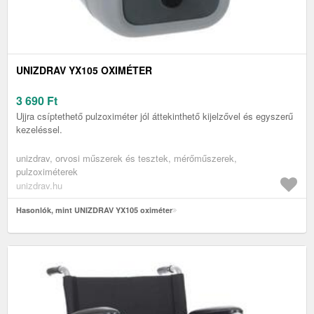
UNIZDRAV YX105 OXIMÉTER
3 690
Ft
Ujjra csíptethető pulzoximéter jól áttekinthető kijelzővel és egyszerű
kezeléssel.
unizdrav, orvosi műszerek és tesztek, mérőműszerek,
pulzoximéterek
unizdrav.hu
Hasonlók, mint UNIZDRAV YX105 oximéter