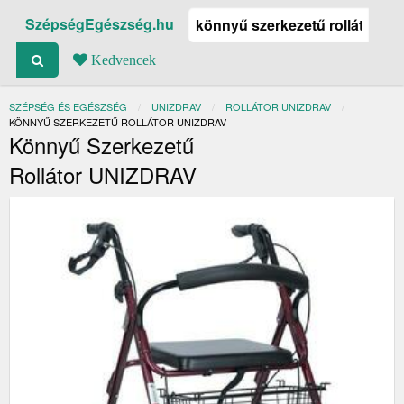
SzépségEgészség.hu
Kedvencek
SZÉPSÉG ÉS EGÉSZSÉG
UNIZDRAV
ROLLÁTOR UNIZDRAV
JELENLEGI:
KÖNNYŰ SZERKEZETŰ ROLLÁTOR UNIZDRAV
Könnyű Szerkezetű
Rollátor UNIZDRAV