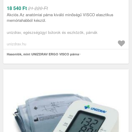
18 540
Ft
21 220 Ft
Akciós.Az anatómiai párna kiváló minőségű VISCO elasztikus
memóriahabból készül.
unizdrav, egészségügyi bútorok és eszközök, párnák
unizdrav.hu
Hasonlók, mint UNIZDRAV ERGO VISCO párna