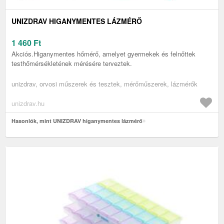
UNIZDRAV HIGANYMENTES LÁZMÉRŐ
1 460
Ft
Akciós.Higanymentes hőmérő, amelyet gyermekek és felnőttek
testhőmérsékletének mérésére terveztek.
unizdrav, orvosi műszerek és tesztek, mérőműszerek, lázmérők
unizdrav.hu
Hasonlók, mint UNIZDRAV higanymentes lázmérő