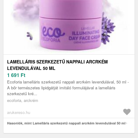
LAMELLÁRIS SZERKEZETŰ NAPPALI ARCRKÉM
LEVENDULÁVAL 50 ML
1 691
Ft
Ecoforia lamelláris szerkezetű nappali arcrkém levendulával, 50 ml -
A bőr természetes lipidgátját imitáló formulájával a lamelláris
szerkezetű kré...
ecoforia, arckrém
arukereso.hu
Hasonlók, mint Lamelláris szerkezetű nappali arcrkém levendulával 50 ml