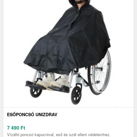
ESŐPONCSÓ UNIZDRAV
7 490
Ft
Vízálló poncsó kapucnival, eső és szél elleni védelemhez.