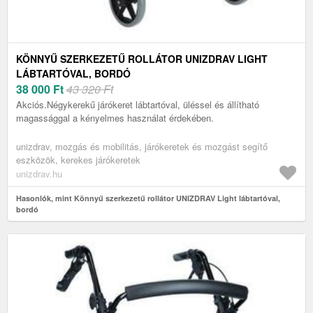
KÖNNYŰ SZERKEZETŰ ROLLÁTOR UNIZDRAV LIGHT
LÁBTARTÓVAL, BORDÓ
38 000
Ft
43 320 Ft
Akciós.Négykerekű járókeret lábtartóval, üléssel és állítható
magassággal a kényelmes használat érdekében.
unizdrav, mozgás és mobilitás, járókeretek és mozgást segítő
eszközök, kerekes járókeretek
unizdrav.hu
Hasonlók, mint Könnyű szerkezetű rollátor UNIZDRAV Light lábtartóval,
bordó