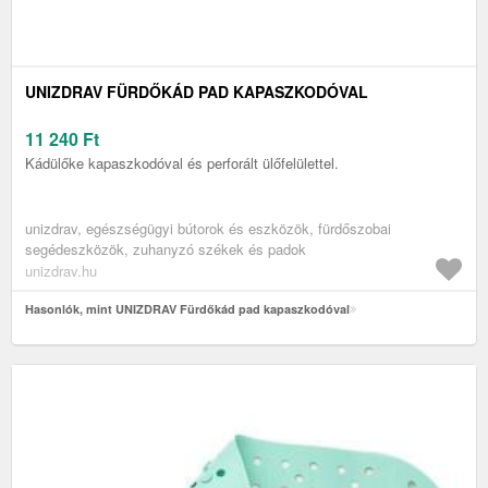
UNIZDRAV FÜRDŐKÁD PAD KAPASZKODÓVAL
11 240
Ft
Kádülőke kapaszkodóval és perforált ülőfelülettel.
unizdrav, egészségügyi bútorok és eszközök, fürdőszobai
segédeszközök, zuhanyzó székek és padok
unizdrav.hu
Hasonlók, mint UNIZDRAV Fürdőkád pad kapaszkodóval