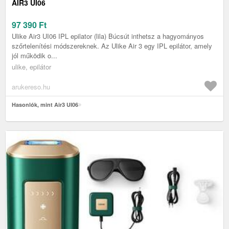
AIR3 UI06
97 390
Ft
Ulike Air3 UI06 IPL epilator (lila) Búcsút inthetsz a hagyományos
szőrtelenítési módszereknek. Az Ulike Air 3 egy IPL epilátor, amely
jól működik o...
ulike, epilátor
arukereso.hu
Hasonlók, mint Air3 UI06