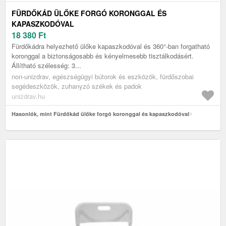
FÜRDŐKÁD ÜLŐKE FORGÓ KORONGGAL ÉS
KAPASZKODÓVAL
18 380
Ft
Fürdőkádra helyezhető ülőke kapaszkodóval és 360°-ban forgatható
koronggal a biztonságosabb és kényelmesebb tisztálkodásért.
Állítható szélesség: 3...
non-unizdrav, egészségügyi bútorok és eszközök, fürdőszobai
segédeszközök, zuhanyzó székek és padok
unizdrav.hu
Hasonlók, mint Fürdőkád ülőke forgó koronggal és kapaszkodóval