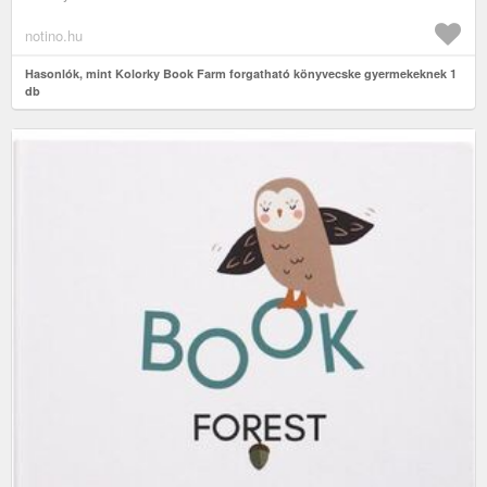
notino.hu
Hasonlók, mint Kolorky Book Farm forgatható könyvecske gyermekeknek 1
db