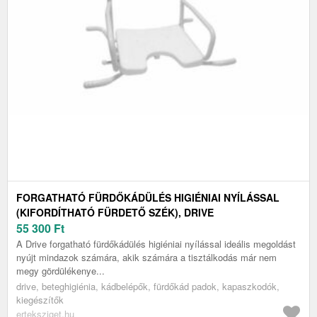
FORGATHATÓ FÜRDŐKÁDÜLÉS HIGIÉNIAI NYÍLÁSSAL
(KIFORDÍTHATÓ FÜRDETŐ SZÉK), DRIVE
55 300
Ft
A Drive forgatható fürdőkádülés higiéniai nyílással ideális megoldást
nyújt mindazok számára, akik számára a tisztálkodás már nem
megy gördülékenye...
drive, beteghigiénia, kádbelépők, fürdőkád padok, kapaszkodók,
kiegészítők
erteksziget.hu