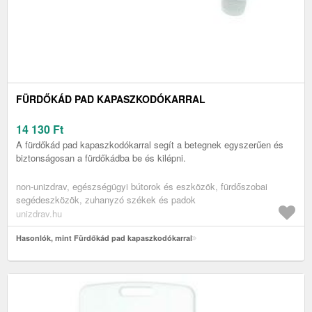
FÜRDŐKÁD PAD KAPASZKODÓKARRAL
14 130
Ft
A fürdőkád pad kapaszkodókarral segít a betegnek egyszerűen és
biztonságosan a fürdőkádba be és kilépni.
non-unizdrav, egészségügyi bútorok és eszközök, fürdőszobai
segédeszközök, zuhanyzó székek és padok
unizdrav.hu
Hasonlók, mint Fürdőkád pad kapaszkodókarral