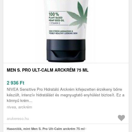
MEN S. PRO ULT-CALM ARCKRÉM 75 ML
2 936
Ft
NIVEA Sensitive Pro Hidratáló Arckrém kifejezetten érzékeny bőrre
készült, intenzív hidratálást és megnyugtató enyhülést biztosít. Ez a
könnyű krém...
nivea, arckrém
arukereso.hu
Hasonlók, mint Men S. Pro Ult-Calm arckrém 75 ml