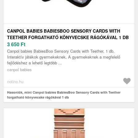
CANPOL BABIES BABIESBOO SENSORY CARDS WITH
TEETHER FORGATHATÓ KÖNYVECSKE RÁGÓKÁVAL 1 DB
3 650
Ft
Canpol babies BabiesBoo Sensory Cards with Teether, 1 db,
Interaktív játékok gyermekeknek, A gyermekeknek a megfelelő
fejlődéshez a lehető legtöbb ...
canpol babies
notino.hu
Hasonlók, mint Canpol babies BabiesBoo Sensory Cards with Teether
forgatható könyvecske rágókával 1 db