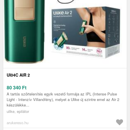
UI04C AIR 2
80 340
Ft
A tartós szőrtelenítés egyik vezető formája az IPL (Intense Pulse
Light - Intenzív Villanófény), melyet a Ulike új szintre emel az Air 2
készülékke...
ulike, epilátor
arukereso.hu