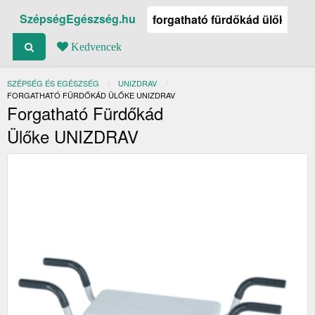
SzépségEgészség.hu
Kedvencek
SZÉPSÉG ÉS EGÉSZSÉG
UNIZDRAV
JELENLEGI:
FORGATHATÓ FÜRDŐKÁD ÜLŐKE UNIZDRAV
Forgatható Fürdőkád
Ülőke UNIZDRAV