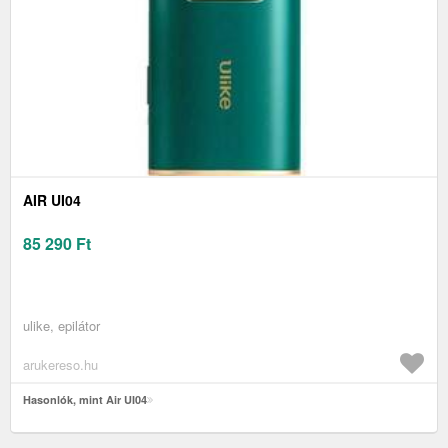
AIR UI04
85 290
Ft
ulike, epilátor
arukereso.hu
Hasonlók, mint Air UI04