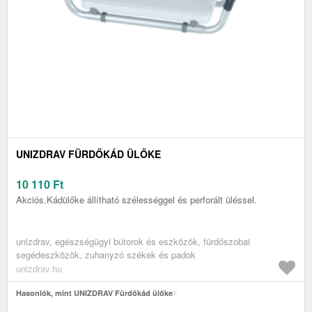
UNIZDRAV FÜRDŐKÁD ÜLŐKE
10 110
Ft
Akciós.Kádülőke állítható szélességgel és perforált üléssel.
unizdrav, egészségügyi bútorok és eszközök, fürdőszobai
segédeszközök, zuhanyzó székek és padok
unizdrav.hu
Hasonlók, mint UNIZDRAV Fürdőkád ülőke