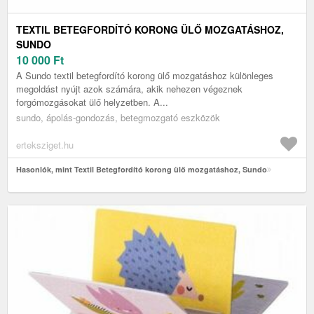
TEXTIL BETEGFORDÍTÓ KORONG ÜLŐ MOZGATÁSHOZ,
SUNDO
10 000
Ft
A Sundo textil betegfordító korong ülő mozgatáshoz különleges
megoldást nyújt azok számára, akik nehezen végeznek
forgómozgásokat ülő helyzetben. A...
sundo, ápolás-gondozás, betegmozgató eszközök
erteksziget.hu
Hasonlók, mint Textil Betegfordító korong ülő mozgatáshoz, Sundo