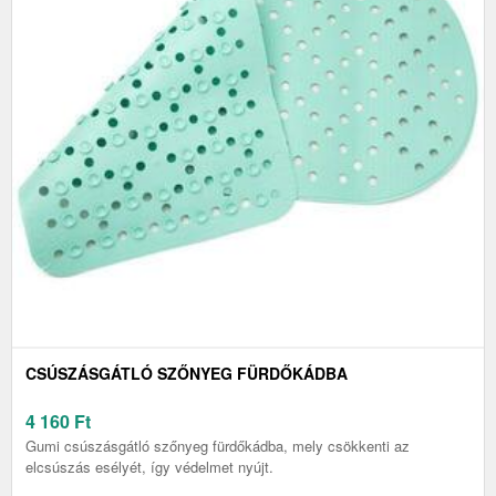
CSÚSZÁSGÁTLÓ SZŐNYEG FÜRDŐKÁDBA
4 160
Ft
Gumi csúszásgátló szőnyeg fürdőkádba, mely csökkenti az
elcsúszás esélyét, így védelmet nyújt.