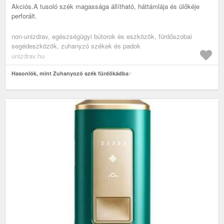
Akciós.A tusoló szék magassága állítható, háttámlája és ülőkéje
perforált.
non-unizdrav, egészségügyi bútorok és eszközök, fürdőszobai
segédeszközök, zuhanyzó székek és padok
unizdrav.hu
Hasonlók, mint Zuhanyozó szék fürdőkádba