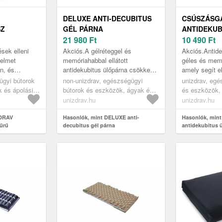
DELUXE ANTI-DECUBITUS
CSÚSZÁSG
SZ
GÉL PÁRNA
ANTIDEKUB
21 980
Ft
ÜLŐPÁRNA 
10 490
Ft
ések elleni
Akciós.A gélréteggel és
Akciós.Antide
yelmet
memóriahabbal ellátott
géles és memó
n, és
antidekubitus ülőpárna csökkenti
amely segít el
t nyújt a
a gerincre nehezedő nyomást, és
súlyát és javí
ügyi bútorok
non-unizdrav, egészségügyi
unizdrav, egé
lásával
javítja a vérkeringést az
A speciális for
 és ápolási
bútorok és eszközök, ágyak és
és eszközök, 
ülőterületen.
gügyi
ápolási eszközök, egészségügyi
eszközök, eg
unizdrav.hu
unizdrav.hu
bitus
matracok, antidecubitus
matracok, ant
k
ZDRAV
ülőpárnák és párnák
Hasonlók, mint DELUXE anti-
ülőpárnák és 
Hasonlók, mint
yűrű
decubitus gél párna
antidekubitus