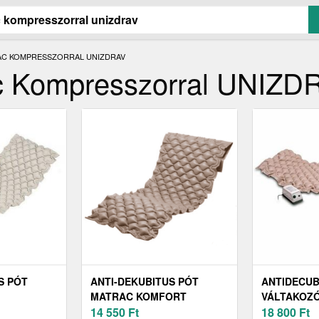
AC KOMPRESSZORRAL UNIZDRAV
ac Kompresszorral UNIZD
S PÓT
ANTI-DEKUBITUS PÓT
ANTIDECUB
MATRAC KOMFORT
VÁLTAKOZ
HOZ
KOMPRESSZORHOZ
14 550
Ft
KOMPRESS
18 800
Ft