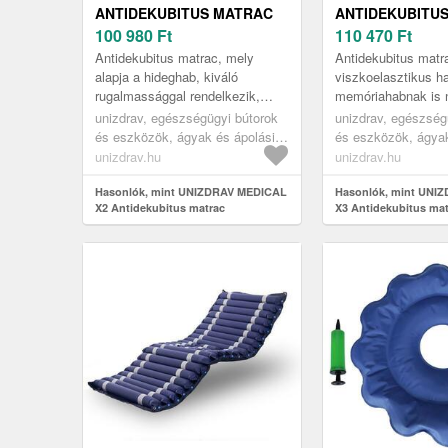
ANTIDEKUBITUS MATRAC
ANTIDEKUBITU
100 980
Ft
110 470
Ft
Antidekubitus matrac, mely
Antidekubitus matr
alapja a hideghab, kiváló
viszkoelasztikus h
rugalmassággal rendelkezik,
memóriahabnak is 
tökéletesen megtartja formáját,
viszkoelasztikus h
unizdrav, egészségügyi bútorok
unizdrav, egészség
és légáteresztő, valamint
típusú poliuretánha
és eszközök, ágyak és ápolási
és eszközök, ágyak
elvezeti...
hőmé...
eszközök, egészségügyi
eszközök, egészsé
unizdrav.hu
unizdrav.hu
matracok, antidecubitus
matracok, antidecu
matracok
Hasonlók, mint UNIZDRAV MEDICAL
matracok
Hasonlók, mint UNI
X2 Antidekubitus matrac
X3 Antidekubitus ma