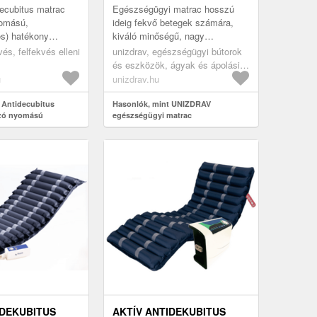
 GMED
ecubitus matrac
Egészségügyi matrac hosszú
yomású,
ideig fekvő betegek számára,
s) hatékony
kiváló minőségű, nagy
újt azok számára,
terhelhetőségű FLEXPUR
vés, felfekvés elleni
unizdrav, egészségügyi bútorok
 ágyban fekvésre
anyagból, SANITIZED vízálló
és eszközök, ágyak és ápolási
 ...
huzattal.
eszközök, egészségügyi
u
unizdrav.hu
matracok, antidecubitus
 Antidecubitus
matracok
Hasonlók, mint UNIZDRAV
ozó nyomású
egészségügyi matrac
l, 200x90cm, GMed
IDEKUBITUS
AKTÍV ANTIDEKUBITUS