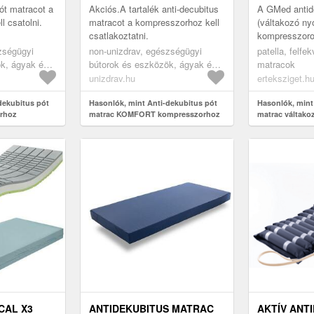
200X90CM,
ót matracot a
Akciós.A tartalék anti-decubitus
A GMed antid
l csatolni.
matracot a kompresszorhoz kell
(váltakozó n
csatlakoztatni.
kompresszoro
megoldást ny
zségügyi
non-unizdrav, egészségügyi
patella, felfek
akik tartósan
k, ágyak és
bútorok és eszközök, ágyak és
matracok
kényszerülnek,
 egészségügyi
ápolási eszközök, egészségügyi
unizdrav.hu
erteksziget.h
bitus
matracok, antidecubitus
dekubitus pót
matracok
Hasonlók, mint Anti-dekubitus pót
Hasonlók, mint
orhoz
matrac KOMFORT kompresszorhoz
matrac váltak
kompresszorra
CAL X3
ANTIDEKUBITUS MATRAC
AKTÍV ANT