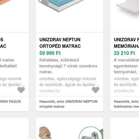
US
UNIZDRAV NEPTUN
UNIZDRAV
RAC
ORTOPÉD MATRAC
MEMÓRIAH
59 990
Ft
33 210
Ft
d matrac
Kétoldalas, különböző
A memóriahab
dedhabból
keménységű 7 zónás szendvics
egyenletesen 
.
matrac.
testnyomást, 
támogatást n
ügyi bútorok
unizdrav, egészségügyi bútorok
unizdrav, egé
és kényelmes
 és ápolási
és eszközök, ágyak és ápolási
és eszközök, 
gügyi
eszközök, egészségügyi
eszközök, eg
unizdrav.hu
unizdrav.hu
zati matracok
matracok, gyógyászati matracok
matracok, gy
ZDRAV FAGUS
Hasonlók, mint UNIZDRAV NEPTUN
Hasonlók, min
ortopéd matrac
fedőmatrac me