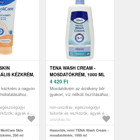
SKIN
TENA WASH CREAM -
ÁLIS KÉZKRÉM,
MOSDATÓKRÉM, 1000 ML
4 420
Ft
n kézkrém a nagyon
Mosdatókrém az érzékeny bőr
hidratálásához.
gyakori, víz nélküli tisztításához.
 egészségügyi
non-unizdrav, egészségügyi
szközök, ágyak és
bútorok és eszközök, ágyak és
özök, egészségügyi
ápolási eszközök, egészségügyi
unizdrav.hu
ekvés elleni
matracok, felfekvés elleni
 MoliCare Skin
védelem
Hasonlók, mint TENA Wash Cream -
ézkrém, 200 ml
mosdatókrém, 1000 ml