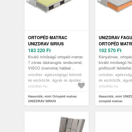
ORTOPÉD MATRAC
UNIZDRAV FAG
UNIZDRAV SIRIUS
ORTOPÉD MAT
183 220
Ft
102 570
Ft
Kiváló minőségű ortopéd matrac
Kényelmes, ortopé
7 zónás táskarugós rendszerrel,
kiváló minőségű hi
VISCO (memória) habbal
profilozott felülettel
kombinálva.
unizdrav, egészségügyi bútorok
unizdrav, egészség
és eszközök, ágyak és ápolási
és eszközök, ágyak
eszközök, egészségügyi
eszközök, egészsé
unizdrav.hu
unizdrav.hu
matracok, gyógyászati matracok
matracok, gyógyás
Hasonlók, mint Ortopéd matrac
Hasonlók, mint UNI
UNIZDRAV SIRIUS
ortopéd matrac