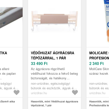
ATKA
VÉDŐHUZAT ÁGYRÁCSRA
MOLICARE 
TÉPŐZÁRRAL, 1 PÁR
PROFESION
33 490
Ft
200 ML
2 340
Ft
 elleni
Az ágyrácsra rögzíthető
MoliCare Ski
k és paplan
védőhuzat fokozza a fekvő beteg
száraz kezek 
biztonságát, és hatékony
 atkák és
védelmet nyújt a lehetséges
zségügyi
non-unizdrav, egészségügyi
non-unizdrav,
sát a
sérülésekkel szemben.
k, ágyak és
bútorok és eszközök, ágyak és
bútorok és e
neműk...
 egészségügyi
ápolási eszközök, egészségügyi
ápolási eszk
unizdrav.hu
unizdrav.hu
k és lepedők
matracok, ágyneműk és lepedők
matracok, felf
ecSom® atka
Hasonlók, mint Védőhuzat ágyrácsra
védelem
Hasonlók, mint
tépőzárral, 1 pár
Profesionális k