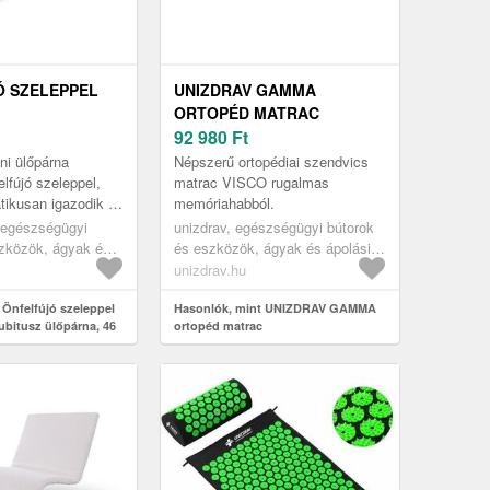
 SZELEPPEL
UNIZDRAV GAMMA
ORTOPÉD MATRAC
ITUSZ
92 980
Ft
 46 CM
ni ülőpárna
Népszerű ortopédiai szendvics
elfújó szeleppel,
matrac VISCO rugalmas
tikusan igazodik az
memóriahabból.
léshez.
 egészségügyi
unizdrav, egészségügyi bútorok
szközök, ágyak és
és eszközök, ágyak és ápolási
özök, egészségügyi
eszközök, egészségügyi
unizdrav.hu
idecubitus
matracok, gyógyászati matracok
párnák
 Önfelfújó szeleppel
Hasonlók, mint UNIZDRAV GAMMA
kubitusz ülőpárna, 46
ortopéd matrac