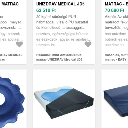
S MATRAC
UNIZDRAV MEDICAL JD5
MATRAC - 
63 510
Ft
70 690
Ft
ac
30 kg/m³ sűrűségű PUR
Akciós.Az akt
abból, melyet
habmaggal, vízálló PU huzattal
matracot fek
neveznek. A
és kiemelkedő tartóssággal
tervezték, h
ab egy egyedi
készült matrac.
felfekvést. A
ügyi bútorok
unizdrav, egészségügyi bútorok
non-unizdrav,
b, mely a
és állítható á
 és ápolási
és eszközök, ágyak és ápolási
bútorok és e
gügyi
eszközök, egészségügyi
ápolási eszk
unizdrav.hu
unizdrav.hu
bitus
matracok, antidecubitus
matracok, ant
ZDRAV MEDICAL
matracok
Hasonlók, mint Antidekubitus
matracok
Hasonlók, mint
trac
matrac UNIZDRAV Medical JD5
matrac - EASY