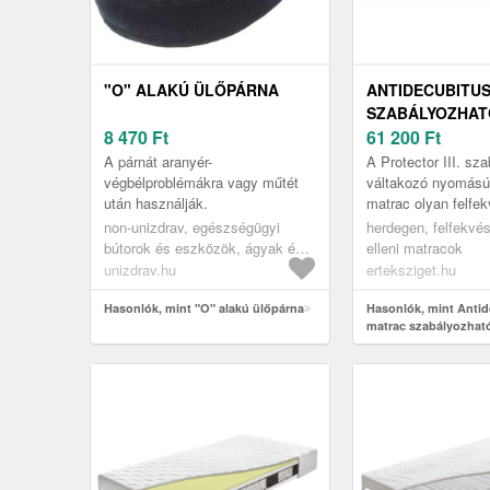
"O" ALAKÚ ÜLŐPÁRNA
ANTIDECUBITU
SZABÁLYOZHAT
8 470
Ft
VÁLTAKOZÓ NY
61 200
Ft
190X85CM, PROT
A párnát aranyér-
A Protector III. sz
végbélproblémákra vagy műtét
váltakozó nyomású 
után használják.
matrac olyan felfek
gyógyászati segéd
non-unizdrav, egészségügyi
herdegen, felfekvés
megkönnyíti azok él
bútorok és eszközök, ágyak és
elleni matracok
ápolási eszközök, egészségügyi
unizdrav.hu
erteksziget.hu
matracok, antidecubitus
ülőpárnák és párnák
Hasonlók, mint "O" alakú ülőpárna
Hasonlók, mint Antid
matrac szabályozható
nyomású, 190x85cm, P