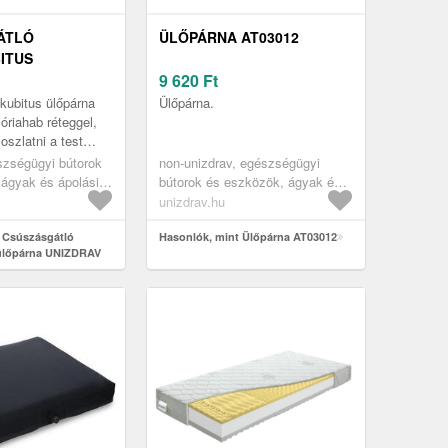
ÁTLÓ
ÜLŐPÁRNA AT03012
ITUS
UNIZDRAV
9 620
Ft
kubitus ülőpárna
Ülőpárna.
riahab réteggel,
oszlatni a test
tani a vérkeringést.
szségügyi bútorok
non-unizdrav, egészségügyi
ma stabilizálj...
ágyak és ápolási
bútorok és eszközök, ágyak és
észségügyi
ápolási eszközök, egészségügyi
unizdrav.hu
idecubitus
matracok, antidecubitus
párnák
 Csúszásgátló
ülőpárnák és párnák
Hasonlók, mint Ülőpárna AT03012
 ülőpárna UNIZDRAV