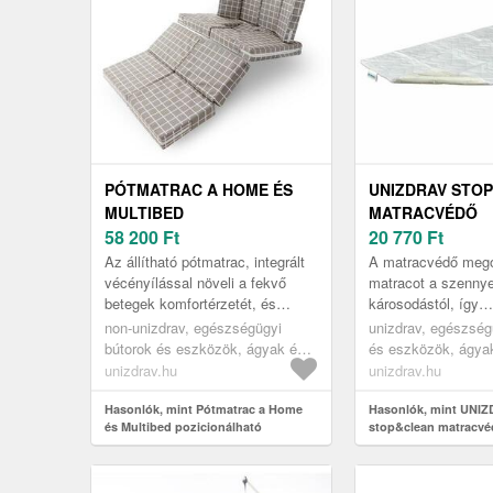
PÓTMATRAC A HOME ÉS
UNIZDRAV STO
MULTIBED
MATRACVÉDŐ
POZICIONÁLHATÓ
58 200
Ft
20 770
Ft
ÁGYAKHOZ
Az állítható pótmatrac, integrált
A matracvédő megó
vécényílással növeli a fekvő
matracot a szennye
betegek komfortérzetét, és
károsodástól, így
megkönnyíti a gondozók
meghosszabbítja él
non-unizdrav, egészségügyi
unizdrav, egészség
számára a beteg, az ágy és
bútorok és eszközök, ágyak és
és eszközök, ágyak
környez...
ápolási eszközök, egészségügyi
eszközök, egészsé
unizdrav.hu
unizdrav.hu
matracok, gyógyászati matracok
matracok, ágynemű
Hasonlók, mint Pótmatrac a Home
Hasonlók, mint UNI
és Multibed pozicionálható
stop&clean matracv
ágyakhoz