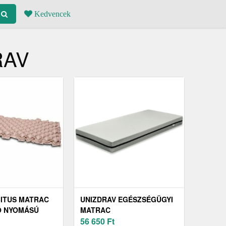
Kedvencek
RAV
ITUS MATRAC
UNIZDRAV EGÉSZSÉGÜGYI
Ó NYOMÁSÚ
MATRAC
ZORRAL,
56 650
Ft