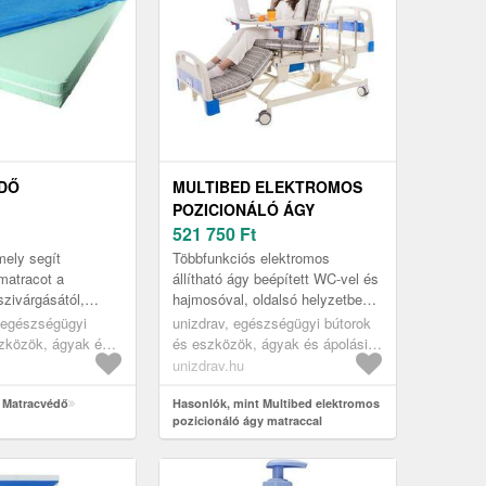
DŐ
MULTIBED ELEKTROMOS
POZICIONÁLÓ ÁGY
MATRACCAL
521 750
Ft
ely segít
Többfunkciós elektromos
matracot a
állítható ágy beépített WC-vel és
zivárgásától,
hajmosóval, oldalsó helyzetbe
llel.
pozicionáló funkcióval
 egészségügyi
unizdrav, egészségügyi bútorok
kiegészítve. Ideális ápolási
szközök, ágyak és
és eszközök, ágyak és ápolási
központ...
özök, egészségügyi
eszközök, betegágyak és
unizdrav.hu
yneműk és lepedők
asztalok, ágyak
 Matracvédő
Hasonlók, mint Multibed elektromos
pozicionáló ágy matraccal