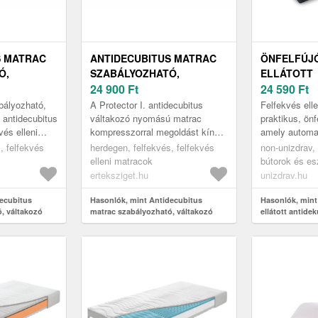
S MATRAC
ANTIDECUBITUS MATRAC
ÖNFELFÚJÓ
Ó,
SZABÁLYOZHATÓ,
ELLÁTOTT
OMÁSÚ,
VÁLTAKOZÓ NYOMÁSÚ,
24 900
Ft
ANTIDEKUB
24 590
Ft
ECTOR II.
200X88CM, PROTECTOR I.
ÜLŐPÁRNA,
abályozható,
A Protector I. antidecubitus
Felfekvés elle
antidecubitus
váltakozó nyomású matrac
praktikus, önf
vés elleni
kompresszorral megoldást kínál
amely automa
eszköz, amely
azoknak, akik hosszú ideig
aktuális terhe
, felfekvés
herdegen, felfekvés, felfekvés
non-unizdrav,
eté...
kénytelenek ágyban feküdni,
elleni matracok
bútorok és e
megelőz...
ápolási eszk
erteksziget.hu
unizdrav.hu
matracok, ant
ecubitus
Hasonlók, mint Antidecubitus
ülőpárnák és 
Hasonlók, mint
, váltakozó
matrac szabályozható, váltakozó
ellátott antide
rotector II.
nyomású, 200x88cm, Protector I.
cm