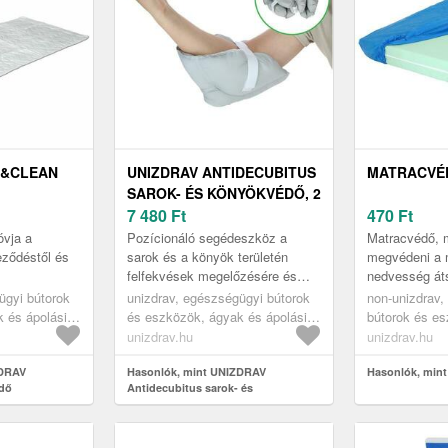
P&CLEAN
UNIZDRAV ANTIDECUBITUS
MATRACVÉ
SAROK- ÉS KÖNYÖKVÉDŐ, 2
DB
7 480
Ft
470
Ft
vja a
Pozícionáló segédeszköz a
Matracvédő, m
ződéstől és
sarok és a könyök területén
megvédeni a 
felfekvések megelőzésére és
nedvesség áts
ettartamát.
kezelésére.
gumírozott szé
ügyi bútorok
unizdrav, egészségügyi bútorok
non-unizdrav,
 és ápolási
és eszközök, ágyak és ápolási
bútorok és e
gügyi
eszközök, pozicionáló
ápolási eszk
unizdrav.hu
unizdrav.hu
k és lepedők
segédeszközök
matracok, ág
ZDRAV
Hasonlók, mint UNIZDRAV
Hasonlók, mint
édő
Antidecubitus sarok- és
könyökvédő, 2 db