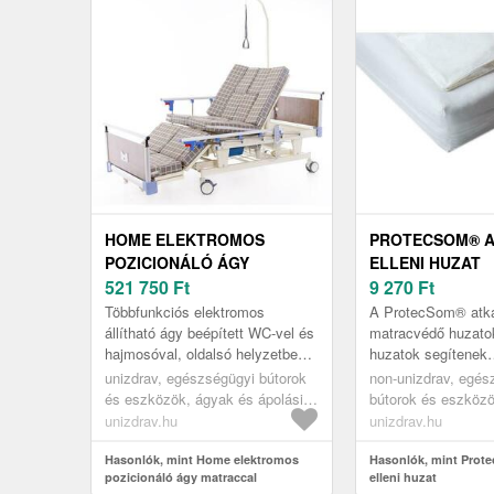
HOME ELEKTROMOS
PROTECSOM® 
POZICIONÁLÓ ÁGY
ELLENI HUZAT
MATRACCAL
521 750
Ft
9 270
Ft
Többfunkciós elektromos
A ProtecSom® atka
állítható ágy beépített WC-vel és
matracvédő huzato
hajmosóval, oldalsó helyzetbe
huzatok segítenek
pozicionáló funkcióval
megakadályozni az
unizdrav, egészségügyi bútorok
non-unizdrav, egés
kiegészítve. Ideális ápolási
allergének behatolá
és eszközök, ágyak és ápolási
bútorok és eszközö
központ...
matracokról és ágy
eszközök, betegágyak és
ápolási eszközök,
unizdrav.hu
unizdrav.hu
asztalok, ágyak
matracok, ágynemű
Hasonlók, mint Home elektromos
Hasonlók, mint Prot
pozicionáló ágy matraccal
elleni huzat