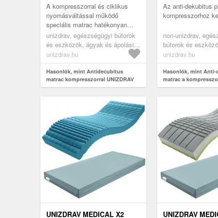
A kompresszorral és ciklikus
Az anti-dekubitus p
nyomásváltással működő
kompresszorhoz kel
speciális matrac hatékonyan
csökkenti a test terhelt pontjaira
unizdrav, egészségügyi bútorok
non-unizdrav, egés
nehezedő nyomást, és
és eszközök, ágyak és ápolási
bútorok és eszközö
kényelmes a...
eszközök, egészségügyi
ápolási eszközök,
unizdrav.hu
unizdrav.hu
matracok, antidecubitus
matracok, antidecu
matracok
Hasonlók, mint Antidecubitus
matracok
Hasonlók, mint Anti-
matrac kompresszorral UNIZDRAV
matrac a kompressz
UNIZDRAV MEDICAL X2
UNIZDRAV MEDI