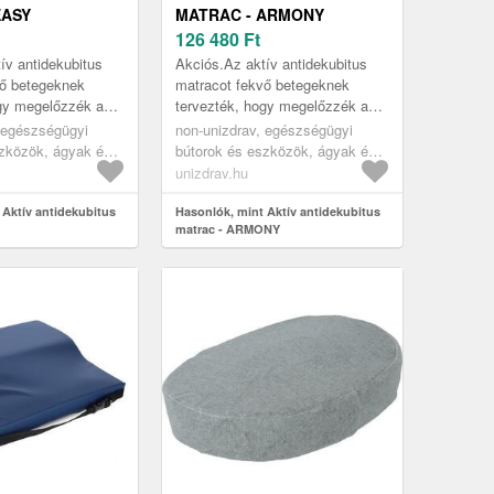
EASY
MATRAC - ARMONY
126 480
Ft
ív antidekubitus
Akciós.Az aktív antidekubitus
vő betegeknek
matracot fekvő betegeknek
ogy megelőzzék a
tervezték, hogy megelőzzék a
lkalmas klasszikus
felfekvést. Alkalmas klasszikus
 egészségügyi
non-unizdrav, egészségügyi
gyakhoz is.
és állítható ágyakhoz is.
szközök, ágyak és
bútorok és eszközök, ágyak és
özök, egészségügyi
ápolási eszközök, egészségügyi
unizdrav.hu
idecubitus
matracok, antidecubitus
 Aktív antidekubitus
matracok
Hasonlók, mint Aktív antidekubitus
matrac - ARMONY