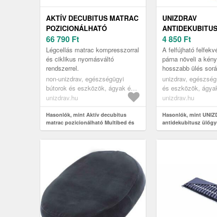
AKTÍV DECUBITUS MATRAC
UNIZDRAV
POZICIONÁLHATÓ
ANTIDEKUBITU
MULTIBED ÉS HOME
66 790
Ft
ÜLŐGYŰRŰ
4 850
Ft
ÁGYAKHOZ
Légcellás matrac kompresszorral
A felfújható felfekv
és ciklikus nyomásváltó
párna növeli a kén
rendszerrel.
hosszabb ülés sorá
hatékony megelőzés
non-unizdrav, egészségügyi
unizdrav, egészség
felfekvések kialaku
bútorok és eszközök, ágyak és
és eszközök, ágyak
szemben.
ápolási eszközök, egészségügyi
eszközök, egészsé
unizdrav.hu
unizdrav.hu
matracok, antidecubitus
matracok, antidecu
matracok
Hasonlók, mint Aktív decubitus
ülőpárnák és párná
Hasonlók, mint UNI
matrac pozicionálható Multibed és
antidekubitusz ülőg
Home ágyakhoz