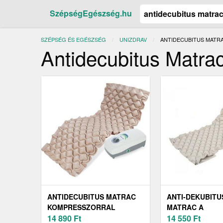
SzépségEgészség.hu
SZÉPSÉG ÉS EGÉSZSÉG
UNIZDRAV
JELENLEGI:
ANTIDECUBITUS MATR
Antidecubitus Matr
ANTIDECUBITUS MATRAC
ANTI-DEKUBITU
KOMPRESSZORRAL
MATRAC A
UNIZDRAV
14 890
Ft
KOMPRESSZOR
14 550
Ft