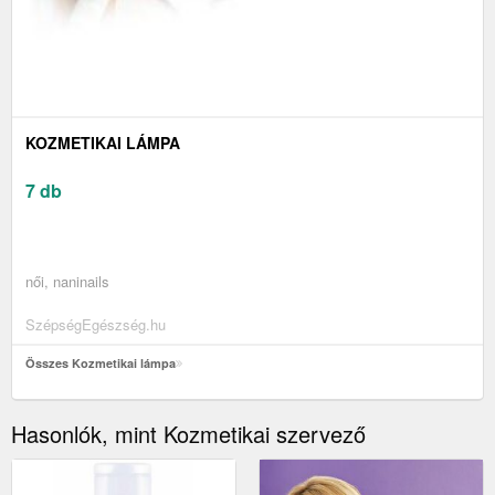
KOZMETIKAI LÁMPA
7 db
női, naninails
SzépségEgészség.hu
Összes Kozmetikai lámpa
Hasonlók, mint Kozmetikai szervező