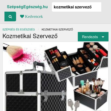
SzépségEgészség.hu
Kedvencek
SZÉPSÉG ÉS EGÉSZSÉG
JELENLEGI:
KOZMETIKAI SZERVEZŐ
Kozmetikai Szervező
Rendezés