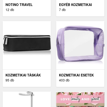
NOTINO TRAVEL
EGYÉB KOZMETIKAI
KOZMETIKAI TÁSKA
12 db
KIEGÉSZÍTŐ
7 db
KOZMETIKAI TÁSKÁK
KOZMETIKAI ESETEK
95 db
403 db