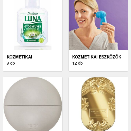
KOZMETIKAI
KOZMETIKAI ESZKÖZÖK
ILLÓOLAJOK
9 db
12 db