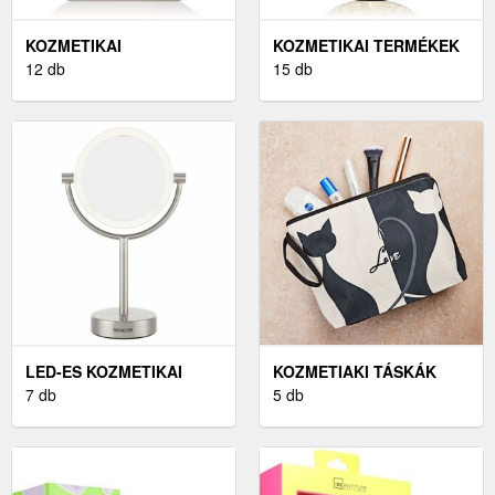
KOZMETIKAI
KOZMETIKAI TERMÉKEK
KIEGÉSZÍTŐK
12 db
15 db
LED-ES KOZMETIKAI
KOZMETIAKI TÁSKÁK
TÜKÖR
7 db
5 db