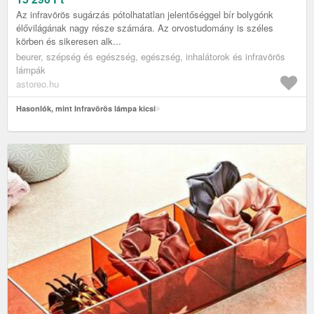
Az infravörös sugárzás pótolhatatlan jelentőséggel bír bolygónk
élővilágának nagy része számára. Az orvostudomány is széles
körben és sikeresen alk...
beurer, szépség és egészség, egészség, inhalátorok és infravörös
lámpák
astoreo.hu
Hasonlók, mint Infravörös lámpa kicsi