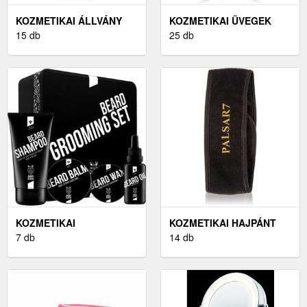
KOZMETIKAI ÁLLVÁNY
KOZMETIKAI ÜVEGEK
15 db
25 db
KOZMETIKAI
KOZMETIKAI HAJPÁNT
AJÁNDÉKDOBOZOK
7 db
14 db