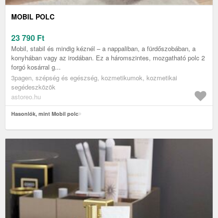
MOBIL POLC
23 790
Ft
Mobil, stabil és mindig kéznél – a nappaliban, a fürdőszobában, a
konyhában vagy az irodában. Ez a háromszintes, mozgatható polc 2
forgó kosárral g...
3pagen, szépség és egészség, kozmetikumok, kozmetikai
segédeszközök
astoreo.hu
Hasonlók, mint Mobil polc