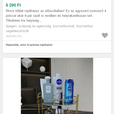
6 290
Ft
Nincs többé cipőkáosz az előszobában! Ez az egyszerű szervező 4
polccal akár 8 pár cipőt is rendben és helytakarékosan tart.
Tökéletes kis helyiség...
3pagen, szépség és egészség, kozmetikumok, kozmetikai
segédeszközök
astoreo.hu
Hasonlók, mint 4-szintes cipőtartó