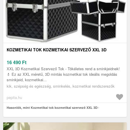
KOZMETIKAI TOK KOZMETIKAI SZERVEZŐ XXL 3D
16 490
Ft
XXL 3D Kozmetikai Szervező Tok - Tökéletes rend a sminkjeidnek!
💄 Ez az XXL méretű, 3D mintás kozmetikai tok ideális megoldás
sminkjeid, kozmetikai...
kik, szépség és egészség, sminkelés, kozmetikai rendszerezők
pepita.hu
Hasonlók, mint Kozmetikai tok kozmetikai szervező XXL 3D