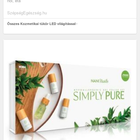
női, eta
SzépségEgészség.hu
Összes Kozmetikai tükör LED világítással