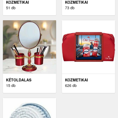
KOZMETIKAI
KOZMETIKAI
BOROTVÁLKOZÁSI
51 db
BOROTVÁLKOZÁS UTÁNI
73 db
KÉSZÍTMÉNYEK
KÉTOLDALAS
KOZMETIKAI
KOZMETIKAI TÜKÖR
15 db
KÉSZÍTMÉNYEK
626 db