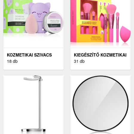
KOZMETIKAI SZIVACS
KIEGÉSZÍTŐ KOZMETIKAI
SZETT
18 db
TERMÉKEK
31 db