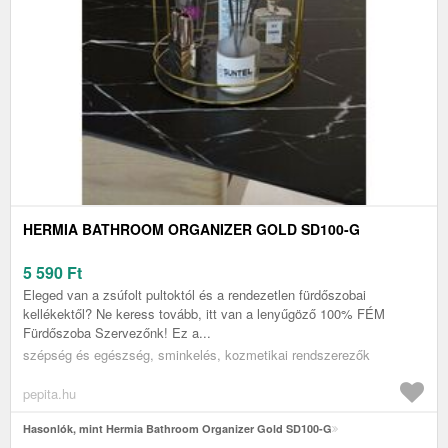
HERMIA BATHROOM ORGANIZER GOLD SD100-G
5 590
Ft
Eleged van a zsúfolt pultoktól és a rendezetlen fürdőszobai
kellékektől? Ne keress tovább, itt van a lenyűgöző 100% FÉM
Fürdőszoba Szervezőnk! Ez a...
szépség és egészség, sminkelés, kozmetikai rendszerezők
pepita.hu
Hasonlók, mint Hermia Bathroom Organizer Gold SD100-G