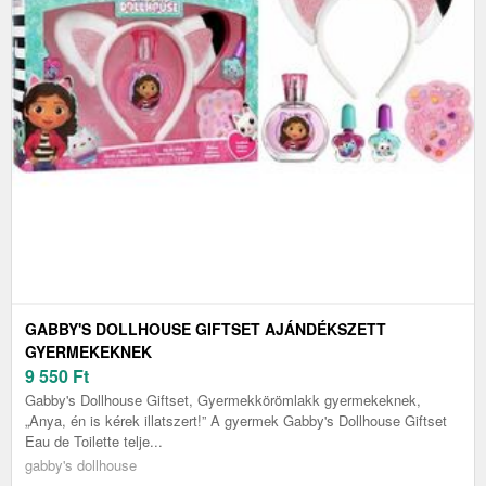
GABBY'S DOLLHOUSE GIFTSET AJÁNDÉKSZETT
GYERMEKEKNEK
9 550
Ft
Gabby's Dollhouse Giftset, Gyermekkörömlakk gyermekeknek,
„Anya, én is kérek illatszert!” A gyermek Gabby's Dollhouse Giftset
Eau de Toilette telje...
gabby's dollhouse