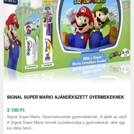
SIGNAL SUPER MARIO AJÁNDÉKSZETT GYERMEKEKNEK
3 190
Ft
Signal Super Mario, Gyermekszettek gyermekeknek, A játék az első!
A Signal Super Mario termék szórakoztatja a gyermekeket, akik egy
kis időre felnő...