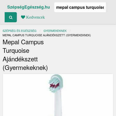
SzépségEgészség.hu
Kedvencek
SZÉPSÉG ÉS EGÉSZSÉG
GYERMEKEKNEK
JELENLEGI:
MEPAL CAMPUS TURQUOISE AJÁNDÉKSZETT (GYERMEKEKNEK)
Mepal Campus
Turquoise
Ajándékszett
(gyermekeknek)