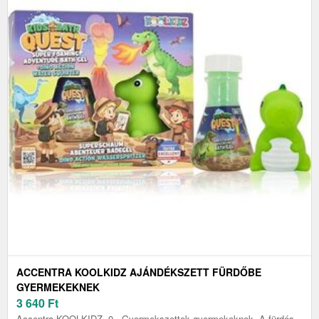
ACCENTRA KOOLKIDZ AJÁNDÉKSZETT FÜRDŐBE
GYERMEKEKNEK
3 640
Ft
Accentra KOOLKIDZ, 0 , Gyermekszettek gyermekeknek, A fürdés