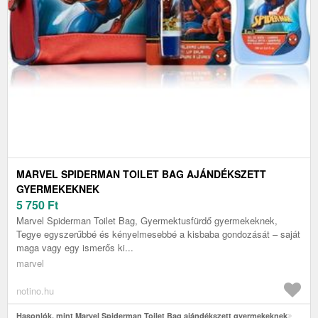
MARVEL SPIDERMAN TOILET BAG AJÁNDÉKSZETT
GYERMEKEKNEK
5 750
Ft
Marvel Spiderman Toilet Bag, Gyermektusfürdő gyermekeknek,
Tegye egyszerűbbé és kényelmesebbé a kisbaba gondozását – saját
maga vagy egy ismerős ki...
marvel
notino.hu
Hasonlók, mint Marvel Spiderman Toilet Bag ajándékszett gyermekeknek