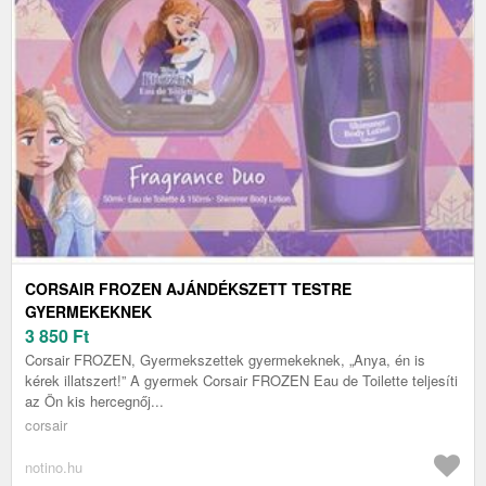
CORSAIR FROZEN AJÁNDÉKSZETT TESTRE
GYERMEKEKNEK
3 850
Ft
Corsair FROZEN, Gyermekszettek gyermekeknek, „Anya, én is
kérek illatszert!” A gyermek Corsair FROZEN Eau de Toilette teljesíti
az Ön kis hercegnőj...
corsair
notino.hu