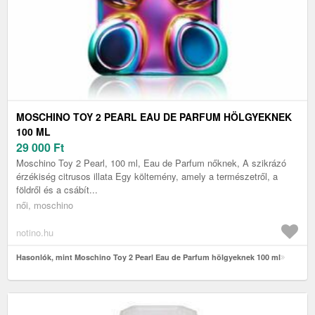
MOSCHINO TOY 2 PEARL EAU DE PARFUM HÖLGYEKNEK
100 ML
29 000
Ft
Moschino Toy 2 Pearl, 100 ml, Eau de Parfum nőknek, A szikrázó
érzékiség citrusos illata Egy költemény, amely a természetről, a
földről és a csábít...
női, moschino
notino.hu
Hasonlók, mint Moschino Toy 2 Pearl Eau de Parfum hölgyeknek 100 ml