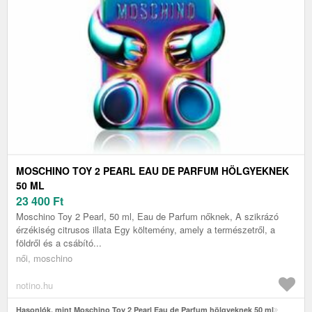
MOSCHINO TOY 2 PEARL EAU DE PARFUM HÖLGYEKNEK
50 ML
23 400
Ft
Moschino Toy 2 Pearl, 50 ml, Eau de Parfum nőknek, A szikrázó
érzékiség citrusos illata Egy költemény, amely a természetről, a
földről és a csábító...
női, moschino
notino.hu
Hasonlók, mint Moschino Toy 2 Pearl Eau de Parfum hölgyeknek 50 ml