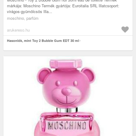
márkája: Moschino Termék gyártója: Euroitalia SRL Illatcsoport:
virágos-gyümölcsös Illa...
moschino, parfüm
arukereso.hu
Hasonlók, mint Toy 2 Bubble Gum EDT 30 ml