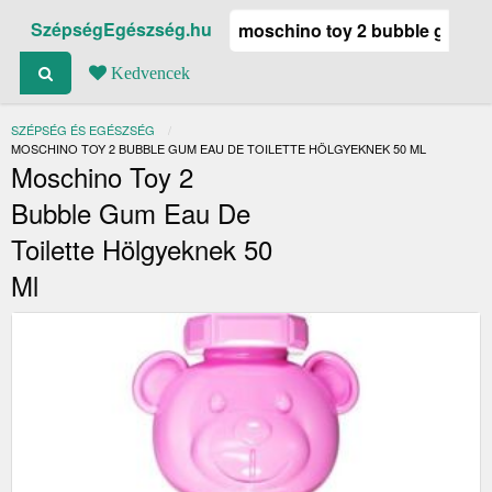
SzépségEgészség.hu
Kedvencek
SZÉPSÉG ÉS EGÉSZSÉG
JELENLEGI:
MOSCHINO TOY 2 BUBBLE GUM EAU DE TOILETTE HÖLGYEKNEK 50 ML
Moschino Toy 2
Bubble Gum Eau De
Toilette Hölgyeknek 50
Ml