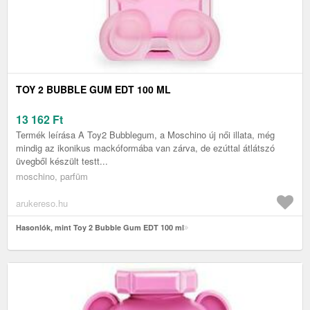
TOY 2 BUBBLE GUM EDT 100 ML
13 162
Ft
Termék leírása A Toy2 Bubblegum, a Moschino új női illata, még
mindig az ikonikus mackóformába van zárva, de ezúttal átlátszó
üvegből készült testt...
moschino, parfüm
arukereso.hu
Hasonlók, mint Toy 2 Bubble Gum EDT 100 ml