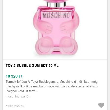
TOY 2 BUBBLE GUM EDT 50 ML
10 320
Ft
Termék leírása A Toy2 Bubblegum, a Moschino új női illata, még
mindig az ikonikus mackóformába van zárva, de ezúttal átlátszó
üvegből készült testt...
moschino, parfüm
arukereso.hu