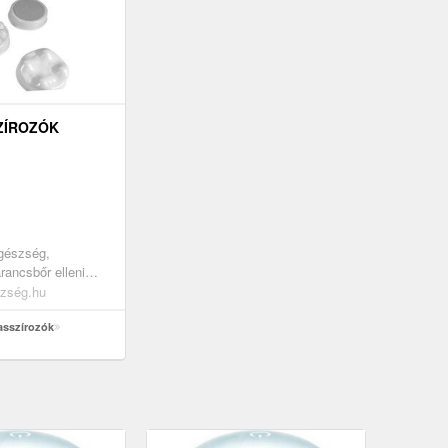
ZÍROZÓK
gészség,
ancsbőr elleni
zség.hu
asszírozók