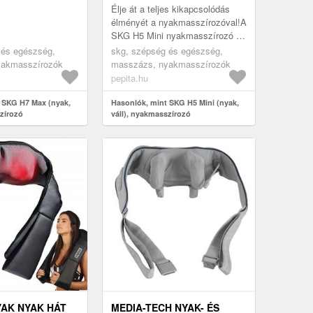
Élje át a teljes kikapcsolódás
élményét a nyakmasszírozóval!A
SKG H5 Mini nyakmasszírozó a
modern technológia és a luxus
 és egészség,
skg, szépség és egészség,
kombinációjával kínál mego...
yakmasszírozók
masszázs, nyakmasszírozók
pepita.hu
 SKG H7 Max (nyak,
Hasonlók, mint SKG H5 Mini (nyak,
szírozó
váll), nyakmasszírozó
YAK NYAK HÁT
MEDIA-TECH NYAK- ÉS