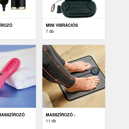
ÍROZÓ
MINI VIBRÁCIÓS
MASSZÍROZÓ
7 db
MASSZÍROZÓ
MASSZÍROZÓ -
MASSZÁZSPÁRNA
11 db