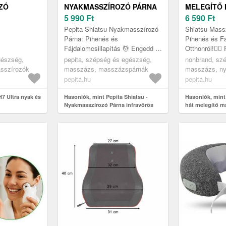
ZÓ
NYAKMASSZÍROZÓ PÁRNA
MELEGÍTŐ
INFRAVÖRÖS FŰTÉS
5 990
Ft
NYAKÖRV
6 590
Ft
FUNKCIÓVAL...
Pepita Shiatsu Nyakmasszírozó
Shiatsu Mass
Párna: Pihenés és
Pihenés és Fá
Fájdalomcsillapítás 💆 Engedd el
Otthonról!💆‍♀️
a feszültséget és élvezd a mély
izmokat és a 
gészség,
pepita, szépség és egészség,
nonbrand, sz
relaxációt a Pepita Shiatsu
Shiatsu massz
sszírozók
masszázs, masszázspárnák
masszázs, n
nyakmas...
pepita.hu
pepita.hu
7 Ultra nyak és
Hasonlók, mint Pepita Shiatsu -
Hasonlók, mint
Nyakmasszírozó Párna infravörös
hát melegítő m
fűtés funkcióval...