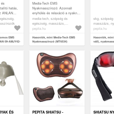
 és
Media-Tech EMS
alító hatás,
Nyakmasszírozó: Azonnali
Az ANLAN
enyhülés és relaxáció a nyaknak!
asszírozó
✨ Fedezze fel a Media-Tech
 egészség,
media-tech, szépség és
skg, szépség
 készülék,
EMS Nyakmasszírozó nyújtotta
sszírozók
egészség, masszázs,
masszázs, n
megkönnyebbülést! ...
nyakmasszírozók
pepita.hu
pepita.hu
tromos EMS
Hasonlók, mint Media-Tech EMS
Hasonlók, mint
AN 09-AMJY42-
Nyakmasszírozó (MT6534)
váll), nyakmas
NYAK ÉS
PEPITA SHIATSU -
SHIATSU N