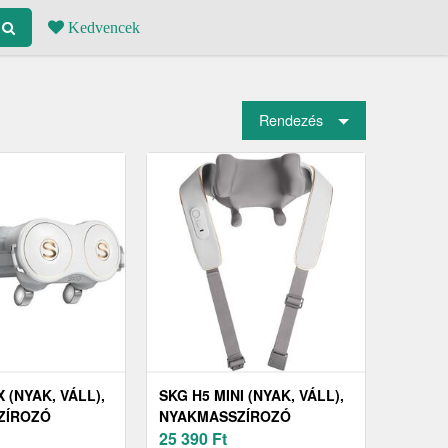
Kedvencek
Rendezés
 (NYAK, VÁLL),
SKG H5 MINI (NYAK, VÁLL),
ZÍROZÓ
NYAKMASSZÍROZÓ
25 390
Ft