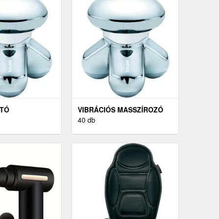
TÓ
VIBRÁCIÓS MASSZÍROZÓ
ZÓ
40 db