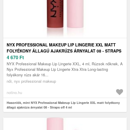
NYX PROFESSIONAL MAKEUP LIP LINGERIE XXL MATT
FOLYÉKONY ÁLLAGÚ AJAKRÚZS ÁRNYALAT 08 - STRAPS
OFF 4 ML
4 670
Ft
NYX Professional Makeup Lip Lingerie XXL, 4 ml, Rúzsok nőknek, A
Nyx Professional Makeup Lip Lingerie Xtra Xtra Long-lasting
folyékony rúzs akár 16...
női, nyx professional makeup
notino.hu
Hasonlók, mint NYX Professional Makeup Lip Lingerie XXL matt folyékony
állagú ajakrúzs árnyalat 08 - Straps off 4 ml