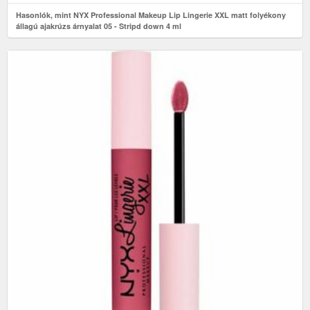
Hasonlók, mint NYX Professional Makeup Lip Lingerie XXL matt folyékony
állagú ajakrúzs árnyalat 05 - Stripd down 4 ml