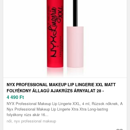
NYX PROFESSIONAL MAKEUP LIP LINGERIE XXL MATT
FOLYÉKONY ÁLLAGÚ AJAKRÚZS ÁRNYALAT 28 -
UNTAMABLE 4 ML
4 490
Ft
NYX Professional Makeup Lip Lingerie XXL, 4 ml, Rúzsok nőknek, A
Nyx Professional Makeup Lip Lingerie Xtra Xtra Long-lasting
folyékony rúzs akár 16...
női, nyx professional makeup