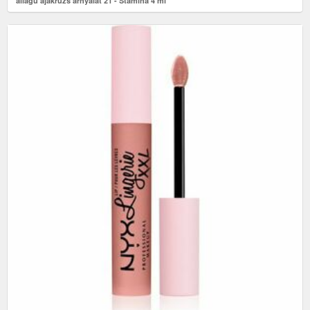
állagú ajakrúzs árnyalat 21 - Stamina 4 ml