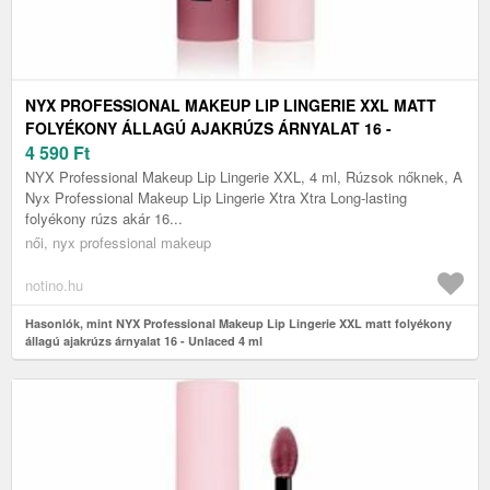
NYX PROFESSIONAL MAKEUP LIP LINGERIE XXL MATT
FOLYÉKONY ÁLLAGÚ AJAKRÚZS ÁRNYALAT 16 -
UNLACED 4 ML
4 590
Ft
NYX Professional Makeup Lip Lingerie XXL, 4 ml, Rúzsok nőknek, A
Nyx Professional Makeup Lip Lingerie Xtra Xtra Long-lasting
folyékony rúzs akár 16...
női, nyx professional makeup
notino.hu
Hasonlók, mint NYX Professional Makeup Lip Lingerie XXL matt folyékony
állagú ajakrúzs árnyalat 16 - Unlaced 4 ml