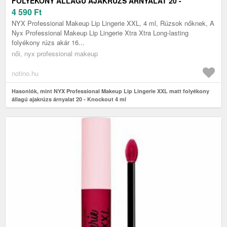
FOLYÉKONY ÁLLAGÚ AJAKRÚZS ÁRNYALAT 20 -
KNOCKOUT 4 ML
4 590
Ft
NYX Professional Makeup Lip Lingerie XXL, 4 ml, Rúzsok nőknek, A
Nyx Professional Makeup Lip Lingerie Xtra Xtra Long-lasting
folyékony rúzs akár 16...
női, nyx professional makeup
notino.hu
Hasonlók, mint NYX Professional Makeup Lip Lingerie XXL matt folyékony
állagú ajakrúzs árnyalat 20 - Knockout 4 ml