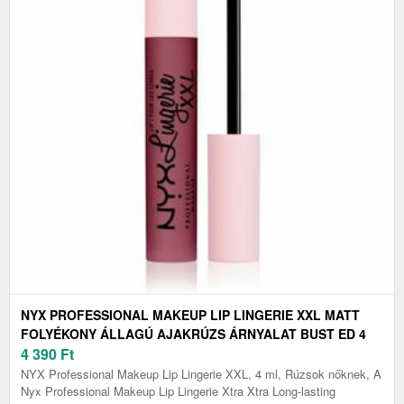
NYX PROFESSIONAL MAKEUP LIP LINGERIE XXL MATT
FOLYÉKONY ÁLLAGÚ AJAKRÚZS ÁRNYALAT BUST ED 4
ML
4 390
Ft
NYX Professional Makeup Lip Lingerie XXL, 4 ml, Rúzsok nőknek, A
Nyx Professional Makeup Lip Lingerie Xtra Xtra Long-lasting