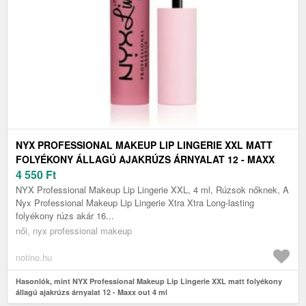
NYX PROFESSIONAL MAKEUP LIP LINGERIE XXL MATT
FOLYÉKONY ÁLLAGÚ AJAKRÚZS ÁRNYALAT 12 - MAXX
OUT 4 ML
4 550
Ft
NYX Professional Makeup Lip Lingerie XXL, 4 ml, Rúzsok nőknek, A
Nyx Professional Makeup Lip Lingerie Xtra Xtra Long-lasting
folyékony rúzs akár 16...
női, nyx professional makeup
notino.hu
Hasonlók, mint NYX Professional Makeup Lip Lingerie XXL matt folyékony
állagú ajakrúzs árnyalat 12 - Maxx out 4 ml