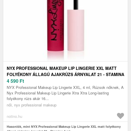
NYX PROFESSIONAL MAKEUP LIP LINGERIE XXL MATT
FOLYÉKONY ÁLLAGÚ AJAKRÚZS ÁRNYALAT 21 - STAMINA
4 ML
4 590
Ft
NYX Professional Makeup Lip Lingerie XXL, 4 ml, Rúzsok nőknek, A
Nyx Professional Makeup Lip Lingerie Xtra Xtra Long-lasting
folyékony rúzs akár 16...
női, nyx professional makeup
notino.hu
Hasonlók, mint NYX Professional Makeup Lip Lingerie XXL matt folyékony