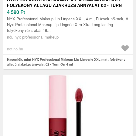
FOLYÉKONY ÁLLAGÚ AJAKRÚZS ÁRNYALAT 02 - TURN
ON 4 ML
4 590
Ft
NYX Professional Makeup Lip Lingerie XXL, 4 ml, Rúzsok nőknek, A
Nyx Professional Makeup Lip Lingerie Xtra Xtra Long-lasting
folyékony rúzs akár 16...
női, nyx professional makeup
notino.hu
Hasonlók, mint NYX Professional Makeup Lip Lingerie XXL matt folyékony
állagú ajakrúzs árnyalat 02 - Turn On 4 ml