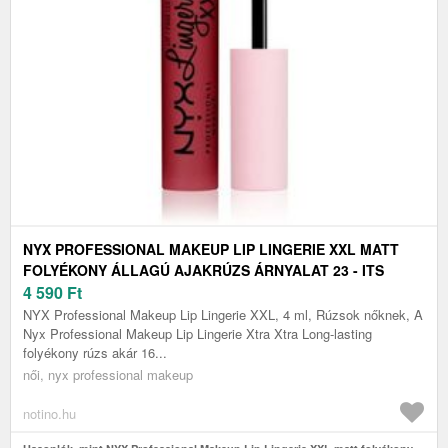
NYX PROFESSIONAL MAKEUP LIP LINGERIE XXL MATT
FOLYÉKONY ÁLLAGÚ AJAKRÚZS ÁRNYALAT 23 - ITS
HOTTER 4 ML
4 590
Ft
NYX Professional Makeup Lip Lingerie XXL, 4 ml, Rúzsok nőknek, A
Nyx Professional Makeup Lip Lingerie Xtra Xtra Long-lasting
folyékony rúzs akár 16...
női, nyx professional makeup
notino.hu