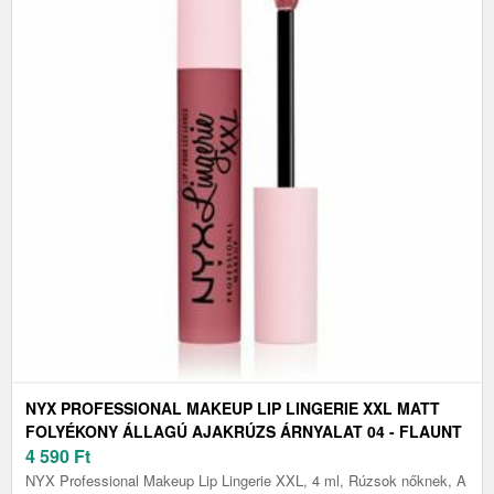
NYX PROFESSIONAL MAKEUP LIP LINGERIE XXL MATT
FOLYÉKONY ÁLLAGÚ AJAKRÚZS ÁRNYALAT 04 - FLAUNT
IT 4 ML
4 590
Ft
NYX Professional Makeup Lip Lingerie XXL, 4 ml, Rúzsok nőknek, A