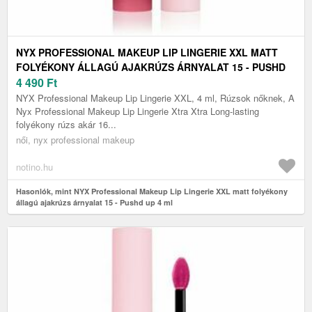
NYX PROFESSIONAL MAKEUP LIP LINGERIE XXL MATT
FOLYÉKONY ÁLLAGÚ AJAKRÚZS ÁRNYALAT 15 - PUSHD
UP 4 ML
4 490
Ft
NYX Professional Makeup Lip Lingerie XXL, 4 ml, Rúzsok nőknek, A
Nyx Professional Makeup Lip Lingerie Xtra Xtra Long-lasting
folyékony rúzs akár 16...
női, nyx professional makeup
notino.hu
Hasonlók, mint NYX Professional Makeup Lip Lingerie XXL matt folyékony
állagú ajakrúzs árnyalat 15 - Pushd up 4 ml