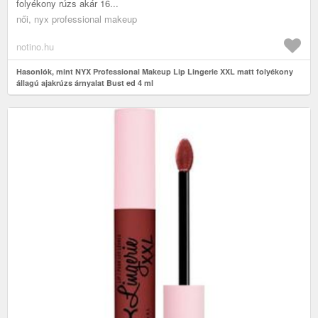
folyékony rúzs akár 16...
női, nyx professional makeup
notino.hu
Hasonlók, mint NYX Professional Makeup Lip Lingerie XXL matt folyékony
állagú ajakrúzs árnyalat Bust ed 4 ml