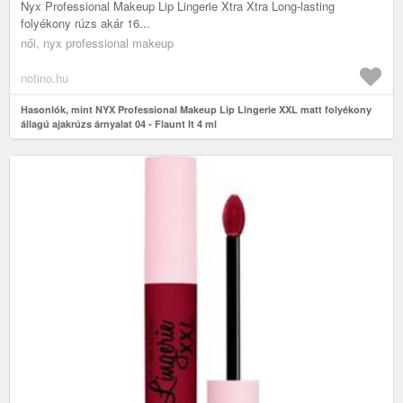
Nyx Professional Makeup Lip Lingerie Xtra Xtra Long-lasting
folyékony rúzs akár 16...
női, nyx professional makeup
notino.hu
Hasonlók, mint NYX Professional Makeup Lip Lingerie XXL matt folyékony
állagú ajakrúzs árnyalat 04 - Flaunt It 4 ml