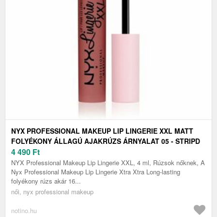
NYX PROFESSIONAL MAKEUP LIP LINGERIE XXL MATT
FOLYÉKONY ÁLLAGÚ AJAKRÚZS ÁRNYALAT 05 - STRIPD
DOWN 4 ML
4 490
Ft
NYX Professional Makeup Lip Lingerie XXL, 4 ml, Rúzsok nőknek, A
Nyx Professional Makeup Lip Lingerie Xtra Xtra Long-lasting
folyékony rúzs akár 16...
női, nyx professional makeup
notino.hu