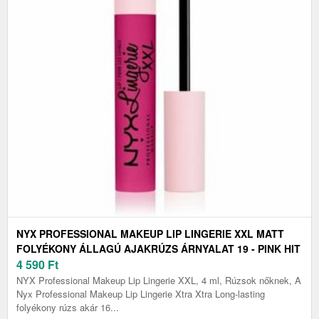
NYX PROFESSIONAL MAKEUP LIP LINGERIE XXL MATT
FOLYÉKONY ÁLLAGÚ AJAKRÚZS ÁRNYALAT 19 - PINK HIT
4 ML
4 590
Ft
NYX Professional Makeup Lip Lingerie XXL, 4 ml, Rúzsok nőknek, A
Nyx Professional Makeup Lip Lingerie Xtra Xtra Long-lasting
folyékony rúzs akár 16...