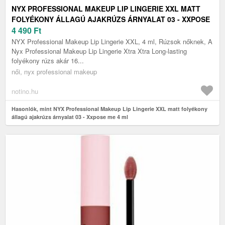
NYX PROFESSIONAL MAKEUP LIP LINGERIE XXL MATT
FOLYÉKONY ÁLLAGÚ AJAKRÚZS ÁRNYALAT 03 - XXPOSE
ME 4 ML
4 490
Ft
NYX Professional Makeup Lip Lingerie XXL, 4 ml, Rúzsok nőknek, A
Nyx Professional Makeup Lip Lingerie Xtra Xtra Long-lasting
folyékony rúzs akár 16...
női, nyx professional makeup
notino.hu
Hasonlók, mint NYX Professional Makeup Lip Lingerie XXL matt folyékony
állagú ajakrúzs árnyalat 03 - Xxpose me 4 ml