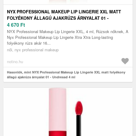
NYX PROFESSIONAL MAKEUP LIP LINGERIE XXL MATT
FOLYÉKONY ÁLLAGÚ AJAKRÚZS ÁRNYALAT 01 -
UNDRESSD 4 ML
4 670
Ft
NYX Professional Makeup Lip Lingerie XXL, 4 ml, Rúzsok nőknek, A
Nyx Professional Makeup Lip Lingerie Xtra Xtra Long-lasting
folyékony rúzs akár 16...
női, nyx professional makeup
notino.hu
Hasonlók, mint NYX Professional Makeup Lip Lingerie XXL matt folyékony
állagú ajakrúzs árnyalat 01 - Undressd 4 ml