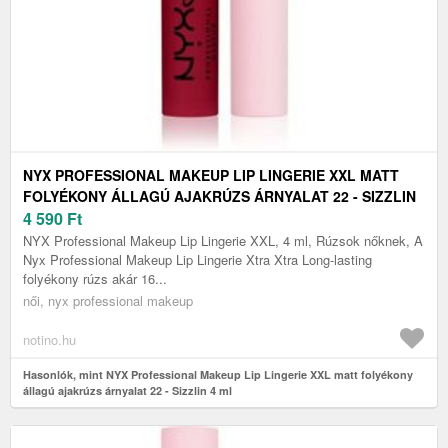
NYX PROFESSIONAL MAKEUP LIP LINGERIE XXL MATT
FOLYÉKONY ÁLLAGÚ AJAKRÚZS ÁRNYALAT 22 - SIZZLIN
4 ML
4 590
Ft
NYX Professional Makeup Lip Lingerie XXL, 4 ml, Rúzsok nőknek, A
Nyx Professional Makeup Lip Lingerie Xtra Xtra Long-lasting
folyékony rúzs akár 16...
női, nyx professional makeup
notino.hu
Hasonlók, mint NYX Professional Makeup Lip Lingerie XXL matt folyékony
állagú ajakrúzs árnyalat 22 - Sizzlin 4 ml