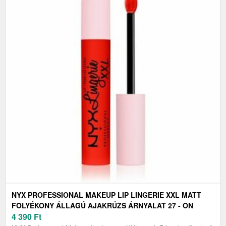
NYX PROFESSIONAL MAKEUP LIP LINGERIE XXL MATT
FOLYÉKONY ÁLLAGÚ AJAKRÚZS ÁRNYALAT 27 - ON
FUEGO 4 ML
4 390
Ft