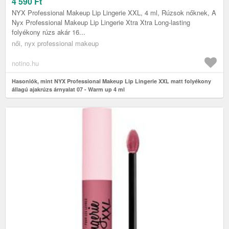
UP 4 ML
4 590
Ft
NYX Professional Makeup Lip Lingerie XXL, 4 ml, Rúzsok nőknek, A
Nyx Professional Makeup Lip Lingerie Xtra Xtra Long-lasting
folyékony rúzs akár 16...
női, nyx professional makeup
notino.hu
Hasonlók, mint NYX Professional Makeup Lip Lingerie XXL matt folyékony
állagú ajakrúzs árnyalat 07 - Warm up 4 ml