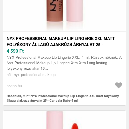
NYX PROFESSIONAL MAKEUP LIP LINGERIE XXL MATT
FOLYÉKONY ÁLLAGÚ AJAKRÚZS ÁRNYALAT 25 -
CANDELA BABE 4 ML
4 590
Ft
NYX Professional Makeup Lip Lingerie XXL, 4 ml, Rúzsok nőknek, A
Nyx Professional Makeup Lip Lingerie Xtra Xtra Long-lasting
folyékony rúzs akár 16...
női, nyx professional makeup
notino.hu
Hasonlók, mint NYX Professional Makeup Lip Lingerie XXL matt folyékony
állagú ajakrúzs árnyalat 25 - Candela Babe 4 ml