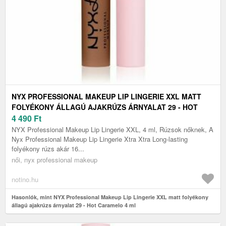
NYX PROFESSIONAL MAKEUP LIP LINGERIE XXL MATT
FOLYÉKONY ÁLLAGÚ AJAKRÚZS ÁRNYALAT 29 - HOT
CARAMELO 4 ML
4 490
Ft
NYX Professional Makeup Lip Lingerie XXL, 4 ml, Rúzsok nőknek, A
Nyx Professional Makeup Lip Lingerie Xtra Xtra Long-lasting
folyékony rúzs akár 16...
női, nyx professional makeup
notino.hu
Hasonlók, mint NYX Professional Makeup Lip Lingerie XXL matt folyékony
állagú ajakrúzs árnyalat 29 - Hot Caramelo 4 ml