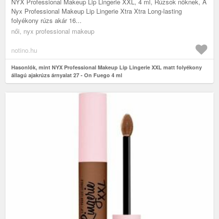
NYX Professional Makeup Lip Lingerie XXL, 4 ml, Rúzsok nőknek, A
Nyx Professional Makeup Lip Lingerie Xtra Xtra Long-lasting
folyékony rúzs akár 16...
női, nyx professional makeup
notino.hu
Hasonlók, mint NYX Professional Makeup Lip Lingerie XXL matt folyékony
állagú ajakrúzs árnyalat 27 - On Fuego 4 ml