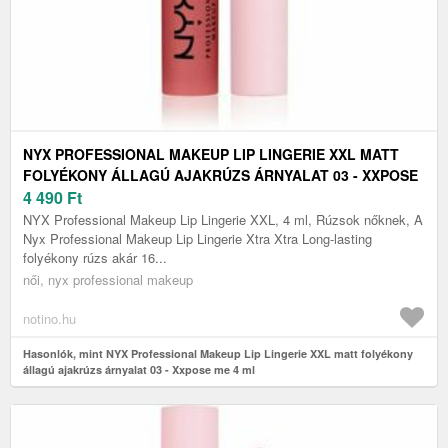
NYX PROFESSIONAL MAKEUP LIP LINGERIE XXL MATT
FOLYÉKONY ÁLLAGÚ AJAKRÚZS ÁRNYALAT 03 - XXPOSE
ME 4 ML
4 490
Ft
NYX Professional Makeup Lip Lingerie XXL, 4 ml, Rúzsok nőknek, A
Nyx Professional Makeup Lip Lingerie Xtra Xtra Long-lasting
folyékony rúzs akár 16...
női, nyx professional makeup
notino.hu
Hasonlók, mint NYX Professional Makeup Lip Lingerie XXL matt folyékony
állagú ajakrúzs árnyalat 03 - Xxpose me 4 ml