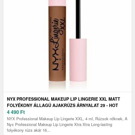
NYX PROFESSIONAL MAKEUP LIP LINGERIE XXL MATT
FOLYÉKONY ÁLLAGÚ AJAKRÚZS ÁRNYALAT 29 - HOT
CARAMELO 4 ML
4 490
Ft
NYX Professional Makeup Lip Lingerie XXL, 4 ml, Rúzsok nőknek, A
Nyx Professional Makeup Lip Lingerie Xtra Xtra Long-lasting
folyékony rúzs akár 16...