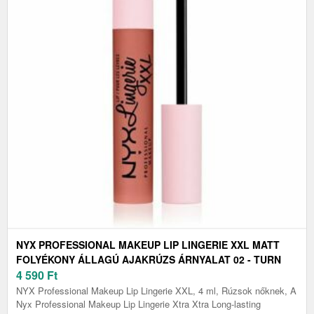
NYX PROFESSIONAL MAKEUP LIP LINGERIE XXL MATT
FOLYÉKONY ÁLLAGÚ AJAKRÚZS ÁRNYALAT 02 - TURN
ON 4 ML
4 590
Ft
NYX Professional Makeup Lip Lingerie XXL, 4 ml, Rúzsok nőknek, A
Nyx Professional Makeup Lip Lingerie Xtra Xtra Long-lasting