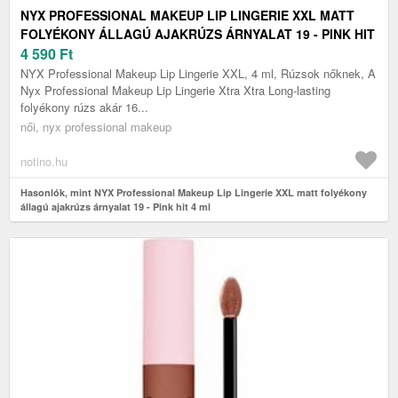
NYX PROFESSIONAL MAKEUP LIP LINGERIE XXL MATT
FOLYÉKONY ÁLLAGÚ AJAKRÚZS ÁRNYALAT 19 - PINK HIT
4 ML
4 590
Ft
NYX Professional Makeup Lip Lingerie XXL, 4 ml, Rúzsok nőknek, A
Nyx Professional Makeup Lip Lingerie Xtra Xtra Long-lasting
folyékony rúzs akár 16...
női, nyx professional makeup
notino.hu
Hasonlók, mint NYX Professional Makeup Lip Lingerie XXL matt folyékony
állagú ajakrúzs árnyalat 19 - Pink hit 4 ml