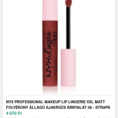
NYX PROFESSIONAL MAKEUP LIP LINGERIE XXL MATT
FOLYÉKONY ÁLLAGÚ AJAKRÚZS ÁRNYALAT 08 - STRAPS
OFF 4 ML
4 670
Ft