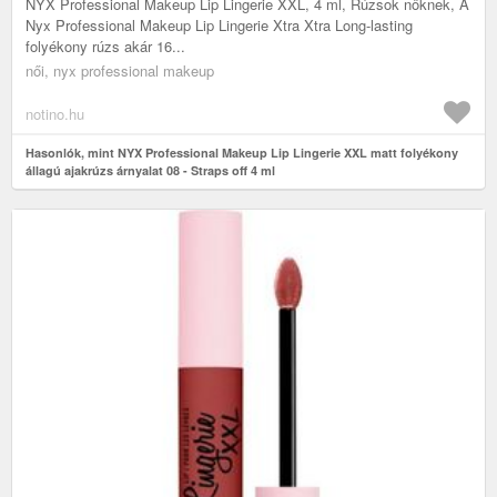
NYX Professional Makeup Lip Lingerie XXL, 4 ml, Rúzsok nőknek, A
Nyx Professional Makeup Lip Lingerie Xtra Xtra Long-lasting
folyékony rúzs akár 16...
női, nyx professional makeup
notino.hu
Hasonlók, mint NYX Professional Makeup Lip Lingerie XXL matt folyékony
állagú ajakrúzs árnyalat 08 - Straps off 4 ml