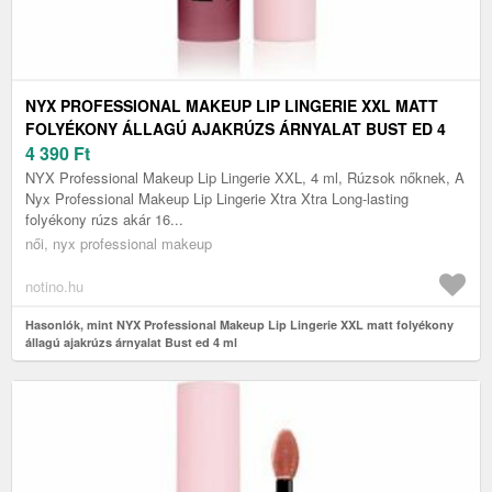
NYX PROFESSIONAL MAKEUP LIP LINGERIE XXL MATT
FOLYÉKONY ÁLLAGÚ AJAKRÚZS ÁRNYALAT BUST ED 4
ML
4 390
Ft
NYX Professional Makeup Lip Lingerie XXL, 4 ml, Rúzsok nőknek, A
Nyx Professional Makeup Lip Lingerie Xtra Xtra Long-lasting
folyékony rúzs akár 16...
női, nyx professional makeup
notino.hu
Hasonlók, mint NYX Professional Makeup Lip Lingerie XXL matt folyékony
állagú ajakrúzs árnyalat Bust ed 4 ml