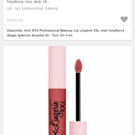
folyékony rúzs akár 16...
női, nyx professional makeup
notino.hu
Hasonlók, mint NYX Professional Makeup Lip Lingerie XXL matt folyékony
állagú ajakrúzs árnyalat 02 - Turn On 4 ml