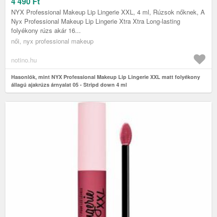
DOWN 4 ML
4 490
Ft
NYX Professional Makeup Lip Lingerie XXL, 4 ml, Rúzsok nőknek, A
Nyx Professional Makeup Lip Lingerie Xtra Xtra Long-lasting
folyékony rúzs akár 16...
női, nyx professional makeup
notino.hu
Hasonlók, mint NYX Professional Makeup Lip Lingerie XXL matt folyékony
állagú ajakrúzs árnyalat 05 - Stripd down 4 ml