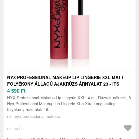
NYX PROFESSIONAL MAKEUP LIP LINGERIE XXL MATT
FOLYÉKONY ÁLLAGÚ AJAKRÚZS ÁRNYALAT 23 - ITS
HOTTER 4 ML
4 590
Ft
NYX Professional Makeup Lip Lingerie XXL, 4 ml, Rúzsok nőknek, A
Nyx Professional Makeup Lip Lingerie Xtra Xtra Long-lasting
folyékony rúzs akár 16...
női, nyx professional makeup
notino.hu