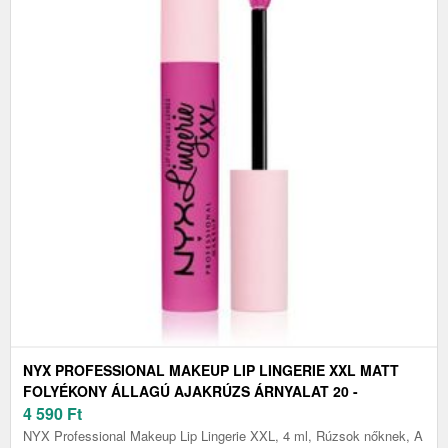
NYX PROFESSIONAL MAKEUP LIP LINGERIE XXL MATT
FOLYÉKONY ÁLLAGÚ AJAKRÚZS ÁRNYALAT 20 -
KNOCKOUT 4 ML
4 590
Ft
NYX Professional Makeup Lip Lingerie XXL, 4 ml, Rúzsok nőknek, A