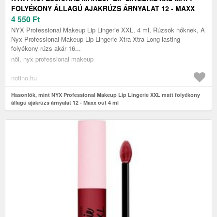
FOLYÉKONY ÁLLAGÚ AJAKRÚZS ÁRNYALAT 12 - MAXX
OUT 4 ML
4 550
Ft
NYX Professional Makeup Lip Lingerie XXL, 4 ml, Rúzsok nőknek, A
Nyx Professional Makeup Lip Lingerie Xtra Xtra Long-lasting
folyékony rúzs akár 16...
női, nyx professional makeup
notino.hu
Hasonlók, mint NYX Professional Makeup Lip Lingerie XXL matt folyékony
állagú ajakrúzs árnyalat 12 - Maxx out 4 ml