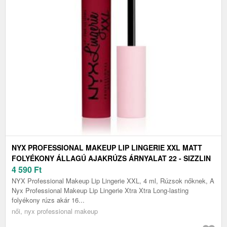
NYX PROFESSIONAL MAKEUP LIP LINGERIE XXL MATT
FOLYÉKONY ÁLLAGÚ AJAKRÚZS ÁRNYALAT 22 - SIZZLIN
4 ML
4 590
Ft
NYX Professional Makeup Lip Lingerie XXL, 4 ml, Rúzsok nőknek, A
Nyx Professional Makeup Lip Lingerie Xtra Xtra Long-lasting
folyékony rúzs akár 16...
női, nyx professional makeup