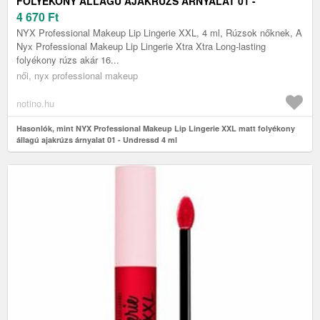
FOLYÉKONY ÁLLAGÚ AJAKRÚZS ÁRNYALAT 01 -
UNDRESSD 4 ML
4 670
Ft
NYX Professional Makeup Lip Lingerie XXL, 4 ml, Rúzsok nőknek, A
Nyx Professional Makeup Lip Lingerie Xtra Xtra Long-lasting
folyékony rúzs akár 16...
női, nyx professional makeup
notino.hu
Hasonlók, mint NYX Professional Makeup Lip Lingerie XXL matt folyékony
állagú ajakrúzs árnyalat 01 - Undressd 4 ml