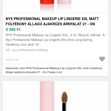
NYX PROFESSIONAL MAKEUP LIP LINGERIE XXL MATT
FOLYÉKONY ÁLLAGÚ AJAKRÚZS ÁRNYALAT 27 - ON
FUEGO 4 ML
4 390
Ft
NYX Professional Makeup Lip Lingerie XXL, 4 ml, Rúzsok nőknek, A
Nyx Professional Makeup Lip Lingerie Xtra Xtra Long-lasting
folyékony rúzs akár 16...
női, nyx professional makeup
notino.hu
Hasonlók, mint NYX Professional Makeup Lip Lingerie XXL matt folyékony
állagú ajakrúzs árnyalat 27 - On Fuego 4 ml