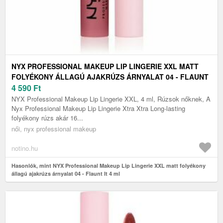
NYX PROFESSIONAL MAKEUP LIP LINGERIE XXL MATT
FOLYÉKONY ÁLLAGÚ AJAKRÚZS ÁRNYALAT 04 - FLAUNT
IT 4 ML
4 590
Ft
NYX Professional Makeup Lip Lingerie XXL, 4 ml, Rúzsok nőknek, A
Nyx Professional Makeup Lip Lingerie Xtra Xtra Long-lasting
folyékony rúzs akár 16...
női, nyx professional makeup
notino.hu
Hasonlók, mint NYX Professional Makeup Lip Lingerie XXL matt folyékony
állagú ajakrúzs árnyalat 04 - Flaunt It 4 ml