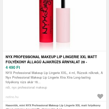
NYX PROFESSIONAL MAKEUP LIP LINGERIE XXL MATT
FOLYÉKONY ÁLLAGÚ AJAKRÚZS ÁRNYALAT 28 -
UNTAMABLE 4 ML
4 490
Ft
NYX Professional Makeup Lip Lingerie XXL, 4 ml, Rúzsok nőknek, A
Nyx Professional Makeup Lip Lingerie Xtra Xtra Long-lasting
folyékony rúzs akár 16...
női, nyx professional makeup
notino.hu
Hasonlók, mint NYX Professional Makeup Lip Lingerie XXL matt folyékony