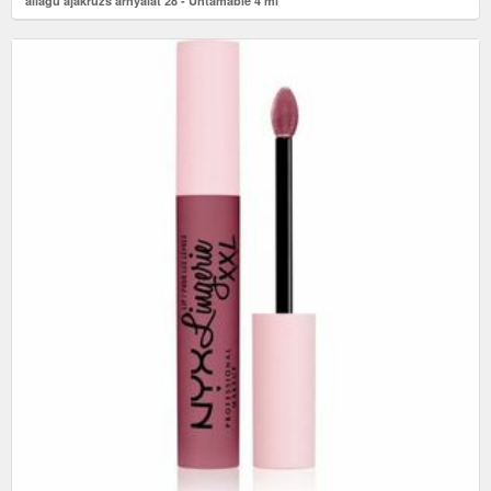
állagú ajakrúzs árnyalat 28 - Untamable 4 ml