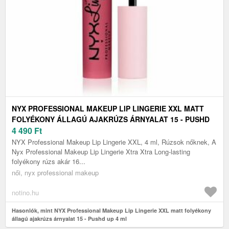
NYX PROFESSIONAL MAKEUP LIP LINGERIE XXL MATT
FOLYÉKONY ÁLLAGÚ AJAKRÚZS ÁRNYALAT 15 - PUSHD
UP 4 ML
4 490
Ft
NYX Professional Makeup Lip Lingerie XXL, 4 ml, Rúzsok nőknek, A
Nyx Professional Makeup Lip Lingerie Xtra Xtra Long-lasting
folyékony rúzs akár 16...
női, nyx professional makeup
notino.hu
Hasonlók, mint NYX Professional Makeup Lip Lingerie XXL matt folyékony
állagú ajakrúzs árnyalat 15 - Pushd up 4 ml