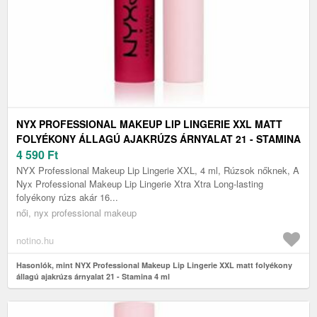
NYX PROFESSIONAL MAKEUP LIP LINGERIE XXL MATT
FOLYÉKONY ÁLLAGÚ AJAKRÚZS ÁRNYALAT 21 - STAMINA
4 ML
4 590
Ft
NYX Professional Makeup Lip Lingerie XXL, 4 ml, Rúzsok nőknek, A
Nyx Professional Makeup Lip Lingerie Xtra Xtra Long-lasting
folyékony rúzs akár 16...
női, nyx professional makeup
notino.hu
Hasonlók, mint NYX Professional Makeup Lip Lingerie XXL matt folyékony
állagú ajakrúzs árnyalat 21 - Stamina 4 ml