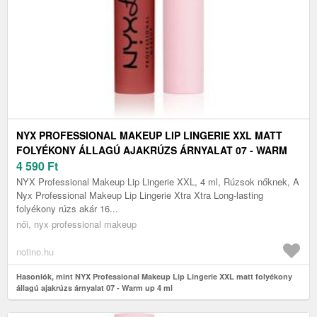
NYX PROFESSIONAL MAKEUP LIP LINGERIE XXL MATT
FOLYÉKONY ÁLLAGÚ AJAKRÚZS ÁRNYALAT 07 - WARM
UP 4 ML
4 590
Ft
NYX Professional Makeup Lip Lingerie XXL, 4 ml, Rúzsok nőknek, A
Nyx Professional Makeup Lip Lingerie Xtra Xtra Long-lasting
folyékony rúzs akár 16...
női, nyx professional makeup
notino.hu
Hasonlók, mint NYX Professional Makeup Lip Lingerie XXL matt folyékony
állagú ajakrúzs árnyalat 07 - Warm up 4 ml