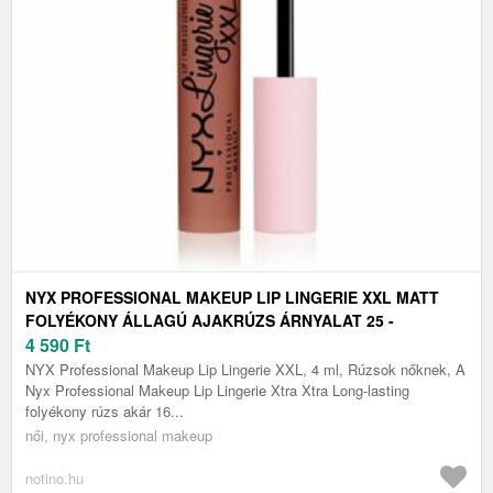
NYX PROFESSIONAL MAKEUP LIP LINGERIE XXL MATT
FOLYÉKONY ÁLLAGÚ AJAKRÚZS ÁRNYALAT 25 -
CANDELA BABE 4 ML
4 590
Ft
NYX Professional Makeup Lip Lingerie XXL, 4 ml, Rúzsok nőknek, A
Nyx Professional Makeup Lip Lingerie Xtra Xtra Long-lasting
folyékony rúzs akár 16...
női, nyx professional makeup
notino.hu