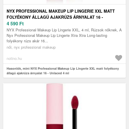
NYX PROFESSIONAL MAKEUP LIP LINGERIE XXL MATT
FOLYÉKONY ÁLLAGÚ AJAKRÚZS ÁRNYALAT 16 -
UNLACED 4 ML
4 590
Ft
NYX Professional Makeup Lip Lingerie XXL, 4 ml, Rúzsok nőknek, A
Nyx Professional Makeup Lip Lingerie Xtra Xtra Long-lasting
folyékony rúzs akár 16...
női, nyx professional makeup
notino.hu
Hasonlók, mint NYX Professional Makeup Lip Lingerie XXL matt folyékony
állagú ajakrúzs árnyalat 16 - Unlaced 4 ml