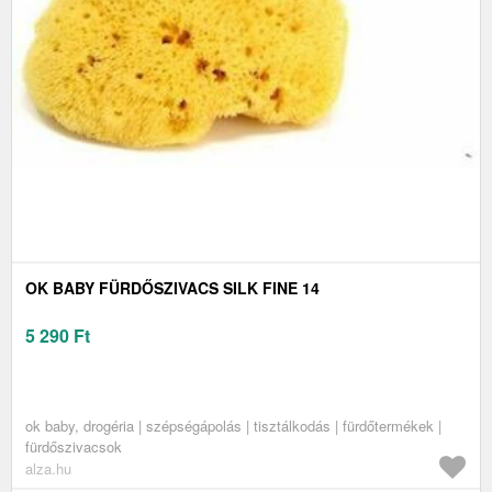
OK BABY FÜRDŐSZIVACS SILK FINE 14
5 290
Ft
ok baby, drogéria | szépségápolás | tisztálkodás | fürdőtermékek |
fürdőszivacsok
alza.hu