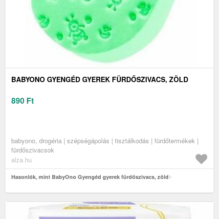
BABYONO GYENGÉD GYEREK FÜRDŐSZIVACS, ZÖLD
890
Ft
babyono, drogéria | szépségápolás | tisztálkodás | fürdőtermékek |
fürdőszivacsok
alza.hu
Hasonlók, mint BabyOno Gyengéd gyerek fürdőszivacs, zöld