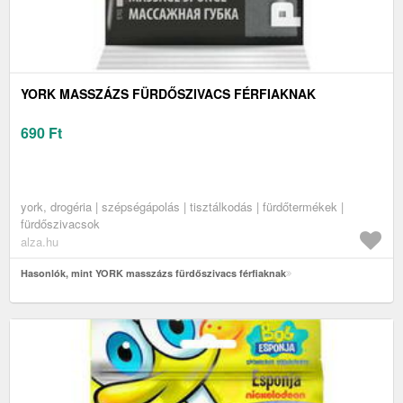
YORK MASSZÁZS FÜRDŐSZIVACS FÉRFIAKNAK
690
Ft
york, drogéria | szépségápolás | tisztálkodás | fürdőtermékek |
fürdőszivacsok
alza.hu
Hasonlók, mint YORK masszázs fürdőszivacs férfiaknak