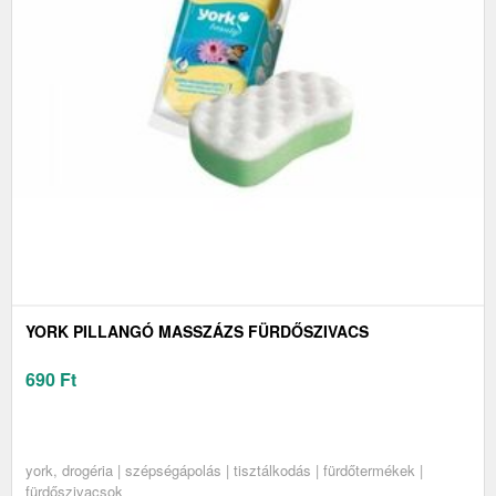
YORK PILLANGÓ MASSZÁZS FÜRDŐSZIVACS
690
Ft
york, drogéria | szépségápolás | tisztálkodás | fürdőtermékek |
fürdőszivacsok