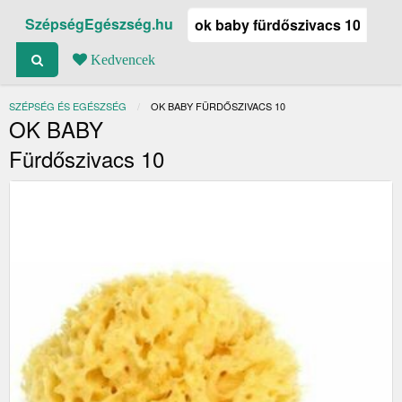
SzépségEgészség.hu
Kedvencek
SZÉPSÉG ÉS EGÉSZSÉG
JELENLEGI:
OK BABY FÜRDŐSZIVACS 10
OK BABY
Fürdőszivacs 10