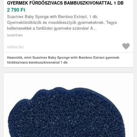
GYERMEK FÜRDŐSZIVACS BAMBUSZKIVONATTAL 1 DB
2 790
Ft
Suavinex Baby Sponge with Bamboo Extract, 1 db,
Gyermektörülközők és mosdókesztyűk gyermekeknek, Tegye
kellemesebbé a fürdőzést gyermeke számára! A...
suavinex
notino.hu
Hasonlók, mint Suavinex Baby Sponge with Bamboo Extract gyermek
fürdőszivacs bambuszkivonattal 1 db