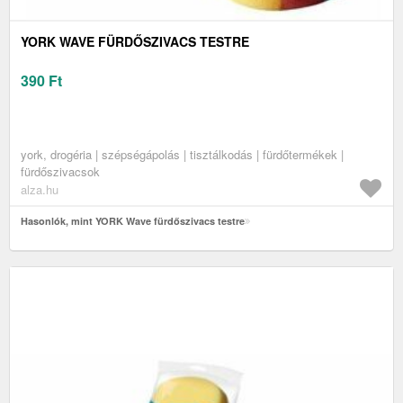
YORK WAVE FÜRDŐSZIVACS TESTRE
390
Ft
york, drogéria | szépségápolás | tisztálkodás | fürdőtermékek |
fürdőszivacsok
alza.hu
Hasonlók, mint YORK Wave fürdőszivacs testre