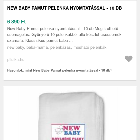
NEW BABY PAMUT PELENKA NYOMTATÁSSAL - 10 DB
6 890
Ft
New Baby Pamut pelenka nyomtatással - 10 db Megfizethető
csomagolás. Gyönyörű 10 pelenkákból álló készlet csecsemők
számára. Klasszikus pamut baba ...
new baby, baba-mama, pelenkázás, mosható pelenkák
pilulka.hu
Hasonlók, mint New Baby Pamut pelenka nyomtatással - 10 db