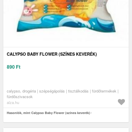
CALYPSO BABY FLOWER (SZÍNES KEVERÉK)
890
Ft
calypso, drogéria | szépségápolás | tisztálkodás | fürdőtermékek |
fürdőszivacsok
alza.hu
Hasonlók, mint Calypso Baby Flower (színes keverék)