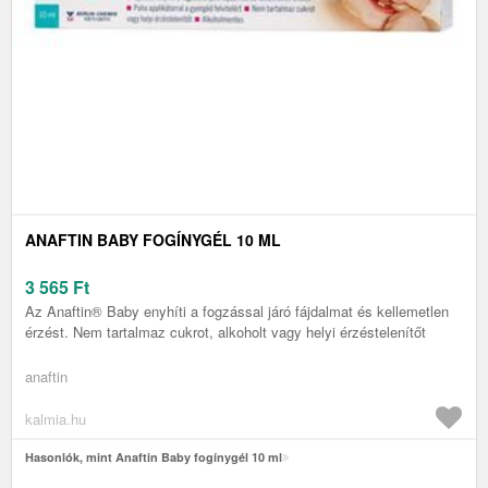
ANAFTIN BABY FOGÍNYGÉL 10 ML
3 565
Ft
Az Anaftin® Baby enyhíti a fogzással járó fájdalmat és kellemetlen
érzést. Nem tartalmaz cukrot, alkoholt vagy helyi érzéstelenítőt
anaftin
kalmia.hu
Hasonlók, mint Anaftin Baby fogínygél 10 ml