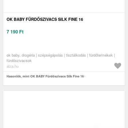
OK BABY FÜRDŐSZIVACS SILK FINE 16
7 190
Ft
ok baby, drogéria | szépségápolás | tisztálkodás | fürdőtermékek |
fürdőszivacsok
alza.hu
Hasonlók, mint OK BABY Fürdőszivacs Silk Fine 16