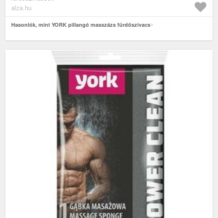
alza.hu
Hasonlók, mint YORK pillangó masszázs fürdőszivacs