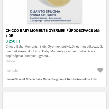
CHICCO BABY MOMENTS GYERMEK FÜRDŐSZIVACS 0M+
1 DB
3 250
Ft
Chicco Baby Moments, 1 db, Gyermektörülközők és mosdókesztyűk
gyermekeknek, A Chicco Baby Moments gyermek fürdőszivacs
segítségével könnyen, gyorsa...
chicco
notino.hu
Hasonlók, mint Chicco Baby Moments gyermek fürdőszivacs 0m+ 1 db