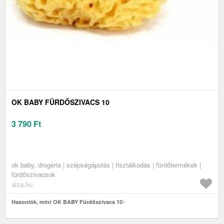
OK BABY FÜRDŐSZIVACS 10
3 790
Ft
ok baby, drogéria | szépségápolás | tisztálkodás | fürdőtermékek |
fürdőszivacsok
alza.hu
Hasonlók, mint OK BABY Fürdőszivacs 10