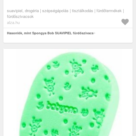
suavipiel, drogéria | szépségápolás | tisztálkodás | fürdőtermékek |
fürdőszivacsok
alza.hu
Hasonlók, mint Spongya Bob SUAVIPIEL fürdőszivacs