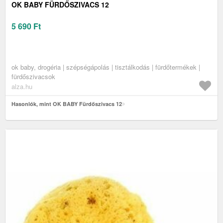
OK BABY FÜRDŐSZIVACS 12
5 690
Ft
ok baby, drogéria | szépségápolás | tisztálkodás | fürdőtermékek |
fürdőszivacsok
alza.hu
Hasonlók, mint OK BABY Fürdőszivacs 12