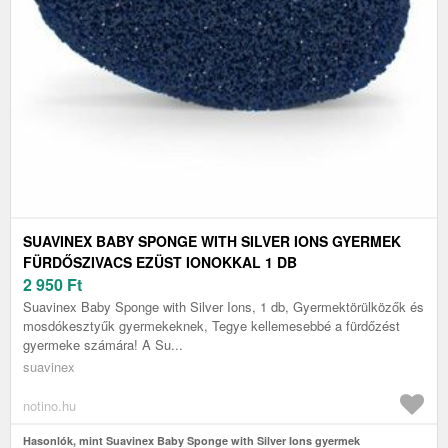
SUAVINEX BABY SPONGE WITH SILVER IONS GYERMEK
FÜRDŐSZIVACS EZÜST IONOKKAL 1 DB
2 950
Ft
Suavinex Baby Sponge with Silver Ions, 1 db, Gyermektörülközők és
mosdókesztyűk gyermekeknek, Tegye kellemesebbé a fürdőzést
gyermeke számára! A Su...
suavinex
notino.hu
Hasonlók, mint Suavinex Baby Sponge with Silver Ions gyermek