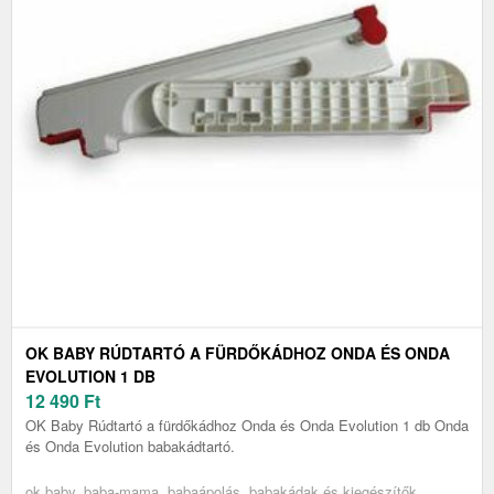
OK BABY RÚDTARTÓ A FÜRDŐKÁDHOZ ONDA ÉS ONDA
EVOLUTION 1 DB
12 490
Ft
OK Baby Rúdtartó a fürdőkádhoz Onda és Onda Evolution 1 db Onda
és Onda Evolution babakádtartó.
ok baby, baba-mama, babaápolás, babakádak és kiegészítők