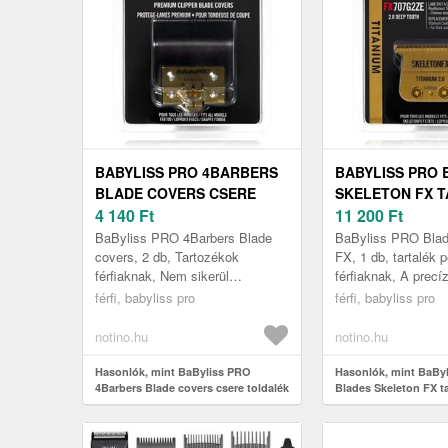
BABYLISS PRO 4BARBERS
BABYLISS PRO 
BLADE COVERS CSERE
SKELETON FX 
TOLDALÉK 2 DB
4 140
Ft
KEFÉK 1 DB
11 200
Ft
BaByliss PRO 4Barbers Blade
BaByliss PRO Blad
covers, 2 db, Tartozékok
FX, 1 db, tartalék 
férfiaknak, Nem sikerül
férfiaknak, A precí
ugyanolyan precíz eredményt
megfelelő vágófejje
férfi, babyliss pro
férfi, babyliss pro
elérnie a borotvájával, mint
BaByliss PRO Blade
korábban? Itt...
notino.hu
notino.hu
Hasonlók, mint BaByliss PRO
Hasonlók, mint BaBy
4Barbers Blade covers csere toldalék
Blades Skeleton FX ta
2 db
db