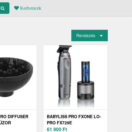
Kedvencek
Rendezés
PRO DIFFUSER
BABYLISS PRO FXONE LO-
FÚZOR
PRO FX729E
ÓHOZ BABD11E
PROFESSZIONÁLIS
61 900
Ft