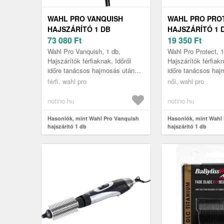
WAHL PRO VANQUISH
WAHL PRO PRO
HAJSZÁRÍTÓ 1 DB
HAJSZÁRÍTÓ 1 
73 080
Ft
19 350
Ft
Wahl Pro Vanquish, 1 db,
Wahl Pro Protect, 1
Hajszárítók férfiaknak, Időről
Hajszárítók férfiakn
időre tanácsos hajmosás után
időre tanácsos haj
hagyni a hajat levegőn
hagyni a hajat leve
férfi, wahl pro
női, wahl pro
megszáradni, de erre nem mindig
megszáradni, de er
van leh...
van lehe...
notino.hu
notino.hu
Hasonlók, mint Wahl Pro Vanquish
Hasonlók, mint Wahl 
hajszárító 1 db
hajszárító 1 db