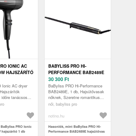
RO IONIC AC
BABYLISS PRO HI-
0W HAJSZÁRÍTÓ
PERFORMANCE BAB2489E
HAJSÜTŐVAS BAB2489E 1
30 300
Ft
DB
 Ionic AC dryer
BaByliss PRO Hi-Performance
Hajszárítók
BAB2489E, 1 db, Hajsütővasak
l időre tanácsos
nőknek, Szeretne romantikus
 hagyni a hajat
hullámokat, pihe-puha loknikat
pro
női, babyliss pro
áradni, de erre
vagy zabolátlan fürtöket varázs...
notino.hu
 BaByliss PRO Ionic
Hasonlók, mint BaByliss PRO Hi-
 hajszárító 1 db
Performance BAB2489E hajsütővas