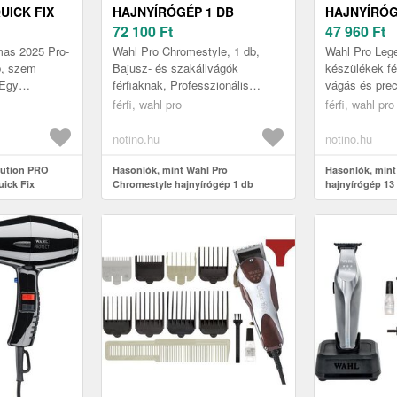
UICK FIX
HAJNYÍRÓGÉP 1 DB
HAJNYÍRÓG
72 100
Ft
47 960
Ft
 AZ ARCRA
as 2025 Pro-
Wahl Pro Chromestyle, 1 db,
Wahl Pro Lege
b, szem
Bajusz- és szakállvágók
készülékek fé
 Egy
férfiaknak, Professzionális
vágás és pre
, ami a
minőség a bármikor és bárhol
Wahl Pro 5-St
férfi, wahl pro
férfi, wahl pro
l. A kiváló
történő tökéletes hajvágáshoz A
hajnyírógép m
.
Wahl P...
emel...
notino.hu
notino.hu
lution PRO
Hasonlók, mint Wahl Pro
Hasonlók, mint
uick Fix
Chromestyle hajnyírógép 1 db
hajnyírógép 13
tt az arcra