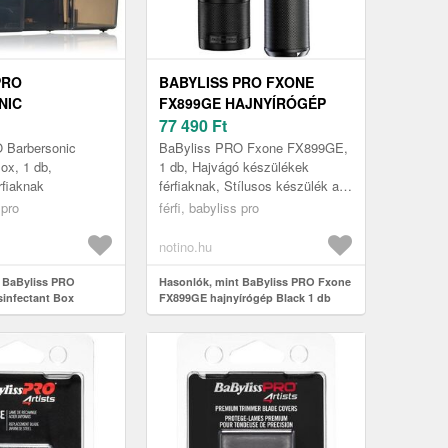
PRO
BABYLISS PRO FXONE
NIC
FX899GE HAJNYÍRÓGÉP
ANT BOX
BLACK 1 DB
77 490
Ft
ÍTŐBOX 1 DB
 Barbersonic
BaByliss PRO Fxone FX899GE,
ox, 1 db,
1 db, Hajvágó készülékek
rfiaknak
férfiaknak, Stílusos készülék a
tökéletes hajvágáshoz A pontos
 pro
férfi, babyliss pro
hajvágás mostantól
gyerekjáték:...
notino.hu
 BaByliss PRO
Hasonlók, mint BaByliss PRO Fxone
sinfectant Box
FX899GE hajnyírógép Black 1 db
 1 db