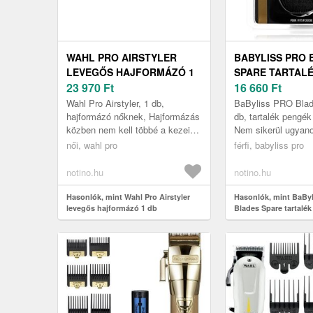
WAHL PRO AIRSTYLER
BABYLISS PRO 
LEVEGŐS HAJFORMÁZÓ 1
SPARE TARTALÉ
DB
23 970
Ft
DB
16 660
Ft
Wahl Pro Airstyler, 1 db,
BaByliss PRO Blad
hajformázó nőknek, Hajformázás
db, tartalék pengék
közben nem kell többé a kezeivel
Nem sikerül ugyano
bűvészkednie – amikor az egyik
eredményt elérnie a
női, wahl pro
férfi, babyliss pro
kezében hajszárítót, a más...
mint korábban? Itt a
notino.hu
notino.hu
Hasonlók, mint Wahl Pro Airstyler
Hasonlók, mint BaBy
levegős hajformázó 1 db
Blades Spare tartalék