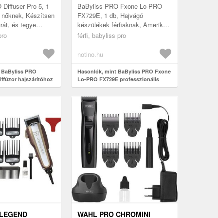
HAJFORMÁZÓ GREY 1 DB
Diffuser Pro 5, 1
BaByliss PRO Fxone Lo-PRO
k nőknek, Készítsen
FX729E, 1 db, Hajvágó
urát, és tegye
készülékek férfiaknak, Amerikai
göndör tincsek
stílusú precíziós hajvágó A
pro
férfi, babyliss pro
BaByliss PRO ...
tökéletes hajvágáshoz olyan
eszközre va...
notino.hu
 BaByliss PRO
Hasonlók, mint BaByliss PRO Fxone
diffúzor hajszárítóhoz
Lo-PRO FX729E professzionális
hajformázó Grey 1 db
 LEGEND
WAHL PRO CHROMINI