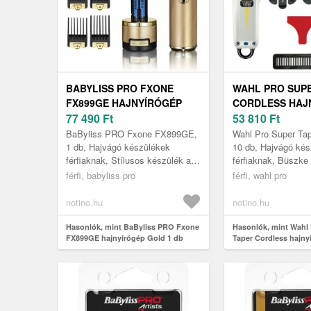
BABYLISS PRO FXONE
WAHL PRO SUP
FX899GE HAJNYÍRÓGÉP
CORDLESS HAJ
GOLD 1 DB
77 490
Ft
10 DB
53 810
Ft
BaByliss PRO Fxone FX899GE,
Wahl Pro Super Tap
1 db, Hajvágó készülékek
10 db, Hajvágó ké
férfiaknak, Stílusos készülék a
férfiaknak, Büszke 
tökéletes hajvágáshoz A pontos
tökéletesen ápoltna
férfi, babyliss pro
férfi, wahl pro
hajvágás mostantól
különösen, ha a friz
gyerekjáték:...
notino.hu
notino.hu
Hasonlók, mint BaByliss PRO Fxone
Hasonlók, mint Wahl
FX899GE hajnyírógép Gold 1 db
Taper Cordless hajny