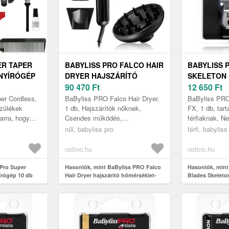
ER TAPER
BABYLISS PRO FALCO HAIR
BABYLISS 
NYÍRÓGÉP
DRYER HAJSZÁRÍTÓ
SKELETON 
HŐMÉRSÉKLET-
90 470
Ft
PENGÉK 1 
12 650
Ft
FIGYELÉSSEL 1 DB
er Cordless,
BaByliss PRO Falco Hair Dryer,
BaByliss PRO
szülékek
1 db, Hajszárítók nőknek,
FX, 1 db, tar
arra, hogy
Csendes működés,
férfiaknak, N
k tűnik,
professzionális hajszárítás A
ugyanolyan p
női, babyliss pro
férfi, babyliss
urájáról van...
megfelelő hajszárító kiválasztása
elérnie a boro
a hibátla...
korábban? I...
notino.hu
notino.hu
 Pro Super
Hasonlók, mint BaByliss PRO Falco
Hasonlók, mint
írógép 10 db
Hair Dryer hajszárító hőmérséklet-
Blades Skeleto
figyeléssel 1 db
1 db