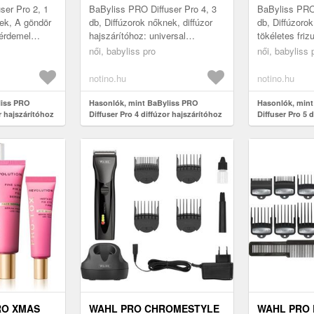
3 DB
1 DB
ser Pro 2, 1
BaByliss PRO Diffuser Pro 4, 3
BaByliss PRO 
nek, A göndör
db, Diffúzorok nőknek, diffúzor
db, Diffúzoro
 érdemel
hajszárítóhoz: universal
tökéletes friz
ha meg
(Babyliss Pro)
egyszerűvé a 
női, babyliss pro
női, babyliss 
rmészetes
szárítását a 
notino.hu
notino.hu
liss PRO
Hasonlók, mint BaByliss PRO
Hasonlók, mint
r hajszárítóhoz
Diffuser Pro 4 diffúzor hajszárítóhoz
Diffuser Pro 5 
BABD05E 3 db
BABD11E 1 db
RO XMAS
WAHL PRO CHROMESTYLE
WAHL PRO