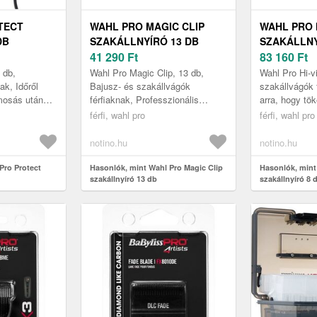
TECT
WAHL PRO MAGIC CLIP
WAHL PRO H
DB
SZAKÁLLNYÍRÓ 13 DB
SZAKÁLLNY
41 290
Ft
83 160
Ft
 db,
Wahl Pro Magic Clip, 13 db,
Wahl Pro Hi-v
ak, Időről
Bajusz- és szakállvágók
szakállvágók 
mosás után
férfiaknak, Professzionális
arra, hogy tö
gőn
szakállvágó A Wahl Magic Clip
tűnik, különös
férfi, wahl pro
férfi, wahl pro
re nem mindig
haj- és szakállvágó profi és
van szó? Bízz
otthoni ...
notino.hu
notino.hu
Pro Protect
Hasonlók, mint Wahl Pro Magic Clip
Hasonlók, mint
szakállnyíró 13 db
szakállnyíró 8 