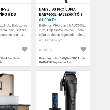
I-VIZ
BABYLISS PRO LUPIA
ÍRÓ 8 DB
BAB7600E HAJSZÁRÍTÓ 1
DB
61 090
Ft
iz, 8 db, Bajusz- és
BaByliss PRO Lupia BAB7600E,
férfiaknak, Büszke
1 db, Hajszárítók nőknek, Időről
kéletesen ápoltnak
időre tanácsos hajmosás után
en, ha a szakálláról
hagyni a hajat levegőn
női, babyliss pro
a...
megszáradni, de erre nem mindig
v...
notino.hu
 Wahl Pro Hi-viz
Hasonlók, mint BaByliss PRO Lupia
db
BAB7600E hajszárító 1 db