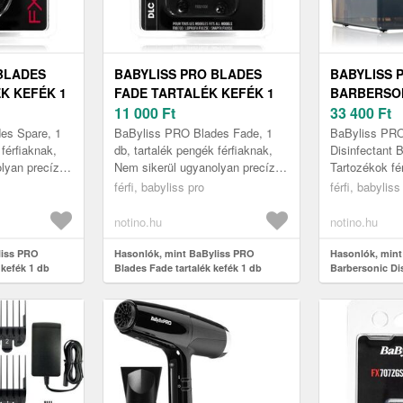
BLADES
BABYLISS PRO BLADES
BABYLISS 
K KEFÉK 1
FADE TARTALÉK KEFÉK 1
BARBERSO
DB
11 000
Ft
DISINFECT
33 400
Ft
FERTŐTLEN
es Spare, 1
BaByliss PRO Blades Fade, 1
BaByliss PRO
 férfiaknak,
db, tartalék pengék férfiaknak,
Disinfectant B
lyan precíz
Nem sikerül ugyanolyan precíz
Tartozékok fé
 borotvájával,
eredményt elérnie a borotvájával,
férfi, babyliss pro
férfi, babyliss
z ...
mint korábban? Itt az i...
notino.hu
notino.hu
liss PRO
Hasonlók, mint BaByliss PRO
Hasonlók, mint
 kefék 1 db
Blades Fade tartalék kefék 1 db
Barbersonic Di
fertőtlenítőbox