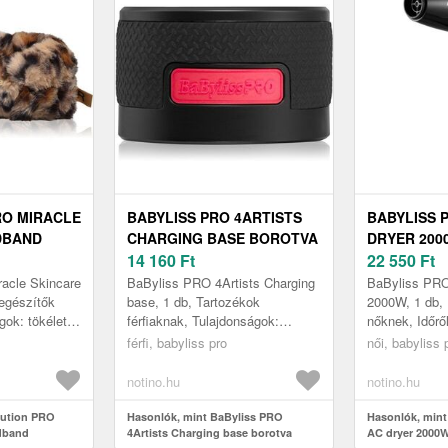
RO MIRACLE
BABYLISS PRO 4ARTISTS
BABYLISS P
DBAND
CHARGING BASE BOROTVA
DRYER 200
JPÁNT 1 DB
TÖLTŐÁLLVÁNY 1 DB
14 160
Ft
1 DB
22 550
Ft
acle Skincare
BaByliss PRO 4Artists Charging
BaByliss PRO
egészítők
base, 1 db, Tartozékok
2000W, 1 db, 
gok: tökéletes
férfiaknak, Tulajdonságok:
nőknek, Időrő
távolításhoz
otthoni használatra Használata:
hajmosás után
férfi, babyliss pro
női, babyliss 
A mellékelt használati útmutató
levegőn megsz
sz...
nem mi...
notino.hu
notino.hu
lution PRO
Hasonlók, mint BaByliss PRO
Hasonlók, mint
adband
4Artists Charging base borotva
AC dryer 2000W