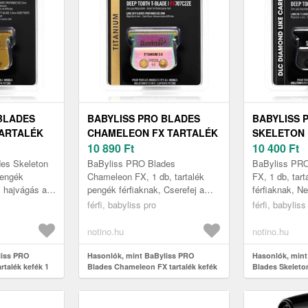
BLADES
BABYLISS PRO BLADES
BABYLISS 
TARTALÉK
CHAMELEON FX TARTALÉK
SKELETON 
KEFÉK 1 DB
10 890
Ft
KEFÉK 1 D
10 400
Ft
es Skeleton
BaByliss PRO Blades
BaByliss PRO
pengék
Chameleon FX, 1 db, tartalék
FX, 1 db, tar
z hajvágás a
pengék férfiaknak, Cserefej a
férfiaknak, N
l kezdődik. A
szakáll precíz és sima
ugyanolyan p
férfi, babyliss pro
férfi, babyliss
s Skeleto...
vágásához Szeretné, hogy
elérnie a boro
minden vágás teljese...
korábban? I...
notino.hu
notino.hu
liss PRO
Hasonlók, mint BaByliss PRO
Hasonlók, mint
rtalék kefék 1
Blades Chameleon FX tartalék kefék
Blades Skeleton
1 db
db