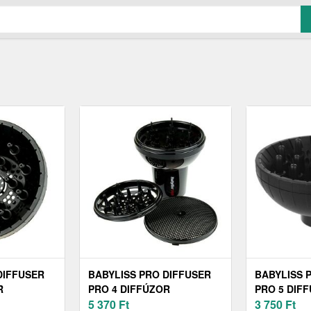
DIFFUSER
BABYLISS PRO DIFFUSER
BABYLISS 
R
PRO 4 DIFFÚZOR
PRO 5 DIF
Z BABD12E
HAJSZÁRÍTÓHOZ BABD05E
5 370
Ft
HAJSZÁRÍT
3 750
Ft