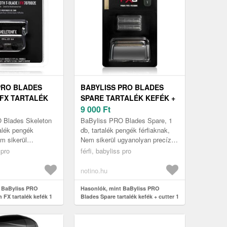
PRO BLADES
BABYLISS PRO BLADES
FX TARTALÉK
SPARE TARTALÉK KEFÉK +
B
CUTTER 1 DB
9 000
Ft
 Blades Skeleton
BaByliss PRO Blades Spare, 1
talék pengék
db, tartalék pengék férfiaknak,
em sikerül
Nem sikerül ugyanolyan precíz
recíz eredményt
eredményt elérnie a borotvájával,
 pro
férfi, babyliss pro
tvájával, mint
mint korábban? Itt az ...
notino.hu
 BaByliss PRO
Hasonlók, mint BaByliss PRO
 FX tartalék kefék 1
Blades Spare tartalék kefék + cutter 1
db