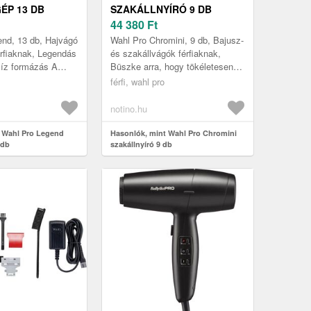
ÉP 13 DB
SZAKÁLLNYÍRÓ 9 DB
44 380
Ft
nd, 13 db, Hajvágó
Wahl Pro Chromini, 9 db, Bajusz-
rfiaknak, Legendás
és szakállvágók férfiaknak,
cíz formázás A
Büszke arra, hogy tökéletesen
ar Legend
ápoltnak tűnik, különösen, ha a
férfi, wahl pro
agasabb szintre
szakálláról van szó? Bíz...
notino.hu
 Wahl Pro Legend
Hasonlók, mint Wahl Pro Chromini
 db
szakállnyíró 9 db