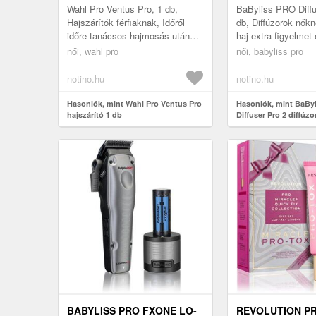
1 DB
Wahl Pro Ventus Pro, 1 db,
BaByliss PRO Diffu
Hajszárítók férfiaknak, Időről
db, Diffúzorok nők
időre tanácsos hajmosás után
haj extra figyelmet
hagyni a hajat levegőn
hajszárításkor is 
női, wahl pro
női, babyliss pro
megszáradni, de erre nem mindig
szeretné őrizni te
van l...
szé...
notino.hu
notino.hu
Hasonlók, mint Wahl Pro Ventus Pro
Hasonlók, mint BaBy
hajszárító 1 db
Diffuser Pro 2 diffúzo
BABD12E 1 db
BABYLISS PRO FXONE LO-
REVOLUTION P