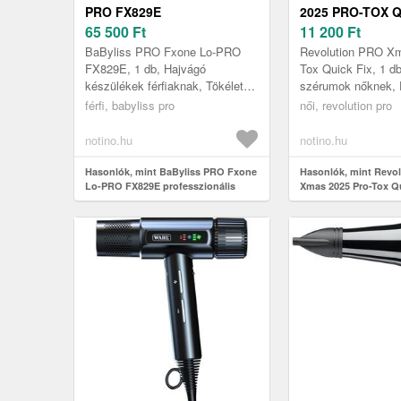
PRO FX829E
2025 PRO-TOX Q
PROFESSZIONÁLIS
65 500
Ft
KARÁCSONYI
11 200
Ft
HAJFORMÁZÓ GREY 1 DB
AJÁNDÉKSZETT
BaByliss PRO Fxone Lo-PRO
Revolution PRO Xm
FX829E, 1 db, Hajvágó
Tox Quick Fix, 1 d
készülékek férfiaknak, Tökéletes
szérumok nőknek,
precizitás és stílus (nemcsak)
csomagban minden
férfi, babyliss pro
női, revolution pro
profiknak A BaByliss PRO Fxone
gyönyörű bőrhöz kel
Lo-P...
Revolution PRO X..
notino.hu
notino.hu
Hasonlók, mint BaByliss PRO Fxone
Hasonlók, mint Revo
Lo-PRO FX829E professzionális
Xmas 2025 Pro-Tox Q
hajformázó Grey 1 db
karácsonyi ajándéksze