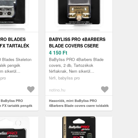
PRO BLADES
BABYLISS PRO 4BARBERS
FX TARTALÉK
BLADE COVERS CSERE
DB
TOLDALÉK 2 DB
4 150
Ft
 Blades Skeleton
BaByliss PRO 4Barbers Blade
talék pengék
covers, 2 db, Tartozékok
em sikerül
férfiaknak, Nem sikerül
recíz eredményt
ugyanolyan precíz eredményt
 pro
férfi, babyliss pro
tvájával, mint
elérnie a borotvájával, mint
korábban? Itt...
notino.hu
 BaByliss PRO
Hasonlók, mint BaByliss PRO
n FX tartalék pengék
4Barbers Blade covers csere toldalék
2 db