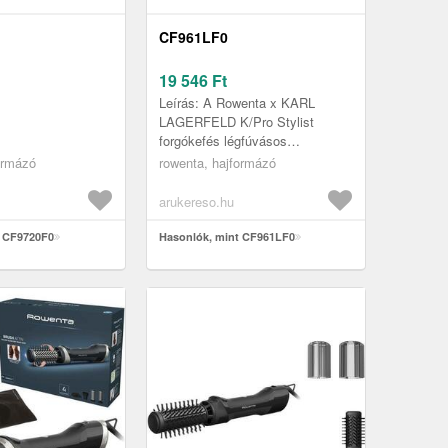
CF961LF0
19 546
Ft
Leírás: A Rowenta x KARL
LAGERFELD K/Pro Stylist
forgókefés légfúvásos
hajformázó megkönnyíti a
ormázó
rowenta, hajformázó
professzionális hajszárítási
technika otthoni elsaj...
arukereso.hu
t CF9720F0
Hasonlók, mint CF961LF0