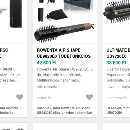
ERSO
ROWENTA AIR SHAPE
ULTIMATE 
E
UB9820E0 TÖBBFUNKCIÓS
UB9720E0
HAJFORMÁZÓ 5 DB
42 600
Ft
38 630
Ft
 DB
CF9840F0
Rowenta Air Shape UB9820E0, 5
Gyártó: Rowen
rmázó nőknek,
db, Hajsimító kefe nőknek,
Experience U
rőfeszítés
Multifunkciós hajformázó
Sokoldalú, 3 
s formázás
szalonminőségű frizurákhoz –
formázásProfe
női, rowenta
rowenta, hajf
l Takarítso...
minden nap és erőfeszítés nélkül
sokoldalú ha
Kés...
hangulatho...
notino.hu
arukereso.hu
nta Reverso
Hasonlók, mint Rowenta Air Shape
Hasonlók, mint
funkciós
UB9820E0 többfunkciós hajformázó
UB9720E0
5 db