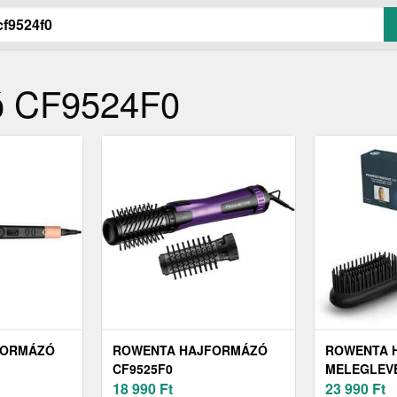
ó CF9524F0
FORMÁZÓ
ROWENTA HAJFORMÁZÓ
ROWENTA 
CF9525F0
MELEGLEV
18 990
Ft
23 990
Ft