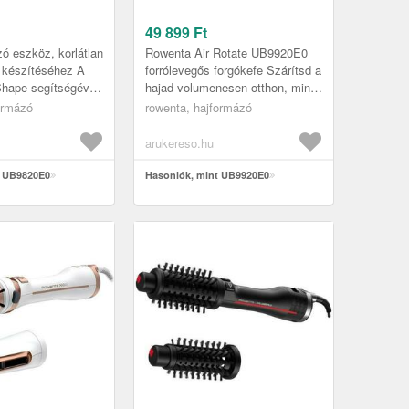
49 899
Ft
ó eszköz, korlátlan
Rowenta Air Rotate UB9920E0
 készítéséhez A
forrólevegős forgókefe Szárítsd a
Shape segítségével
hajad volumenesen otthon, mint
szalonokban
egy profi!Szerezz
ormázó
rowenta, hajformázó
zurát készíthet ...
szalonminőségű frizurát a
Rowenta Ai...
arukereso.hu
t UB9820E0
Hasonlók, mint UB9920E0