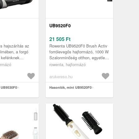
UB9520F0
21 505
Ft
is hajszárítás az
Rowenta UB9520F0 Brush Activ
lmében, a forgó
forrólevegős hajformázó, 1000 W
 kefénknek
Szalonminőség otthon, egyetlen
 Gyönyörű haj és
eszközzel: a Rowenta UB9520F0
ormázó
rowenta, hajformázó
ömeg - mindezt a
Brush Activ forrólevegős,...
arukereso.hu
t UB9530F0
Hasonlók, mint UB9520F0