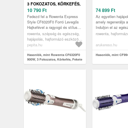
3 FOKOZATOS, KÖRKEFÉS,
FEKETE HAJFORMÁZÓ
10 790
Ft
74 899
Ft
Fedezd fel a Rowenta Express
Az egyetlen hajápo
Style CF6320F0 Forró Levegős
amely regenerálja a 
Hajkefével a ragyogó és stílusos
Induljon el az egé
frizurák titkát! ✨ Ez a forradalmi
felé vezető úton a
rowenta, szépség és egészség,
rowenta, hajformáz
hajformázó eszköz tök...
THERAPIST segíts
hajápolás, hajformázó eszközök,
hajformázó kefék
pepita.hu
arukereso.hu
Hasonlók, mint Rowenta CF6320F0
Hasonlók, mint CF99
900W, 3 Fokozatos, Körkefés, Fekete
hajformázó