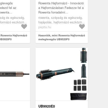
glevegős
Rowenta Hajformázó - Innováció
dezd fel az
a Hajformázásban Fedezze fel a
Rowenta
Rowenta forradalmi
 hajformázót,
meleglevegős hajformázóját,
pség és egészség,
rowenta, szépség és egészség,
es segítőtárs a
amely új szintre emeli a
jformázó eszközök,
hajápolás, hajformázó eszközök,
k kialakítá...
hajformázást....
efék
hajformázó kefék
pepita.hu
t Rowenta Hajformázó
Hasonlók, mint Rowenta Hajformázó
UB5920F0
meleglevegős UB9520F0
UB9920E0