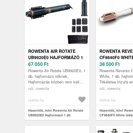
ROWENTA AIR ROTATE
ROWENTA REV
UB9920E0 HAJFORMÁZÓ 1
CF9840F0 WHIT
DB
67 050
Ft
TÖBBFUNKCIÓS
38 500
Ft
HAJFORMÁZÓ 1
Rowenta Air Rotate UB9920E0, 1
Rowenta Reverso 
db, hajformázó nőknek,
White, 1 db, hajfo
Hajformázás közben nem kell
Tökéletes frizura e
többé a kezeivel bűvészkednie –
nélkül – szárítás é
női, rowenta
női, rowenta
amikor az egyik kezében
egyetlen készülékke
hajszárít...
notino.hu
notino.hu
Hasonlók, mint Rowenta Air Rotate
Hasonlók, mint Rowe
UB9920E0 Hajformázó 1 db
CF9840F0 White több
hajformázó 1 db