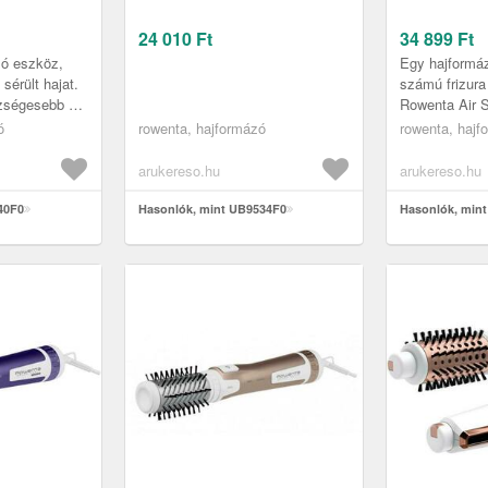
24 010
Ft
34 899
Ft
ló eszköz,
Egy hajformáz
sérült hajat.
számú frizura
szségesebb haj
Rowenta Air 
 Rowenta HAIR
gyönyörű, a 
ó
rowenta, hajformázó
rowenta, hajf
égé...
megszokott fri
arukereso.hu
arukereso.hu
40F0
Hasonlók, mint UB9534F0
Hasonlók, min