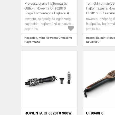
Professzionális Hajformázás
TermékinformációS
Otthon: Rowenta CF9528F0
Hajformázás a Row
Forgó Forrólevegős Hajkefe 🌟
CF2810F0 Készülé
Tapasztalja meg a
Rowenta CF2810F
rowenta, szépség és egészség,
rowenta, szépség 
szalonminőségű hajformázást
hajformázóval kön
hajápolás, hajformázó eszközök,
hajápolás, hajform
saját otthonában a ...
hatékonyan érheted
hajformázó kefék
hajformázó kefék
pepita.hu
pepita.hu
fri...
Hasonlók, mint Rowenta CF9528F0
Hasonlók, mint Rowe
Hajformázó
CF2810F0
ROWENTA CF6320F0 900W,
CF9940F0