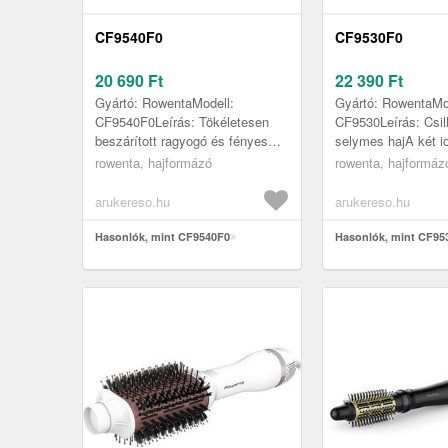
CF9540F0
CF9530F0
20 690
Ft
22 390
Ft
Gyártó: RowentaModell:
Gyártó: RowentaMo
CF9540F0Leírás: Tökéletesen
CF9530Leírás: Csil
beszárított ragyogó és fényes
selymes hajA két i
frizura.Rotációs kefe, mely
40 szer több iont bo
rowenta, hajformázó
rowenta, hajformáz
otthoni környezetben is
által csökkenti a s
erőfeszítés né...
és ...
arukereso.hu
arukereso.hu
Hasonlók, mint CF9540F0
Hasonlók, mint CF95