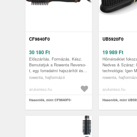
CF9840F0
UB5920F0
30 180
Ft
19 989
Ft
Előszárítás. Formázás. Kész.
Hőmérséklet fokoza
Bemutatjuk a Rowenta Reverso-
Nedves & Száraz: 
t, egy forradalmi hajszárítót és
technológia: Igen 
meleglevegős hajkefét egyben,
teljesítmény: 500 W
rowenta, hajformázó
rowenta, hajformáz
amely átalakítja a szépség...
Kivételesen gyors 
egyidejű szárításá..
arukereso.hu
arukereso.hu
Hasonlók, mint CF9840F0
Hasonlók, mint UB59