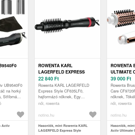
B9540F0
ROWENTA KARL
ROWENTA B
LAGERFELD EXPRESS
ULTIMATE 
STYLE CF635LF0
22 840
Ft
MELEGLEV
39 000
Ft
MELEGLEVEGŐS
HAJFORMÁ
tiv UB9540F0
Rowenta KARL LAGERFELD
Rowenta Brush
HAJFORMÁZÓ KEFE
táč na horký
Express Style CF635LF0,
Care CF9720F
, Stříbrná
hajformázó nőknek, Egy
nőknek, Tökél
ídavé napětí
forrólevegős kefe, amely
akárcsak épp 
ó
női, rowenta
női, rowenta
 1000 W ...
bármilyen frizurával pillanatok
volna ki? Meg
alatt megbirkózik Tö...
mindennapi...
notino.hu
notino.hu
 Activ
Hasonlók, mint Rowenta KARL
Hasonlók, min
LAGERFELD Express Style
Activ Ultimate