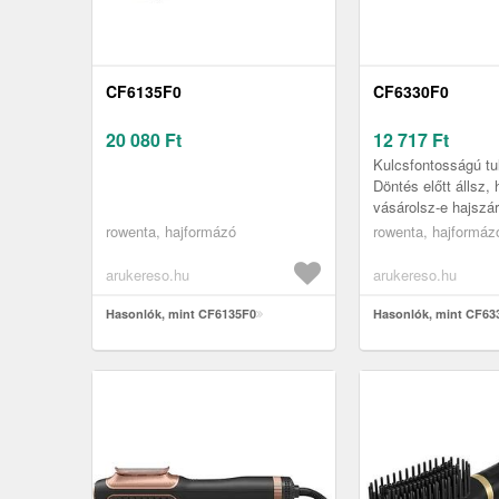
CF6135F0
CF6330F0
20 080
Ft
12 717
Ft
Kulcsfontosságú tu
Döntés előtt állsz,
vásárolsz-e hajszár
inkább forró levegő
rowenta, hajformázó
rowenta, hajformáz
hajvasaló kefe nem
arukereso.hu
arukereso.hu
Hasonlók, mint CF6135F0
Hasonlók, mint CF63