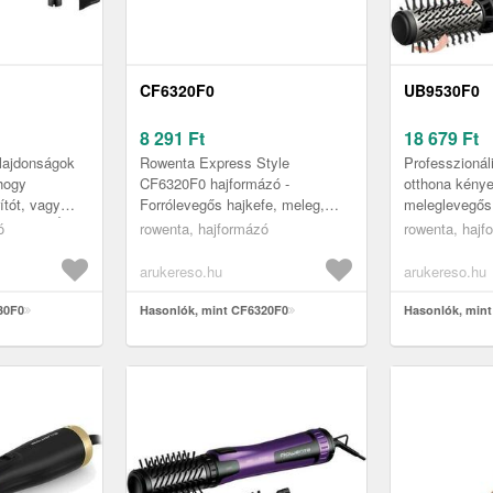
CF6320F0
UB9530F0
8 291
Ft
18 679
Ft
lajdonságok
Rowenta Express Style
Professzionál
 hogy
CF6320F0 hajformázó -
otthona kénye
ítót, vagy
Forrólevegős hajkefe, meleg,
meleglevegős
s kefét? És a
fekete és ezüst színekben
köszönhetően
ó
rowenta, hajformázó
rowenta, hajf
 lenne hasz...
Törekedj a tökéletes
nagyobb hajt
hajformázásra a Rowenta Exp...
saját ...
arukereso.hu
arukereso.hu
30F0
Hasonlók, mint CF6320F0
Hasonlók, min