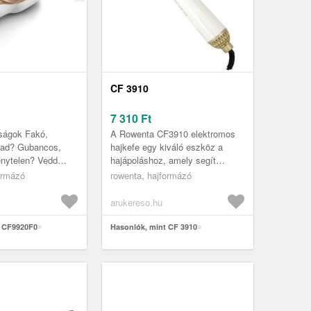
CF 3910
7 310
Ft
nságok Fakó,
A Rowenta CF3910 elektromos
ajad? Gubancos,
hajkefe egy kiváló eszköz a
énytelen? Vedd
hajápoláshoz, amely segít
nságot – a
abban, hogy hajad mindig
ormázó
rowenta, hajformázó
IR THERAPIST
tökéletesen nézzen ki. A hajkefe
neráló...
kiváló ...
arukereso.hu
t CF9920F0
Hasonlók, mint CF 3910