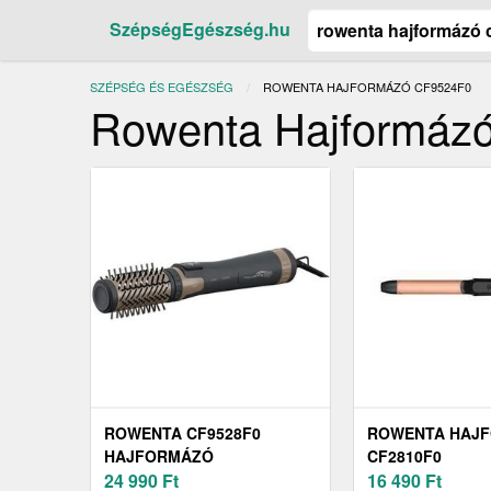
SzépségEgészség.hu
SZÉPSÉG ÉS EGÉSZSÉG
JELENLEGI:
ROWENTA HAJFORMÁZÓ CF9524F0
Rowenta Hajformáz
ROWENTA CF9528F0
ROWENTA HAJ
HAJFORMÁZÓ
CF2810F0
24 990
Ft
16 490
Ft