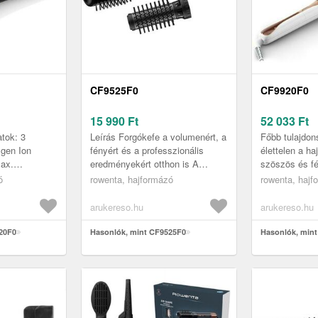
CF9525F0
CF9920F0
15 990
Ft
52 033
Ft
tok: 3
Leírás Forgókefe a volumenért, a
Főbb tulajdo
Igen Ion
fényért és a professzionális
élettelen a h
Max.
eredményekért otthon is A
szöszös és f
att
Rowenta Brush Activ rotációs
kézbe az újdo
ó
rowenta, hajformázó
rowenta, hajf
módszer a haj
kefe segítségével könnyedén
Rowenta HA
.
ér...
CF9920F0 rege
arukereso.hu
arukereso.hu
20F0
Hasonlók, mint CF9525F0
Hasonlók, min