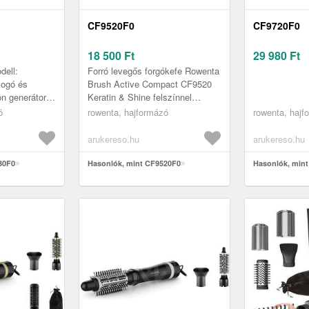
CF9520F0
CF9720F0
18 500
Ft
29 980
Ft
dell:
Forró levegős forgókefe Rowenta
logó és
Brush Active Compact CF9520
on generátor
Keratin & Shine felszínnel
csájt ki ez
csökkenti a rázkódást és a
ó
rowenta, hajformázó
rowenta, hajf
tatikusságot
statikus villamos energiát. Két
k...
arukereso.hu
arukereso.hu
30F0
Hasonlók, mint CF9520F0
Hasonlók, min