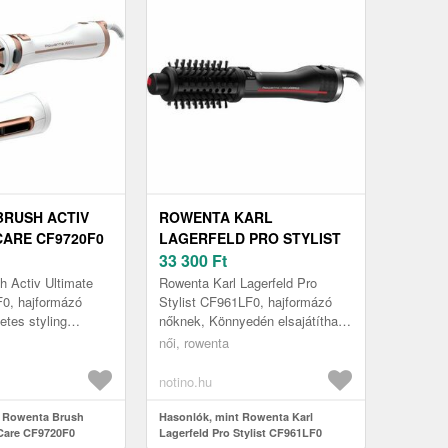
RUSH ACTIV
ROWENTA KARL
CARE CF9720F0
LAGERFELD PRO STYLIST
EGŐS
CF961LF0 MELEGLEVEGŐS
33 300
Ft
ZÓ KEFE
HAJFORMÁZÓ KEFE
 Activ Ultimate
Rowenta Karl Lagerfeld Pro
0, hajformázó
Stylist CF961LF0, hajformázó
etes styling
nőknek, Könnyedén elsajátíthatja
a szalonból lépett
a professzionális hajszárítási
női, rowenta
könnyíti a
technikát otthona kényelméb...
notino.hu
t Rowenta Brush
Hasonlók, mint Rowenta Karl
 Care CF9720F0
Lagerfeld Pro Stylist CF961LF0