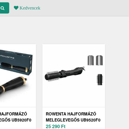
Kedvencek
HAJFORMÁZÓ
ROWENTA HAJFORMÁZÓ
EGŐS UB5920F0
MELEGLEVEGŐS UB9520F0
25 290
Ft