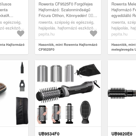
tílusos
Rowenta CF9525F0 Forgófejes
Rowenta Mele
enta
Hajformázó: Szalonminőségű
Hajformázó Fe
kkelA
Frizura Otthon, Könnyedén! 💁‍♀️
egyedülálló 
0
Képzeld el, hogy minden reggel
meleglevegős
és egészség,
rowenta, szépség és egészség,
rowenta, szé
nyedén és
úgy indulhat a napod, mintha ...
amely tökélet
ázó eszközök,
hajápolás, hajformázó eszközök,
hajápolás, ha
 el a kívánt
kreatív frizurá
hajformázó kefék
hajformázó k
pepita.hu
pepita.hu
nta Hajformázó
Hasonlók, mint Rowenta Hajformázó
Hasonlók, min
CF9525F0
meleglevegős 
UB9534F0
UB9820E0