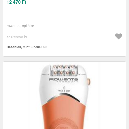
12 470
Ft
rowenta, epilátor
arukereso.hu
Hasonlók, mint EP2900F0