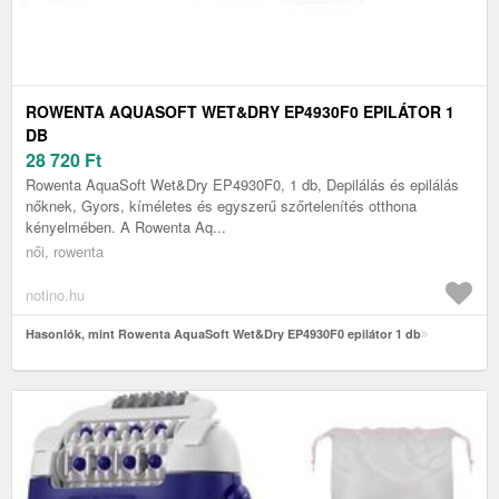
ROWENTA AQUASOFT WET&DRY EP4930F0 EPILÁTOR 1
DB
28 720
Ft
Rowenta AquaSoft Wet&Dry EP4930F0, 1 db, Depilálás és epilálás
nőknek, Gyors, kíméletes és egyszerű szőrtelenítés otthona
kényelmében. A Rowenta Aq...
női, rowenta
notino.hu
Hasonlók, mint Rowenta AquaSoft Wet&Dry EP4930F0 epilátor 1 db