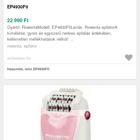
EP4930F0
22 990
Ft
Gyártó: RowentaModell: EP4930F0Leírás: Rowenta epilátorA
kíméletes, gyors és egyszerű nedves epilálás érdekében,
kellemetlen mellékhatások nélkül! ...
rowenta, epilátor
arukereso.hu
Hasonlók, mint EP4930F0