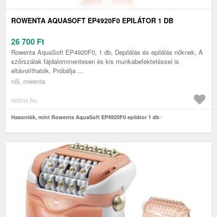
ROWENTA AQUASOFT EP4920F0 EPILÁTOR 1 DB
26 700
Ft
Rowenta AquaSoft EP4920F0, 1 db, Depilálás és epilálás nőknek, A
szőrszálak fájdalommentesen és kis munkabefektetéssel is
eltávolíthatók. Próbálja ...
női, rowenta
notino.hu
Hasonlók, mint Rowenta AquaSoft EP4920F0 epilátor 1 db