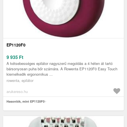
EP1120F0
9 935
Ft
A kétsebességes epilátor nagyszerű megoldás a 4 héten át tartó
bársonyosan puha bőr számára. A Rowenta EP1120F0 Easy Touch
kiemelkedik ergonomikus ...
rowenta, epilátor
arukereso.hu
Hasonlók, mint EP1120F0