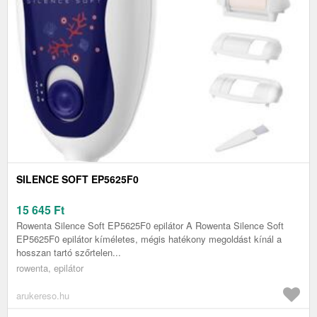
SILENCE SOFT EP5625F0
15 645
Ft
Rowenta Silence Soft EP5625F0 epilátor A Rowenta Silence Soft
EP5625F0 epilátor kíméletes, mégis hatékony megoldást kínál a
hosszan tartó szőrtelen...
rowenta, epilátor
arukereso.hu