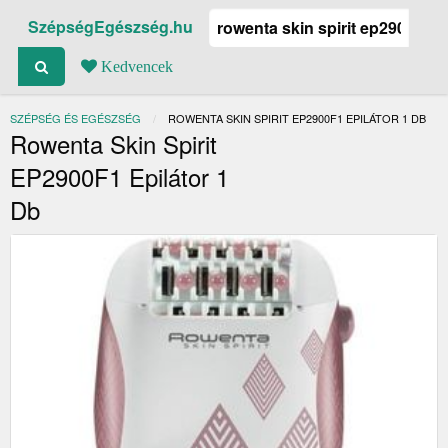
SzépségEgészség.hu
Kedvencek
SZÉPSÉG ÉS EGÉSZSÉG
JELENLEGI:
ROWENTA SKIN SPIRIT EP2900F1 EPILÁTOR 1 DB
Rowenta Skin Spirit
EP2900F1 Epilátor 1
Db