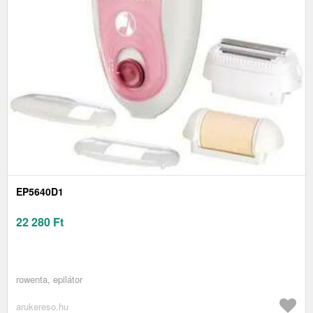
EP5640D1
22 280
Ft
rowenta, epilátor
arukereso.hu