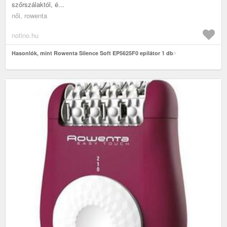
szőrszálaktól, é...
női, rowenta
notino.hu
Hasonlók, mint Rowenta Silence Soft EP5625F0 epilátor 1 db