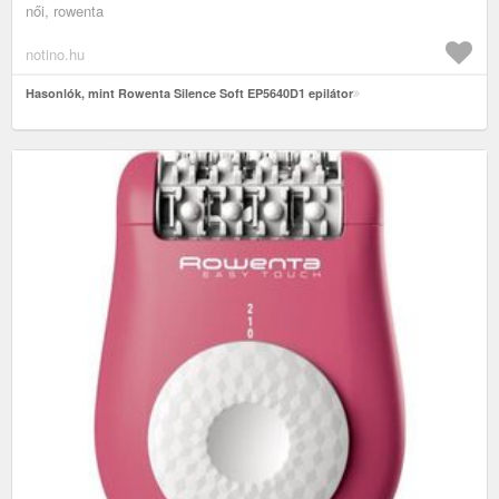
női, rowenta
notino.hu
Hasonlók, mint Rowenta Silence Soft EP5640D1 epilátor