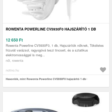
ROWENTA POWERLINE CV5930F0 HAJSZÁRÍTÓ 1 DB
12 650
Ft
Rowenta Powerline CV5930F0, 1 db, Hajszárítók nőknek, Tökéletes
frizurát varázsol, ragyogóvá teszi tincseit, és a sztatikus
elektromossággal is meg...
női, rowenta
notino.hu
Hasonlók, mint Rowenta Powerline CV5930F0 hajszárító 1 db