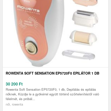
ROWENTA SOFT SENSATION EP5720F0 EPILÁTOR 1 DB
30 200
Ft
Rowenta Soft Sensation EP5720F0, 1 db, Depilálás és epilálás
nőknek, Küzdje le a gyökérrel együtt történő szőrtelenítéstől való
félelmét, és próbál...
női, rowenta