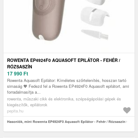
ROWENTA EP4924F0 AQUASOFT EPILÁTOR - FEHÉR /
RÓZSASZÍN
17 990
Ft
Rowenta Aquasoft Epilátor: Kíméletes szőrtelenítés, hosszan tartó
simaság 💖 Fedezd fel a Rowenta EP4924F0 Aquasoft epilátort, ami
forradalmasítja a...
rowenta, műszaki cikk és elektronika, szépségápolási gépek és
kiegészítők, epilátorok
pepita.hu
Hasonlók, mint Rowenta EP4924F0 Aquasoft Epilátor - Fehér / Rózsaszín