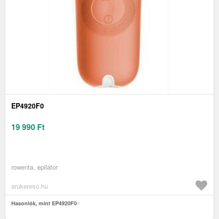
EP4920F0
19 990
Ft
rowenta, epilátor
arukereso.hu
Hasonlók, mint EP4920F0