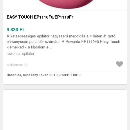
EASY TOUCH EP1110F0/EP1110F1
9 830
Ft
A kétsebességes epilátor nagyszerű megoldás a 4 héten át tartó
bársonyosan puha bőr számára. A Rowenta EP1110F0 Easy Touch
kiemelkedik a fájdalom e...
rowenta, epilátor
arukereso.hu
Hasonlók, mint Easy Touch EP1110F0/EP1110F1