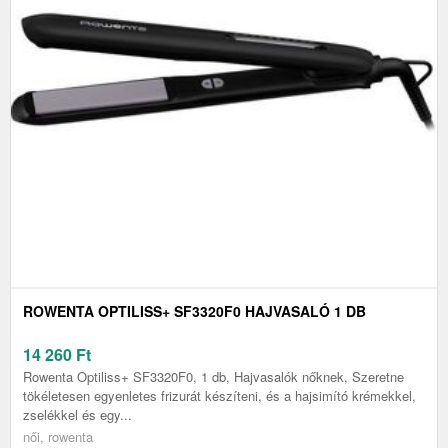
ROWENTA OPTILISS+ SF3320F0 HAJVASALÓ 1 DB
14 260
Ft
Rowenta Optiliss+ SF3320F0, 1 db, Hajvasalók nőknek, Szeretne
tökéletesen egyenletes frizurát készíteni, és a hajsimító krémekkel,
zselékkel és egy...
női, rowenta