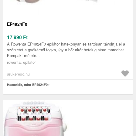
EP4924F0
17 990
Ft
A Rowenta EP4924F0 epilátor hatékonyan és tartósan távolítja el a
szőrzetet a gyökérnél fogva, így a bőr akár hetekig sima maradhat.
Kompakt mérete...
rowenta, epilátor
arukereso.hu
Hasonlók, mint EP4924F0