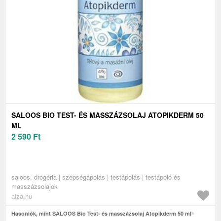
SALOOS BIO TEST- ÉS MASSZÁZSOLAJ ATOPIKDERM 50
ML
2 590
Ft
saloos, drogéria | szépségápolás | testápolás | testápoló és
masszázsolajok
alza.hu
Hasonlók, mint SALOOS Bio Test- és masszázsolaj Atopikderm 50 ml