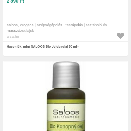
2 890
Ft
saloos, drogéria | szépségápolás | testápolás | testápoló és
masszázsolajok
alza.hu
Hasonlók, mint SALOOS Bio Jojobaolaj 50 ml