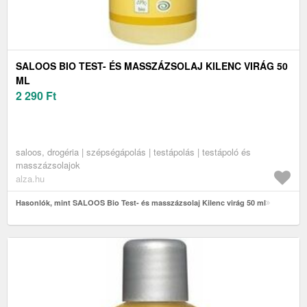
SALOOS BIO TEST- ÉS MASSZÁZSOLAJ KILENC VIRÁG 50
ML
2 290
Ft
saloos, drogéria | szépségápolás | testápolás | testápoló és
masszázsolajok
alza.hu
Hasonlók, mint SALOOS Bio Test- és masszázsolaj Kilenc virág 50 ml