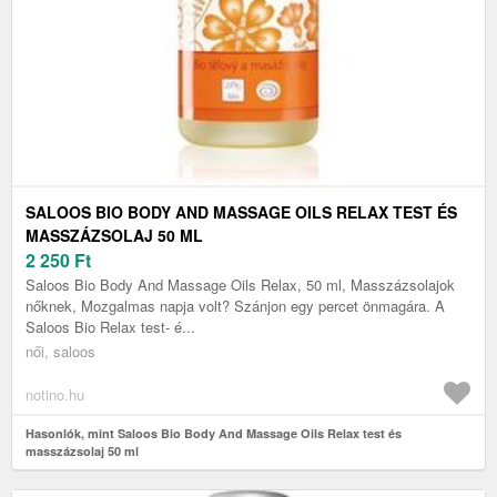
SALOOS BIO BODY AND MASSAGE OILS RELAX TEST ÉS
MASSZÁZSOLAJ 50 ML
2 250
Ft
Saloos Bio Body And Massage Oils Relax, 50 ml, Masszázsolajok
nőknek, Mozgalmas napja volt? Szánjon egy percet önmagára. A
Saloos Bio Relax test- é...
női, saloos
notino.hu
Hasonlók, mint Saloos Bio Body And Massage Oils Relax test és
masszázsolaj 50 ml