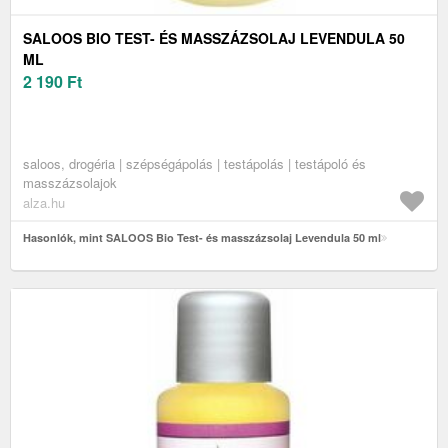
SALOOS BIO TEST- ÉS MASSZÁZSOLAJ LEVENDULA 50
ML
2 190
Ft
saloos, drogéria | szépségápolás | testápolás | testápoló és
masszázsolajok
alza.hu
Hasonlók, mint SALOOS Bio Test- és masszázsolaj Levendula 50 ml