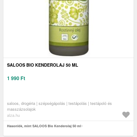
SALOOS BIO KENDEROLAJ 50 ML
1 990
Ft
saloos, drogéria | szépségápolás | testápolás | testápoló és
masszázsolajok
alza.hu
Hasonlók, mint SALOOS Bio Kenderolaj 50 ml