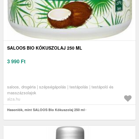
SALOOS BIO KÓKUSZOLAJ 250 ML
3 990
Ft
saloos, drogéria | szépségápolás | testápolás | testápoló és
masszázsolajok
alza.hu
Hasonlók, mint SALOOS Bio Kókuszolaj 250 ml