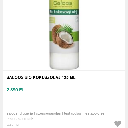
SALOOS BIO KÓKUSZOLAJ 125 ML
2 390
Ft
saloos, drogéria | szépségápolás | testápolás | testápoló és
masszázsolajok
alza.hu