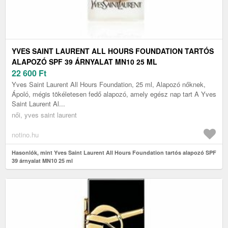
YVES SAINT LAURENT ALL HOURS FOUNDATION TARTÓS
ALAPOZÓ SPF 39 ÁRNYALAT MN10 25 ML
22 600
Ft
Yves Saint Laurent All Hours Foundation, 25 ml, Alapozó nőknek,
Ápoló, mégis tökéletesen fedő alapozó, amely egész nap tart A Yves
Saint Laurent Al...
női, yves saint laurent
notino.hu
Hasonlók, mint Yves Saint Laurent All Hours Foundation tartós alapozó SPF
39 árnyalat MN10 25 ml