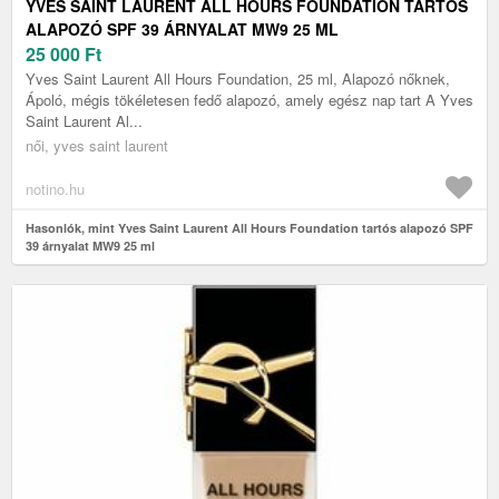
YVES SAINT LAURENT ALL HOURS FOUNDATION TARTÓS
ALAPOZÓ SPF 39 ÁRNYALAT MW9 25 ML
25 000
Ft
Yves Saint Laurent All Hours Foundation, 25 ml, Alapozó nőknek,
Ápoló, mégis tökéletesen fedő alapozó, amely egész nap tart A Yves
Saint Laurent Al...
női, yves saint laurent
notino.hu
Hasonlók, mint Yves Saint Laurent All Hours Foundation tartós alapozó SPF
39 árnyalat MW9 25 ml