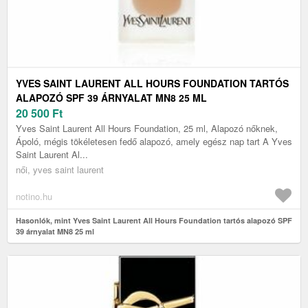
YVES SAINT LAURENT ALL HOURS FOUNDATION TARTÓS
ALAPOZÓ SPF 39 ÁRNYALAT MN8 25 ML
20 500
Ft
Yves Saint Laurent All Hours Foundation, 25 ml, Alapozó nőknek,
Ápoló, mégis tökéletesen fedő alapozó, amely egész nap tart A Yves
Saint Laurent Al...
női, yves saint laurent
notino.hu
Hasonlók, mint Yves Saint Laurent All Hours Foundation tartós alapozó SPF
39 árnyalat MN8 25 ml