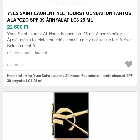
YVES SAINT LAURENT ALL HOURS FOUNDATION TARTÓS
ALAPOZÓ SPF 39 ÁRNYALAT LC6 25 ML
22 600
Ft
Yves Saint Laurent All Hours Foundation, 25 ml, Alapozó nőknek,
Ápoló, mégis tökéletesen fedő alapozó, amely egész nap tart A Yves
Saint Laurent Al...
női, yves saint laurent
notino.hu
Hasonlók, mint Yves Saint Laurent All Hours Foundation tartós alapozó SPF
39 árnyalat LC6 25 ml