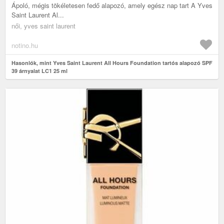
Ápoló, mégis tökéletesen fedő alapozó, amely egész nap tart A Yves
Saint Laurent Al...
női, yves saint laurent
notino.hu
Hasonlók, mint Yves Saint Laurent All Hours Foundation tartós alapozó SPF
39 árnyalat LC1 25 ml