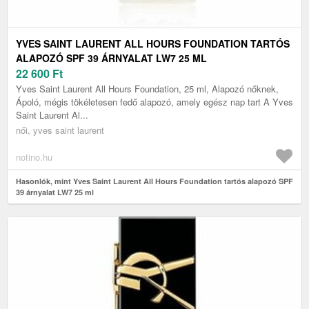
YVES SAINT LAURENT ALL HOURS FOUNDATION TARTÓS
ALAPOZÓ SPF 39 ÁRNYALAT LW7 25 ML
22 600
Ft
Yves Saint Laurent All Hours Foundation, 25 ml, Alapozó nőknek,
Ápoló, mégis tökéletesen fedő alapozó, amely egész nap tart A Yves
Saint Laurent Al...
női, yves saint laurent
notino.hu
Hasonlók, mint Yves Saint Laurent All Hours Foundation tartós alapozó SPF
39 árnyalat LW7 25 ml