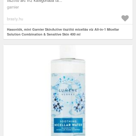
tisztító arc víz kategóriába ta...
garnier
brasty.hu
Hasonlók, mint Garnier SkinActive tisztító micellás víz All-in-1 Micellar
Solution Combination & Sensitive Skin 400 ml