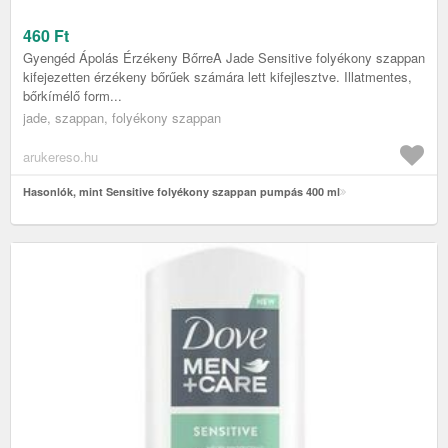
460
Ft
Gyengéd Ápolás Érzékeny BőrreA Jade Sensitive folyékony szappan
kifejezetten érzékeny bőrűek számára lett kifejlesztve. Illatmentes,
bőrkímélő form...
jade, szappan, folyékony szappan
arukereso.hu
Hasonlók, mint Sensitive folyékony szappan pumpás 400 ml