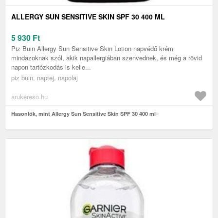
ALLERGY SUN SENSITIVE SKIN SPF 30 400 ML
5 930
Ft
Piz Buin Allergy Sun Sensitive Skin Lotion napvédő krém
mindazoknak szól, akik napallergiában szenvednek, és még a rövid
napon tartózkodás is kelle...
piz buin, naptej, napolaj
arukereso.hu
Hasonlók, mint Allergy Sun Sensitive Skin SPF 30 400 ml