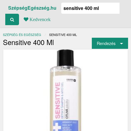
SzépségEgészség.hu
Kedvencek
SZÉPSÉG ÉS EGÉSZSÉG
JELENLEGI:
SENSITIVE 400 ML
Sensitive 400 Ml
Rendezés