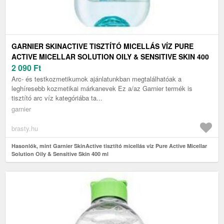
GARNIER SKINACTIVE TISZTÍTÓ MICELLÁS VÍZ PURE
ACTIVE MICELLAR SOLUTION OILY & SENSITIVE SKIN 400
ML
2 090
Ft
Arc- és testkozmetikumok ajánlatunkban megtalálhatóak a
leghíresebb kozmetikai márkanevek Ez a/az Garnier termék is
tisztító arc víz kategóriába ta...
garnier
brasty.hu
Hasonlók, mint Garnier SkinActive tisztító micellás víz Pure Active Micellar
Solution Oily & Sensitive Skin 400 ml