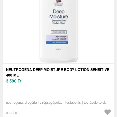
NEUTROGENA DEEP MOISTURE BODY LOTION SENSITIVE
400 ML
3 590
Ft
neutrogena, drogéria | szépségápolás | testápolás | testápoló tejek
alza.hu