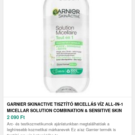
GARNIER SKINACTIVE TISZTÍTÓ MICELLÁS VÍZ ALL-IN-1
MICELLAR SOLUTION COMBINATION & SENSITIVE SKIN
400 ML
2 090
Ft
Arc- és testkozmetikumok ajánlatunkban megtalálhatóak a
leghíresebb kozmetikai márkanevek Ez a/az Garnier termék is