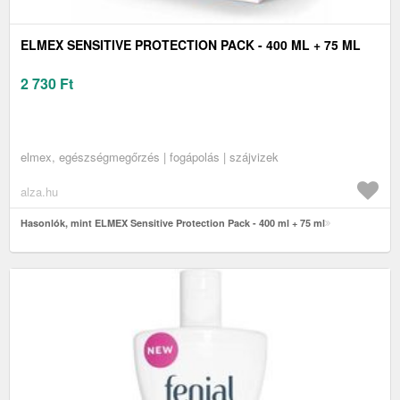
ELMEX SENSITIVE PROTECTION PACK - 400 ML + 75 ML
2 730
Ft
elmex, egészségmegőrzés | fogápolás | szájvizek
alza.hu
Hasonlók, mint ELMEX Sensitive Protection Pack - 400 ml + 75 ml