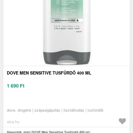
DOVE MEN SENSITIVE TUSFÜRDŐ 400 ML
1 690
Ft
dove, drogéria | szépségápolás | tisztálkodás | tusfürdők
alza.hu
Hasonlók, mint DOVE Men Sensitive Tusfürdő 400 ml