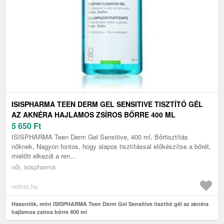
ISISPHARMA TEEN DERM GEL SENSITIVE TISZTÍTÓ GÉL
AZ AKNÉRA HAJLAMOS ZSÍROS BŐRRE 400 ML
5 650
Ft
ISISPHARMA Teen Derm Gel Sensitive, 400 ml, Bőrtisztítás
nőknek, Nagyon fontos, hogy alapos tisztítással előkészítse a bőrét,
mielőtt elkezdi a ren...
női, isispharma
notino.hu
Hasonlók, mint ISISPHARMA Teen Derm Gel Sensitive tisztító gél az aknéra
hajlamos zsíros bőrre 400 ml