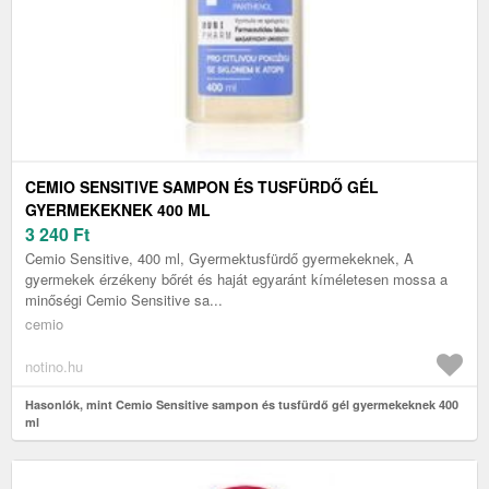
CEMIO SENSITIVE SAMPON ÉS TUSFÜRDŐ GÉL
GYERMEKEKNEK 400 ML
3 240
Ft
Cemio Sensitive, 400 ml, Gyermektusfürdő gyermekeknek, A
gyermekek érzékeny bőrét és haját egyaránt kíméletesen mossa a
minőségi Cemio Sensitive sa...
cemio
notino.hu
Hasonlók, mint Cemio Sensitive sampon és tusfürdő gél gyermekeknek 400
ml