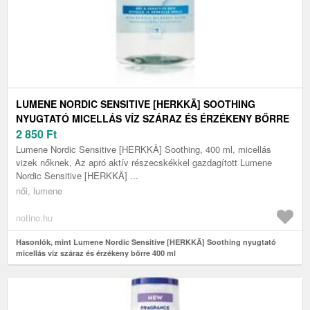
LUMENE NORDIC SENSITIVE [HERKKÄ] SOOTHING
NYUGTATÓ MICELLÁS VÍZ SZÁRAZ ÉS ÉRZÉKENY BŐRRE
400 ML
2 850
Ft
Lumene Nordic Sensitive [HERKKÄ] Soothing, 400 ml, micellás
vizek nőknek, Az apró aktív részecskékkel gazdagított Lumene
Nordic Sensitive [HERKKÄ] ...
női, lumene
notino.hu
Hasonlók, mint Lumene Nordic Sensitive [HERKKÄ] Soothing nyugtató
micellás víz száraz és érzékeny bőrre 400 ml