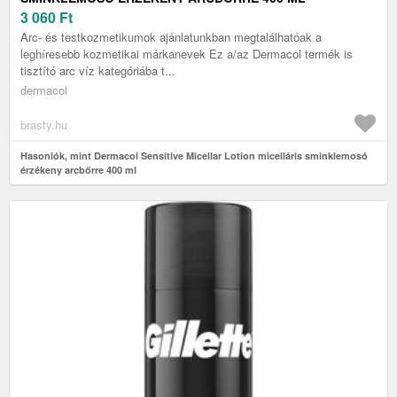
3 060
Ft
Arc- és testkozmetikumok ajánlatunkban megtalálhatóak a
leghíresebb kozmetikai márkanevek Ez a/az Dermacol termék is
tisztító arc víz kategóriába t...
dermacol
brasty.hu
Hasonlók, mint Dermacol Sensitive Micellar Lotion micelláris sminklemosó
érzékeny arcbőrre 400 ml