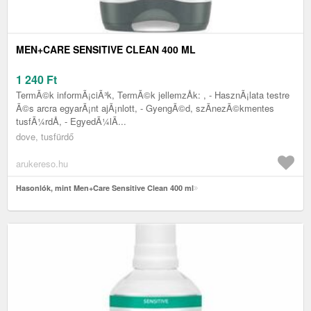
MEN+CARE SENSITIVE CLEAN 400 ML
1 240
Ft
TermÃ©k informÃ¡ciÃ³k, TermÃ©k jellemzÅk: , - HasznÃ¡lata testre
Ã©s arcra egyarÃ¡nt ajÃ¡nlott, - GyengÃ©d, szÃ­nezÃ©kmentes
tusfÃ¼rdÅ, - EgyedÃ¼lÃ...
dove, tusfürdő
arukereso.hu
Hasonlók, mint Men+Care Sensitive Clean 400 ml