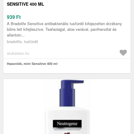
SENSITIVE 400 ML
939
Ft
A Bradolife Sensitive antibakteriális tusfürdő kifejezetten érzékeny
bőrre lett kifejlesztve. Teafaolajjal, aloe verával, panthenollal és
allantoin...
bradolife, tusfürdő
arukereso.hu
Hasonlók, mint Sensitive 400 ml