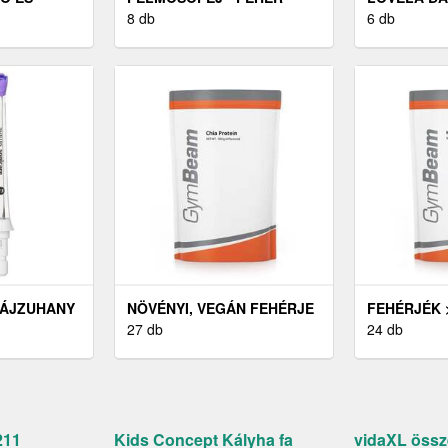
8 db
MOSÓSZER
6 db
RUHÁKHOZ
ZÁJZUHANY
NÖVÉNYI, VEGÁN FEHÉRJE
FEHÉRJÉK 
27 db
FEHÉRJE
24 db
211
Kids Concept Kályha fa
vidaXL össz