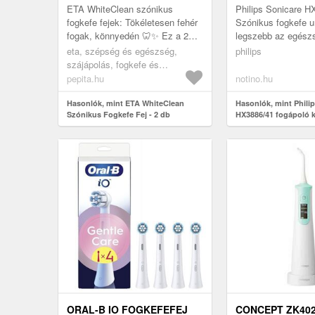
ETA WhiteClean szónikus
Philips Sonicare H
fogkefe fejek: Tökéletesen fehér
Szónikus fogkefe u
fogak, könnyedén 🦷✨ Ez a 2
legszebb az egész
db-os ETA WhiteClean szónikus
ragyogóan fehér fo
eta, szépség és egészség,
philips
fogkefe fej készlet maximálisan
kozmetikai készlet 
szájápolás, fogkefe és
h...
Sonicare H...
szájzuhany pótfejek
pepita.hu
notino.hu
Hasonlók, mint ETA WhiteClean
Hasonlók, mint Phili
Szónikus Fogkefe Fej - 2 db
HX3886/41 fogápoló k
ORAL-B IO FOGKEFEFEJ
CONCEPT ZK40