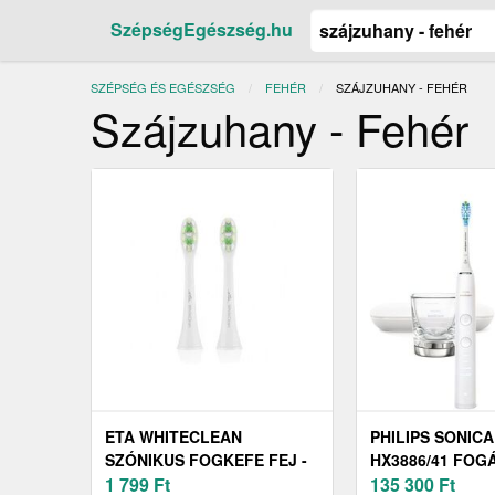
SzépségEgészség.hu
SZÉPSÉG ÉS EGÉSZSÉG
FEHÉR
JELENLEGI:
SZÁJZUHANY - FEHÉR
Szájzuhany - Fehér
ETA WHITECLEAN
PHILIPS SONIC
SZÓNIKUS FOGKEFE FEJ -
HX3886/41 FOG
2 DB
1 799
Ft
KÉSZLET WHITE
135 300
Ft