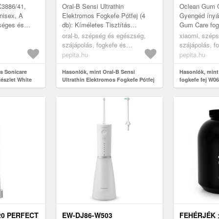
X3886/41,
Oral-B Sensi Ultrathin
Oclean Gum C
nisex, A
Elektromos Fogkefe Pótfej (4
Gyengéd ínyá
séges és
db): Kíméletes Tisztítás
Gum Care fogk
gsor. Ez a
Érzékeny Fogínyre 🦷 Ez a 4
választás az 
oral-b, szépség és egészség,
xiaomi, szép
Philips
darabos Oral-B Sensi Ultrathin
ápolásához. 
szájápolás, fogkefe és
szájápolás, f
elektromos f...
kialakít...
szájzuhany pótfejek
szájzuhany pó
pepita.hu
pepita.hu
ps Sonicare
Hasonlók, mint Oral-B Sensi
Hasonlók, min
észlet White
Ultrathin Elektromos Fogkefe Pótfej
fogkefe fej W06
- 4 db
készlet)
20 PERFECT
EW-DJ86-W503
FEHÉRJÉK 