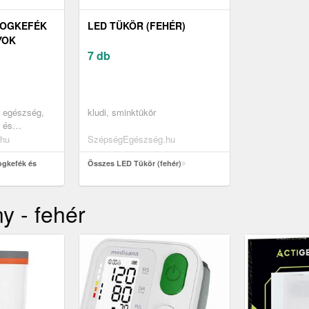
FOGKEFÉK
LED TÜKÖR (FEHÉR)
YOK
7 db
s egészség,
kludi, sminktükör
e és
k
hu
SzépségEgészség.hu
ogkefék és
Összes LED Tükör (fehér)
y - fehér