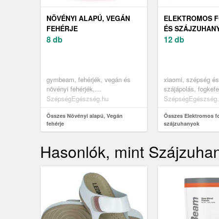
NÖVÉNYI ALAPÚ, VEGÁN
ELEKTROMOS 
FEHÉRJE
ÉS SZÁJZUHAN
8 db
12 db
gymbeam, fehérjék, vegán és
xiaomi, szépség é
növényi fehérjék,
szájápolás, fogkef
egykomponensű vegán fehérjék
szájzuhany pótfeje
SzépségEgészség.hu
SzépségEgészség.
Összes Növényi alapú, Vegán
Összes Elektromos f
fehérje
szájzuhanyok
Hasonlók, mint Szájzuhan