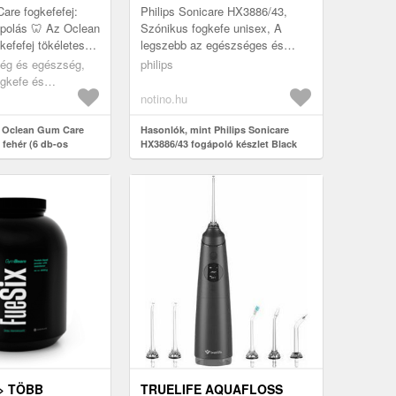
are fogkefefej:
Philips Sonicare HX3886/43,
polás 🦷 Az Oclean
Szónikus fogkefe unisex, A
efefej tökéletes
legszebb az egészséges és
érzékeny ínyek
ragyogóan fehér fogsor. Ez a
ség és egészség,
philips
Különleges
kozmetikai készlet Philips
ogkefe és
Sonicare H...
tfejek
notino.hu
t Oclean Gum Care
Hasonlók, mint Philips Sonicare
 fehér (6 db-os
HX3886/43 fogápoló készlet Black
> TÖBB
TRUELIFE AQUAFLOSS