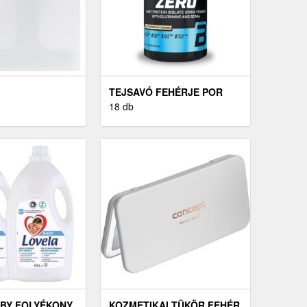
TEJSAVÓ FEHÉRJE POR
ÉRLEG FEHÉR
18 db
BY FOLYÉKONY
KOZMETIKAI TÜKÖR FEHÉR