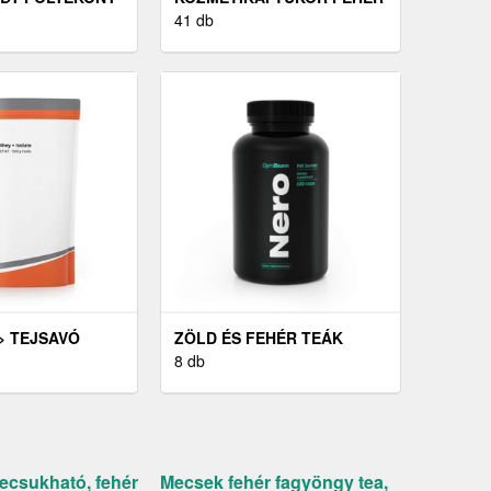
 FEHÉR
41 db
> TEJSAVÓ
ZÖLD ÉS FEHÉR TEÁK
8 db
ecsukható, fehér
Mecsek fehér fagyöngy tea,