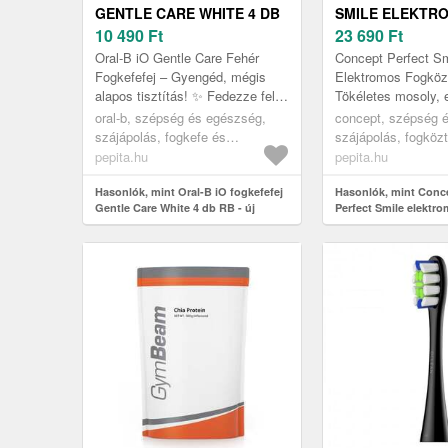
GENTLE CARE WHITE 4 DB
SMILE ELEKTR
RB - ÚJ
10 490
Ft
FOGKÖZTISZTÍT
23 690
Ft
SZÁJZUHANY
Oral-B iO Gentle Care Fehér
Concept Perfect Sm
Fogkefefej – Gyengéd, mégis
Elektromos Fogközt
alapos tisztítás! ✨ Fedezze fel
Tökéletes mosoly,
az Oral-B iO Gentle Care
íny ✨ Ez az elekt
oral-b, szépség és egészség,
concept, szépség 
pótfejeket, amelyek a
fogköztisztító és 
szájápolás, fogkefe és
szájápolás, fogközt
professzioná...
tökéletesen kiegé..
szájzuhany pótfejek
pepita.hu
pepita.hu
Hasonlók, mint Oral-B iO fogkefefej
Hasonlók, mint Conc
Gentle Care White 4 db RB - új
Perfect Smile elektr
fogköztisztító és sz