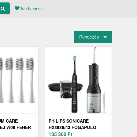
Kedvencek
Rendezés
UM CARE
PHILIPS SONICARE
EJ W06 FEHÉR
HX3886/43 FOGÁPOLÓ
ÉSZLET)
KÉSZLET BLACK
135 300
Ft