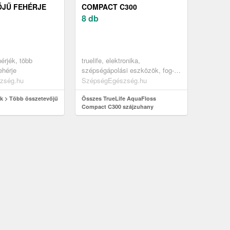
JŰ FEHÉRJE
COMPACT C300
SZÁJZUHANY
8 db
érjék, több
truelife, elektronika,
ehérje
szépségápolási eszközök, fog-
és szájápolási eszközök,
zség.hu
SzépségEgészség.hu
szájzuhanyok, hordozható
k > Több összetevőjű
szájzuhanyok
Összes TrueLife AquaFloss
Compact C300 szájzuhany