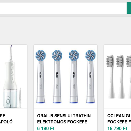
ARE
ORAL-B SENSI ULTRATHIN
OCLEAN G
ÁPOLÓ
ELEKTROMOS FOGKEFE
FOGKEFE F
PÓTFEJ - 4 DB
6 190
Ft
(6 DB-OS K
18 790
Ft