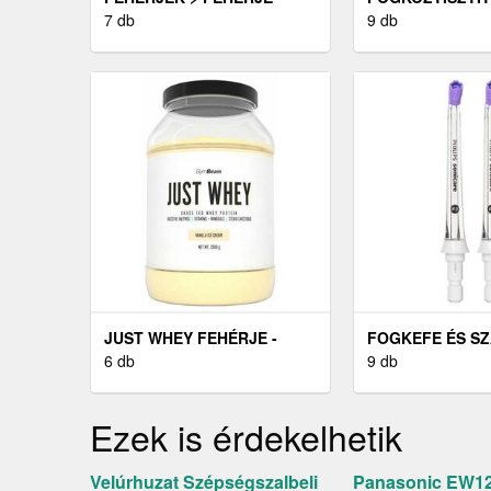
ITALOK
7 db
SZÁJZUHANY
9 db
JUST WHEY FEHÉRJE -
FOGKEFE ÉS S
GYMBEAM
6 db
PÓTFEJEK
9 db
Ezek is érdekelhetik
Velúrhuzat Szépségszalbeli
Panasonic EW1