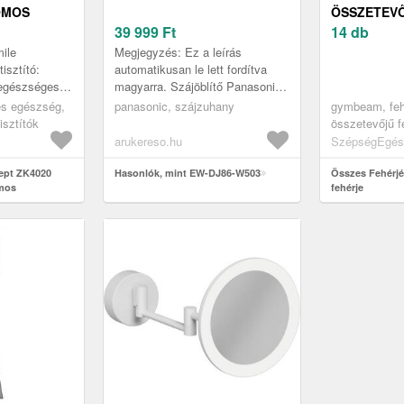
OMOS
ÖSSZETEVŐ
Ó ÉS
39 999
Ft
14 db
ile
Megjegyzés: Ez a leírás
isztító:
automatikusan le lett fordítva
 egészséges
magyarra. Szájöblítő Panasonic
romos
Ultrasonic EW-DJ86-W503, 5
és egészség,
panasonic, szájzuhany
gymbeam, feh
szájzuhany
nyomásfokozat, gyorstöltés 1
isztítók
összetevőjű f
.
óra, ...
arukereso.hu
SzépségEgés
ept ZK4020
Hasonlók, mint EW-DJ86-W503
Összes Fehérjé
omos
fehérje
ájzuhany