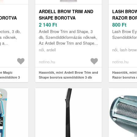
ARDELL BROW TRIM AND
LASH BRO
OROTVA
SHAPE BOROTVA
RAZOR BO
3 DB
SZEMÖLDÖKRE 3 DB
2 140
Ft
SZEMÖLDÖ
800
Ft
ctors, 3 db,
Ardell Brow Trim and Shape, 3
Lash Brow Ey
s nőknek,
db, Szemöldökformázás nőknek,
Szemöldökfo
g a
Az Ardell Brow Trim and Shape
álakat is
borotva szemöldökre, arcra, és
női, ardell
női, lash brow
onális
bikinivonalra is használha...
notino.hu
notino.hu
ce Magic
Hasonlók, mint Ardell Brow Trim and
Hasonlók, min
zemöldökre 3
Shape borotva szemöldökre 3 db
Razor borotva 