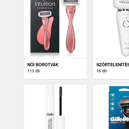
NŐI BOROTVÁK
SZŐRTELENÍTÉS
113 db
BOROTVÁK, EP
16 db