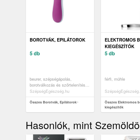
BOROTVÁK, EPILÁTOROK
ELEKTROMOS 
KIEGÉSZÍTŐK
5 db
5 db
beurer, szépségápolás,
férfi, mühle
borotválkozás és szőrtelenítés,
borotvák, női borotvák
SzépségEgészség.hu
SzépségEgészség.
Összes Borotvák, Epilátorok
Összes Elektromos b
kiegészítők
Hasonlók, mint Szemöldö