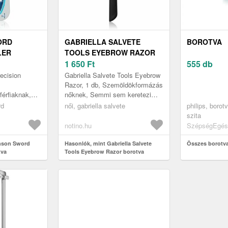
ORD
GABRIELLA SALVETE
BOROTVA
LER
TOOLS EYEBROW RAZOR
MÖLDÖKRE
BOROTVA SZEMÖLDÖKRE 1
1 650
Ft
555 db
DB
ecision
Gabriella Salvete Tools Eyebrow
Razor, 1 db, Szemöldökformázás
férfiaknak,
nőknek, Semmi sem keretezi
otválni arcát
jobban az arcot, mint az ápolt,
rd
női, gabriella salvete
philips, borot
észeit? A
tökéletesen formázott sze...
szita
notino.hu
SzépségEgés
inson Sword
Hasonlók, mint Gabriella Salvete
Összes borotv
tva
Tools Eyebrow Razor borotva
 3 db
szemöldökre 1 db