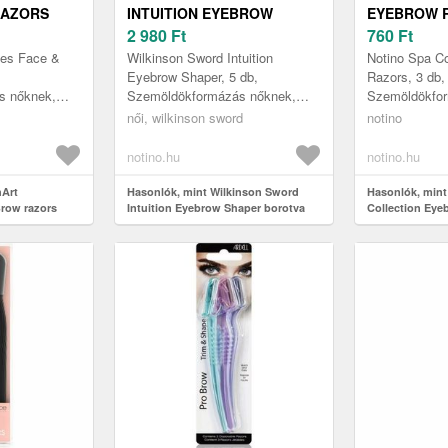
RAZORS
INTUITION EYEBROW
EYEBROW 
ÖLDÖKRE 6
SHAPER BOROTVA
2 980
Ft
BOROTVA 
760
Ft
SZEMÖLDÖKRE 5 DB
DB
ies Face &
Wilkinson Sword Intuition
Notino Spa Co
Eyebrow Shaper, 5 db,
Razors, 3 db,
s nőknek,
Szemöldökformázás nőknek,
Szemöldökfor
abb
Formázza szemöldökét
tökéletes meg
női, wilkinson sword
notino
tására A
maradéktalanul hibátlan formára!
az első lépés
a precí...
A Wilkinson Sword B...
arcszőrzet elt
notino.hu
notino.hu
hArt
Hasonlók, mint Wilkinson Sword
Hasonlók, mint
Brow razors
Intuition Eyebrow Shaper borotva
Collection Eye
 6 db
szemöldökre 5 db
szemöldökre 3