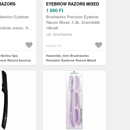
RAZORS
EYEBROW RAZORS MIXED
SZEMÖLDÖKRE 3
BOROTVA SZEMÖLDÖKRE
1 890
Ft
llection Eyebrow
Brushworks Precision Eyebrow
Razors Mixed, 3 db, Szemöldök
mázás unisex, A
nőknek
jelenés eléréséhez
női, brushworks
 a felesleges
áv...
notino.hu
 Notino Spa
Hasonlók, mint Brushworks
brow Razors borotva
Precision Eyebrow Razors Mixed
 db
borotva szemöldökre