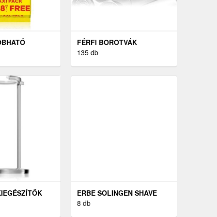
OBHATÓ
FÉRFI BOROTVÁK
135 db
IEGÉSZÍTŐK
ERBE SOLINGEN SHAVE
BOROTVA
8 db