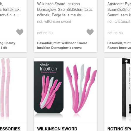
b,
Wilkinson Sword Intuition
Aristocrat Ey
 férfiaknak,
Dermaglow, Szemöldökformázás
Szemöldökfo
otválni a
nőknek, Fedje fel sima és
Semmi sem ke
egyes részeit?
ragyogó bőrét. A Wilkinson
arcot, mint az
női, wilkinson sword
női, aristocrat
g Beauty
Sword Intuition Dermaglow
formázott sze
borotva két c...
notino.hu
notino.hu
ing Beauty
Hasonlók, mint Wilkinson Sword
Hasonlók, mint
 1 db
Intuition Dermaglow borotva
Razors borotva
szemöldökre
ESSORIES
WILKINSON SWORD
NOTINO SP