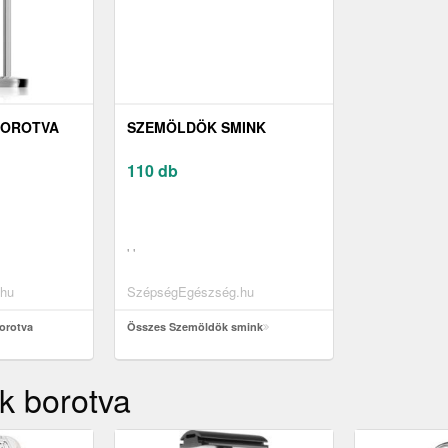
BOROTVA
SZEMÖLDÖK SMINK
110 db
' '
hu
SzépségEgészség.hu
orotva
Összes Szemöldök smink
k borotva