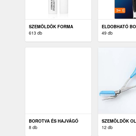
SZEMÖLDÖK FORMA
ELDOBHATÓ B
613 db
49 db
BOROTVA ÉS HAJVÁGÓ
SZEMÖLDÖK O
SZETTEK
8 db
12 db