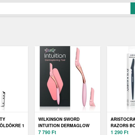
TY
WILKINSON SWORD
ARISTOCR
ÖLDÖKRE 1
INTUITION DERMAGLOW
RAZORS B
BOROTVA SZEMÖLDÖKRE
7 790
Ft
SZEMÖLDÖ
1 290
Ft