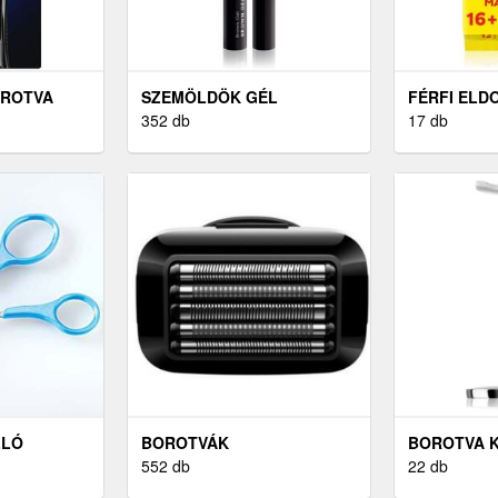
OROTVA
SZEMÖLDÖK GÉL
FÉRFI ELD
SZEMPILLASPIRÁL
352 db
BOROTVÁK
17 db
LLÓ
BOROTVÁK
BOROTVA K
552 db
22 db