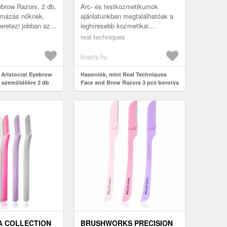
ebrow Razors, 2 db,
Arc- és testkozmetikumok
rmázás nőknek,
ajánlatunkban megtalálhatóak a
retezi jobban az
leghíresebb kozmetikai
 ápolt, tökéletesen
márkanevek Ez a/az Real
real techniques
möldök. A mi...
Techniques termék is
borotválkozás, epilálás...
brasty.hu
 Aristocrat Eyebrow
Hasonlók, mint Real Techniques
 szemöldökre 2 db
Face and Brow Razors 3 pcs borotva
szemöldökre
A COLLECTION
BRUSHWORKS PRECISION