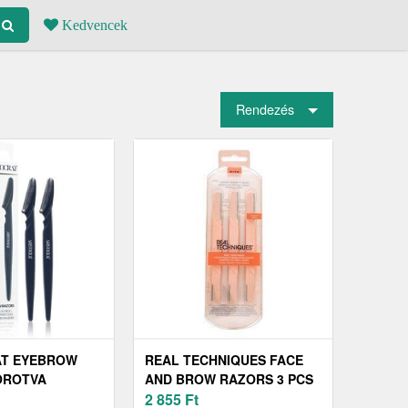
Kedvencek
Rendezés
AT EYEBROW
REAL TECHNIQUES FACE
OROTVA
AND BROW RAZORS 3 PCS
KRE 2 DB
BOROTVA SZEMÖLDÖKRE
2 855
Ft