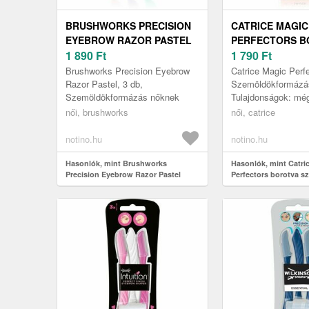
BRUSHWORKS PRECISION
CATRICE MAGIC
EYEBROW RAZOR PASTEL
PERFECTORS B
BOROTVA SZEMÖLDÖKRE
1 890
Ft
SZEMÖLDÖKRE 
1 790
Ft
Brushworks Precision Eyebrow
Catrice Magic Perfe
Razor Pastel, 3 db,
Szemöldökformázá
Szemöldökformázás nőknek
Tulajdonságok: mé
legfinomabb szőrsz
női, brushworks
női, catrice
megfogja professzi
eredményt bizto...
notino.hu
notino.hu
Hasonlók, mint Brushworks
Hasonlók, mint Catri
Precision Eyebrow Razor Pastel
Perfectors borotva s
borotva szemöldökre
db