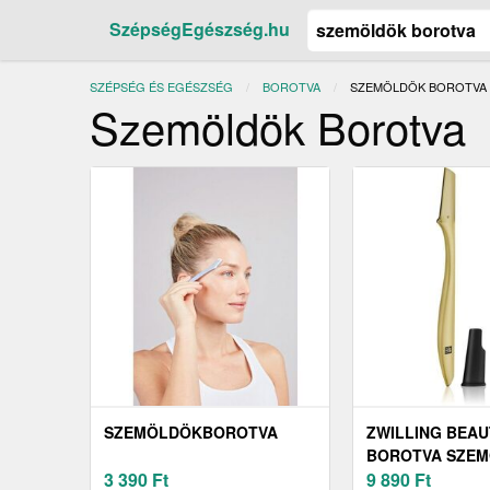
SzépségEgészség.hu
SZÉPSÉG ÉS EGÉSZSÉG
BOROTVA
JELENLEGI:
SZEMÖLDÖK BOROTVA
Szemöldök Borotva
SZEMÖLDÖKBOROTVA
ZWILLING BEAU
BOROTVA SZEM
3 390
Ft
DB
9 890
Ft