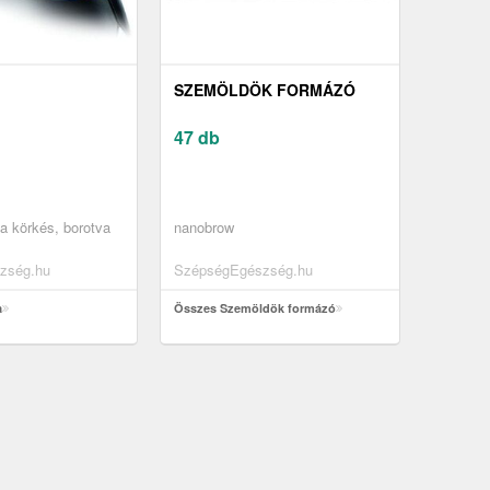
SZEMÖLDÖK FORMÁZÓ
47 db
va körkés, borotva
nanobrow
zség.hu
SzépségEgészség.hu
a
Összes Szemöldök formázó