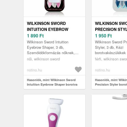
WILKINSON SWORD
WILKINSON SW
INTUITION EYEBROW
PRECISION STY
SHAPER BOROTVA
1 890
Ft
BOROTVA SZE
1 950
Ft
SZEMÖLDÖKRE 3 DB
URAKNAK 3 DB
Wilkinson Sword Intuition
Wilkinson Sword Pr
Eyebrow Shaper, 3 db,
Styler, 3 db, Kézi
Szemöldökformázás nőknek,
borotvakészülékek 
Formázza szemöldökét
Szeretné simára bor
női, wilkinson sword
férfi, wilkinson swo
maradéktalanul hibátlan formára!
vagy annak egyes r
A Wilkinson Sword B...
praktikus W...
notino.hu
notino.hu
Hasonlók, mint Wilkinson Sword
Hasonlók, mint Wilk
Intuition Eyebrow Shaper borotva
Precision Styler boro
szemöldökre 3 db
szemöldökre uraknak