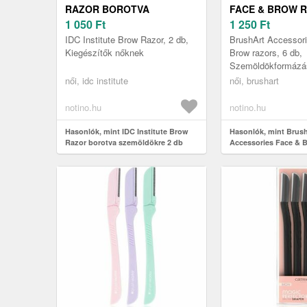
RAZOR BOROTVA
FACE & BROW 
SZEMÖLDÖKRE 2 DB
1 050
Ft
BOROTVA SZEM
1 250
Ft
DB
IDC Institute Brow Razor, 2 db,
BrushArt Accessor
Kiegészítők nőknek
Brow razors, 6 db,
Szemöldökformázá
Pengék a legfinom
női, idc institute
női, brushart
szőrszálak eltávolí
szemöldök formázás
notino.hu
notino.hu
Hasonlók, mint IDC Institute Brow
Hasonlók, mint Brus
Razor borotva szemöldökre 2 db
Accessories Face & 
borotva szemöldökre