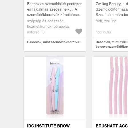
Formázza szemöldökét pontosan
Zwilling Beauty, 1 d
és fájdalmas szedés nélkül. A
Szemöldökformázás
szemöldökborotvák kíméletesen
Szeretné simára bor
és gyorsan eltávolítják a
testét vagy annak 
szépség és egészség,
férfi, zwilling
szőrszálakat. Pillanatok alatt ...
A praktikus Zwillin
kozmetikumok, bőrápolás
boro...
astoreo.hu
notino.hu
Hasonlók, mint szemöldökborotva
Hasonlók, mint Zwill
borotva szemöldökre
IDC INSTITUTE BROW
BRUSHART ACC