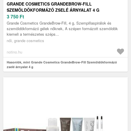
GRANDE COSMETICS GRANDEBROW-FILL
SZEMÖLDÖKFORMÁZÓ ZSELÉ ÁRNYALAT 4 G
3 750
Ft
Grande Cosmetics GrandeBrow-Fill, 4 g, Szempillaspirálok és
szemöldökformázó gélek nőknek, A szépen formázott szemöldök
kiemeli a természetes széps...
női, grande cosmetics
notino.hu
Hasonlók, mint Grande Cosmetics GrandeBrow-Fill Szemöldökformázó
zselé árnyalat 4 g