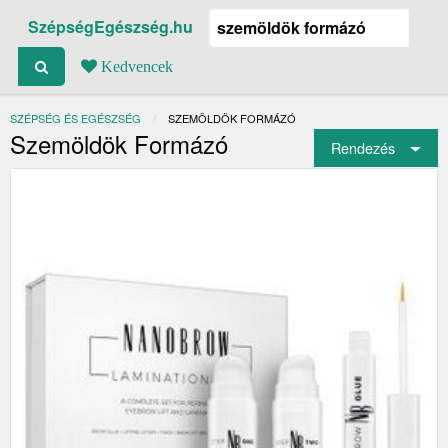
SzépségEgészség.hu
Kedvencek
SZÉPSÉG ÉS EGÉSZSÉG
JELENLEGI:
SZEMÖLDÖK FORMÁZÓ
Szemöldök Formázó
Rendezés