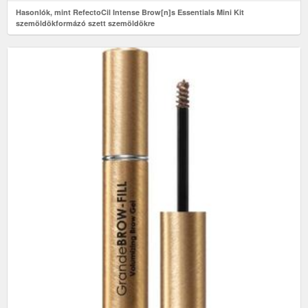
Hasonlók, mint RefectoCil Intense Brow[n]s Essentials Mini Kit
szemöldökformázó szett szemöldökre