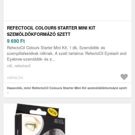
REFECTOCIL COLOURS STARTER MINI KIT
SZEMÖLDÖKFORMÁZÓ SZETT
9 690
Ft
RefectoCil Colours Starter Mini Kit, 1 db, Szemöldök- és
szempillafestékek nőknek, A szett tartalma: RefectoCil Eyelash and
Eyebrow szemöldök- és s...
női, refectocil
notino.hu
Hasonlók, mint RefectoCil Colours Starter Mini Kit szemöldökformázó szett