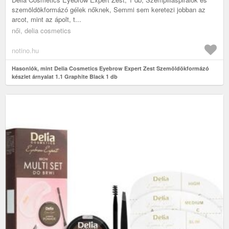
szemöldökformázó gélek nőknek, Semmi sem keretezi jobban az
arcot, mint az ápolt, t...
női, delia cosmetics
notino.hu
Hasonlók, mint Delia Cosmetics Eyebrow Expert Zest Szemöldökformázó
készlet árnyalat 1.1 Graphite Black 1 db