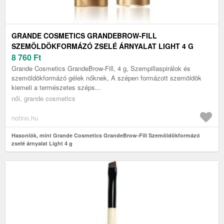
GRANDE COSMETICS GRANDEBROW-FILL
SZEMÖLDÖKFORMÁZÓ ZSELÉ ÁRNYALAT LIGHT 4 G
8 760
Ft
Grande Cosmetics GrandeBrow-Fill, 4 g, Szempillaspirálok és
szemöldökformázó gélek nőknek, A szépen formázott szemöldök
kiemeli a természetes széps...
női, grande cosmetics
notino.hu
Hasonlók, mint Grande Cosmetics GrandeBrow-Fill Szemöldökformázó
zselé árnyalat Light 4 g