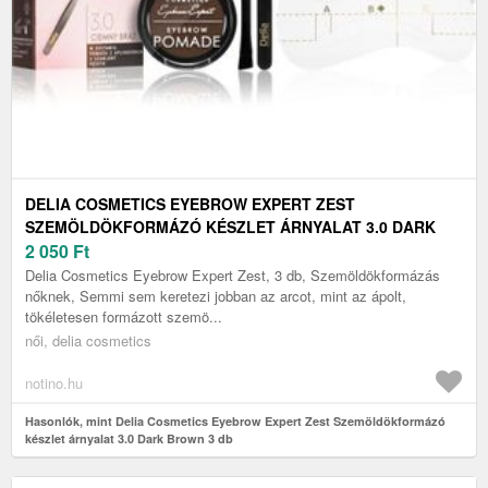
DELIA COSMETICS EYEBROW EXPERT ZEST
SZEMÖLDÖKFORMÁZÓ KÉSZLET ÁRNYALAT 3.0 DARK
BROWN 3 DB
2 050
Ft
Delia Cosmetics Eyebrow Expert Zest, 3 db, Szemöldökformázás
nőknek, Semmi sem keretezi jobban az arcot, mint az ápolt,
tökéletesen formázott szemö...
női, delia cosmetics
notino.hu
Hasonlók, mint Delia Cosmetics Eyebrow Expert Zest Szemöldökformázó
készlet árnyalat 3.0 Dark Brown 3 db