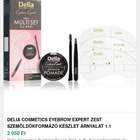
DELIA COSMETICS EYEBROW EXPERT ZEST
SZEMÖLDÖKFORMÁZÓ KÉSZLET ÁRNYALAT 1.1
GRAPHITE BLACK 1 DB
2 050
Ft
Delia Cosmetics Eyebrow Expert Zest, 1 db, Szempillaspirálok és