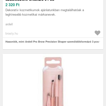
2 320
Ft
Dekoratív kozmetikumok ajánlatunkban megtalálhatóak a
leghíresebb kozmetikai márkanevek.
ardell
brasty.hu
Hasonlók, mint Ardell Pro Brow Precision Shaper szemöldökformázó 3 pcs