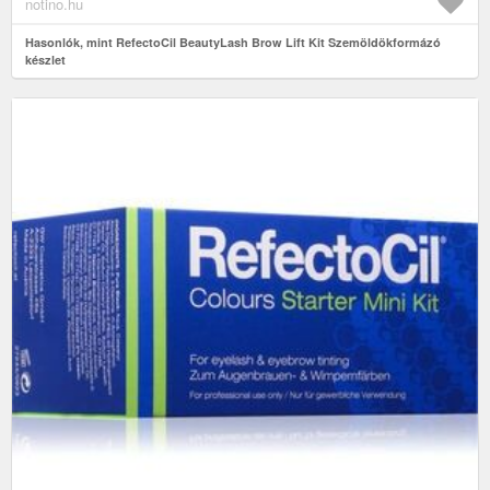
notino.hu
Hasonlók, mint RefectoCil BeautyLash Brow Lift Kit Szemöldökformázó
készlet