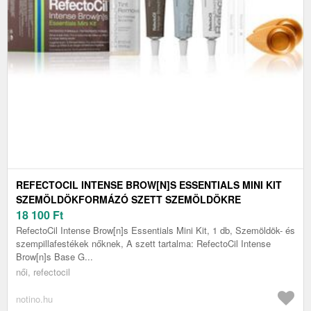
REFECTOCIL INTENSE BROW[N]S ESSENTIALS MINI KIT
SZEMÖLDÖKFORMÁZÓ SZETT SZEMÖLDÖKRE
18 100
Ft
RefectoCil Intense Brow[n]s Essentials Mini Kit, 1 db, Szemöldök- és
szempillafestékek nőknek, A szett tartalma: RefectoCil Intense
Brow[n]s Base G...
női, refectocil
notino.hu