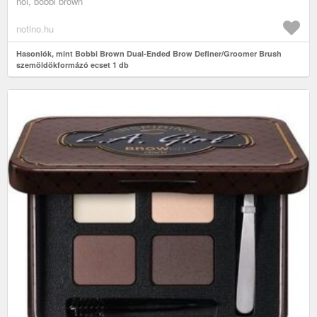
női, bobbi brown
notino.hu
Hasonlók, mint Bobbi Brown Dual-Ended Brow Definer/Groomer Brush
szemöldökformázó ecset 1 db