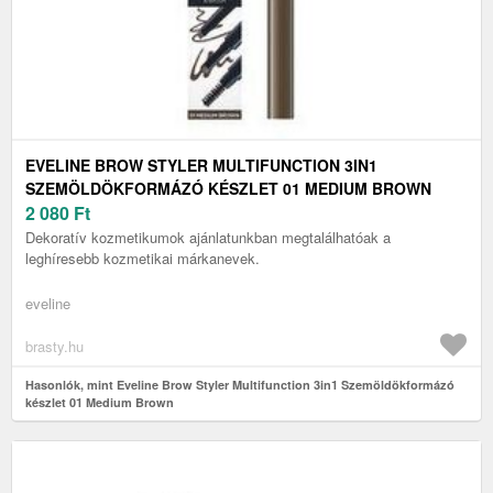
EVELINE BROW STYLER MULTIFUNCTION 3IN1
SZEMÖLDÖKFORMÁZÓ KÉSZLET 01 MEDIUM BROWN
2 080
Ft
Dekoratív kozmetikumok ajánlatunkban megtalálhatóak a
leghíresebb kozmetikai márkanevek.
eveline
brasty.hu
Hasonlók, mint Eveline Brow Styler Multifunction 3in1 Szemöldökformázó
készlet 01 Medium Brown