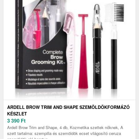
ARDELL BROW TRIM AND SHAPE SZEMÖLDÖKFORMÁZÓ
KÉSZLET
3 390
Ft
Ardell Brow Trim and Shape, 4 db, Kozmetika szettek nőknek, A
szett tartalma: szempilla és szemöldök ecset világosító ceruza