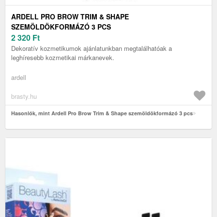
ARDELL PRO BROW TRIM & SHAPE
SZEMÖLDÖKFORMÁZÓ 3 PCS
2 320
Ft
Dekoratív kozmetikumok ajánlatunkban megtalálhatóak a
leghíresebb kozmetikai márkanevek.
ardell
brasty.hu
Hasonlók, mint Ardell Pro Brow Trim & Shape szemöldökformázó 3 pcs