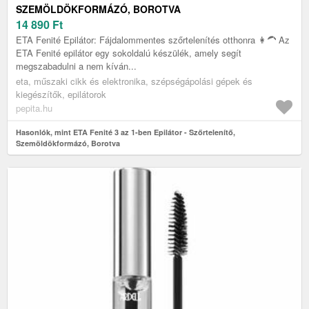
SZEMÖLDÖKFORMÁZÓ, BOROTVA
14 890
Ft
ETA Fenité Epilátor: Fájdalommentes szőrtelenítés otthonra 👩‍🦱 Az
ETA Fenité epilátor egy sokoldalú készülék, amely segít
megszabadulni a nem kíván...
eta, műszaki cikk és elektronika, szépségápolási gépek és
kiegészítők, epilátorok
pepita.hu
Hasonlók, mint ETA Fenité 3 az 1-ben Epilátor - Szőrtelenítő,
Szemöldökformázó, Borotva