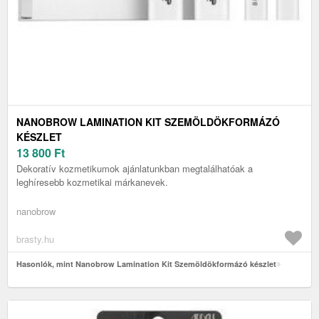
NANOBROW LAMINATION KIT SZEMÖLDÖKFORMÁZÓ
KÉSZLET
13 800
Ft
Dekoratív kozmetikumok ajánlatunkban megtalálhatóak a
leghíresebb kozmetikai márkanevek.
nanobrow
brasty.hu
Hasonlók, mint Nanobrow Lamination Kit Szemöldökformázó készlet