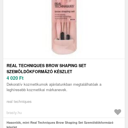
REAL TECHNIQUES BROW SHAPING SET
SZEMÖLDÖKFORMÁZÓ KÉSZLET
4 020
Ft
Dekoratív kozmetikumok ajánlatunkban megtalálhatóak a
leghíresebb kozmetikai márkanevek.
real techniques
brasty.hu
Hasonlók, mint Real Techniques Brow Shaping Set Szemöldökformázó
készlet