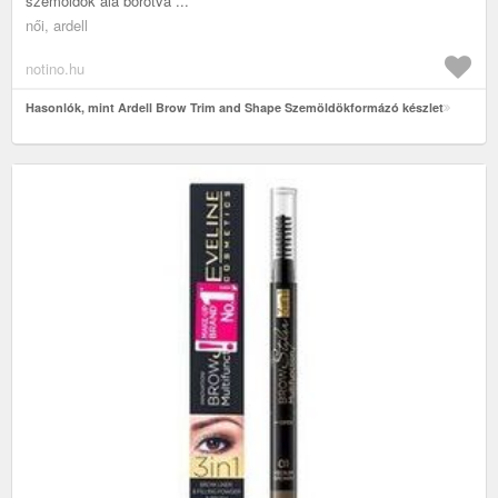
szemöldök alá borotva ...
női, ardell
notino.hu
Hasonlók, mint Ardell Brow Trim and Shape Szemöldökformázó készlet