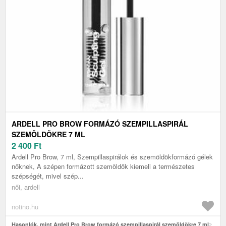
ARDELL PRO BROW FORMÁZÓ SZEMPILLASPIRÁL
SZEMÖLDÖKRE 7 ML
2 400
Ft
Ardell Pro Brow, 7 ml, Szempillaspirálok és szemöldökformázó gélek
nőknek, A szépen formázott szemöldök kiemeli a természetes
szépségét, mivel szép...
női, ardell
notino.hu
Hasonlók, mint Ardell Pro Brow formázó szempillaspirál szemöldökre 7 ml