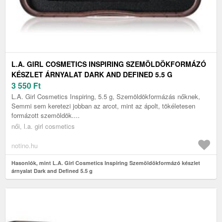
L.A. GIRL COSMETICS INSPIRING SZEMÖLDÖKFORMÁZÓ
KÉSZLET ÁRNYALAT DARK AND DEFINED 5.5 G
3 550
Ft
L.A. Girl Cosmetics Inspiring, 5.5 g, Szemöldökformázás nőknek,
Semmi sem keretezi jobban az arcot, mint az ápolt, tökéletesen
formázott szemöldök....
női, l.a. girl cosmetics
notino.hu
Hasonlók, mint L.A. Girl Cosmetics Inspiring Szemöldökformázó készlet
árnyalat Dark and Defined 5.5 g