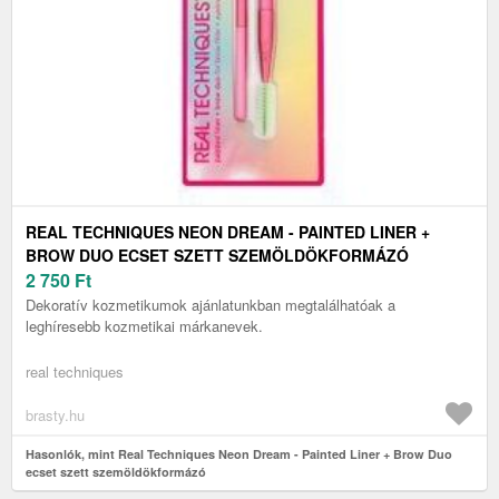
REAL TECHNIQUES NEON DREAM - PAINTED LINER +
BROW DUO ECSET SZETT SZEMÖLDÖKFORMÁZÓ
2 750
Ft
Dekoratív kozmetikumok ajánlatunkban megtalálhatóak a
leghíresebb kozmetikai márkanevek.
real techniques
brasty.hu
Hasonlók, mint Real Techniques Neon Dream - Painted Liner + Brow Duo
ecset szett szemöldökformázó