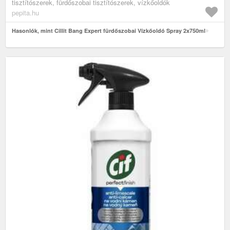
tisztítószerek, fürdőszobai tisztítószerek, vízkőoldók
pepita.hu
Hasonlók, mint Cillit Bang Expert fürdőszobai Vízkőoldó Spray 2x750ml