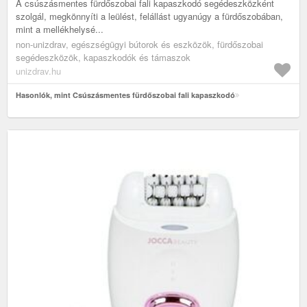
A csúszásmentes fürdőszobai fali kapaszkodó segédeszközként
szolgál, megkönnyíti a leülést, felállást ugyanúgy a fürdőszobában,
mint a mellékhelysé...
non-unizdrav, egészségügyi bútorok és eszközök, fürdőszobai
segédeszközök, kapaszkodók és támaszok
unizdrav.hu
Hasonlók, mint Csúszásmentes fürdőszobai fali kapaszkodó