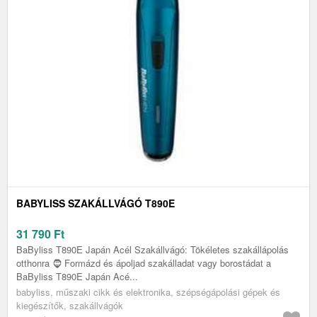
BABYLISS SZAKÁLLVÁGÓ T890E
31 790
Ft
BaByliss T890E Japán Acél Szakállvágó: Tökéletes szakállápolás
otthonra 🧔 Formázd és ápoljad szakálladat vagy borostádat a
BaByliss T890E Japán Acé...
babyliss, műszaki cikk és elektronika, szépségápolási gépek és
kiegészítők, szakállvágók