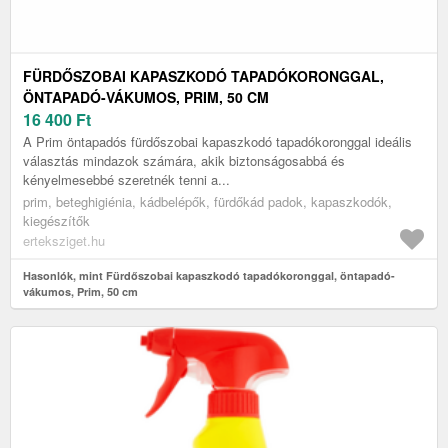
FÜRDŐSZOBAI KAPASZKODÓ TAPADÓKORONGGAL,
ÖNTAPADÓ-VÁKUMOS, PRIM, 50 CM
16 400
Ft
A Prim öntapadós fürdőszobai kapaszkodó tapadókoronggal ideális
választás mindazok számára, akik biztonságosabbá és
kényelmesebbé szeretnék tenni a...
prim, beteghigiénia, kádbelépők, fürdőkád padok, kapaszkodók,
kiegészítők
erteksziget.hu
Hasonlók, mint Fürdőszobai kapaszkodó tapadókoronggal, öntapadó-
vákumos, Prim, 50 cm