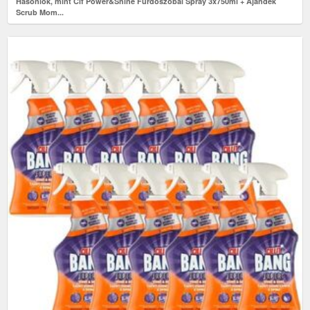
Hasonlók, mint Cif Power&Shine Fürdoszobai Spray 3x750ml + Ajándék
Scrub Mom...