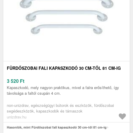
FÜRDŐSZOBAI FALI KAPASZKODÓ 30 CM-TŐL 81 CM-IG
3 520
Ft
Kapaszkodó, mely nagyon praktikus, mivel a falra erősíthető, így
távolsága a faltól csupán 4 cm.
non-unizdrav, egészségügyi bútorok és eszközök, fürdőszobai
segédeszközök, kapaszkodók és támaszok
unizdrav.hu
Hasonlók, mint Fürdőszobai fali kapaszkodó 30 cm-től 81 cm-ig