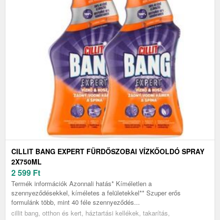
CILLIT BANG EXPERT FÜRDŐSZOBAI VÍZKŐOLDÓ SPRAY
2X750ML
2 599
Ft
Termék információk Azonnali hatás* Kíméletlen a
szennyeződésekkel, kíméletes a felületekkel** Szuper erős
formulánk több, mint 40 féle szennyeződés...
cillit bang, otthon és kert, háztartási kellékek, takarítás,