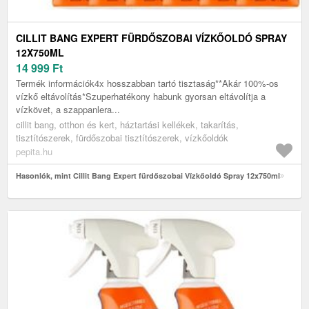
CILLIT BANG EXPERT FÜRDŐSZOBAI VÍZKŐOLDÓ SPRAY
12X750ML
14 999
Ft
Termék információk4x hosszabban tartó tisztaság**Akár 100%-os
vízkő eltávolítás*Szuperhatékony habunk gyorsan eltávolítja a
vízkövet, a szappanlera...
cillit bang, otthon és kert, háztartási kellékek, takarítás,
tisztítószerek, fürdőszobai tisztítószerek, vízkőoldók
pepita.hu
Hasonlók, mint Cillit Bang Expert fürdőszobai Vízkőoldó Spray 12x750ml