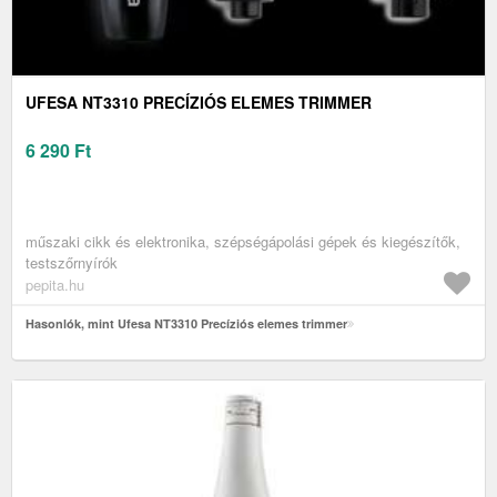
UFESA NT3310 PRECÍZIÓS ELEMES TRIMMER
6 290
Ft
műszaki cikk és elektronika, szépségápolási gépek és kiegészítők,
testszőrnyírók
pepita.hu
Hasonlók, mint Ufesa NT3310 Precíziós elemes trimmer