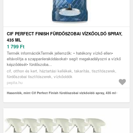
CIF PERFECT FINISH FÜRDŐSZOBAI VÍZKŐOLDÓ SPRAY,
435 ML
1 799
Ft
Termék információkTermék jellemzők: • hatékony vízkő ellen•
eltávolítja a szappanlerakódásokat• segít megakadályozni a vízkő
képződését• fürdőszoba...
cif, otthon és kert, háztartási kellékek, takarítás, tisztítószerek,
fürdőszobai tisztítószerek, vízkőoldók
pepita.hu
Hasonlók, mint Cif Perfect Finish fürdőszobai vízkőoldó spray, 435 ml