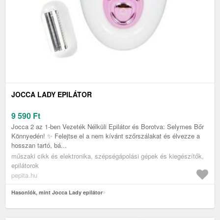
JOCCA LADY EPILÁTOR
9 590
Ft
Jocca 2 az 1-ben Vezeték Nélküli Epilátor és Borotva: Selymes Bőr
Könnyedén! ✨ Felejtse el a nem kívánt szőrszálakat és élvezze a
hosszan tartó, bá...
műszaki cikk és elektronika, szépségápolási gépek és kiegészítők,
epilátorok
pepita.hu
Hasonlók, mint Jocca Lady epilátor