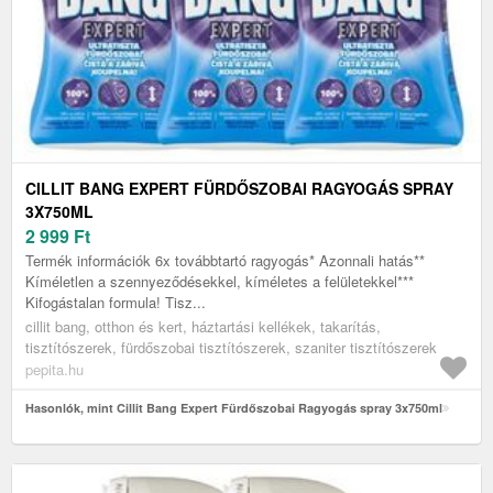
CILLIT BANG EXPERT FÜRDŐSZOBAI RAGYOGÁS SPRAY
3X750ML
2 999
Ft
Termék információk 6x továbbtartó ragyogás* Azonnali hatás**
Kíméletlen a szennyeződésekkel, kíméletes a felületekkel***
Kifogástalan formula! Tisz...
cillit bang, otthon és kert, háztartási kellékek, takarítás,
tisztítószerek, fürdőszobai tisztítószerek, szaniter tisztítószerek
pepita.hu
Hasonlók, mint Cillit Bang Expert Fürdőszobai Ragyogás spray 3x750ml