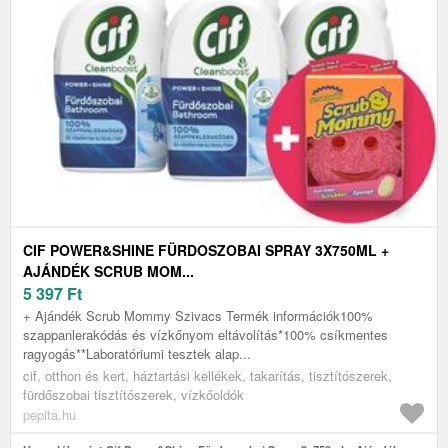
CIF POWER&SHINE FÜRDOSZOBAI SPRAY 3X750ML +
AJÁNDÉK SCRUB MOM...
5 397
Ft
+ Ajándék Scrub Mommy Szivacs Termék információk100%
szappanlerakódás és vízkőnyom eltávolítás*100% csíkmentes
ragyogás**Laboratóriumi tesztek alap...
cif, otthon és kert, háztartási kellékek, takarítás, tisztítószerek,
fürdőszobai tisztítószerek, vízkőoldók
pepita.hu