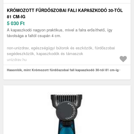
KRÓMOZOTT FÜRDŐSZOBAI FALI KAPASZKODÓ 30-TÓL
81 CM-IG
5 030
Ft
A kapaszkodó nagyon praktikus, mivel a falra erősíthető, így
távolsága a faltól csupán 4 cm.
non-unizdrav, egészségügyi bútorok és eszközök, fürdőszobai
segédeszközök, kapaszkodók és támaszok
unizdrav.hu
Hasonlók, mint Krómozott fürdőszobai fali kapaszkodó 30-tól 81 cm-ig