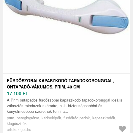
FÜRDŐSZOBAI KAPASZKODÓ TAPADÓKORONGGAL,
ÖNTAPADÓ-VÁKUMOS, PRIM, 40 CM
17 100
Ft
A Prim öntapadós fürdőszobai kapaszkodó tapadókoronggal ideális
választás mindazok számára, akik biztonságosabbá és
kényelmesebbé szeretnék tenni a...
prim, beteghigiénia, kádbelépők, fürdőkád padok, kapaszkodók,
kiegészítők
erteksziget.hu