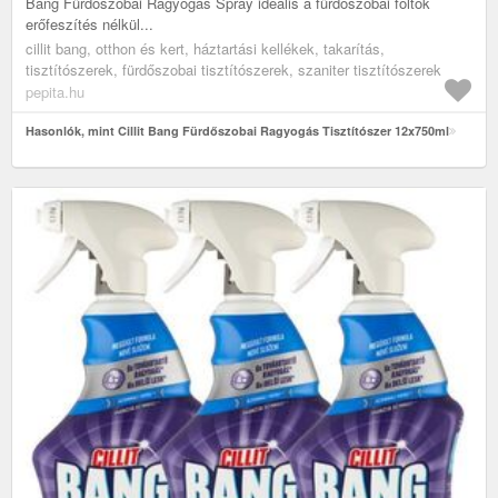
Bang Fürdőszobai Ragyogás Spray ideális a fürdőszobai foltok
erőfeszítés nélkül...
cillit bang, otthon és kert, háztartási kellékek, takarítás,
tisztítószerek, fürdőszobai tisztítószerek, szaniter tisztítószerek
pepita.hu
Hasonlók, mint Cillit Bang Fürdőszobai Ragyogás Tisztítószer 12x750ml