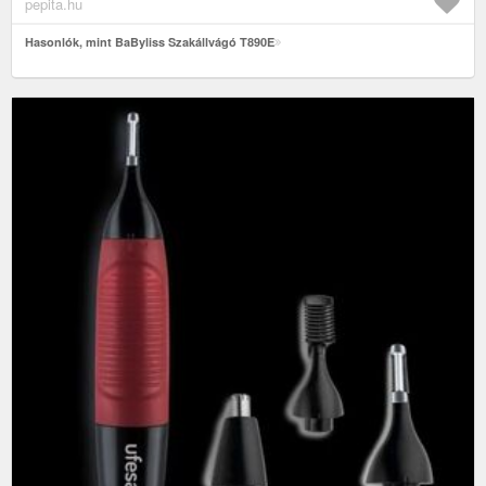
pepita.hu
Hasonlók, mint BaByliss Szakállvágó T890E