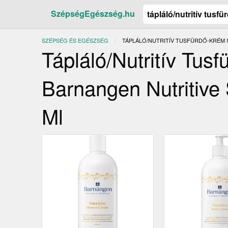
SzépségEgészség.hu
SZÉPSÉG ÉS EGÉSZSÉG
JELENLEGI:
TÁPLÁLÓ/NUTRITÍV TUSFÜRDŐ-KRÉM 
Tápláló/Nutritív Tus
Barnangen Nutritive
Ml