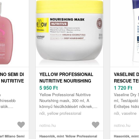
NO SEMI DI
YELLOW PROFESSIONAL
VASELINE 
 NUTRITIVE
NUTRITIVE NOURISHING
RESCUE TE
 TÁPLÁLÓ
MASK TÁPLÁLÓ MASZK
5 950
Ft
SZÁRAZ BŐ
1 720
Ft
Z HAJRA
SZÁRAZ ÉS TÖRÉKENY
a
Yellow Professional Nutritive
Vaseline Dry 
HAJRA 300 ML
ghíresebb
Nourishing mask, 300 ml, A
ml, Testápoló
valók.
könnyű fésülködésért nőknek,
Erőteljes hidra
Milano
Úgy érzi, hogy a hajának
gazdag, de gy
női, yellow professional
női, vaseline
ino
intenzívebb ápolásra van
textúrájával a
ett létr...
szüksége, m...
notino.hu
notino.hu
arf Milano Semi
Hasonlók, mint Yellow Professional
Hasonlók, mint