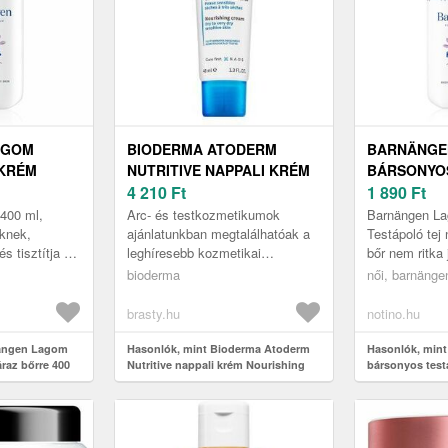
AGOM
BIODERMA ATODERM
BARNÄNGE
KRÉM
NUTRITIVE NAPPALI KRÉM
BÁRSONYO
400 ML
NOURISHING CREAM 40 ML
4 210
Ft
TEJ SZÁRA
1 890
Ft
400 ml,
Arc- és testkozmetikumok
Barnängen La
knek,
ajánlatunkban megtalálhatóak a
Testápoló tej
s tisztítja a
leghíresebb kozmetikai
bőr nem ritka 
s közben a
márkanevek Ez a/az Bioderma
hidegebb hón
bioderma
női, barnänge
finom
termék is nappali arckrém
Barnängen L
kategóriába ta...
testápoló ...
brasty.hu
notino.hu
nängen Lagom
Hasonlók, mint Bioderma Atoderm
Hasonlók, min
raz bőrre 400
Nutritive nappali krém Nourishing
bársonyos testá
Cream 40 ml
400 ml