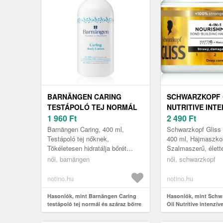
BARNÄNGEN CARING
SCHWARZKOPF G
TESTÁPOLÓ TEJ NORMÁL
NUTRITIVE INTE
ÉS SZÁRAZ BŐRRE 400 ML
1 960
Ft
TÁPLÁLÓ MASZ
2 490
Ft
KÁROSULT HAJR
Barnängen Caring, 400 ml,
Schwarzkopf Gliss O
Testápoló tej nőknek,
400 ml, Hajmaszko
Tökéletesen hidratálja bőrét
Szalmaszerű, élett
zuhanyzás után, és puha
töredezik a haja? 
női, barnängen
női, schwarzkopf
tapintásúvá varázsolja. A
Gliss Oil Nutritive 
Barnängen Caring tes...
notino.hu
notino.hu
Hasonlók, mint Barnängen Caring
Hasonlók, mint Schw
testápoló tej normál és száraz bőrre
Oil Nutritive intenzív
400 ml
maszk a károsult hajr