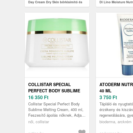
Day Cream Dry Skin bőrkisimító és
Di Lino Moisture Nutr
élénkítő krém száraz bőrre 50 ml
Shampoo tápláló sa
hajra 250 ml
COLLISTAR SPECIAL
ATODERM NUTR
PERFECT BODY SUBLIME
40 ML
MELTING CREAM
16 350
Ft
3 750
Ft
FESZESÍTŐ ÉS TÁPLÁLÓ
Collistar Special Perfect Body
Tápláló és nyugtat
KRÉM A NAGYON SZÁRAZ
Sublime Melting Cream, 400 ml,
érzékeny és kiszár
Feszesítő ápolás nőknek, Adja
regenerálására, g
BŐRRE 400 ML
vissza kiszáradt bőre életteli
és felnőtteknek. Tá
női, collistar
bioderma, arckrém
megjelenését. A Collista...
mindennapos haszná