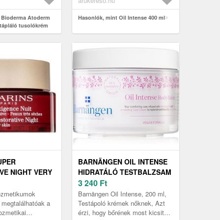
arukereso.hu
t Bioderma Atoderm
Hasonlók, mint Oil Intense 400 ml
ápláló tusolókrém
az és érzékeny bőrre
UPER
BARNÄNGEN OIL INTENSE
VE NIGHT VERY
HIDRATÁLÓ TESTBALZSAM
CREAM ÉJSZAKAI
SZÁRAZ, NAGYON SZÁRAZ
3 240
Ft
RAZ ARCBŐRRE
BŐRRE 200 ML
kozmetikumok
Barnängen Oil Intense, 200 ml,
 megtalálhatóak a
Testápoló krémek nőknek, Azt
ozmetikai
érzi, hogy bőrének most kicsit