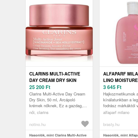
CLARINS MULTI-ACTIVE
ALFAPARF MILA
DAY CREAM DRY SKIN
LINO MOISTURE
BŐRKISIMÍTÓ ÉS ÉLÉNKÍTŐ
25 200
Ft
LOW SHAMPOO
3 645
Ft
KRÉM SZÁRAZ BŐRRE 50
SAMPON SZÁRA
Clarins Multi-Active Day Cream
Hajkozmetikumok 
ML
250 ML
Dry Skin, 50 ml, Arcápoló
kínálatunkban a le
krémek nőknek, Ez a gazdag,
fodrász márkáktól 
simító, ragyogást fokozó krém
Sampon a Alfaparf 
női, clarins
alfaparf milano
innovatív technológiát
márkától Semi Di L
tartalmaz...
kollekcióból nőknek l
notino.hu
brasty.hu
Hasonlók, mint Clarins Multi-Active
Hasonlók, mint Alfap