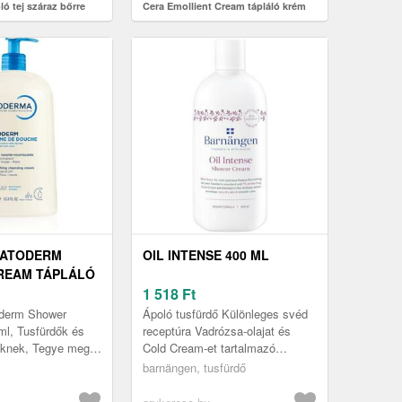
ó tej száraz bőrre
Cera Emollient Cream tápláló krém
nagyon száraz bőrre 400 ml
 ATODERM
OIL INTENSE 400 ML
REAM TÁPLÁLÓ
ÉM NORMÁLTÓL
1 518
Ft
 ÉRZÉKENY
derm Shower
Ápoló tusfürdő Különleges svéd
0 ML
ml, Tusfürdők és
receptúra Vadrózsa-olajat és
knek, Tegye meg a
Cold Cream-et tartalmazó
bet a nagyon
formula Extra száraz bőrtípus
barnängen, tusfürdő
ás bőréért már
számára Bőrgyógyászatilag
.
teszte...