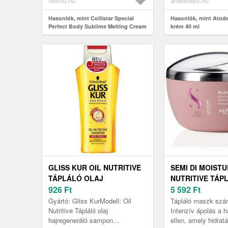
notino.hu
arukereso.hu
Hasonlók, mint Collistar Special
Hasonlók, mint Atode
Perfect Body Sublime Melting Cream
krém 40 ml
feszesítő és tápláló krém a nagyon
száraz bőrre 400 ml
GLISS KUR OIL NUTRITIVE
SEMI DI MOIST
TÁPLÁLÓ OLAJ
NUTRITIVE TÁP
HAJREGENERÁLÓ SAMPON
926
Ft
MASZK 200 ML
5 592
Ft
250 ML
Gyártó: Gliss KurModell: Oil
Tápláló maszk szár
Nutritive Tápláló olaj
Intenzív ápolás a 
hajregeneráló sampon
ellen, amely hidratál