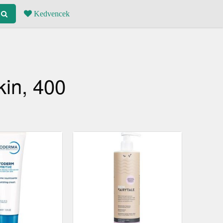
Kedvencek
in, 400