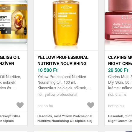
LISS OIL
YELLOW PROFESSIONAL
CLARINS M
NZÍVEN
NUTRITIVE NOURISHING
NIGHT CRE
K A
OIL TÁPLÁLÓ OLAJ
10 500
Ft
MEGÚJÍTÓ 
29 500
Ft
A 400 ML
SZÁRAZ HAJRA 100 ML
SZÁRAZ BŐ
il Nutritive,
Yellow Professional Nutritive
Clarins Multi
k nőknek,
Nourishing Oil, 100 ml,
Dry Skin, 50 
elen és
Klasszikus hajolajok nőknek,
krémek nőknek,
A Schwarzkopf
Úgy érzi, hogy a hajának többre
napközben kü
női, yellow professional
női, clarins
hajpakolá...
van szüksége, mint a sampon, a
megterhelt, a
k...
pihen, ez az..
notino.hu
notino.hu
arzkopf Gliss
Hasonlók, mint Yellow Professional
Hasonlók, mint 
en tápláló
Nutritive Nourishing Oil tápláló olaj
Night Cream Dr
a 400 ml
száraz hajra 100 ml
éjszakai krém s