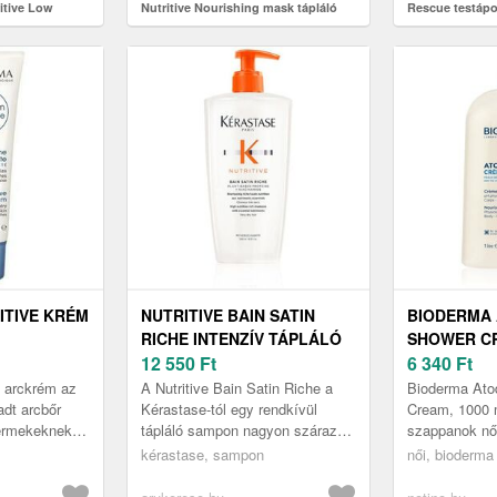
itive Low
Nutritive Nourishing mask tápláló
Rescue testápol
mpon száraz
maszk száraz és törékeny hajra 300
400 ml
ml
ITIVE KRÉM
NUTRITIVE BAIN SATIN
BIODERMA
RICHE INTENZÍV TÁPLÁLÓ
SHOWER C
SAMPON 500 ML
12 550
Ft
TUSOLÓKR
6 340
Ft
SZÁRAZ ÉS
ó arckrém az
A Nutritive Bain Satin Riche a
Bioderma Ato
BŐRRE 100
adt arcbőr
Kérastase-tól egy rendkívül
Cream, 1000 
yermekeknek
tápláló sampon nagyon száraz
szappanok nő
pláló arckrém
hajra. Száradásgátló polimereket
lehető legtöb
kérastase, sampon
női, bioderma
latra, ...
tartalmaz, amelyek intenzí...
száraz, atópi
zuhanyozás..