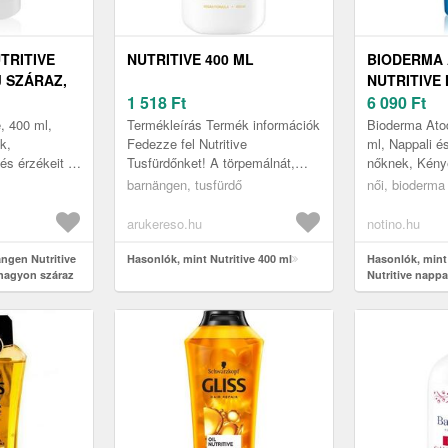
TRITIVE
NUTRITIVE 400 ML
BIODERMA
 SZÁRAZ,
NUTRITIVE
Z BŐRRE
1 518
Ft
SZÁRAZ ÉS
6 090
Ft
BŐRRE 40 
, 400 ml,
Termékleírás Termék információk
Bioderma Atod
k,
Fedezze fel Nutritive
ml, Nappali és
és érzékeit a
Tusfürdőnket! A törpemálnát,
nőknek, Kény
 testápoló
Lappföld közkedvelt
száraz és érz
barnängen, tusfürdő
női, bioderma
lasztás
vadgyümölcsét és a 7%-nyi védő
kétszeresen i
Cold Cream-et...
el...
arukereso.hu
notino.hu
ngen Nutritive
Hasonlók, mint Nutritive 400 ml
Hasonlók, min
 nagyon száraz
Nutritive nappa
érzékeny bőrre