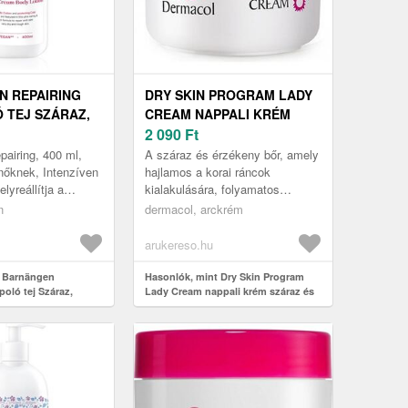
 REPAIRING
DRY SKIN PROGRAM LADY
 TEJ SZÁRAZ,
CREAM NAPPALI KRÉM
ZÁRAZ BŐRRE
SZÁRAZ ÉS NAGYON
2 090
Ft
SZÁRAZ BŐRRE 50 ML
airing, 400 ml,
A száraz és érzékeny bőr, amely
 nőknek, Intenzíven
hajlamos a korai ráncok
elyreállítja a
kialakulására, folyamatos
 bőrt is.
gondozást és odafigyelést
n
dermacol, arckrém
este bőrét a
igényel. A Dermacol márka egy
nagyon ha...
arukereso.hu
t Barnängen
Hasonlók, mint Dry Skin Program
poló tej Száraz,
Lady Cream nappali krém száraz és
bőrre 400 ml
nagyon száraz bőrre 50 ml