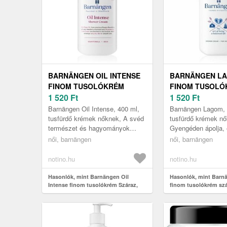
BARNÄNGEN OIL INTENSE
BARNÄNGEN L
FINOM TUSOLÓKRÉM
FINOM TUSOLÓ
SZÁRAZ, NAGYON SZÁRAZ
1 520
Ft
SZÁRAZ BŐRRE 
1 520
Ft
BŐRRE 400 ML
Barnängen Oil Intense, 400 ml,
Barnängen Lagom, 
tusfürdő krémek nőknek, A svéd
tusfürdő krémek nő
természet és hagyományok
Gyengéden ápolja, é
inspirálták a Barnängen Oil
bőrt minden tusolá
női, barnängen
női, barnängen
Intense tusolókrémet.
Barnängen Lagom 
Gyengéden ...
tusolókrém. Id...
notino.hu
notino.hu
Hasonlók, mint Barnängen Oil
Hasonlók, mint Bar
Intense finom tusolókrém Száraz,
finom tusolókrém szá
nagyon száraz bőrre 400 ml
ml