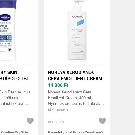
DRY SKIN
NOREVA XERODIANE®
STÁPOLÓ TEJ
CERA EMOLLIENT CREAM
RRE 400 ML
TÁPLÁLÓ KRÉM NAGYON
14 300
Ft
SZÁRAZ BŐRRE 400 ML
Skin Rescue, 400
Noreva Xerodiane® Cera
 tej nőknek,
Emollient Cream, 400 ml,
tálást biztosít
Gyermek arcápolás férfiaknak, A
orsan felszívódó
minőségi Noreva Xerodiane®
férfi, noreva
 Vaseline Instan...
Cera Emollient Cream arcápoló
minden reg...
notino.hu
 Vaseline Dry Skin
Hasonlók, mint Noreva Xerodiane®