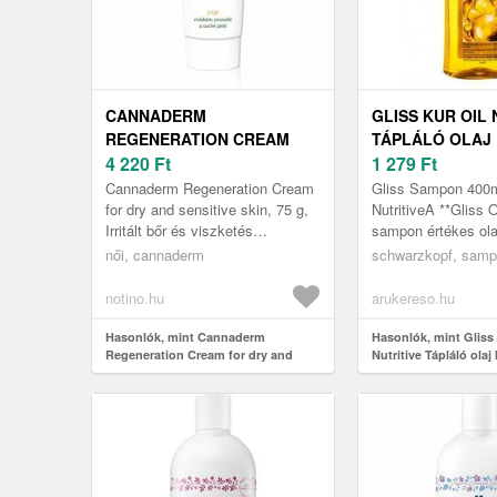
CANNADERM
GLISS KUR OIL 
REGENERATION CREAM
TÁPLÁLÓ OLAJ
FOR DRY AND SENSITIVE
4 220
Ft
HAJREGENERÁ
1 279
Ft
SKIN REGENERÁLÓ KRÉM
400 ML
Cannaderm Regeneration Cream
Gliss Sampon 400m
SZÁRAZ ÉS ÉRZÉKENY
for dry and sensitive skin, 75 g,
NutritiveA **Gliss O
Irritált bőr és viszketés
sampon értékes ola
BŐRRE 75 G
férfiaknak, Nem szeretné
dúsított formulája 
női, cannaderm
schwarzkopf, sam
alábecsülni a bőrápolást?
tisztítja és mélyen t
Használ...
notino.hu
arukereso.hu
Hasonlók, mint Cannaderm
Hasonlók, mint Gliss 
Regeneration Cream for dry and
Nutritive Tápláló olaj
sensitive skin regeneráló krém
sampon 400 ml
száraz és érzékeny bőrre 75 g