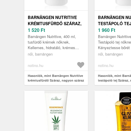
BARNÄNGEN NUTRITIVE
BARNÄNGEN NU
KRÉMTUSFÜRDŐ SZÁRAZ,
TESTÁPOLÓ TEJ
NAGYON SZÁRAZ BŐRRE
1 520
Ft
NAGYON SZÁRA
1 960
Ft
400 ML
400 ML
Barnängen Nutritive, 400 ml,
Barnängen Nutritive
tusfürdő krémek nőknek,
Testápoló tej nőkne
Kellemes, hidratáló, krémes
Kényeztesse bőrét 
állagú tusfürdő amely
Barnängen Nutritive
női, barnängen
női, barnängen
tökéletesen kényezteti bőrét. A
tejjel. Tökéletes vá
Barnängen Nu...
száraz...
notino.hu
notino.hu
Hasonlók, mint Barnängen Nutritive
Hasonlók, mint Barnä
krémtusfürdő Száraz, nagyon száraz
testápoló tej Száraz,
bőrre 400 ml
bőrre 400 ml