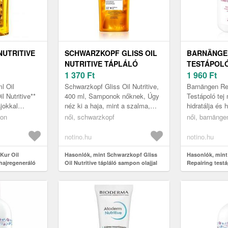
NUTRITIVE
SCHWARZKOPF GLISS OIL
BARNÄNGEN
NUTRITIVE TÁPLÁLÓ
TESTÁPOLÓ
LÓ SAMPON
SAMPON OLAJJAL 400 ML
1 370
Ft
NAGYON S
1 960
Ft
400 ML
l Oil
Schwarzkopf Gliss Oil Nutritive,
Barnängen Rep
il Nutritive**
400 ml, Samponok nőknek, Úgy
Testápoló tej
jokkal
néz ki a haja, mint a szalma,
hidratálja és h
kíméletesen
élettelen és töredezik? A
nagyon száraz
pon
női, schwarzkopf
női, barnänge
áplálja a ha...
Schwarzkopf Gliss Oil Nutriti...
Kényeztesse t
Barnän...
notino.hu
notino.hu
Kur Oil
Hasonlók, mint Schwarzkopf Gliss
Hasonlók, min
 hajregeneráló
Oil Nutritive tápláló sampon olajjal
Repairing testá
400 ml
nagyon száraz 