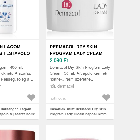
N LAGOM
DERMACOL DRY SKIN
S TESTÁPOLÓ
PROGRAM LADY CREAM
Z BŐRRE 400 ML
NAPPALI KRÉM SZÁRAZ ÉS
2 090
Ft
NAGYON SZÁRAZ BŐRRE 50
gom, 400 ml,
Dermacol Dry Skin Program Lady
ML
 nőknek, A száraz
Cream, 50 ml, Arcápoló krémek
jelenség, főleg a
nőknek, Nem szeretné
apokban. A
alábecsülni a bőrápolást?
n
női, dermacol
agom bársonyos
Használjon hidratáló krémet
minden egye...
notino.hu
t Barnängen Lagom
Hasonlók, mint Dermacol Dry Skin
poló tej száraz bőrre
Program Lady Cream nappali krém
száraz és nagyon száraz bőrre 50 ml