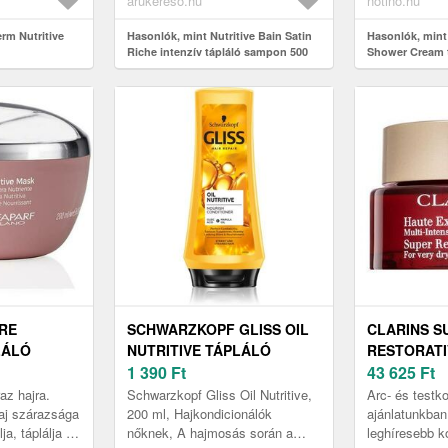
arukereso.hu
notino.hu
rm Nutritive
Hasonlók, mint Nutritive Bain Satin
Hasonlók, min
Riche intenzív tápláló sampon 500
Shower Cream t
ml
normáltól szár
1000 ml
URE
SCHWARZKOPF GLISS OIL
CLARINS S
LÁLÓ
NUTRITIVE TÁPLÁLÓ
RESTORATI
KONDÍCIONÁLÓ OLAJJAL
1 390
Ft
DRY SKIN 
43 625
Ft
200 ML
KRÉM SZÁ
az hajra.
Schwarzkopf Gliss Oil Nutritive,
Arc- és test
50 ML
haj szárazsága
200 ml, Hajkondicionálók
ajánlatunkban
ja, táplálja és
nőknek, A hajmosás során a
leghíresebb k