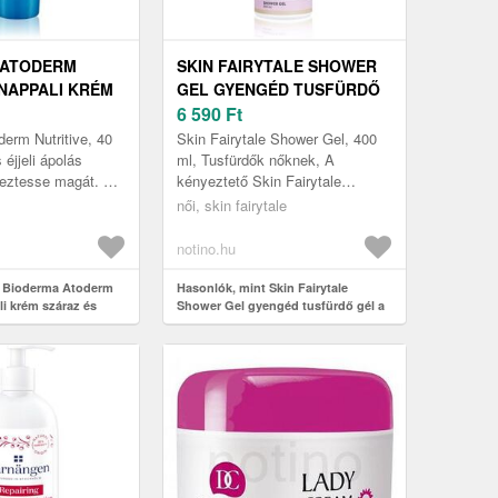
 ATODERM
SKIN FAIRYTALE SHOWER
 NAPPALI KRÉM
GEL GYENGÉD TUSFÜRDŐ
 ÉRZÉKENY
GÉL A SZÁRAZ ÉS
6 590
Ft
ML
ÉRZÉKENY BŐRRE 400 ML
erm Nutritive, 40
Skin Fairytale Shower Gel, 400
 éjjeli ápolás
ml, Tusfürdők nőknek, A
eztesse magát. A
kényeztető Skin Fairytale
ékeny arcbőre
Shower Gel tusfürdő gél
női, skin fairytale
s megérdemli az
elengedhetetlenül hozzátartozik a
mindenna...
notino.hu
t Bioderma Atoderm
Hasonlók, mint Skin Fairytale
li krém száraz és
Shower Gel gyengéd tusfürdő gél a
 40 ml
száraz és érzékeny bőrre 400 ml