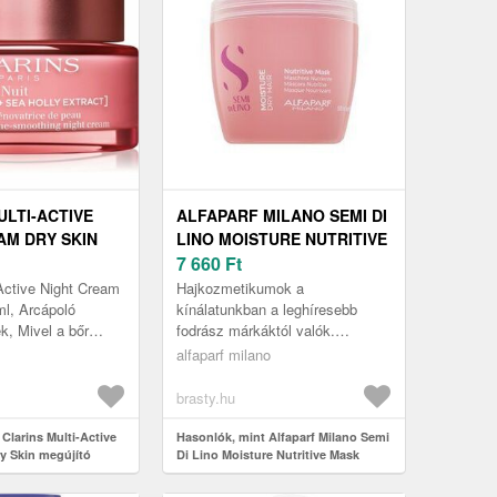
ULTI-ACTIVE
ALFAPARF MILANO SEMI DI
AM DRY SKIN
LINO MOISTURE NUTRITIVE
ÉJSZAKAI KRÉM
MASK TÁPLÁLÓ MASZK
7 660
Ft
RRE 50 ML
SZÁRAZ HAJRA 500 ML
-Active Night Cream
Hajkozmetikumok a
ml, Arcápoló
kínálatunkban a leghíresebb
 ​​Mivel a bőr
fodrász márkáktól valók.
lönösen
Hajmaszk a Alfaparf Milano
alfaparf milano
mikor éjszaka
márkától Semi Di Lino
.
kollekcióból nőknek lett lé...
brasty.hu
Clarins Multi-Active
Hasonlók, mint Alfaparf Milano Semi
y Skin megújító
Di Lino Moisture Nutritive Mask
záraz bőrre 50 ml
tápláló maszk száraz hajra 500 ml