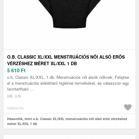
O.B. CLASSIC XL/XXL MENSTRUÁCIÓS NŐI ALSÓ ERŐS
VÉRZÉSHEZ MÉRET XL/XXL 1 DB
5 610
Ft
o.b. Classic XL/XXL, 1 db, Menstruációs női alsók nőknek, Felejtse
el a menstruációs eldobható higiéniai termékeket, és válasszon egy
fenntartható ...
női, o.b.
notino.hu
Hasonlók, mint o.b. Classic XL/XXL menstruációs női alsó erős vérzéshez
méret XL/XXL 1 db