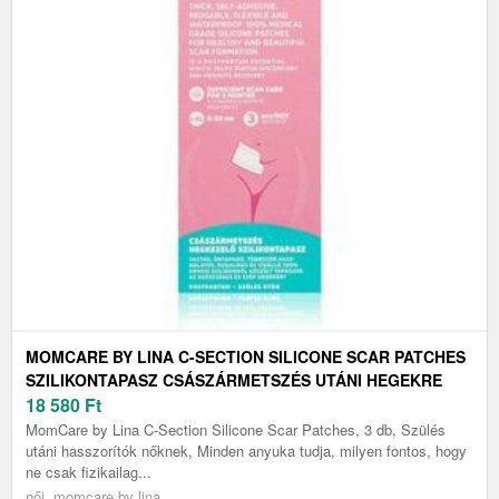
MOMCARE BY LINA C-SECTION SILICONE SCAR PATCHES
SZILIKONTAPASZ CSÁSZÁRMETSZÉS UTÁNI HEGEKRE
MÉRET L-XL 5 X 20 CM 3 DB
18 580
Ft
MomCare by Lina C-Section Silicone Scar Patches, 3 db, Szülés
utáni hasszorítók nőknek, Minden anyuka tudja, milyen fontos, hogy
ne csak fizikailag...
női, momcare by lina