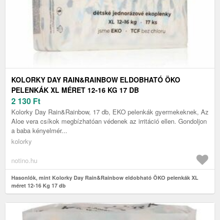
KOLORKY DAY RAIN&RAINBOW ELDOBHATÓ ÖKO
PELENKÁK XL MÉRET 12-16 KG 17 DB
2 130
Ft
Kolorky Day Rain&Rainbow, 17 db, EKO pelenkák gyermekeknek, Az
Aloe vera csíkok megbízhatóan védenek az irritáció ellen. Gondoljon
a baba kényelmér...
kolorky
notino.hu
Hasonlók, mint Kolorky Day Rain&Rainbow eldobható ÖKO pelenkák XL
méret 12-16 Kg 17 db