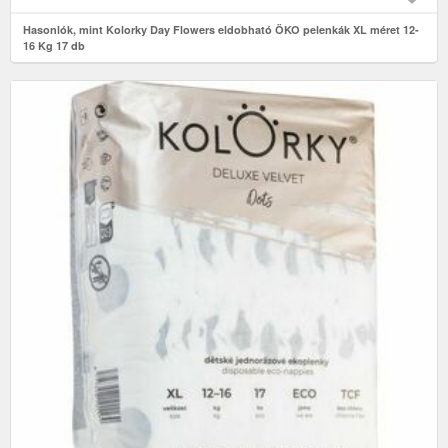
Hasonlók, mint Kolorky Day Flowers eldobható ÖKO pelenkák XL méret 12-
16 Kg 17 db