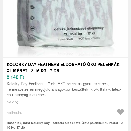
KOLORKY DAY FEATHERS ELDOBHATÓ ÖKO PELENKÁK
XL MÉRET 12-16 KG 17 DB
2 140
Ft
Kolorky Day Feathers, 17 db, EKO pelenkák gyermekeknek,
Természetes és megújuló anyagokból készültek, klór-, ftalát-, latex-
és illatanyag mentesek...
kolorky
notino.hu
Hasonlók, mint Kolorky Day Feathers eldobható ÖKO pelenkák XL méret 12-
16 Kg 17 db