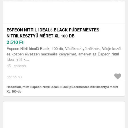
ESPEON NITRIL IDEAL3 BLACK PÚDERMENTES
NITRILKESZTYŰ MÉRET XL 100 DB
2 510
Ft
Espeon Nitril Ideal3 Black, 100 db, Védőkesztyű nőknek, Védje kezét
és közben élvezzen maximális kényelmet, amelyet az Espeon Nitril
Ideal nitril k...
női, espeon
notino.hu
Hasonlók, mint Espeon Nitril Ideal3 Black púdermentes nitrilkesztyű méret
XL 100 db