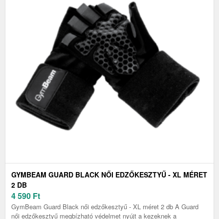
GYMBEAM GUARD BLACK NŐI EDZŐKESZTYŰ - XL MÉRET
2 DB
4 590
Ft
GymBeam Guard Black női edzőkesztyű - XL méret 2 db A Guard
női edzőkesztyű megbízható védelmet nyújt a kezeknek a