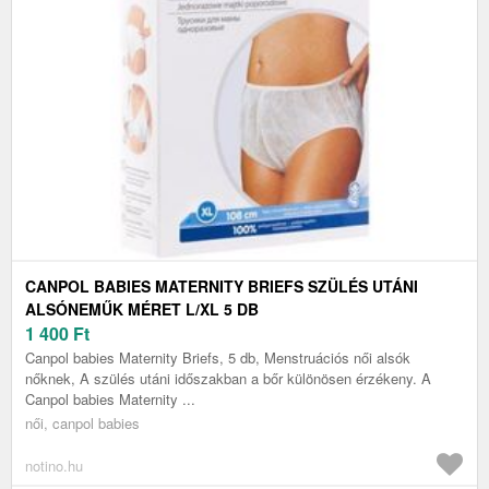
CANPOL BABIES MATERNITY BRIEFS SZÜLÉS UTÁNI
ALSÓNEMŰK MÉRET L/XL 5 DB
1 400
Ft
Canpol babies Maternity Briefs, 5 db, Menstruációs női alsók
nőknek, A szülés utáni időszakban a bőr különösen érzékeny. A
Canpol babies Maternity ...
női, canpol babies
notino.hu