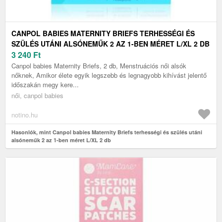
CANPOL BABIES MATERNITY BRIEFS TERHESSÉGI ÉS
SZÜLÉS UTÁNI ALSÓNEMŰK 2 AZ 1-BEN MÉRET L/XL 2 DB
3 240
Ft
Canpol babies Maternity Briefs, 2 db, Menstruációs női alsók
nőknek, Amikor élete egyik legszebb és legnagyobb kihívást jelentő
időszakán megy kere...
női, canpol babies
notino.hu
Hasonlók, mint Canpol babies Maternity Briefs terhességi és szülés utáni
alsóneműk 2 az 1-ben méret L/XL 2 db