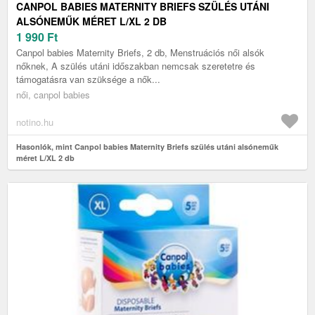
CANPOL BABIES MATERNITY BRIEFS SZÜLÉS UTÁNI
ALSÓNEMŰK MÉRET L/XL 2 DB
1 990
Ft
Canpol babies Maternity Briefs, 2 db, Menstruációs női alsók
nőknek, A szülés utáni időszakban nemcsak szeretetre és
támogatásra van szüksége a nők...
női, canpol babies
notino.hu
Hasonlók, mint Canpol babies Maternity Briefs szülés utáni alsóneműk
méret L/XL 2 db