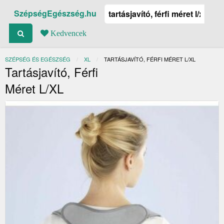
SzépségEgészség.hu
Kedvencek
SZÉPSÉG ÉS EGÉSZSÉG
XL
JELENLEGI:
TARTÁSJAVÍTÓ, FÉRFI MÉRET L/XL
Tartásjavító, Férfi
Méret L/XL