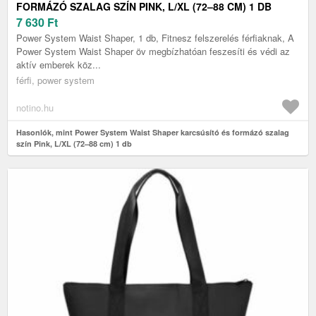
FORMÁZÓ SZALAG SZÍN PINK, L/XL (72–88 CM) 1 DB
7 630
Ft
Power System Waist Shaper, 1 db, Fitnesz felszerelés férfiaknak, A
Power System Waist Shaper öv megbízhatóan feszesíti és védi az
aktív emberek köz...
férfi, power system
notino.hu
Hasonlók, mint Power System Waist Shaper karcsúsító és formázó szalag
szín Pink, L/XL (72–88 cm) 1 db