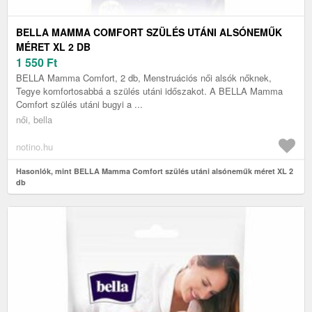
BELLA MAMMA COMFORT SZÜLÉS UTÁNI ALSÓNEMŰK
MÉRET XL 2 DB
1 550
Ft
BELLA Mamma Comfort, 2 db, Menstruációs női alsók nőknek,
Tegye komfortosabbá a szülés utáni időszakot. A BELLA Mamma
Comfort szülés utáni bugyi a ...
női, bella
notino.hu
Hasonlók, mint BELLA Mamma Comfort szülés utáni alsóneműk méret XL 2
db