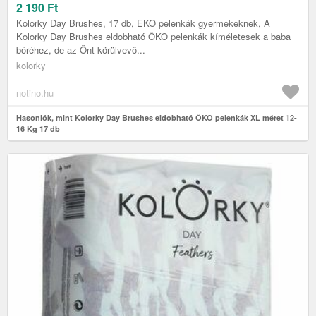
2 190
Ft
Kolorky Day Brushes, 17 db, EKO pelenkák gyermekeknek, A
Kolorky Day Brushes eldobható ÖKO pelenkák kíméletesek a baba
bőréhez, de az Önt körülvevő...
kolorky
notino.hu
Hasonlók, mint Kolorky Day Brushes eldobható ÖKO pelenkák XL méret 12-
16 Kg 17 db