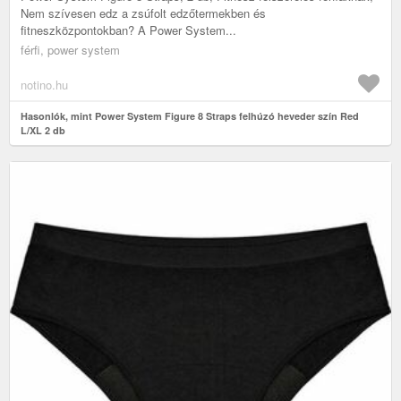
Nem szívesen edz a zsúfolt edzőtermekben és
fitneszközpontokban? A Power System...
férfi, power system
notino.hu
Hasonlók, mint Power System Figure 8 Straps felhúzó heveder szín Red
L/XL 2 db