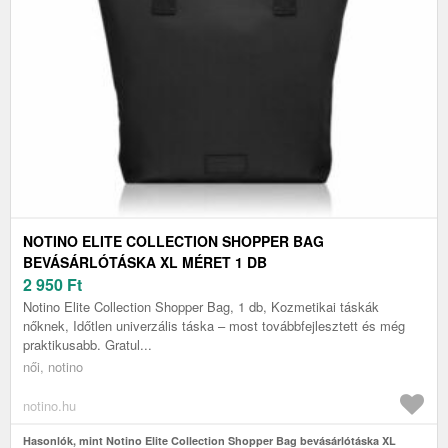
NOTINO ELITE COLLECTION SHOPPER BAG
BEVÁSÁRLÓTÁSKA XL MÉRET 1 DB
2 950
Ft
Notino Elite Collection Shopper Bag, 1 db, Kozmetikai táskák
nőknek, Időtlen univerzális táska – most továbbfejlesztett és még
praktikusabb. Gratul...
női, notino
notino.hu
Hasonlók, mint Notino Elite Collection Shopper Bag bevásárlótáska XL