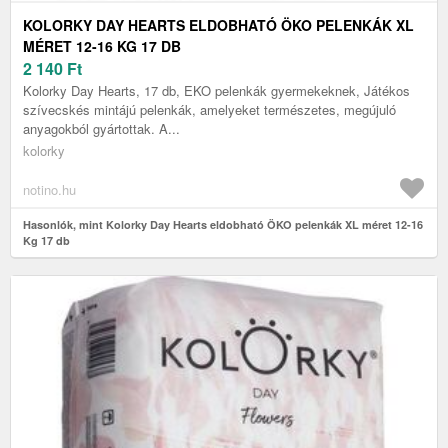
KOLORKY DAY HEARTS ELDOBHATÓ ÖKO PELENKÁK XL
MÉRET 12-16 KG 17 DB
2 140
Ft
Kolorky Day Hearts, 17 db, EKO pelenkák gyermekeknek, Játékos
szívecskés mintájú pelenkák, amelyeket természetes, megújuló
anyagokból gyártottak. A...
kolorky
notino.hu
Hasonlók, mint Kolorky Day Hearts eldobható ÖKO pelenkák XL méret 12-16
Kg 17 db