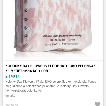
KOLORKY DAY FLOWERS ELDOBHATÓ ÖKO PELENKÁK
XL MÉRET 12-16 KG 17 DB
2 140
Ft
Kolorky Day Flowers, 17 db, EKO pelenkák gyermekeknek, Tegye
még szebbé a pelenkázás pillanatait! A Kolorky Day Flowers
környezetbarát pelenka term...
kolorky
notino.hu