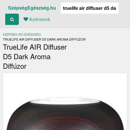
SzépségEgészség.hu
Kedvencek
SZÉPSÉG ÉS EGÉSZSÉG
JELENLEGI:
TRUELIFE AIR DIFFUSER D5 DARK AROMA DIFFÚZOR
TrueLife AIR Diffuser
D5 Dark Aroma
Diffúzor