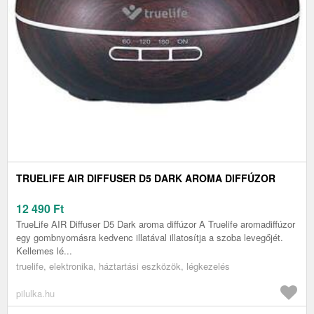
TRUELIFE AIR DIFFUSER D5 DARK AROMA DIFFÚZOR
12 490
Ft
TrueLife AIR Diffuser D5 Dark aroma diffúzor A Truelife aromadiffúzor
egy gombnyomásra kedvenc illatával illatosítja a szoba levegőjét.
Kellemes lé...
truelife, elektronika, háztartási eszközök, légkezelés
pilulka.hu