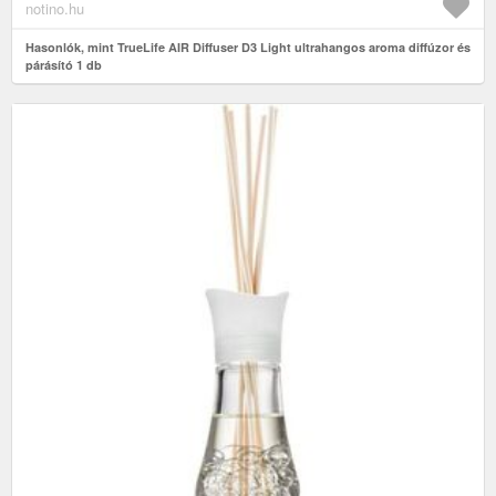
notino.hu
Hasonlók, mint TrueLife AIR Diffuser D3 Light ultrahangos aroma diffúzor és
párásító 1 db