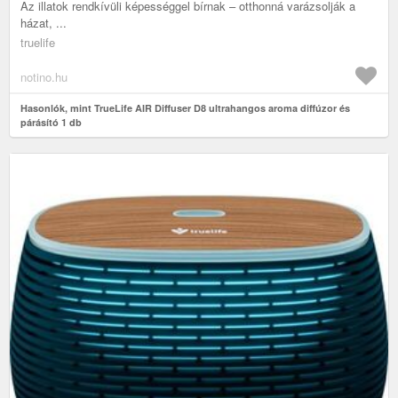
Az illatok rendkívüli képességgel bírnak – otthonná varázsolják a
házat, ...
truelife
notino.hu
Hasonlók, mint TrueLife AIR Diffuser D8 ultrahangos aroma diffúzor és
párásító 1 db