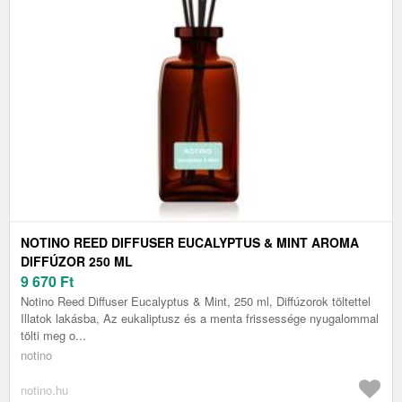
NOTINO REED DIFFUSER EUCALYPTUS & MINT AROMA
DIFFÚZOR 250 ML
9 670
Ft
Notino Reed Diffuser Eucalyptus & Mint, 250 ml, Diffúzorok töltettel
Illatok lakásba, Az eukaliptusz és a menta frissessége nyugalommal
tölti meg o...
notino
notino.hu