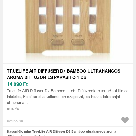
TRUELIFE AIR DIFFUSER D7 BAMBOO ULTRAHANGOS
AROMA DIFFÚZOR ÉS PÁRÁSÍTÓ 1 DB
14 990
Ft
TrueLife AIR Diffuser D7 Bamboo, 1 db, Diffúzorok töltet nélkül Illatok
lakásba, Felejtse el a kellemetlen szagokat, és hozza létre saját
otthonána...
truelife
notino.hu
Hasonlók, mint TrueLife AIR Diffuser D7 Bamboo ultrahangos aroma