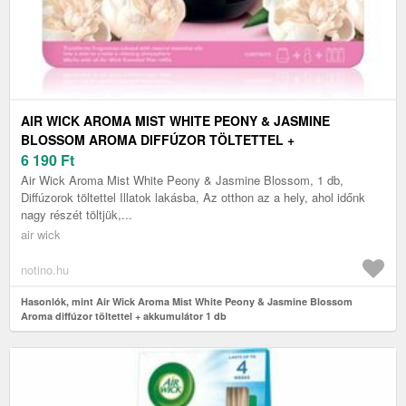
AIR WICK AROMA MIST WHITE PEONY & JASMINE
BLOSSOM AROMA DIFFÚZOR TÖLTETTEL +
AKKUMULÁTOR 1 DB
6 190
Ft
Air Wick Aroma Mist White Peony & Jasmine Blossom, 1 db,
Diffúzorok töltettel Illatok lakásba, Az otthon az a hely, ahol időnk
nagy részét töltjük,...
air wick
notino.hu
Hasonlók, mint Air Wick Aroma Mist White Peony & Jasmine Blossom
Aroma diffúzor töltettel + akkumulátor 1 db