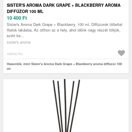
SISTER'S AROMA DARK GRAPE + BLACKBERRY AROMA
DIFFÚZOR 100 ML
10 400
Ft
Sister's Aroma Dark Grape + Blackberry, 100 ml, Diffúzorok töltettel
Illatok lakásba, Az otthon az a hely, ahol időnk nagy részét töltjük,
ezért ke...
sister's aroma
notino.hu
Hasonlók, mint Sister's Aroma Dark Grape + Blackberry aroma diffúzor 100
ml