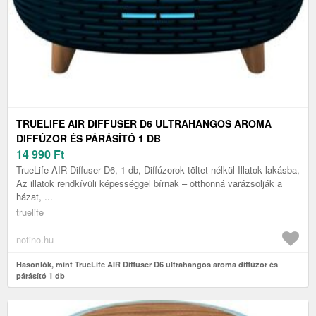
TRUELIFE AIR DIFFUSER D6 ULTRAHANGOS AROMA
DIFFÚZOR ÉS PÁRÁSÍTÓ 1 DB
14 990
Ft
TrueLife AIR Diffuser D6, 1 db, Diffúzorok töltet nélkül Illatok lakásba,
Az illatok rendkívüli képességgel bírnak – otthonná varázsolják a
házat, ...
truelife
notino.hu
Hasonlók, mint TrueLife AIR Diffuser D6 ultrahangos aroma diffúzor és
párásító 1 db