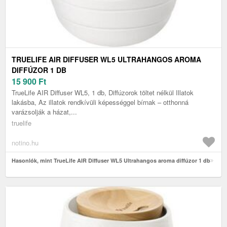
TRUELIFE AIR DIFFUSER WL5 ULTRAHANGOS AROMA
DIFFÚZOR 1 DB
15 900
Ft
TrueLife AIR Diffuser WL5, 1 db, Diffúzorok töltet nélkül Illatok
lakásba, Az illatok rendkívüli képességgel bírnak – otthonná
varázsolják a házat,...
truelife
notino.hu
Hasonlók, mint TrueLife AIR Diffuser WL5 Ultrahangos aroma diffúzor 1 db