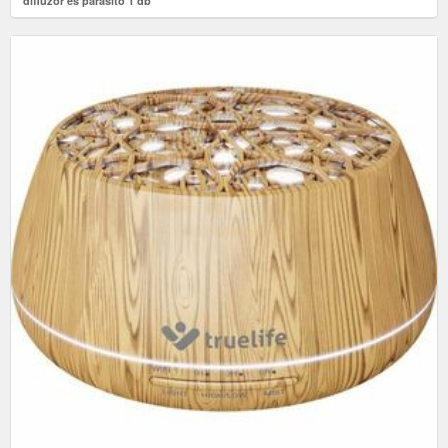
diffúzor és párásító 1 db