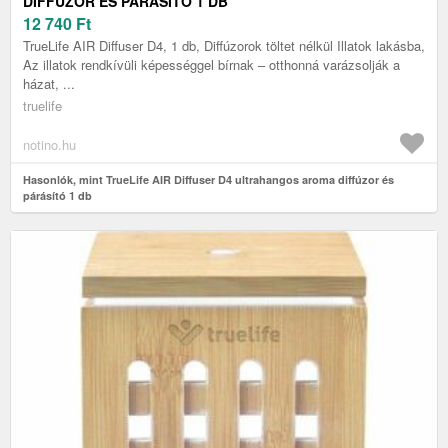
DIFFÚZOR ÉS PÁRÁSÍTÓ 1 DB
12 740
Ft
TrueLife AIR Diffuser D4, 1 db, Diffúzorok töltet nélkül Illatok lakásba,
Az illatok rendkívüli képességgel bírnak – otthonná varázsolják a
házat, ...
truelife
notino.hu
Hasonlók, mint TrueLife AIR Diffuser D4 ultrahangos aroma diffúzor és
párásító 1 db