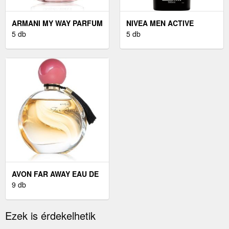
ARMANI MY WAY PARFUM
NIVEA MEN ACTIVE
PARFÜM HÖLGYEKNEK
5 db
CLEAN TUSFÜRDŐ 500
5 db
90 ML
ML
AVON FAR AWAY EAU DE
PARFUM HÖLGYEKNEK
9 db
50 ML
Ezek is érdekelhetik