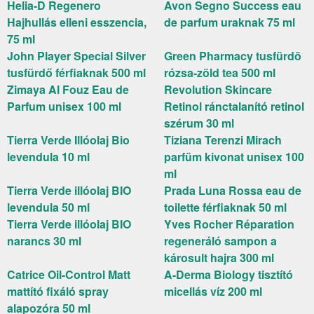
Helia-D Regenero
Avon Segno Success eau
Hajhullás elleni esszencia,
de parfum uraknak 75 ml
75 ml
John Player Special Silver
Green Pharmacy tusfürdõ
tusfürdő férfiaknak 500 ml
rózsa-zöld tea 500 ml
Zimaya Al Fouz Eau de
Revolution Skincare
Parfum unisex 100 ml
Retinol ránctalanító retinol
szérum 30 ml
Tierra Verde Illóolaj Bio
Tiziana Terenzi Mirach
levendula 10 ml
parfüm kivonat unisex 100
ml
Tierra Verde illóolaj BIO
Prada Luna Rossa eau de
levendula 50 ml
toilette férfiaknak 50 ml
Tierra Verde illóolaj BIO
Yves Rocher Réparation
narancs 30 ml
regeneráló sampon a
károsult hajra 300 ml
Catrice Oil-Control Matt
A-Derma Biology tisztító
mattító fixáló spray
micellás víz 200 ml
alapozóra 50 ml