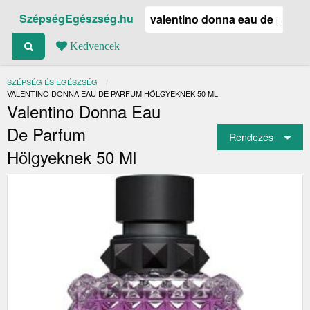
SzépségEgészség.hu
Kedvencek
SZÉPSÉG ÉS EGÉSZSÉG
JELENLEGI:
VALENTINO DONNA EAU DE PARFUM HÖLGYEKNEK 50 ML
Valentino Donna Eau
De Parfum
Rendezés
Hölgyeknek 50 Ml