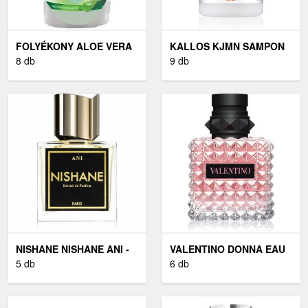
FOLYÉKONY ALOE VERA
KALLOS KJMN SAMPON
SZAPPAN UTÁNTÖLTŐ
8 db
A SÉRÜLT HAJRA 1000
9 db
(500 ML)
ML
NISHANE NISHANE ANI -
VALENTINO DONNA EAU
PARFÜM 50 ML
5 db
DE PARFUM
6 db
HÖLGYEKNEK 30 ML