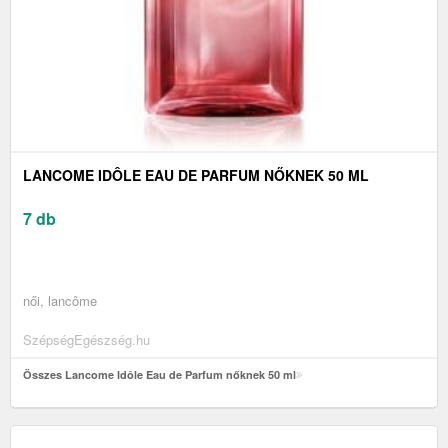
LANCOME IDÔLE EAU DE PARFUM NŐKNEK 50 ML
7 db
női, lancôme
SzépségEgészség.hu
Összes Lancome Idôle Eau de Parfum nőknek 50 ml