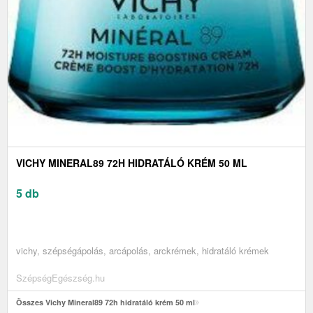
VICHY MINERAL89 72H HIDRATÁLÓ KRÉM 50 ML
5 db
vichy, szépségápolás, arcápolás, arckrémek, hidratáló krémek
SzépségEgészség.hu
Összes Vichy Mineral89 72h hidratáló krém 50 ml