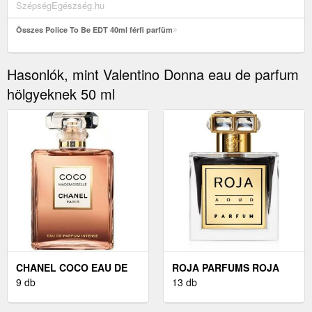
SzépségEgészség.hu
Összes Police To Be EDT 40ml férfi parfüm
Hasonlók, mint Valentino Donna eau de parfum
hölgyeknek 50 ml
CHANEL COCO EAU DE
ROJA PARFUMS ROJA
PARFUM NŐKNEK 100 ML
9 db
PARFÜM UNISEX 100 ML
13 db