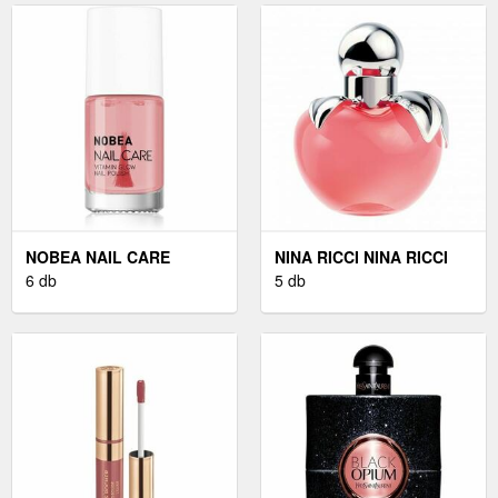
NOBEA NAIL CARE
NINA RICCI NINA RICCI
ÁPOLÓ KÖRÖMLAKK 6
6 db
NINA - EDT 30 ML
5 db
ML