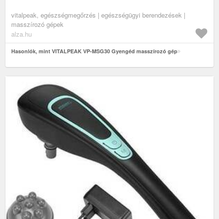
vitalpeak, egészségmegőrzés | egészségügyi berendezések |
masszírozó gépek
alza.hu
Hasonlók, mint VITALPEAK VP-MSG30 Gyengéd masszírozó gép