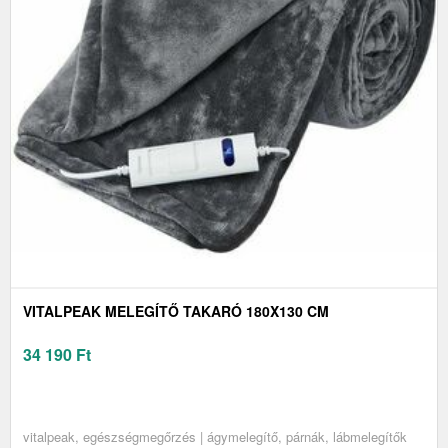
VITALPEAK MELEGÍTŐ TAKARÓ 180X130 CM
34 190
Ft
vitalpeak, egészségmegőrzés | ágymelegítő, párnák, lábmelegítők