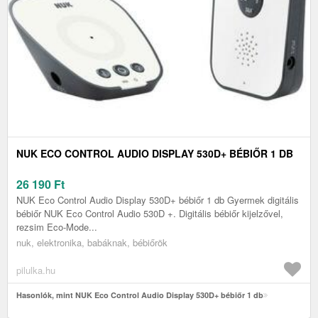
NUK ECO CONTROL AUDIO DISPLAY 530D+ BÉBIŐR 1 DB
26 190
Ft
NUK Eco Control Audio Display 530D+ bébiőr 1 db Gyermek digitális
bébiőr NUK Eco Control Audio 530D +. Digitális bébiőr kijelzővel,
rezsim Eco-Mode...
nuk, elektronika, babáknak, bébiőrök
pilulka.hu
Hasonlók, mint NUK Eco Control Audio Display 530D+ bébiőr 1 db