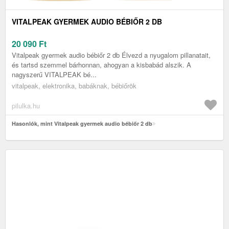
VITALPEAK GYERMEK AUDIO BÉBIŐR 2 DB
20 090
Ft
Vitalpeak gyermek audio bébiőr 2 db Élvezd a nyugalom pillanatait,
és tartsd szemmel bárhonnan, ahogyan a kisbabád alszik. A
nagyszerű VITALPEAK bé...
vitalpeak, elektronika, babáknak, bébiőrök
pilulka.hu
Hasonlók, mint Vitalpeak gyermek audio bébiőr 2 db