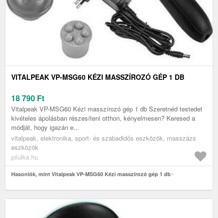
VITALPEAK VP-MSG60 KÉZI MASSZÍROZÓ GÉP 1 DB
18 790
Ft
Vitalpeak VP-MSG60 Kézi masszírozó gép 1 db Szeretnéd testedet
kivételes ápolásban részesíteni otthon, kényelmesen? Keresed a
módját, hogy igazán e...
vitalpeak, elektronika, sport- és szabadidős eszközök, masszázs
eszközök
pilulka.hu
Hasonlók, mint Vitalpeak VP-MSG60 Kézi masszírozó gép 1 db