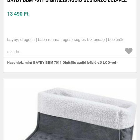
BAYBY BBM 7011 DIGITÁLIS AUDIÓ BÉBIŐRZŐ LCD-VEL
13 490
Ft
bayby, drogéria | baba-mama | egészség és biztonság | bébiőrök
alza.hu
Hasonlók, mint BAYBY BBM 7011 Digitális audió bébiőrző LCD-vel