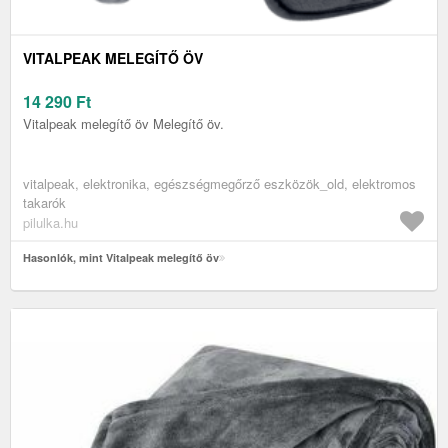
VITALPEAK MELEGÍTŐ ÖV
14 290
Ft
Vitalpeak melegítő öv Melegítő öv.
vitalpeak, elektronika, egészségmegőrző eszközök_old, elektromos
takarók
pilulka.hu
Hasonlók, mint Vitalpeak melegítő öv