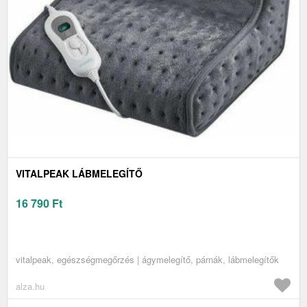
VITALPEAK LÁBMELEGÍTŐ
16 790
Ft
vitalpeak, egészségmegőrzés | ágymelegítő, párnák, lábmelegítők
alza.hu