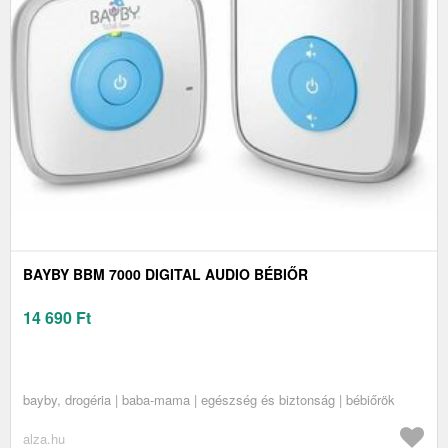
BAYBY BBM 7000 DIGITAL AUDIO BÉBIŐR
14 690
Ft
bayby, drogéria | baba-mama | egészség és biztonság | bébiőrök
alza.hu