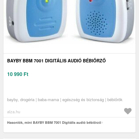
BAYBY BBM 7001 DIGITÁLIS AUDIÓ BÉBIŐRZŐ
10 990
Ft
bayby, drogéria | baba-mama | egészség és biztonság | bébiőrök
alza.hu
Hasonlók, mint BAYBY BBM 7001 Digitális audió bébiőrző