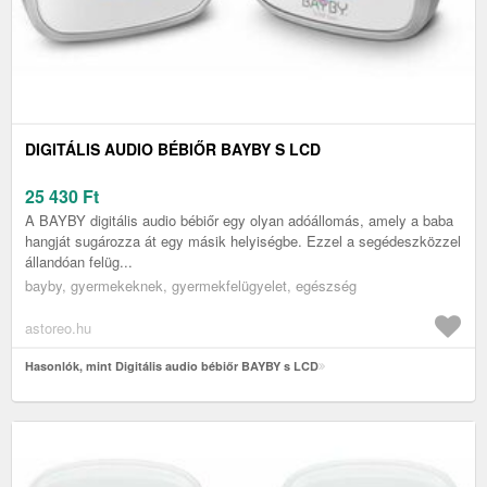
DIGITÁLIS AUDIO BÉBIŐR BAYBY S LCD
25 430
Ft
A BAYBY digitális audio bébiőr egy olyan adóállomás, amely a baba
hangját sugározza át egy másik helyiségbe. Ezzel a segédeszközzel
állandóan felüg...
bayby, gyermekeknek, gyermekfelügyelet, egészség
astoreo.hu
Hasonlók, mint Digitális audio bébiőr BAYBY s LCD