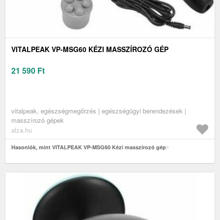
VITALPEAK VP-MSG60 KÉZI MASSZÍROZÓ GÉP
21 590
Ft
vitalpeak, egészségmegőrzés | egészségügyi berendezések |
masszírozó gépek
alza.hu
Hasonlók, mint VITALPEAK VP-MSG60 Kézi masszírozó gép