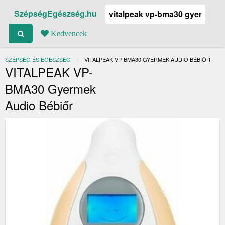
SzépségEgészség.hu
Kedvencek
SZÉPSÉG ÉS EGÉSZSÉG
JELENLEGI:
VITALPEAK VP-BMA30 GYERMEK AUDIO BÉBIŐR
VITALPEAK VP-
BMA30 Gyermek
Audio Bébiőr