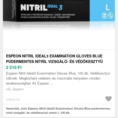
ESPEON NITRIL IDEAL3 EXAMINATION GLOVES BLUE
PÚDERMENTES NITRIL VIZSGÁLÓ- ÉS VÉDŐKESZTYŰ
MÉRET L 100 DB
2 510
Ft
Espeon Nitril Ideal3 Examination Gloves Blue, 100 db, Védőkesztyű
nőknek, Megbízható védelem és maximális kényelem minden
tevékenységhez Az Espeon ...
női, espeon
notino.hu
Hasonlók, mint Espeon Nitril Ideal3 Examination Gloves Blue púdermentes
nitril vizsgáló- és védőkesztyű méret L 100 db