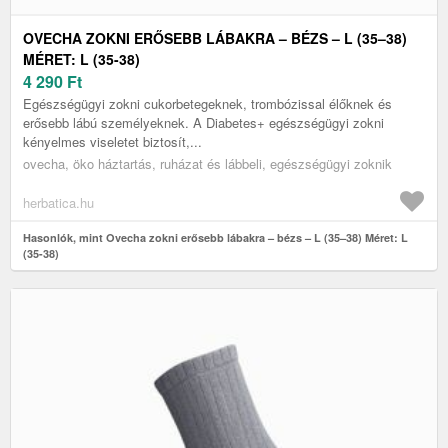
OVECHA ZOKNI ERŐSEBB LÁBAKRA – BÉZS – L (35–38)
MÉRET: L (35-38)
4 290
Ft
Egészségügyi zokni cukorbetegeknek, trombózissal élőknek és
erősebb lábú személyeknek. A Diabetes+ egészségügyi zokni
kényelmes viseletet biztosít,...
ovecha, öko háztartás, ruházat és lábbeli, egészségügyi zoknik
herbatica.hu
Hasonlók, mint Ovecha zokni erősebb lábakra – bézs – L (35–38) Méret: L
(35-38)