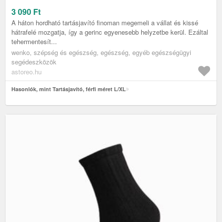
3 090
Ft
A háton hordható tartásjavító finoman megemeli a vállat és kissé
hátrafelé mozgatja, így a gerinc egyenesebb helyzetbe kerül. Ezáltal
tehermentesít...
wenko, szépség és egészség, egészség, egyéb egészségügyi
segédeszközök
astoreo.hu
Hasonlók, mint Tartásjavító, férfi méret L/XL