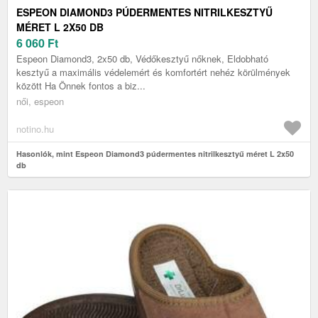
ESPEON DIAMOND3 PÚDERMENTES NITRILKESZTYŰ
MÉRET L 2X50 DB
6 060
Ft
Espeon Diamond3, 2x50 db, Védőkesztyű nőknek, Eldobható
kesztyű a maximális védelemért és komfortért nehéz körülmények
között Ha Önnek fontos a biz...
női, espeon
notino.hu
Hasonlók, mint Espeon Diamond3 púdermentes nitrilkesztyű méret L 2x50
db