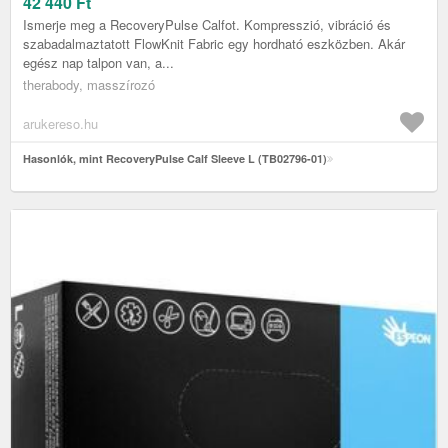
42 440
Ft
Ismerje meg a RecoveryPulse Calfot. Kompresszió, vibráció és
szabadalmaztatott FlowKnit Fabric egy hordható eszközben. Akár
egész nap talpon van, a...
therabody, masszírozó
arukereso.hu
Hasonlók, mint RecoveryPulse Calf Sleeve L (TB02796-01)