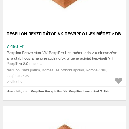
RESPILON RESZPIRÁTOR VK RESPIPRO L-ES MÉRET 2 DB
7 490
Ft
Respilon Reszpirátor VK RespiPro L-es méret 2 db 2.0 elnevezése
arra utal, hogy a nano reszpirátorok új generációját képviseli VK
RespiPro 2.0 masz...
respilon, házi patika, kórházi és otthoni ápolás, koronavírus,
szájmaszkok
pilulka.hu
Hasonlók, mint Respilon Reszpirátor VK RespiPro L-es méret 2 db