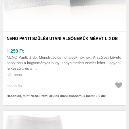
NENO PANTI SZÜLÉS UTÁNI ALSÓNEMŰK MÉRET L 2 DB
1 250
Ft
NENO Panti, 2 db, Menstruációs női alsók nőknek, A szülést követő
napokban a hagyományos bugyi kényelmetlen viselet lehet. Legyen
felkészült, és a ...
női, neno
notino.hu
Hasonlók, mint NENO Panti szülés utáni alsóneműk méret L 2 db