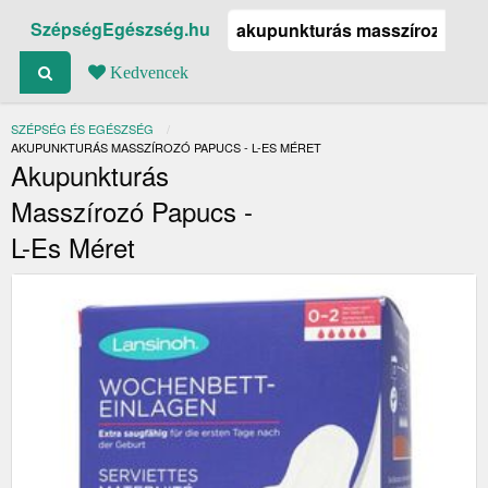
SzépségEgészség.hu
Kedvencek
SZÉPSÉG ÉS EGÉSZSÉG
JELENLEGI:
AKUPUNKTURÁS MASSZÍROZÓ PAPUCS - L-ES MÉRET
Akupunkturás
Masszírozó Papucs -
L-Es Méret