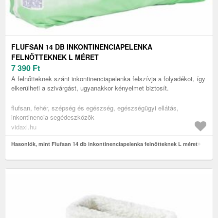
FLUFSAN 14 DB INKONTINENCIAPELENKA
FELNŐTTEKNEK L MÉRET
7 390
Ft
A felnőtteknek szánt inkontinenciapelenka felszívja a folyadékot, így
elkerülheti a szivárgást, ugyanakkor kényelmet biztosít.
flufsan, fehér, szépség és egészség, egészségügyi ellátás,
inkontinencia segédeszközök
vidaxl.hu
Hasonlók, mint Flufsan 14 db inkontinenciapelenka felnőtteknek L méret