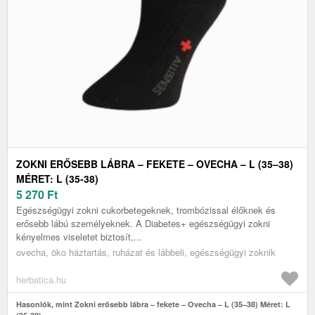
ZOKNI ERŐSEBB LÁBRA – FEKETE – OVECHA – L (35–38)
MÉRET: L (35-38)
5 270
Ft
Egészségügyi zokni cukorbetegeknek, trombózissal élőknek és
erősebb lábú személyeknek. A Diabetes+ egészségügyi zokni
kényelmes viseletet biztosít,...
ovecha, öko háztartás, ruházat és lábbeli, egészségügyi zoknik
herbatica.hu
Hasonlók, mint Zokni erősebb lábra – fekete – Ovecha – L (35–38) Méret: L