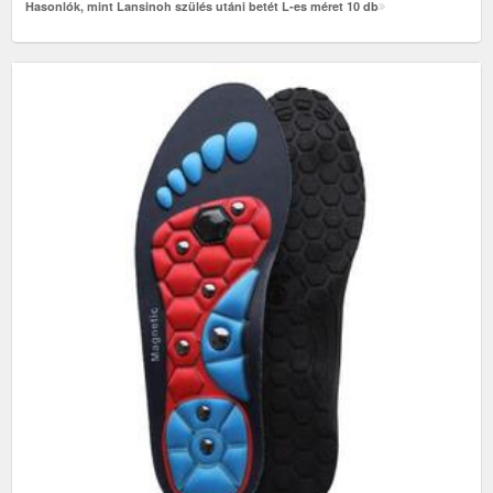
Hasonlók, mint Lansinoh szülés utáni betét L-es méret 10 db