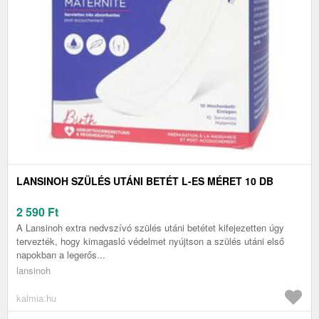
LANSINOH SZÜLÉS UTÁNI BETÉT L-ES MÉRET 10 DB
2 590
Ft
A Lansinoh extra nedvszívó szülés utáni betétet kifejezetten úgy
tervezték, hogy kimagasló védelmet nyújtson a szülés utáni első
napokban a legerős...
lansinoh
kalmia.hu