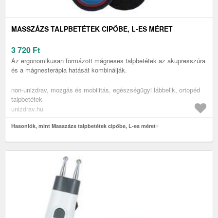
MASSZÁZS TALPBETÉTEK CIPŐBE, L-ES MÉRET
3 720
Ft
Az ergonomikusan formázott mágneses talpbetétek az akupresszúra
és a mágnesterápia hatását kombinálják.
non-unizdrav, mozgás és mobilitás, egészségügyi lábbelik, ortopéd
talpbetétek
unizdrav.hu
Hasonlók, mint Masszázs talpbetétek cipőbe, L-es méret