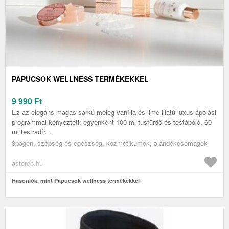
PAPUCSOK WELLNESS TERMÉKEKKEL
9 990
Ft
Ez az elegáns magas sarkú meleg vanília és lime illatú luxus ápolási
programmal kényezteti: egyenként 100 ml tusfürdő és testápoló, 60
ml testradír...
3pagen, szépség és egészség, kozmetikumok, ajándékcsomagok
astoreo.hu
Hasonlók, mint Papucsok wellness termékekkel