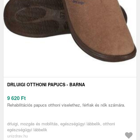
DRLUIGI OTTHONI PAPUCS - BARNA
9 620
Ft
Rehabilitációs papucs otthoni viselethez, férfiak és nők számára.
drluigi, mozgás és mobilitás, egészségügyi lábbelik, otthoni
egészségügyi lábbelik
unizdrav.hu