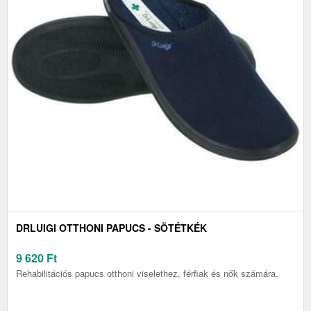
DRLUIGI OTTHONI PAPUCS - SÖTÉTKÉK
9 620
Ft
Rehabilitációs papucs otthoni viselethez, férfiak és nők számára.