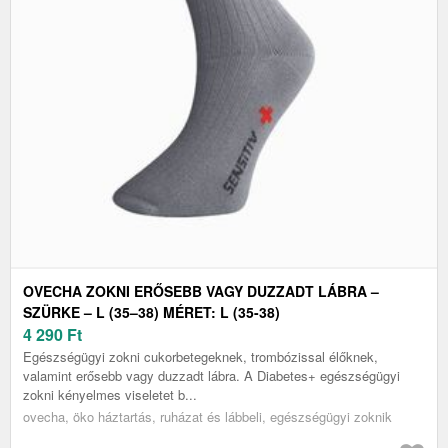
OVECHA ZOKNI ERŐSEBB VAGY DUZZADT LÁBRA –
SZÜRKE – L (35–38) MÉRET: L (35-38)
4 290
Ft
Egészségügyi zokni cukorbetegeknek, trombózissal élőknek,
valamint erősebb vagy duzzadt lábra. A Diabetes+ egészségügyi
zokni kényelmes viseletet b...
ovecha, öko háztartás, ruházat és lábbeli, egészségügyi zoknik