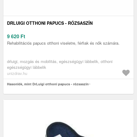
DRLUIGI OTTHONI PAPUCS - RÓZSASZÍN
9 620
Ft
Rehabilitációs papucs otthoni viseletre, férfiak és nők számára.
drluigi, mozgás és mobilitás, egészségügyi lábbelik, otthoni
egészségügyi lábbelik
unizdrav.hu
Hasonlók, mint DrLuigi otthoni papucs - rózsaszín