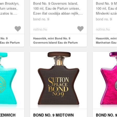
wn Brooklyn,
Bond No. 9 Governors Island,
Bond No. 9 M
fum unisex,
100 ml, Eau de Parfum unisex,
100 ml, Eau d
zatos is.
Ezen illat csodája abban rejlik,
Mindenki szá
or időtálló.
hogy egyaránt tökéletesen
nélkül. Az un
bond no. 9
bond no. 9
No. 9 Dow...
megfelelő nők és férfiak szám...
Midtown Manh
Parfu...
notino.hu
notino.hu
 No. 9
Hasonlók, mint Bond No. 9
Hasonlók, min
Eau de Parfum
Governors Island Eau de Parfum
Manhattan Eau
unisex 100 ml
100 ml
EENWICH
BOND NO. 9 MIDTOWN
BOND NO. 