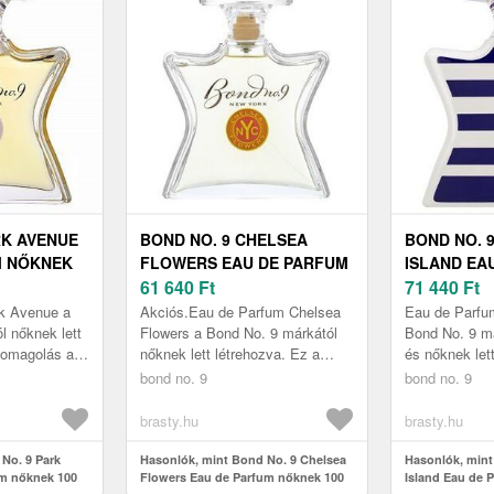
RK AVENUE
BOND NO. 9 CHELSEA
BOND NO. 
M NŐKNEK
FLOWERS EAU DE PARFUM
ISLAND EA
NŐKNEK 100 ML
61 640
Ft
UNISZEX 10
71 440
Ft
k Avenue a
Akciós.Eau de Parfum Chelsea
Eau de Parfum
l nőknek lett
Flowers a Bond No. 9 márkától
Bond No. 9 má
somagolás az
nőknek lett létrehozva. Ez a
és nőknek let
llatot
csomagolás az Ön által
csomagolás az
bond no. 9
bond no. 9
 .
választott illatot tartalmazza, 100
választott illa
ml .
brasty.hu
brasty.hu
No. 9 Park
Hasonlók, mint Bond No. 9 Chelsea
Hasonlók, mint
m nőknek 100
Flowers Eau de Parfum nőknek 100
Island Eau de 