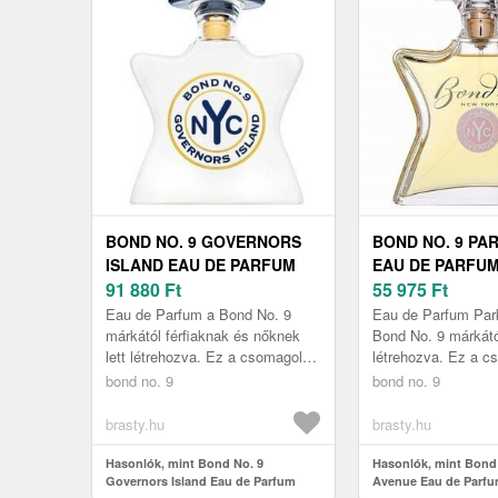
BOND NO. 9 GOVERNORS
BOND NO. 9 PA
ISLAND EAU DE PARFUM
EAU DE PARFU
UNISZEX 100 ML
91 880
Ft
100 ML
55 975
Ft
Eau de Parfum a Bond No. 9
Eau de Parfum Par
márkától férfiaknak és nőknek
Bond No. 9 márkátó
lett létrehozva. Ez a csomagolás
létrehozva. Ez a c
az Ön által választott illatot
Ön által választott i
bond no. 9
bond no. 9
tartalmazza, 100 ml .
tartalmazza, 100 ml
brasty.hu
brasty.hu
Hasonlók, mint Bond No. 9
Hasonlók, mint Bond 
Governors Island Eau de Parfum
Avenue Eau de Parfu