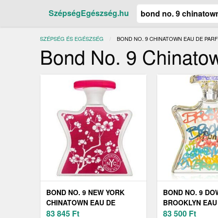
SzépségEgészség.hu
SZÉPSÉG ÉS EGÉSZSÉG
JELENLEGI:
BOND NO. 9 CHINATOWN EAU DE PARF
Bond No. 9 Chinato
BOND NO. 9 NEW YORK
BOND NO. 9 D
CHINATOWN EAU DE
BROOKLYN EAU
PARFUM UNISZEX 100 ML
83 845
Ft
PARFUM UNISEX
83 500
Ft