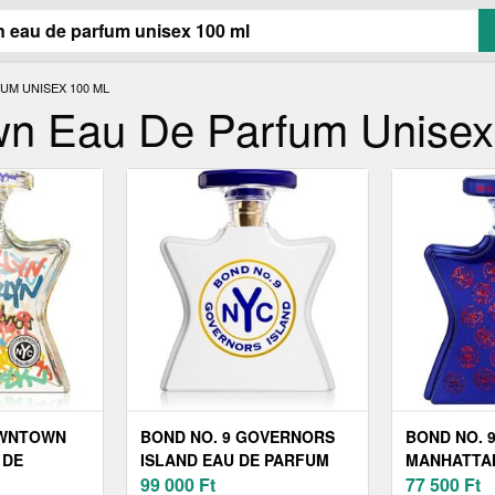
UM UNISEX 100 ML
wn Eau De Parfum Unisex
OWNTOWN
BOND NO. 9 GOVERNORS
BOND NO. 
 DE
ISLAND EAU DE PARFUM
MANHATTAN
 100 ML
UNISEX 100 ML
99 000
Ft
PARFUM UN
77 500
Ft