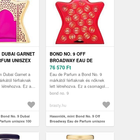
9 DUBAI GARNET
BOND NO. 9 OFF
RFUM UNISZEX
BROADWAY EAU DE
PARFUM UNISZEX 100 ML
76 570
Ft
m Dubai Garnet a
Eau de Parfum a Bond No. 9
rkától férfiaknak
márkától férfiaknak és nőknek
t létrehozva. Ez a
lett létrehozva. Ez a csomagolás
 Ön által
az Ön által választott illatot
bond no. 9
tot tartalmazza, ...
tartalmazza, 100 ml .
brasty.hu
 Bond No. 9 Dubai
Hasonlók, mint Bond No. 9 Off
Parfum uniszex 100
Broadway Eau de Parfum uniszex
100 ml