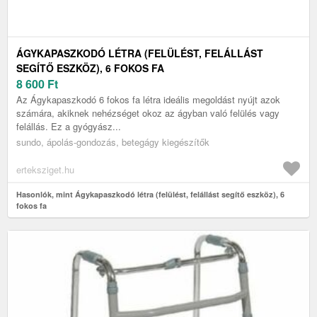
ÁGYKAPASZKODÓ LÉTRA (FELÜLÉST, FELÁLLÁST
SEGÍTŐ ESZKÖZ), 6 FOKOS FA
8 600
Ft
Az Ágykapaszkodó 6 fokos fa létra ideális megoldást nyújt azok
számára, akiknek nehézséget okoz az ágyban való felülés vagy
felállás. Ez a gyógyász...
sundo, ápolás-gondozás, betegágy kiegészítők
erteksziget.hu
Hasonlók, mint Ágykapaszkodó létra (felülést, felállást segítő eszköz), 6
fokos fa