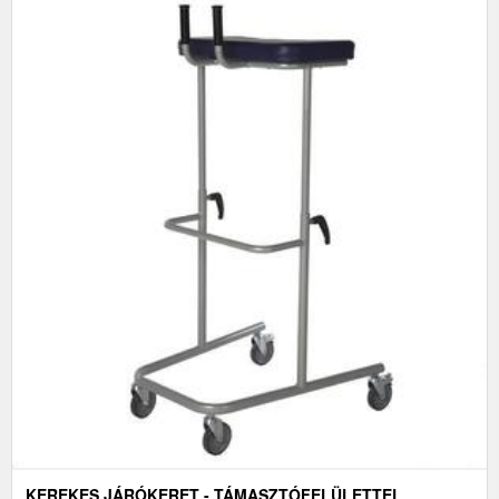
KEREKES JÁRÓKERET - TÁMASZTÓFELÜLETTEL