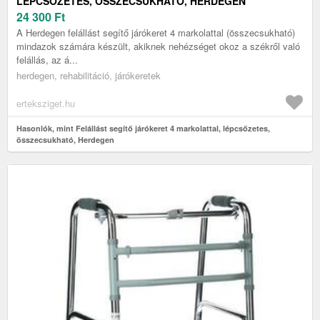
LÉPCSŐZETES, ÖSSZECSUKHATÓ, HERDEGEN
24 300
Ft
A Herdegen felállást segítő járókeret 4 markolattal (összecsukható)
mindazok számára készült, akiknek nehézséget okoz a székről való
felállás, az á...
herdegen, rehabilitáció, járókeretek
erteksziget.hu
Hasonlók, mint Felállást segítő járókeret 4 markolattal, lépcsőzetes,
összecsukható, Herdegen