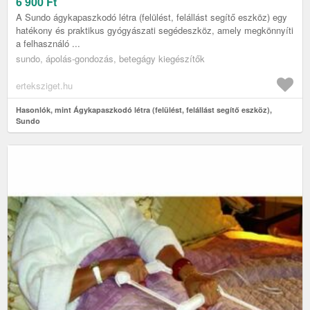
6 900
Ft
A Sundo ágykapaszkodó létra (felülést, felállást segítő eszköz) egy
hatékony és praktikus gyógyászati segédeszköz, amely megkönnyíti
a felhasználó ...
sundo, ápolás-gondozás, betegágy kiegészítők
erteksziget.hu
Hasonlók, mint Ágykapaszkodó létra (felülést, felállást segítő eszköz),
Sundo