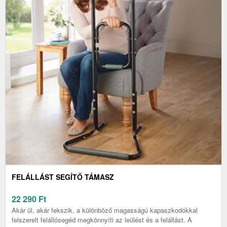
FELÁLLÁST SEGÍTŐ TÁMASZ
22 290
Ft
Akár ül, akár fekszik, a különböző magasságú kapaszkodókkal
felszerelt felállósegéd megkönnyíti az leülést és a felállást. A