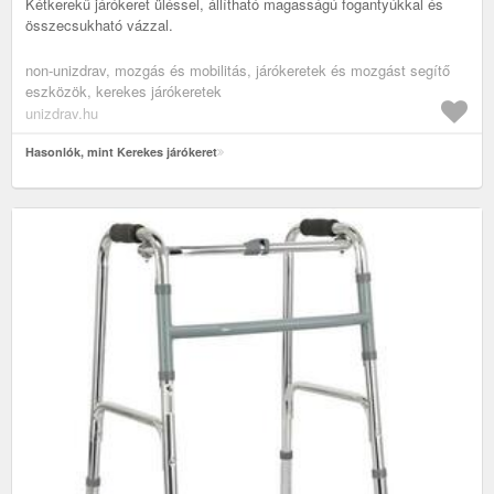
Kétkerekű járókeret üléssel, állítható magasságú fogantyúkkal és
összecsukható vázzal.
non-unizdrav, mozgás és mobilitás, járókeretek és mozgást segítő
eszközök, kerekes járókeretek
unizdrav.hu
Hasonlók, mint Kerekes járókeret