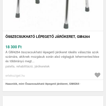
ÖSSZECSUKHATÓ LÉPEGETŐ JÁRÓKERET, GM4264
18 300
Ft
A GM4264 összecsukható lépegető járókeret ideális választás azok
számára, akiknek mozgásuk során alsó végtagjuk tehermentesítése
és többirányú megt...
patella, rehabilitáció, járókeretek
erteksziget.hu
Hasonlók, mint Összecsukható lépegető járókeret, GM4264