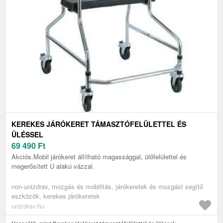
KEREKES JÁRÓKERET TÁMASZTÓFELÜLETTEL ÉS
ÜLÉSSEL
69 490
Ft
Akciós.Mobil járókeret állítható magassággal, ülőfelülettel és
megerősített U alakú vázzal.
non-unizdrav, mozgás és mobilitás, járókeretek és mozgást segítő
eszközök, kerekes járókeretek
unizdrav.hu