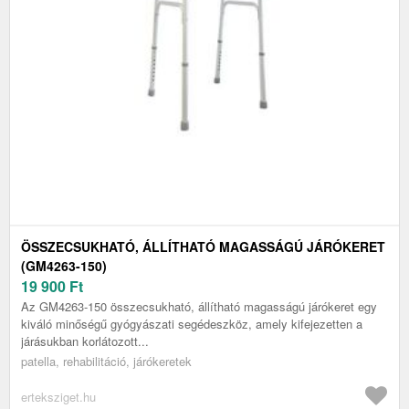
ÖSSZECSUKHATÓ, ÁLLÍTHATÓ MAGASSÁGÚ JÁRÓKERET
(GM4263-150)
19 900
Ft
Az GM4263-150 összecsukható, állítható magasságú járókeret egy
kiváló minőségű gyógyászati segédeszköz, amely kifejezetten a
járásukban korlátozott...
patella, rehabilitáció, járókeretek
erteksziget.hu