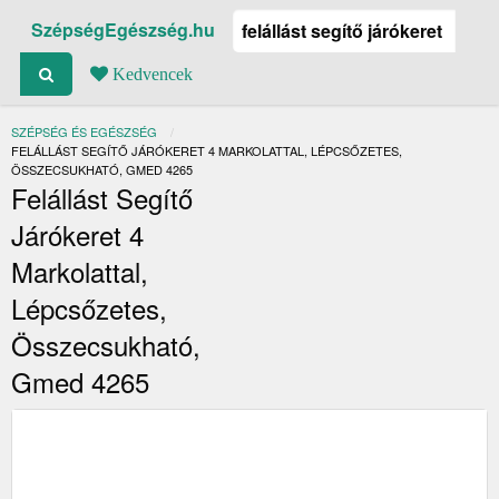
SzépségEgészség.hu
Kedvencek
SZÉPSÉG ÉS EGÉSZSÉG
JELENLEGI:
FELÁLLÁST SEGÍTŐ JÁRÓKERET 4 MARKOLATTAL, LÉPCSŐZETES,
ÖSSZECSUKHATÓ, GMED 4265
Felállást Segítő
Járókeret 4
Markolattal,
Lépcsőzetes,
Összecsukható,
Gmed 4265