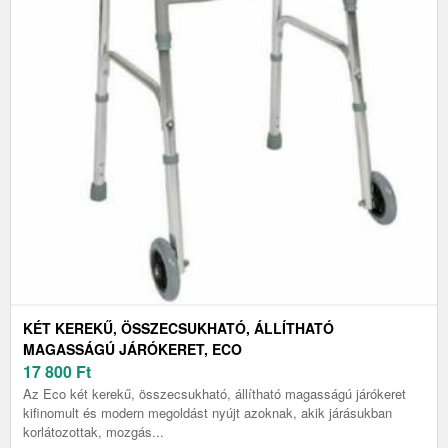
KÉT KEREKŰ, ÖSSZECSUKHATÓ, ÁLLÍTHATÓ
MAGASSÁGÚ JÁRÓKERET, ECO
17 800
Ft
Az Eco két kerekű, összecsukható, állítható magasságú járókeret
kifinomult és modern megoldást nyújt azoknak, akik járásukban
korlátozottak, mozgás...