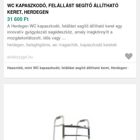
WC KAPASZKODÓ, FELÁLLÁST SEGÍTŐ ÁLLÍTHATÓ
KERET, HERDEGEN
31 600
Ft
A Herdegen WC kapaszkodó, felállást segítő állítható keret egy
innovatív gyógyászati segédeszköz, amely megkönnyíti a
mozgáskorlátozott, idős vagy ...
herdegen, beteghigiénia, wc magasítók, kapaszkodó keretek
erteksziget.hu
Hasonlók, mint WC kapaszkodó, felállást segítő állítható keret, Herdegen