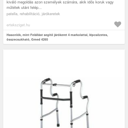
kiváló megoldás azon személyek számára, akik idős koruk vagy
műtétek utáni felép...
patella, rehabilitáció, járókeretek
erteksziget.hu
Hasonlók, mint Felállást segítő járókeret 4 markolattal, lépcsőzetes,
összecsukható, Gmed 4265