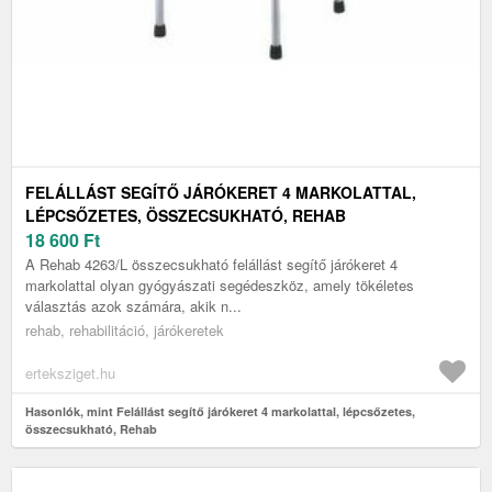
FELÁLLÁST SEGÍTŐ JÁRÓKERET 4 MARKOLATTAL,
LÉPCSŐZETES, ÖSSZECSUKHATÓ, REHAB
18 600
Ft
A Rehab 4263/L összecsukható felállást segítő járókeret 4
markolattal olyan gyógyászati segédeszköz, amely tökéletes
választás azok számára, akik n...
rehab, rehabilitáció, járókeretek
erteksziget.hu
Hasonlók, mint Felállást segítő járókeret 4 markolattal, lépcsőzetes,
összecsukható, Rehab