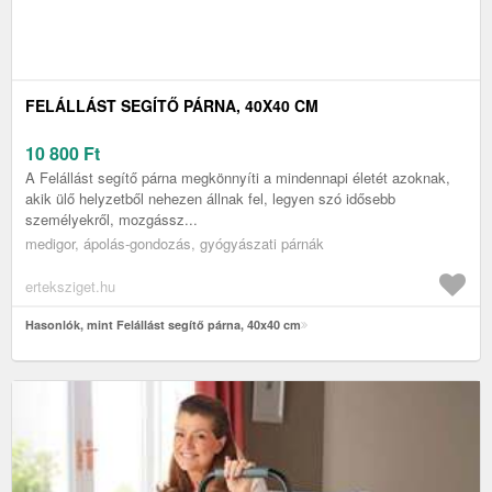
FELÁLLÁST SEGÍTŐ PÁRNA, 40X40 CM
10 800
Ft
A Felállást segítő párna megkönnyíti a mindennapi életét azoknak,
akik ülő helyzetből nehezen állnak fel, legyen szó idősebb
személyekről, mozgássz...
medigor, ápolás-gondozás, gyógyászati párnák
erteksziget.hu
Hasonlók, mint Felállást segítő párna, 40x40 cm