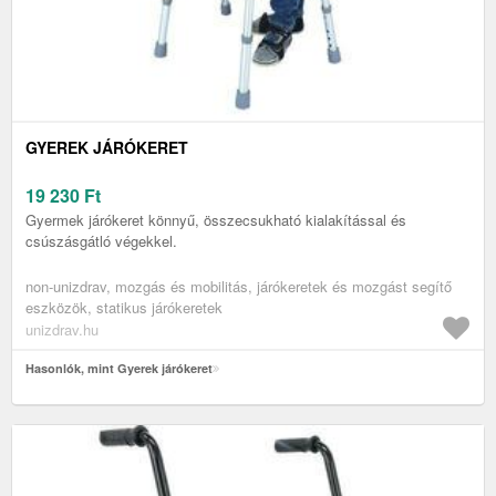
GYEREK JÁRÓKERET
19 230
Ft
Gyermek járókeret könnyű, összecsukható kialakítással és
csúszásgátló végekkel.
non-unizdrav, mozgás és mobilitás, járókeretek és mozgást segítő
eszközök, statikus járókeretek
unizdrav.hu
Hasonlók, mint Gyerek járókeret