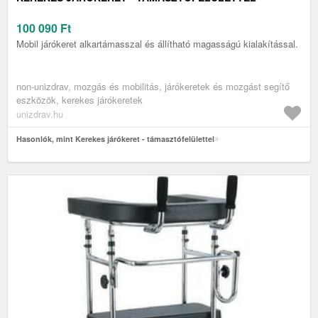
100 090
Ft
Mobil járókeret alkartámasszal és állítható magasságú kialakítással.
non-unizdrav, mozgás és mobilitás, járókeretek és mozgást segítő
eszközök, kerekes járókeretek
unizdrav.hu
Hasonlók, mint Kerekes járókeret - támasztófelülettel