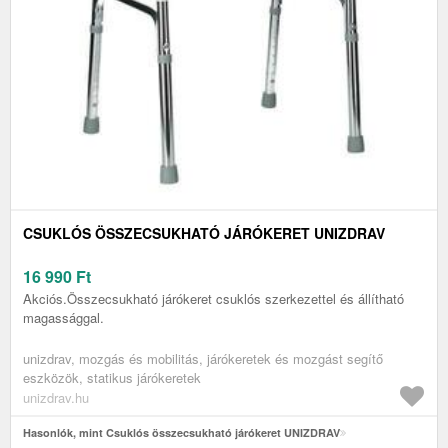
CSUKLÓS ÖSSZECSUKHATÓ JÁRÓKERET UNIZDRAV
16 990
Ft
Akciós.Összecsukható járókeret csuklós szerkezettel és állítható
magassággal.
unizdrav, mozgás és mobilitás, járókeretek és mozgást segítő
eszközök, statikus járókeretek
unizdrav.hu
Hasonlók, mint Csuklós összecsukható járókeret UNIZDRAV