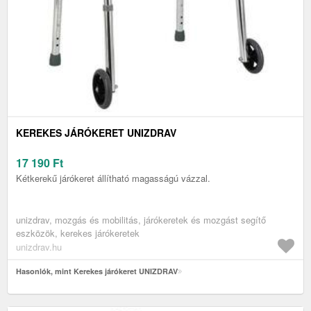
KEREKES JÁRÓKERET UNIZDRAV
17 190
Ft
Kétkerekű járókeret állítható magasságú vázzal.
unizdrav, mozgás és mobilitás, járókeretek és mozgást segítő
eszközök, kerekes járókeretek
unizdrav.hu
Hasonlók, mint Kerekes járókeret UNIZDRAV