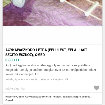
ÁGYKAPASZKODÓ LÉTRA (FELÜLÉST, FELÁLLÁST
SEGÍTŐ ESZKÖZ), QMED
6 800
Ft
A Qmed ágykapaszkodó létra egy olyan innovatív és praktikus
megoldás, amely jelentősen megkönnyíti az otthonápolásban részt
vevők mindennapjait. Ez...
rehab, ápolás-gondozás, betegágy kiegészítők
erteksziget.hu
Hasonlók, mint Ágykapaszkodó létra (felülést, felállást segítő eszköz),
Qmed