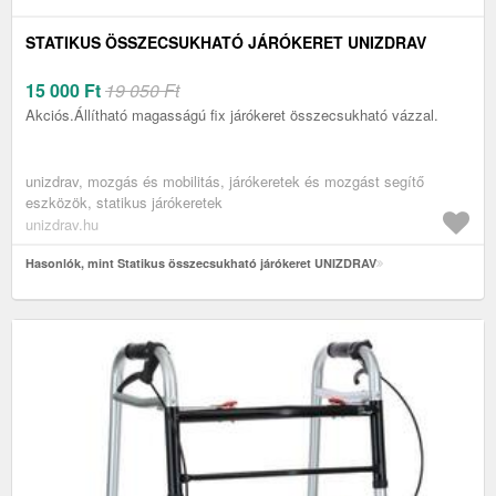
STATIKUS ÖSSZECSUKHATÓ JÁRÓKERET UNIZDRAV
15 000
Ft
19 050 Ft
Akciós.Állítható magasságú fix járókeret összecsukható vázzal.
unizdrav, mozgás és mobilitás, járókeretek és mozgást segítő
eszközök, statikus járókeretek
unizdrav.hu
Hasonlók, mint Statikus összecsukható járókeret UNIZDRAV