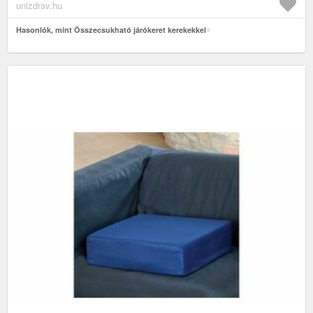
unizdrav.hu
Hasonlók, mint Összecsukható járókeret kerekekkel