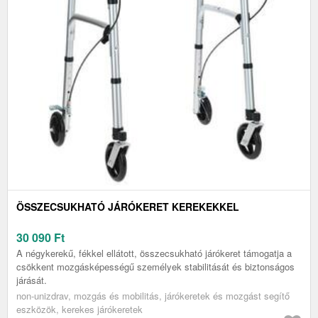
ÖSSZECSUKHATÓ JÁRÓKERET KEREKEKKEL
30 090
Ft
A négykerekű, fékkel ellátott, összecsukható járókeret támogatja a
csökkent mozgásképességű személyek stabilitását és biztonságos
járását.
non-unizdrav, mozgás és mobilitás, járókeretek és mozgást segítő
eszközök, kerekes járókeretek