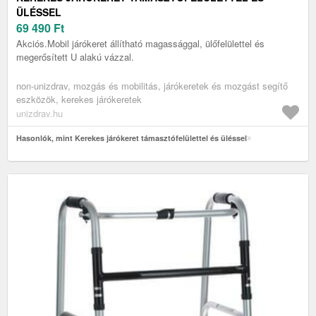
ÜLÉSSEL
69 490
Ft
Akciós.Mobil járókeret állítható magassággal, ülőfelülettel és
megerősített U alakú vázzal.
non-unizdrav, mozgás és mobilitás, járókeretek és mozgást segítő
eszközök, kerekes járókeretek
unizdrav.hu
Hasonlók, mint Kerekes járókeret támasztófelülettel és üléssel