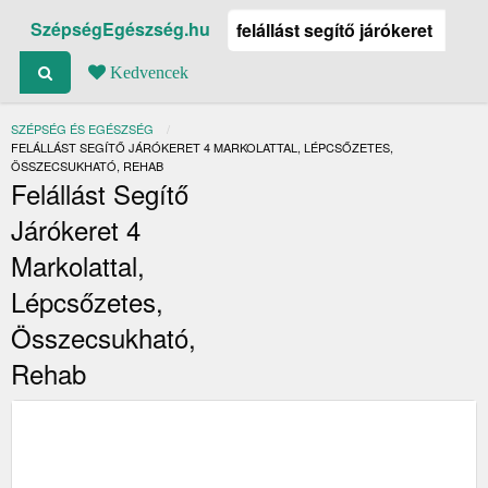
SzépségEgészség.hu
Kedvencek
SZÉPSÉG ÉS EGÉSZSÉG
JELENLEGI:
FELÁLLÁST SEGÍTŐ JÁRÓKERET 4 MARKOLATTAL, LÉPCSŐZETES,
ÖSSZECSUKHATÓ, REHAB
Felállást Segítő
Járókeret 4
Markolattal,
Lépcsőzetes,
Összecsukható,
Rehab