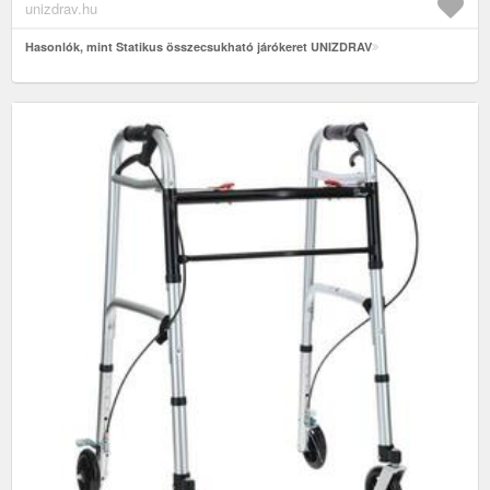
unizdrav.hu
Hasonlók, mint Statikus összecsukható járókeret UNIZDRAV