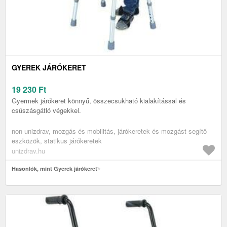
GYEREK JÁRÓKERET
19 230
Ft
Gyermek járókeret könnyű, összecsukható kialakítással és
csúszásgátló végekkel.
non-unizdrav, mozgás és mobilitás, járókeretek és mozgást segítő
eszközök, statikus járókeretek
unizdrav.hu
Hasonlók, mint Gyerek járókeret