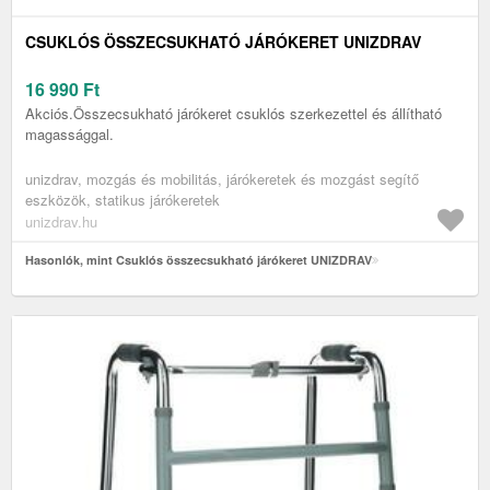
CSUKLÓS ÖSSZECSUKHATÓ JÁRÓKERET UNIZDRAV
16 990
Ft
Akciós.Összecsukható járókeret csuklós szerkezettel és állítható
magassággal.
unizdrav, mozgás és mobilitás, járókeretek és mozgást segítő
eszközök, statikus járókeretek
unizdrav.hu
Hasonlók, mint Csuklós összecsukható járókeret UNIZDRAV