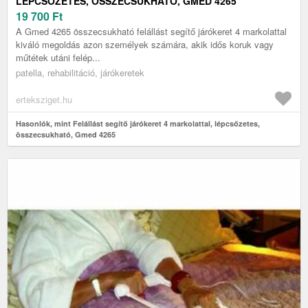
LÉPCSŐZETES, ÖSSZECSUKHATÓ, GMED 4265
19 700
Ft
A Gmed 4265 összecsukható felállást segítő járókeret 4 markolattal
kiváló megoldás azon személyek számára, akik idős koruk vagy
műtétek utáni felép...
patella, rehabilitáció, járókeretek
erteksziget.hu
Hasonlók, mint Felállást segítő járókeret 4 markolattal, lépcsőzetes,
összecsukható, Gmed 4265