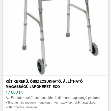
KÉT KEREKŰ, ÖSSZECSUKHATÓ, ÁLLÍTHATÓ
MAGASSÁGÚ JÁRÓKERET, ECO
17 800
Ft
Az Eco két kerekű, összecsukható, állítható magasságú járókeret
kifinomult és modern megoldást nyújt azoknak, akik járásukban
korlátozottak, mozgás...