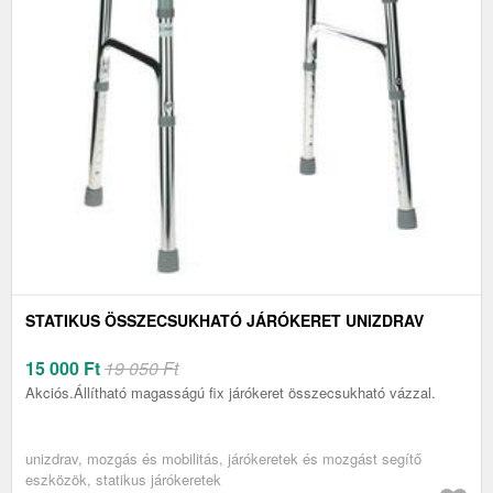
STATIKUS ÖSSZECSUKHATÓ JÁRÓKERET UNIZDRAV
15 000
Ft
19 050 Ft
Akciós.Állítható magasságú fix járókeret összecsukható vázzal.
unizdrav, mozgás és mobilitás, járókeretek és mozgást segítő
eszközök, statikus járókeretek