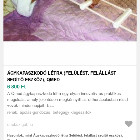
ÁGYKAPASZKODÓ LÉTRA (FELÜLÉST, FELÁLLÁST
SEGÍTŐ ESZKÖZ), QMED
6 800
Ft
A Qmed ágykapaszkodó létra egy olyan innovatív és praktikus
megoldás, amely jelentősen megkönnyíti az otthonápolásban részt
vevők mindennapjait. Ez...
rehab, ápolás-gondozás, betegágy kiegészítők
erteksziget.hu
Hasonlók, mint Ágykapaszkodó létra (felülést, felállást segítő eszköz),