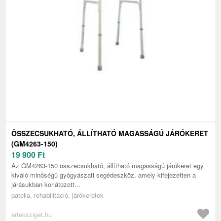
ÖSSZECSUKHATÓ, ÁLLÍTHATÓ MAGASSÁGÚ JÁRÓKERET
(GM4263-150)
19 900
Ft
Az GM4263-150 összecsukható, állítható magasságú járókeret egy
kiváló minőségű gyógyászati segédeszköz, amely kifejezetten a
járásukban korlátozott...
patella, rehabilitáció, járókeretek
erteksziget.hu