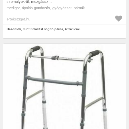
személyekről, mozgássz...
medigor, ápolás-gondozás, gyógyászati párnák
erteksziget.hu
Hasonlók, mint Felállást segítő párna, 40x40 cm