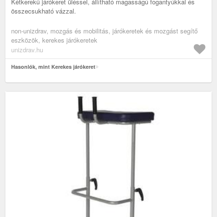
Kétkerekű járókeret üléssel, állítható magasságú fogantyúkkal és
összecsukható vázzal.
non-unizdrav, mozgás és mobilitás, járókeretek és mozgást segítő
eszközök, kerekes járókeretek
unizdrav.hu
Hasonlók, mint Kerekes járókeret