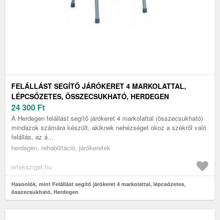
FELÁLLÁST SEGÍTŐ JÁRÓKERET 4 MARKOLATTAL,
LÉPCSŐZETES, ÖSSZECSUKHATÓ, HERDEGEN
24 300
Ft
A Herdegen felállást segítő járókeret 4 markolattal (összecsukható)
mindazok számára készült, akiknek nehézséget okoz a székről való
felállás, az á...
herdegen, rehabilitáció, járókeretek
erteksziget.hu
Hasonlók, mint Felállást segítő járókeret 4 markolattal, lépcsőzetes,
összecsukható, Herdegen