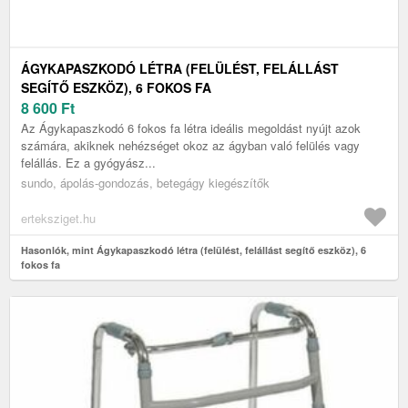
ÁGYKAPASZKODÓ LÉTRA (FELÜLÉST, FELÁLLÁST
SEGÍTŐ ESZKÖZ), 6 FOKOS FA
8 600
Ft
Az Ágykapaszkodó 6 fokos fa létra ideális megoldást nyújt azok
számára, akiknek nehézséget okoz az ágyban való felülés vagy
felállás. Ez a gyógyász...
sundo, ápolás-gondozás, betegágy kiegészítők
erteksziget.hu
Hasonlók, mint Ágykapaszkodó létra (felülést, felállást segítő eszköz), 6
fokos fa