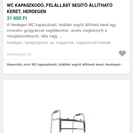
WC KAPASZKODÓ, FELÁLLÁST SEGÍTŐ ÁLLÍTHATÓ
KERET, HERDEGEN
31 600
Ft
A Herdegen WC kapaszkodó, felállást segítő állítható keret egy
innovatív gyógyászati segédeszköz, amely megkönnyíti a
mozgáskorlátozott, idős vagy ...
herdegen, beteghigiénia, wc magasítók, kapaszkodó keretek
erteksziget.hu
Hasonlók, mint WC kapaszkodó, felállást segítő állítható keret, Herdegen