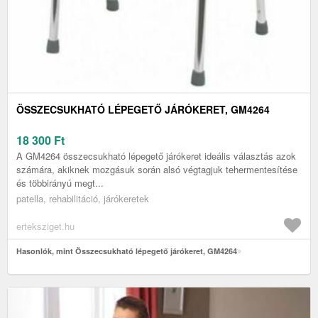
ÖSSZECSUKHATÓ LÉPEGETŐ JÁRÓKERET, GM4264
18 300
Ft
A GM4264 összecsukható lépegető járókeret ideális választás azok
számára, akiknek mozgásuk során alsó végtagjuk tehermentesítése
és többirányú megt...
patella, rehabilitáció, járókeretek
erteksziget.hu
Hasonlók, mint Összecsukható lépegető járókeret, GM4264