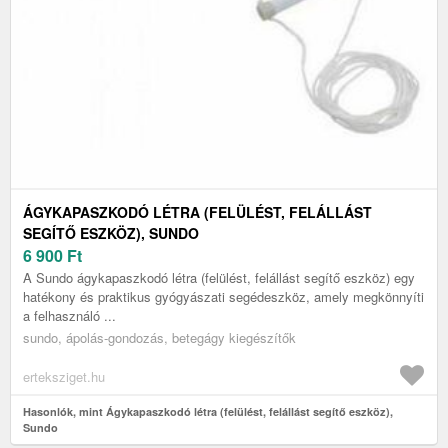
ÁGYKAPASZKODÓ LÉTRA (FELÜLÉST, FELÁLLÁST
SEGÍTŐ ESZKÖZ), SUNDO
6 900
Ft
A Sundo ágykapaszkodó létra (felülést, felállást segítő eszköz) egy
hatékony és praktikus gyógyászati segédeszköz, amely megkönnyíti
a felhasználó ...
sundo, ápolás-gondozás, betegágy kiegészítők
erteksziget.hu
Hasonlók, mint Ágykapaszkodó létra (felülést, felállást segítő eszköz),
Sundo