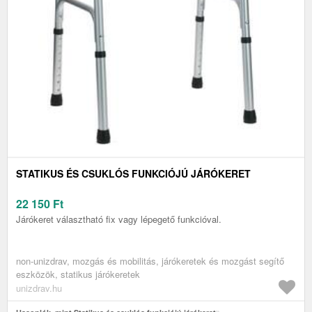
STATIKUS ÉS CSUKLÓS FUNKCIÓJÚ JÁRÓKERET
22 150
Ft
Járókeret választható fix vagy lépegető funkcióval.
non-unizdrav, mozgás és mobilitás, járókeretek és mozgást segítő
eszközök, statikus járókeretek
unizdrav.hu