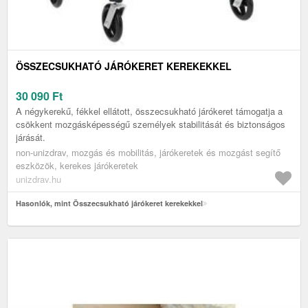
ÖSSZECSUKHATÓ JÁRÓKERET KEREKEKKEL
30 090
Ft
A négykerekű, fékkel ellátott, összecsukható járókeret támogatja a
csökkent mozgásképességű személyek stabilitását és biztonságos
járását.
non-unizdrav, mozgás és mobilitás, járókeretek és mozgást segítő
eszközök, kerekes járókeretek
unizdrav.hu
Hasonlók, mint Összecsukható járókeret kerekekkel