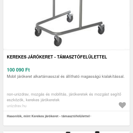
KEREKES JÁRÓKERET - TÁMASZTÓFELÜLETTEL
100 090
Ft
Mobil járókeret alkartámasszal és állítható magasságú kialakítással.
non-unizdrav, mozgás és mobilitás, járókeretek és mozgást segítő
eszközök, kerekes járókeretek
unizdrav.hu
Hasonlók, mint Kerekes járókeret - támasztófelülettel