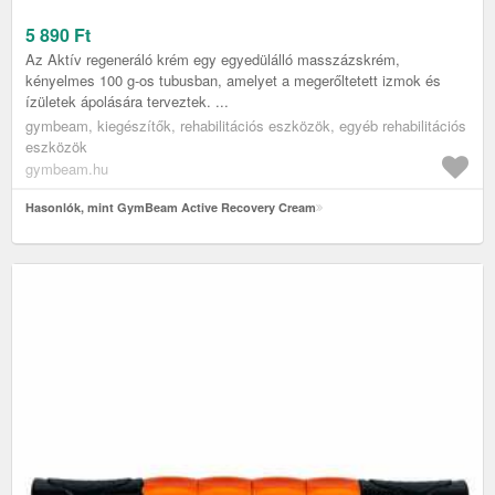
5 890
Ft
Az Aktív regeneráló krém egy egyedülálló masszázskrém,
kényelmes 100 g-os tubusban, amelyet a megerőltetett izmok és
ízületek ápolására terveztek. ...
gymbeam, kiegészítők, rehabilitációs eszközök, egyéb rehabilitációs
eszközök
gymbeam.hu
Hasonlók, mint GymBeam Active Recovery Cream