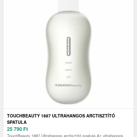
TOUCHBEAUTY 1887 ULTRAHANGOS ARCTISZTÍTÓ
SPATULA
25 790
Ft
TouchBeauty 1887 Ultrahangos arctisztító spatula Az ultrahangos