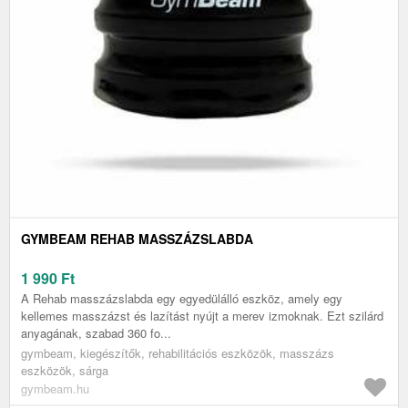
GYMBEAM REHAB MASSZÁZSLABDA
1 990
Ft
A Rehab masszázslabda egy egyedülálló eszköz, amely egy
kellemes masszázst és lazítást nyújt a merev izmoknak. Ezt szilárd
anyagának, szabad 360 fo...
gymbeam, kiegészítők, rehabilitációs eszközök, masszázs
eszközök, sárga
gymbeam.hu