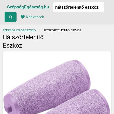
SzépségEgészség.hu
Kedvencek
SZÉPSÉG ÉS EGÉSZSÉG
JELENLEGI:
HÁTSZŐRTELENÍTŐ ESZKÖZ
Hátszőrtelenítő
Eszköz