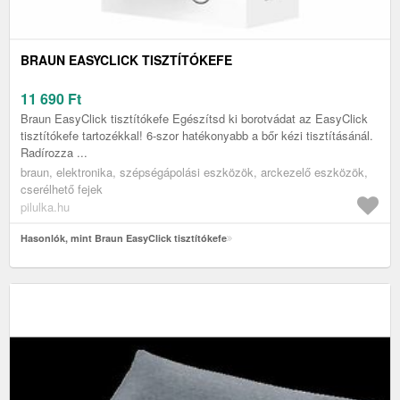
BRAUN EASYCLICK TISZTÍTÓKEFE
11 690
Ft
Braun EasyClick tisztítókefe Egészítsd ki borotvádat az EasyClick
tisztítókefe tartozékkal! 6-szor hatékonyabb a bőr kézi tisztításánál.
Radírozza ...
braun, elektronika, szépségápolási eszközök, arckezelő eszközök,
cserélhető fejek
pilulka.hu
Hasonlók, mint Braun EasyClick tisztítókefe