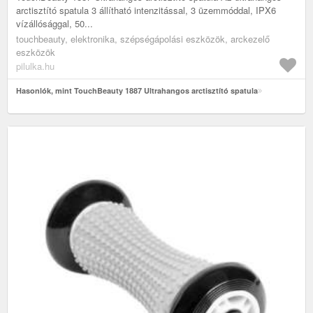
arctisztító spatula 3 állítható intenzitással, 3 üzemmóddal, IPX6
vízállósággal, 50...
touchbeauty, elektronika, szépségápolási eszközök, arckezelő
eszközök
pilulka.hu
Hasonlók, mint TouchBeauty 1887 Ultrahangos arctisztító spatula