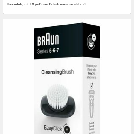
Hasonlók, mint GymBeam Rehab masszázslabda