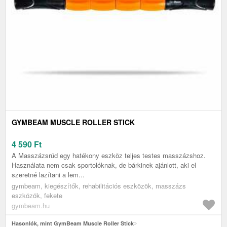
GYMBEAM MUSCLE ROLLER STICK
4 590
Ft
A Masszázsrúd egy hatékony eszköz teljes testes masszázshoz.
Használata nem csak sportolóknak, de bárkinek ajánlott, aki el
szeretné lazítani a lem...
gymbeam, kiegészítők, rehabilitációs eszközök, masszázs
eszközök, fekete
gymbeam.hu
Hasonlók, mint GymBeam Muscle Roller Stick