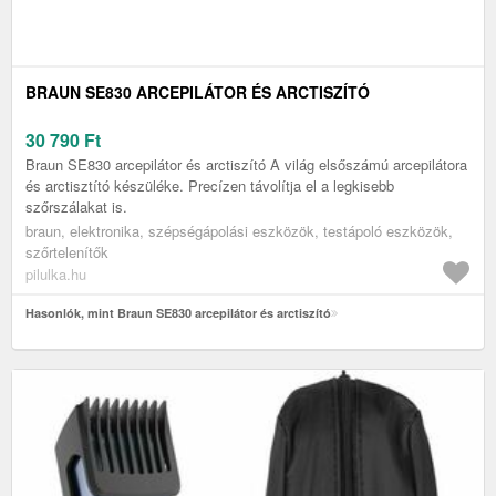
BRAUN SE830 ARCEPILÁTOR ÉS ARCTISZÍTÓ
30 790
Ft
Braun SE830 arcepilátor és arctiszító A világ elsőszámú arcepilátora
és arctisztító készüléke. Precízen távolítja el a legkisebb
szőrszálakat is.
braun, elektronika, szépségápolási eszközök, testápoló eszközök,
szőrtelenítők
pilulka.hu
Hasonlók, mint Braun SE830 arcepilátor és arctiszító