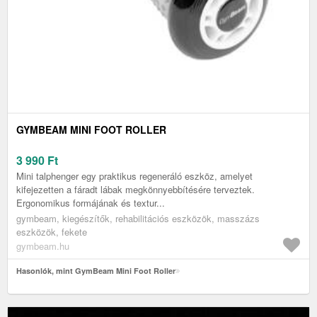
GYMBEAM MINI FOOT ROLLER
3 990
Ft
Mini talphenger egy praktikus regeneráló eszköz, amelyet
kifejezetten a fáradt lábak megkönnyebbítésére terveztek.
Ergonomikus formájának és textur...
gymbeam, kiegészítők, rehabilitációs eszközök, masszázs
eszközök, fekete
gymbeam.hu
Hasonlók, mint GymBeam Mini Foot Roller