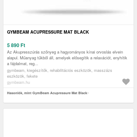
GYMBEAM ACUPRESSURE MAT BLACK
5 890
Ft
Az Akupresszúrás szőnyeg a hagyományos kínai orvoslás elvein
alapul. Műanyag tűkből áll, amelyek elősegítik a relaxációt, enyhítik
a fájdalmat, reg...
gymbeam, kiegészítők, rehabilitációs eszközök, masszázs
eszközök, fekete
gymbeam.hu
Hasonlók, mint GymBeam Acupressure Mat Black