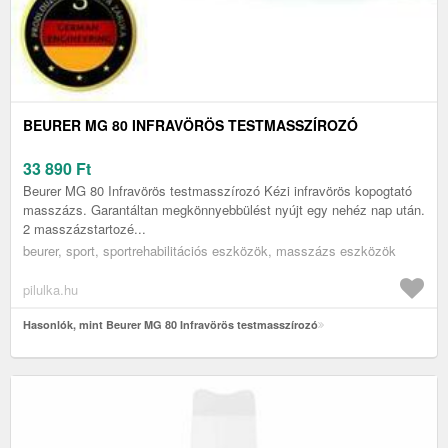
BEURER MG 80 INFRAVÖRÖS TESTMASSZÍROZÓ
33 890
Ft
Beurer MG 80 Infravörös testmasszírozó Kézi infravörös kopogtató
masszázs. Garantáltan megkönnyebbülést nyújt egy nehéz nap után.
2 masszázstartozé...
beurer, sport, sportrehabilitációs eszközök, masszázs eszközök
pilulka.hu
Hasonlók, mint Beurer MG 80 Infravörös testmasszírozó