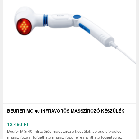
BEURER MG 40 INFRAVÖRÖS MASSZÍROZÓ KÉSZÜLÉK
13 490
Ft
Beurer MG 40 Infravörös masszírozó készülék Jóleső vibrációs
masszírozás, forgatható masszírozó fej és állítható fogantyú az