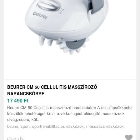
BEURER CM 50 CELLULITIS MASSZÍROZÓ
NARANCSBŐRRE
17 490
Ft
Beurer CM 50 Cellulitis masszírozó narancsbőrre A cellulitcsökkentő
készülék lehetőséget kínál a vérkeringést elősegítő masszázsok
elvégzésére, kül...
beurer, sport, sportrehabilitációs eszközök, masszázs eszközök
pilulka.hu