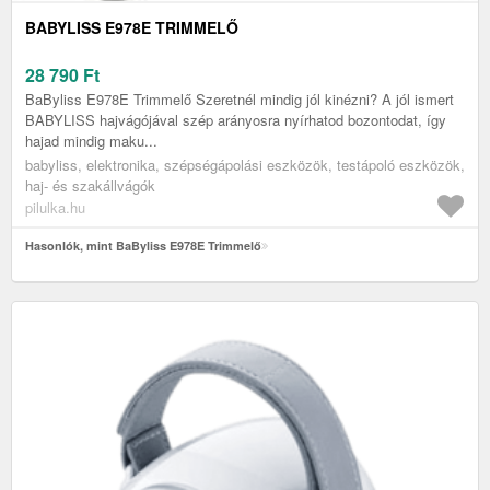
BABYLISS E978E TRIMMELŐ
28 790
Ft
BaByliss E978E Trimmelő Szeretnél mindig jól kinézni? A jól ismert
BABYLISS hajvágójával szép arányosra nyírhatod bozontodat, így
hajad mindig maku...
babyliss, elektronika, szépségápolási eszközök, testápoló eszközök,
haj- és szakállvágók
pilulka.hu
Hasonlók, mint BaByliss E978E Trimmelő