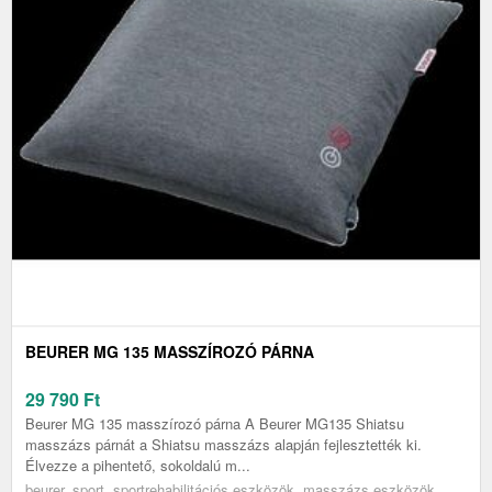
BEURER MG 135 MASSZÍROZÓ PÁRNA
29 790
Ft
Beurer MG 135 masszírozó párna A Beurer MG135 Shiatsu
masszázs párnát a Shiatsu masszázs alapján fejlesztették ki.
Élvezze a pihentető, sokoldalú m...
beurer, sport, sportrehabilitációs eszközök, masszázs eszközök