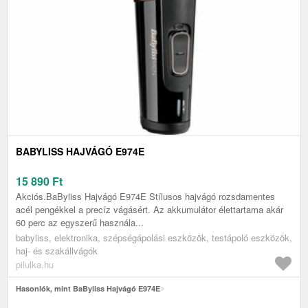
BABYLISS HAJVÁGÓ E974E
15 890
Ft
Akciós.BaByliss Hajvágó E974E Stílusos hajvágó rozsdamentes
acél pengékkel a precíz vágásért. Az akkumulátor élettartama akár
60 perc az egyszerű használa...
babyliss, elektronika, szépségápolási eszközök, testápoló eszközök,
haj- és szakállvágók
pilulka.hu
Hasonlók, mint BaByliss Hajvágó E974E