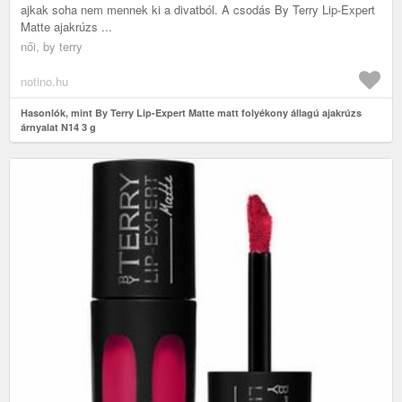
ajkak soha nem mennek ki a divatból. A csodás By Terry Lip-Expert
Matte ajakrúzs ...
női, by terry
notino.hu
Hasonlók, mint By Terry Lip-Expert Matte matt folyékony állagú ajakrúzs
árnyalat N14 3 g