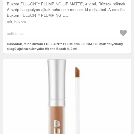
Buxom FULL-ON™ PLUMPING LIP MATTE, 4.2 ml, Rúzsok nőknek,
A szép hangsúlyos ajkak soha nem mennek ki a divatból. A csodás
Buxom FULL-ON™ PLUMPING L...
női, buxom
notino.hu
Hasonlók, mint Buxom FULL-ON™ PLUMPING LIP MATTE matt folyékony
állagú ajakrúzs árnyalat Hit the Beach 4, 2 ml