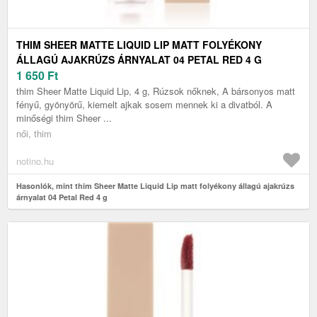
THIM SHEER MATTE LIQUID LIP MATT FOLYÉKONY
ÁLLAGÚ AJAKRÚZS ÁRNYALAT 04 PETAL RED 4 G
1 650
Ft
thim Sheer Matte Liquid Lip, 4 g, Rúzsok nőknek, A bársonyos matt
fényű, gyönyörű, kiemelt ajkak sosem mennek ki a divatból. A
minőségi thim Sheer ...
női, thim
notino.hu
Hasonlók, mint thim Sheer Matte Liquid Lip matt folyékony állagú ajakrúzs
árnyalat 04 Petal Red 4 g