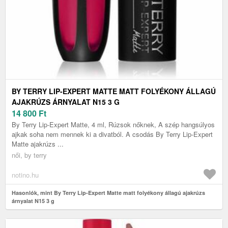
BY TERRY LIP-EXPERT MATTE MATT FOLYÉKONY ÁLLAGÚ
AJAKRÚZS ÁRNYALAT N15 3 G
14 800
Ft
By Terry Lip-Expert Matte, 4 ml, Rúzsok nőknek, A szép hangsúlyos
ajkak soha nem mennek ki a divatból. A csodás By Terry Lip-Expert
Matte ajakrúzs ...
női, by terry
notino.hu
Hasonlók, mint By Terry Lip-Expert Matte matt folyékony állagú ajakrúzs
árnyalat N15 3 g