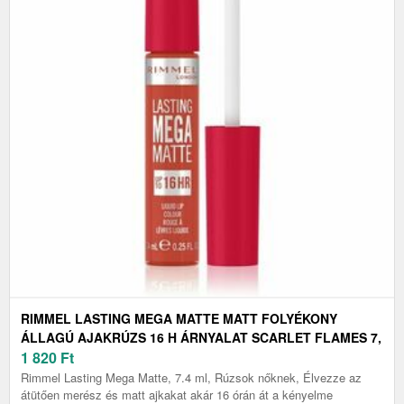
RIMMEL LASTING MEGA MATTE MATT FOLYÉKONY
ÁLLAGÚ AJAKRÚZS 16 H ÁRNYALAT SCARLET FLAMES 7,
4 ML
1 820
Ft
Rimmel Lasting Mega Matte, 7.4 ml, Rúzsok nőknek, Élvezze az
átütően merész és matt ajkakat akár 16 órán át a kényelme