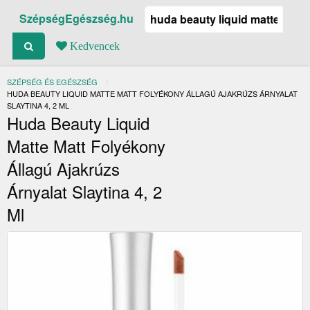
SzépségEgészség.hu
Kedvencek
SZÉPSÉG ÉS EGÉSZSÉG
JELENLEGI:
HUDA BEAUTY LIQUID MATTE MATT FOLYÉKONY ÁLLAGÚ AJAKRÚZS ÁRNYALAT
SLAYTINA 4, 2 ML
Huda Beauty Liquid
Matte Matt Folyékony
Állagú Ajakrúzs
Árnyalat Slaytina 4, 2
Ml