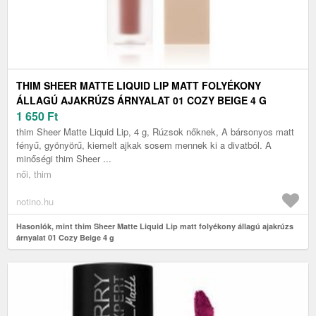
THIM SHEER MATTE LIQUID LIP MATT FOLYÉKONY
ÁLLAGÚ AJAKRÚZS ÁRNYALAT 01 COZY BEIGE 4 G
1 650
Ft
thim Sheer Matte Liquid Lip, 4 g, Rúzsok nőknek, A bársonyos matt
fényű, gyönyörű, kiemelt ajkak sosem mennek ki a divatból. A
minőségi thim Sheer ...
női, thim
notino.hu
Hasonlók, mint thim Sheer Matte Liquid Lip matt folyékony állagú ajakrúzs
árnyalat 01 Cozy Beige 4 g