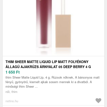
THIM SHEER MATTE LIQUID LIP MATT FOLYÉKONY
ÁLLAGÚ AJAKRÚZS ÁRNYALAT 05 DEEP BERRY 4 G
1 650
Ft
thim Sheer Matte Liquid Lip, 4 g, Rúzsok nőknek, A bársonyos matt
fényű, gyönyörű, kiemelt ajkak sosem mennek ki a divatból. A
minőségi thim Sheer ...
női, thim
notino.hu