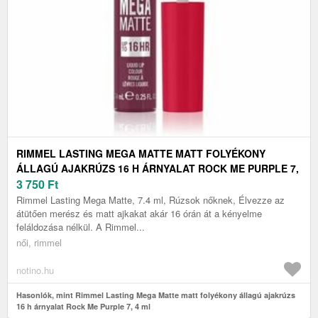
RIMMEL LASTING MEGA MATTE MATT FOLYÉKONY
ÁLLAGÚ AJAKRÚZS 16 H ÁRNYALAT ROCK ME PURPLE 7,
4 ML
3 750
Ft
Rimmel Lasting Mega Matte, 7.4 ml, Rúzsok nőknek, Élvezze az
átütően merész és matt ajkakat akár 16 órán át a kényelme
feláldozása nélkül. A Rimmel...
női, rimmel
notino.hu
Hasonlók, mint Rimmel Lasting Mega Matte matt folyékony állagú ajakrúzs
16 h árnyalat Rock Me Purple 7, 4 ml