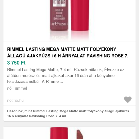
RIMMEL LASTING MEGA MATTE MATT FOLYÉKONY
ÁLLAGÚ AJAKRÚZS 16 H ÁRNYALAT RAVISHING ROSE 7,
4 ML
3 750
Ft
Rimmel Lasting Mega Matte, 7.4 ml, Rúzsok nőknek, Élvezze az
átütően merész és matt ajkakat akár 16 órán át a kényelme
feláldozása nélkül. A Rimmel...
női, rimmel
notino.hu
Hasonlók, mint Rimmel Lasting Mega Matte matt folyékony állagú ajakrúzs
16 h árnyalat Ravishing Rose 7, 4 ml