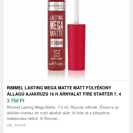
RIMMEL LASTING MEGA MATTE MATT FOLYÉKONY
ÁLLAGÚ AJAKRÚZS 16 H ÁRNYALAT FIRE STARTER 7, 4
ML
3 750
Ft
Rimmel Lasting Mega Matte, 7.4 ml, Rúzsok nőknek, Élvezze az
átütően merész és matt ajkakat akár 16 órán át a kényelme
feláldozása nélkül. A Rimmel...
női, rimmel