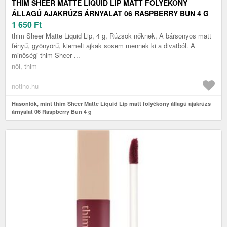
THIM SHEER MATTE LIQUID LIP MATT FOLYÉKONY
ÁLLAGÚ AJAKRÚZS ÁRNYALAT 06 RASPBERRY BUN 4 G
1 650
Ft
thim Sheer Matte Liquid Lip, 4 g, Rúzsok nőknek, A bársonyos matt
fényű, gyönyörű, kiemelt ajkak sosem mennek ki a divatból. A
minőségi thim Sheer ...
női, thim
notino.hu
Hasonlók, mint thim Sheer Matte Liquid Lip matt folyékony állagú ajakrúzs
árnyalat 06 Raspberry Bun 4 g