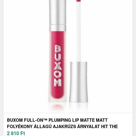
BUXOM FULL-ON™ PLUMPING LIP MATTE MATT
FOLYÉKONY ÁLLAGÚ AJAKRÚZS ÁRNYALAT HIT THE
BEACH 4, 2 ML
2 810
Ft