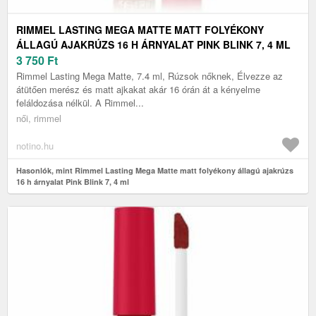
RIMMEL LASTING MEGA MATTE MATT FOLYÉKONY
ÁLLAGÚ AJAKRÚZS 16 H ÁRNYALAT PINK BLINK 7, 4 ML
3 750
Ft
Rimmel Lasting Mega Matte, 7.4 ml, Rúzsok nőknek, Élvezze az
átütően merész és matt ajkakat akár 16 órán át a kényelme
feláldozása nélkül. A Rimmel...
női, rimmel
notino.hu
Hasonlók, mint Rimmel Lasting Mega Matte matt folyékony állagú ajakrúzs
16 h árnyalat Pink Blink 7, 4 ml