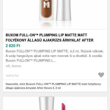
BUXOM FULL-ON™ PLUMPING LIP MATTE MATT
FOLYÉKONY ÁLLAGÚ AJAKRÚZS ÁRNYALAT AFTER
HOURS 4, 2 ML
2 820
Ft
Buxom FULL-ON™ PLUMPING LIP MATTE, 4.2 ml, Rúzsok nőknek,
A szép hangsúlyos ajkak soha nem mennek ki a divatból. A csodás
Buxom FULL-ON™ PLUMPING L...
női, buxom
notino.hu
Hasonlók, mint Buxom FULL-ON™ PLUMPING LIP MATTE matt folyékony
állagú ajakrúzs árnyalat After Hours 4, 2 ml