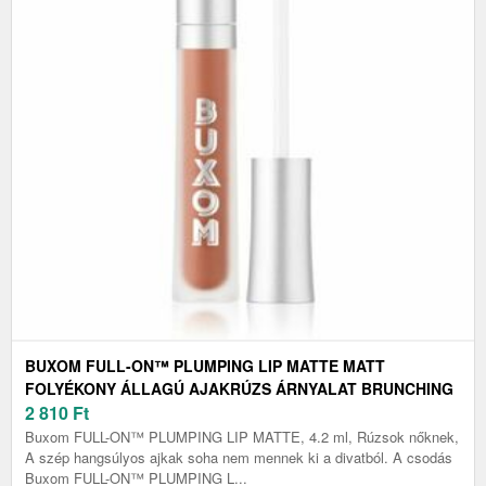
BUXOM FULL-ON™ PLUMPING LIP MATTE MATT
FOLYÉKONY ÁLLAGÚ AJAKRÚZS ÁRNYALAT BRUNCHING
4, 2 ML
2 810
Ft
Buxom FULL-ON™ PLUMPING LIP MATTE, 4.2 ml, Rúzsok nőknek,
A szép hangsúlyos ajkak soha nem mennek ki a divatból. A csodás
Buxom FULL-ON™ PLUMPING L...