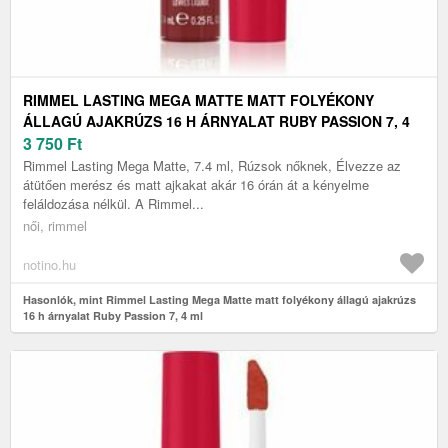
RIMMEL LASTING MEGA MATTE MATT FOLYÉKONY
ÁLLAGÚ AJAKRÚZS 16 H ÁRNYALAT RUBY PASSION 7, 4
ML
3 750
Ft
Rimmel Lasting Mega Matte, 7.4 ml, Rúzsok nőknek, Élvezze az
átütően merész és matt ajkakat akár 16 órán át a kényelme
feláldozása nélkül. A Rimmel...
női, rimmel
notino.hu
Hasonlók, mint Rimmel Lasting Mega Matte matt folyékony állagú ajakrúzs
16 h árnyalat Ruby Passion 7, 4 ml