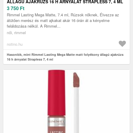
ÁLLAGÚ AJAKRÚZS 16 H ÁRNYALAT STRAPLESS 7, 4 ML
3 750
Ft
Rimmel Lasting Mega Matte, 7.4 ml, Rúzsok nőknek, Élvezze az
átütően merész és matt ajkakat akár 16 órán át a kényelme
feláldozása nélkül. A Rimmel...
női, rimmel
notino.hu
Hasonlók, mint Rimmel Lasting Mega Matte matt folyékony állagú ajakrúzs
16 h árnyalat Strapless 7, 4 ml