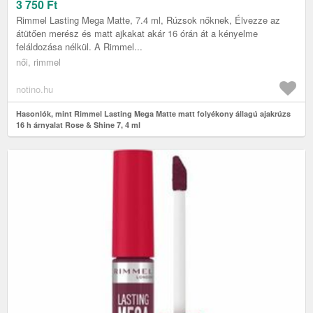
ML
3 750
Ft
Rimmel Lasting Mega Matte, 7.4 ml, Rúzsok nőknek, Élvezze az
átütően merész és matt ajkakat akár 16 órán át a kényelme
feláldozása nélkül. A Rimmel...
női, rimmel
notino.hu
Hasonlók, mint Rimmel Lasting Mega Matte matt folyékony állagú ajakrúzs
16 h árnyalat Rose & Shine 7, 4 ml