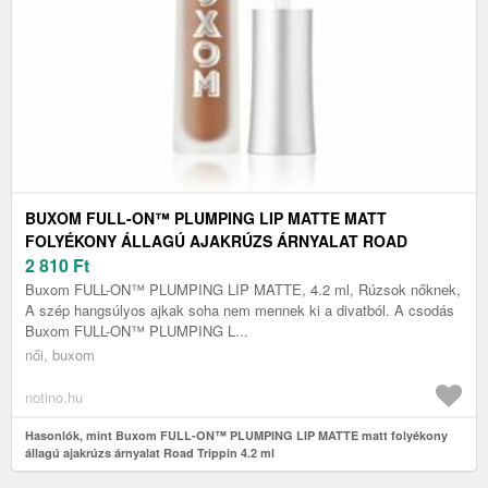
BUXOM FULL-ON™ PLUMPING LIP MATTE MATT
FOLYÉKONY ÁLLAGÚ AJAKRÚZS ÁRNYALAT ROAD
TRIPPIN 4.2 ML
2 810
Ft
Buxom FULL-ON™ PLUMPING LIP MATTE, 4.2 ml, Rúzsok nőknek,
A szép hangsúlyos ajkak soha nem mennek ki a divatból. A csodás
Buxom FULL-ON™ PLUMPING L...
női, buxom
notino.hu
Hasonlók, mint Buxom FULL-ON™ PLUMPING LIP MATTE matt folyékony
állagú ajakrúzs árnyalat Road Trippin 4.2 ml