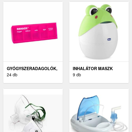
GYÓGYSZERADAGOLÓK,
INHALÁTOR MASZK
INHALÁTOROK
24 db
GYERMEKEKNEK
9 db