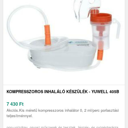
KOMPRESSZOROS INHALÁLÓ KÉSZÜLÉK - YUWELL 405B
7 430
Ft
Akciós.Kis méretű kompresszoros inhalátor 0, 2 ml/perc porlasztási
teljesítménnyel.
non-unizdrav, orvosi műszerek és tesztek, légzés- és oxigénterápia,