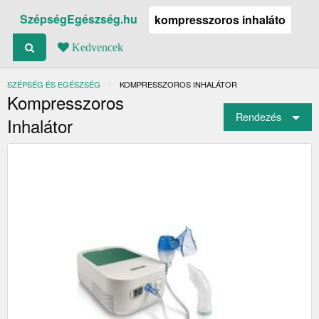
SzépségEgészség.hu
Kedvencek
SZÉPSÉG ÉS EGÉSZSÉG
JELENLEGI:
KOMPRESSZOROS INHALÁTOR
Kompresszoros
Rendezés
Inhalátor