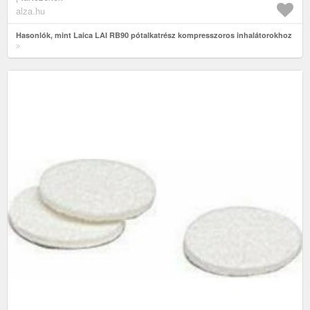
alza.hu
Hasonlók, mint Laica LAI RB90 pótalkatrész kompresszoros inhalátorokhoz