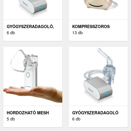
GYÓGYSZERADAGOLÓ,
KOMPRESSZOROS
INHALÁTOR
6 db
INHALÁTOROK
13 db
HORDOZHATÓ MESH
GYÓGYSZERADAGOLÓ
INHALÁTOR
5 db
ÉS INHALÁTOR
6 db