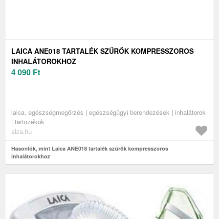
LAICA ANE018 TARTALÉK SZŰRŐK KOMPRESSZOROS
INHALÁTOROKHOZ
4 090
Ft
laica, egészségmegőrzés | egészségügyi berendezések | inhalátorok
| tartozékok
alza.hu
Hasonlók, mint Laica ANE018 tartalék szűrők kompresszoros
inhalátorokhoz