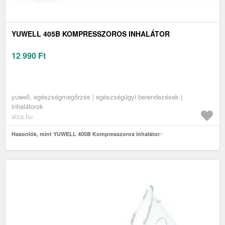
YUWELL 405B KOMPRESSZOROS INHALÁTOR
12 990
Ft
yuwell, egészségmegőrzés | egészségügyi berendezések |
inhalátorok
alza.hu
Hasonlók, mint YUWELL 405B Kompresszoros inhalátor