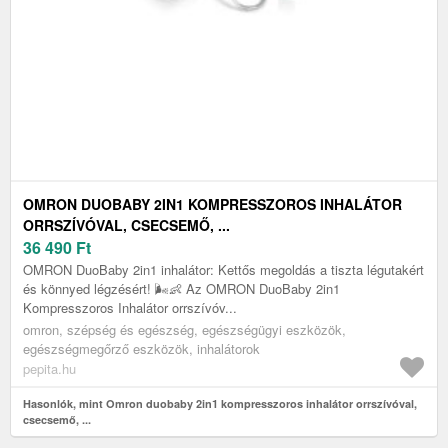
OMRON DUOBABY 2IN1 KOMPRESSZOROS INHALÁTOR
ORRSZÍVÓVAL, CSECSEMŐ, ...
36 490
Ft
OMRON DuoBaby 2in1 inhalátor: Kettős megoldás a tiszta légutakért
és könnyed légzésért! 🌬️👶 Az OMRON DuoBaby 2in1
Kompresszoros Inhalátor orrszívóv...
omron, szépség és egészség, egészségügyi eszközök,
egészségmegőrző eszközök, inhalátorok
pepita.hu
Hasonlók, mint Omron duobaby 2in1 kompresszoros inhalátor orrszívóval,
csecsemő, ...