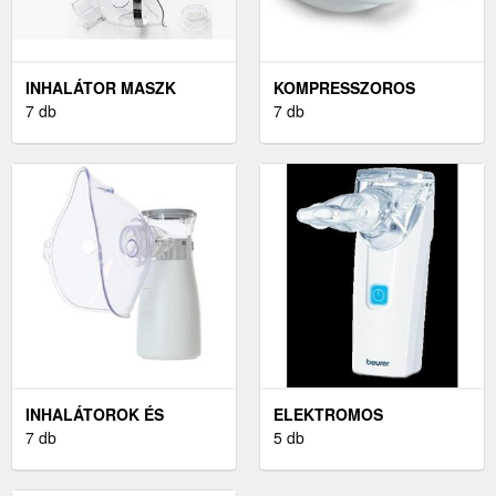
INHALÁTOR MASZK
KOMPRESSZOROS
7 db
INHALÁTOR (VIVAMAX)
7 db
INHALÁTOROK ÉS
ELEKTROMOS
ORRHIGIÉNIA
7 db
INHALÁTOROK
5 db