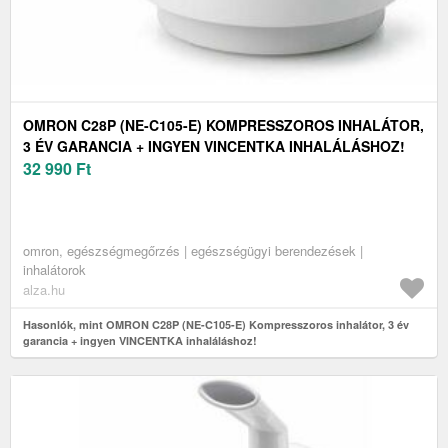
OMRON C28P (NE-C105-E) KOMPRESSZOROS INHALÁTOR,
3 ÉV GARANCIA + INGYEN VINCENTKA INHALÁLÁSHOZ!
32 990
Ft
omron, egészségmegőrzés | egészségügyi berendezések |
inhalátorok
alza.hu
Hasonlók, mint OMRON C28P (NE-C105-E) Kompresszoros inhalátor, 3 év
garancia + ingyen VINCENTKA inhaláláshoz!