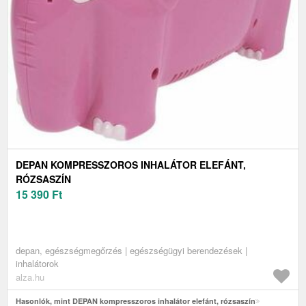
DEPAN KOMPRESSZOROS INHALÁTOR ELEFÁNT,
RÓZSASZÍN
15 390
Ft
depan, egészségmegőrzés | egészségügyi berendezések |
inhalátorok
alza.hu
Hasonlók, mint DEPAN kompresszoros inhalátor elefánt, rózsaszín