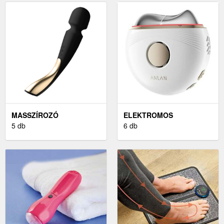
MASSZÍROZÓ
ELEKTROMOS
VIBRÁTOROK
5 db
MASSZÍROZÓ KÉSZÜLÉK
6 db