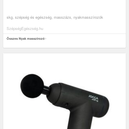
skg, szépség és egészség, masszázs, nyakmasszírozók
SzépségEgészség.hu
Összes Nyak masszírozó