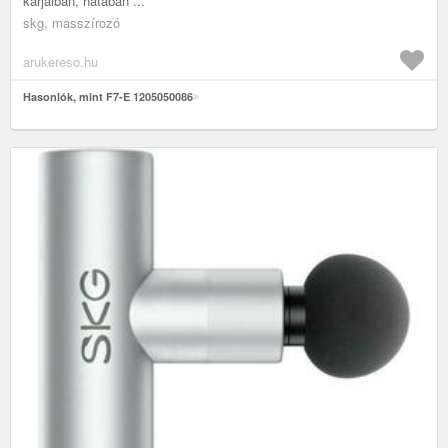
karjaiban, hátában ...
skg, masszírozó
arukereso.hu
Hasonlók, mint F7-E 1205050086