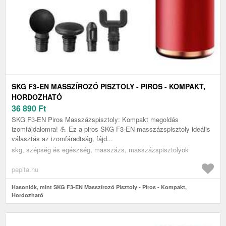
SKG F3-EN MASSZÍROZÓ PISZTOLY - PIROS - KOMPAKT,
HORDOZHATÓ
36 890
Ft
SKG F3-EN Piros Masszázspisztoly: Kompakt megoldás
izomfájdalomra! 💪 Ez a piros SKG F3-EN masszázspisztoly ideális
választás az izomfáradtság, fájd...
skg, szépség és egészség, masszázs, masszázspisztolyok
pepita.hu
Hasonlók, mint SKG F3-EN Masszírozó Pisztoly - Piros - Kompakt,
Hordozható