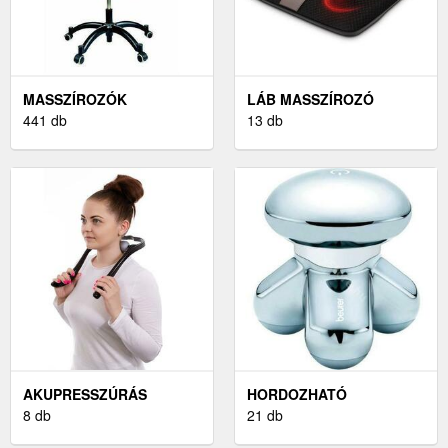
MASSZÍROZÓK
LÁB MASSZÍROZÓ
441 db
13 db
AKUPRESSZÚRÁS
HORDOZHATÓ
MASSZÍROZÓ ESZKÖZÖK
8 db
MASSZÍROZÓ
21 db