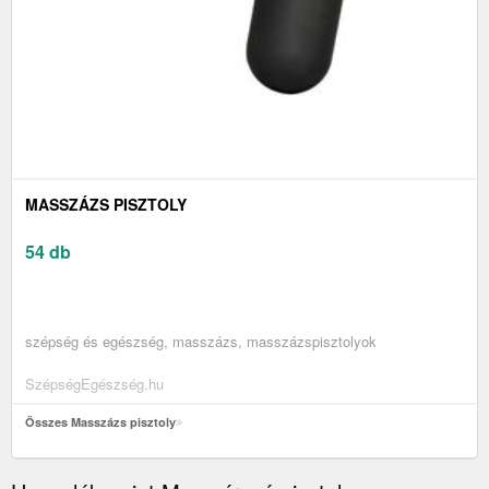
MASSZÁZS PISZTOLY
54 db
szépség és egészség, masszázs, masszázspisztolyok
SzépségEgészség.hu
Összes Masszázs pisztoly