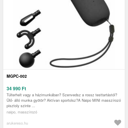
MGPC-002
34 990
Ft
Túlterhelt vagy a házimunkában? Szenvedsz a rossz testtartástól?
Ülő- álló munka gyötör? Aktívan sportolsz?A Naipo MINI masszírozó
pisztoly szinte ...
naipo, masszírozó
arukereso.hu