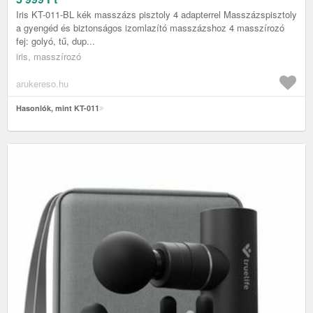
Iris KT-011-BL kék masszázs pisztoly 4 adapterrel Masszázspisztoly
a gyengéd és biztonságos izomlazító masszázshoz 4 masszírozó
fej: golyó, tű, dup...
iris, masszírozó
arukereso.hu
Hasonlók, mint KT-011