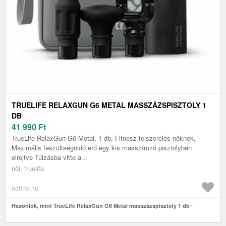
TRUELIFE RELAXGUN G6 METAL MASSZÁZSPISZTOLY 1
DB
41 990
Ft
TrueLife RelaxGun G6 Metal, 1 db, Fitnesz felszerelés nőknek,
Maximális feszültségoldó erő egy kis masszírozó pisztolyban
elrejtve Túlzásba vitte a...
női, truelife
notino.hu
Hasonlók, mint TrueLife RelaxGun G6 Metal masszázspisztoly 1 db