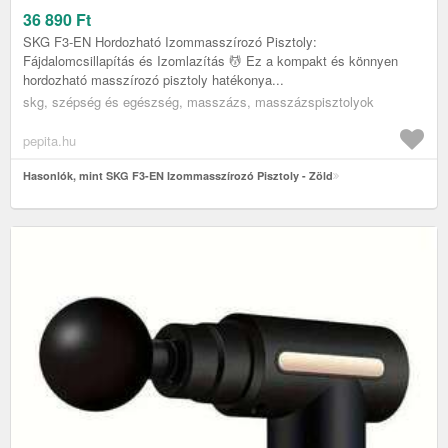
36 890
Ft
SKG F3-EN Hordozható Izommasszírozó Pisztoly:
Fájdalomcsillapítás és Izomlazítás 💆 Ez a kompakt és könnyen
hordozható masszírozó pisztoly hatékonya...
skg, szépség és egészség, masszázs, masszázspisztolyok
pepita.hu
Hasonlók, mint SKG F3-EN Izommasszírozó Pisztoly - Zöld