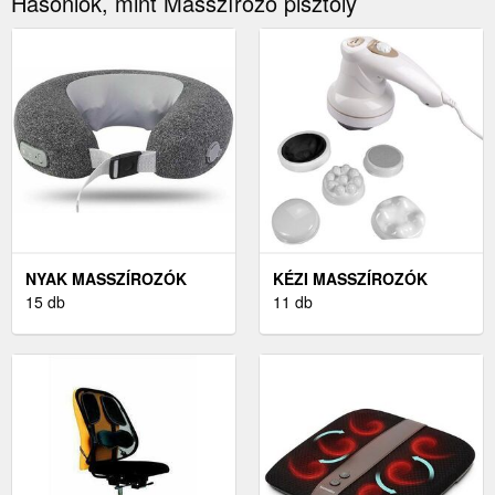
Hasonlók, mint Masszírozó pisztoly
NYAK MASSZÍROZÓK
KÉZI MASSZÍROZÓK
15 db
11 db