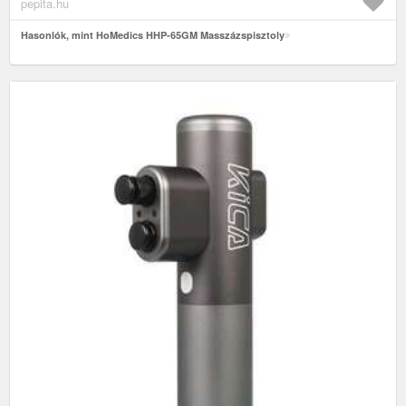
pepita.hu
Hasonlók, mint HoMedics HHP-65GM Masszázspisztoly