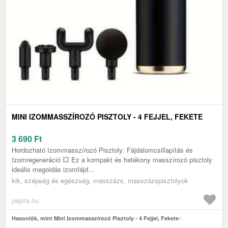
MINI IZOMMASSZÍROZÓ PISZTOLY - 4 FEJJEL, FEKETE
3 690
Ft
Hordozható Izommasszírozó Pisztoly: Fájdalomcsillapítás és
Izomregeneráció 💥 Ez a kompakt és hatékony masszírozó pisztoly
ideális megoldás izomfájd...
kik, szépség és egészség, masszázs, masszázspisztolyok
pepita.hu
Hasonlók, mint Mini Izommasszírozó Pisztoly - 4 Fejjel, Fekete