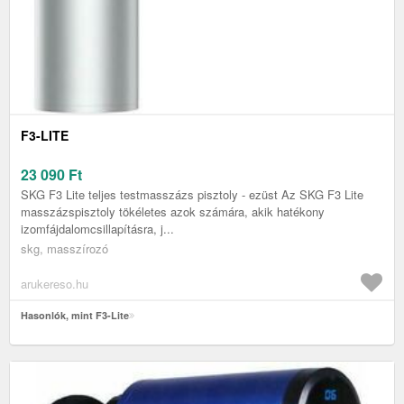
F3-LITE
23 090
Ft
SKG F3 Lite teljes testmasszázs pisztoly - ezüst Az SKG F3 Lite
masszázspisztoly tökéletes azok számára, akik hatékony
izomfájdalomcsillapításra, j...
skg, masszírozó
arukereso.hu
Hasonlók, mint F3-Lite