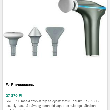
F7-E 1205050086
27 870
Ft
SKG F7-E masszázspisztoly az egész testre - szürke Az SKG F7-E
pisztoly használatával gyorsan oldhatja a feszültséget lábaiban,