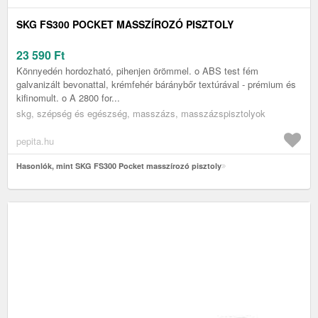
SKG FS300 POCKET MASSZÍROZÓ PISZTOLY
23 590
Ft
Könnyedén hordozható, pihenjen örömmel. o ABS test fém
galvanizált bevonattal, krémfehér báránybőr textúrával - prémium és
kifinomult. o A 2800 for...
skg, szépség és egészség, masszázs, masszázspisztolyok
pepita.hu
Hasonlók, mint SKG FS300 Pocket masszírozó pisztoly