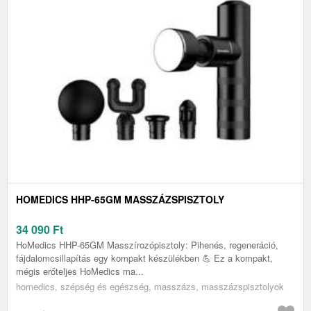
HOMEDICS HHP-65GM MASSZÁZSPISZTOLY
34 090
Ft
HoMedics HHP-65GM Masszírozópisztoly: Pihenés, regeneráció,
fájdalomcsillapítás egy kompakt készülékben 💪 Ez a kompakt,
mégis erőteljes HoMedics ma...
homedics, szépség és egészség, masszázs, masszázspisztolyok