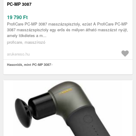
PC-MP 3087
19 790
Ft
ProfiCare PC-MP 3087 masszázspisztoly, ezüst A ProfiCare PC-MP
3087 masszázspisztoly egy erős és mélyen átható masszázst nyújt,
amely tökéletes a m...
proficare, masszírozó
arukereso.hu
Hasonlók, mint PC-MP 3087