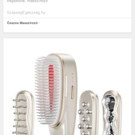
insportline, masszírozó
SzépségEgészség.hu
Összes Masszírozó