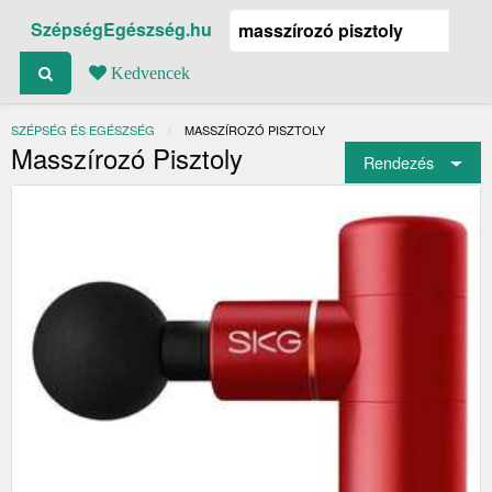
SzépségEgészség.hu
Kedvencek
SZÉPSÉG ÉS EGÉSZSÉG
JELENLEGI:
MASSZÍROZÓ PISZTOLY
Masszírozó Pisztoly
Rendezés