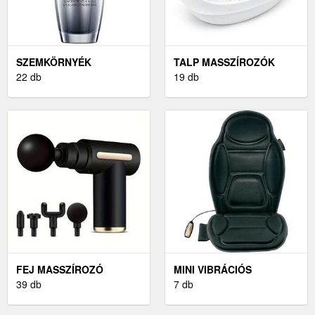
SZEMKÖRNYÉK
TALP MASSZÍROZÓK
MASSZÍROZÓ
22 db
19 db
FEJ MASSZÍROZÓ
MINI VIBRÁCIÓS
39 db
MASSZÍROZÓ
7 db