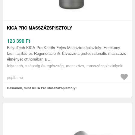
KICA PRO MASSZÁZSPISZTOLY
123 390
Ft
FeiyuTech KiCA Pro Kettős Fejes Masszírozópisztoly: Hatékony
Izomlazítás és Regeneráció 💪 Élvezze a professzionális masszázs
élményét otthonában a ...
feiyutech, szépség és egészség, masszázs, masszázspisztolyok
pepita.hu
Hasonlók, mint KiCA Pro Masszázspisztoly