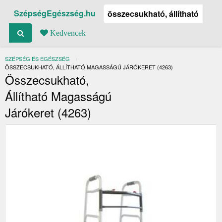
SzépségEgészség.hu
Kedvencek
SZÉPSÉG ÉS EGÉSZSÉG
JELENLEGI:
ÖSSZECSUKHATÓ, ÁLLÍTHATÓ MAGASSÁGÚ JÁRÓKERET (4263)
Összecsukható,
Állítható Magasságú
Járókeret (4263)