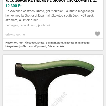
MAGASSÁGÚ KÉNYELMES JÁRÓBOT CSUKLÓPÁNTTAL,
ADVANCE, KÉK
12 300
Ft
Az Advance összecsukható, gél markolatú, állítható magasságú
kényelmes járóbot csuklópánttal tökéletes segítséget nyújt azok
számára, akiknek a min...
herdegen, rehabilitáció, járóbotok
erteksziget.hu
Hasonlók, mint Összecsukható, gél markolatú, állítható magasságú
kényelmes járóbot csuklópánttal, Advance, kék