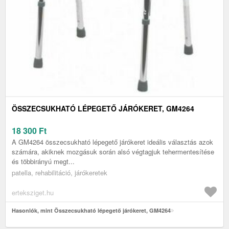
ÖSSZECSUKHATÓ LÉPEGETŐ JÁRÓKERET, GM4264
18 300
Ft
A GM4264 összecsukható lépegető járókeret ideális választás azok
számára, akiknek mozgásuk során alsó végtagjuk tehermentesítése
és többirányú megt...
patella, rehabilitáció, járókeretek
erteksziget.hu
Hasonlók, mint Összecsukható lépegető járókeret, GM4264