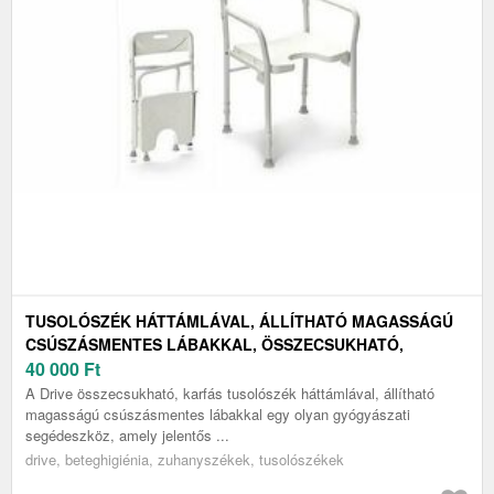
TUSOLÓSZÉK HÁTTÁMLÁVAL, ÁLLÍTHATÓ MAGASSÁGÚ
CSÚSZÁSMENTES LÁBAKKAL, ÖSSZECSUKHATÓ,
KARFÁS, DRIVE
40 000
Ft
A Drive összecsukható, karfás tusolószék háttámlával, állítható
magasságú csúszásmentes lábakkal egy olyan gyógyászati
segédeszköz, amely jelentős ...
drive, beteghigiénia, zuhanyszékek, tusolószékek