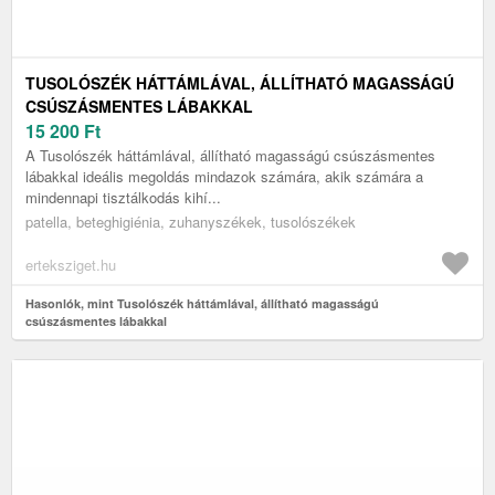
TUSOLÓSZÉK HÁTTÁMLÁVAL, ÁLLÍTHATÓ MAGASSÁGÚ
CSÚSZÁSMENTES LÁBAKKAL
15 200
Ft
A Tusolószék háttámlával, állítható magasságú csúszásmentes
lábakkal ideális megoldás mindazok számára, akik számára a
mindennapi tisztálkodás kihí...
patella, beteghigiénia, zuhanyszékek, tusolószékek
erteksziget.hu
Hasonlók, mint Tusolószék háttámlával, állítható magasságú
csúszásmentes lábakkal