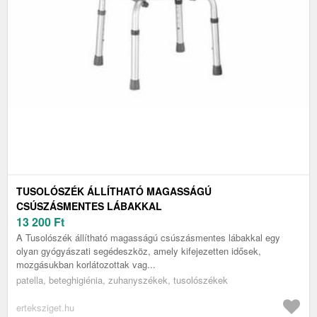
TUSOLÓSZÉK ÁLLÍTHATÓ MAGASSÁGÚ
CSÚSZÁSMENTES LÁBAKKAL
13 200
Ft
A Tusolószék állítható magasságú csúszásmentes lábakkal egy
olyan gyógyászati segédeszköz, amely kifejezetten idősek,
mozgásukban korlátozottak vag...
patella, beteghigiénia, zuhanyszékek, tusolószékek
erteksziget.hu