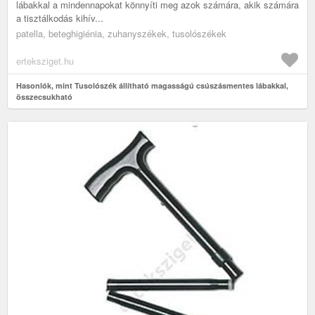
lábakkal a mindennapokat könnyíti meg azok számára, akik számára
a tisztálkodás kihív...
patella, beteghigiénia, zuhanyszékek, tusolószékek
erteksziget.hu
Hasonlók, mint Tusolószék állítható magasságú csúszásmentes lábakkal,
összecsukható