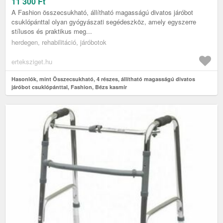
KASMÍR
11 300
Ft
A Fashion összecsukható, állítható magasságú divatos járóbot
csuklópánttal olyan gyógyászati segédeszköz, amely egyszerre
stílusos és praktikus meg...
herdegen, rehabilitáció, járóbotok
erteksziget.hu
Hasonlók, mint Összecsukható, 4 részes, állítható magasságú divatos
járóbot csuklópánttal, Fashion, Bézs kasmír