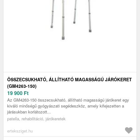
ÖSSZECSUKHATÓ, ÁLLÍTHATÓ MAGASSÁGÚ JÁRÓKERET
(GM4263-150)
19 900
Ft
Az GM4263-150 összecsukható, állítható magasságú járókeret egy
kiváló minőségű gyógyászati segédeszköz, amely kifejezetten a
járásukban korlátozott...
patella, rehabilitáció, járókeretek
erteksziget.hu