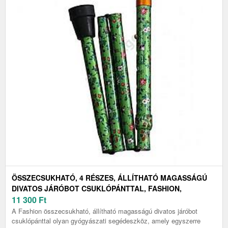
ÖSSZECSUKHATÓ, 4 RÉSZES, ÁLLÍTHATÓ MAGASSÁGÚ
DIVATOS JÁRÓBOT CSUKLÓPÁNTTAL, FASHION,
VADVIRÁG
11 300
Ft
A Fashion összecsukható, állítható magasságú divatos járóbot
csuklópánttal olyan gyógyászati segédeszköz, amely egyszerre