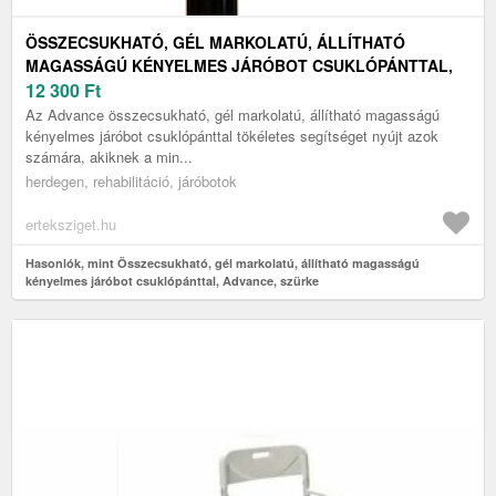
ÖSSZECSUKHATÓ, GÉL MARKOLATÚ, ÁLLÍTHATÓ
MAGASSÁGÚ KÉNYELMES JÁRÓBOT CSUKLÓPÁNTTAL,
ADVANCE, SZÜRKE
12 300
Ft
Az Advance összecsukható, gél markolatú, állítható magasságú
kényelmes járóbot csuklópánttal tökéletes segítséget nyújt azok
számára, akiknek a min...
herdegen, rehabilitáció, járóbotok
erteksziget.hu
Hasonlók, mint Összecsukható, gél markolatú, állítható magasságú
kényelmes járóbot csuklópánttal, Advance, szürke