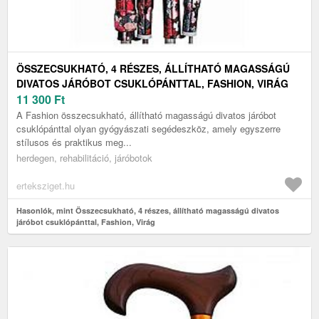
ÖSSZECSUKHATÓ, 4 RÉSZES, ÁLLÍTHATÓ MAGASSÁGÚ
DIVATOS JÁRÓBOT CSUKLÓPÁNTTAL, FASHION, VIRÁG
11 300
Ft
A Fashion összecsukható, állítható magasságú divatos járóbot
csuklópánttal olyan gyógyászati segédeszköz, amely egyszerre
stílusos és praktikus meg...
herdegen, rehabilitáció, járóbotok
erteksziget.hu
Hasonlók, mint Összecsukható, 4 részes, állítható magasságú divatos
járóbot csuklópánttal, Fashion, Virág