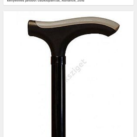
kényelmes járóbot csuklópánttal, Advance, zöld