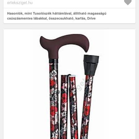
erteksziget.hu
Hasonlók, mint Tusolószék háttámlával, állítható magasságú
csúszásmentes lábakkal, összecsukható, karfás, Drive