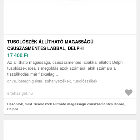
TUSOLÓSZÉK ÁLLÍTHATÓ MAGASSÁGÚ
CSÚSZÁSMENTES LÁBBAL, DELPHI
17 400
Ft
Az állítható magasságú, csúszásmentes lábakkal ellátott Delphi
tusolószék ideális megoldás azok számára, akik számára a
tisztálkodás már fizikailag...
drive, beteghigiénia, zuhanyszékek, tusolószékek
erteksziget.hu
Hasonlók, mint Tusolószék állítható magasságú csúszásmentes lábbal,
Delphi