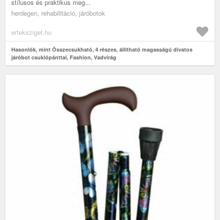
stílusos és praktikus meg...
herdegen, rehabilitáció, járóbotok
erteksziget.hu
Hasonlók, mint Összecsukható, 4 részes, állítható magasságú divatos
járóbot csuklópánttal, Fashion, Vadvirág