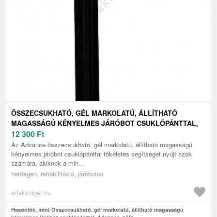
ÖSSZECSUKHATÓ, GÉL MARKOLATÚ, ÁLLÍTHATÓ
MAGASSÁGÚ KÉNYELMES JÁRÓBOT CSUKLÓPÁNTTAL,
ADVANCE, ZÖLD
12 300
Ft
Az Advance összecsukható, gél markolatú, állítható magasságú
kényelmes járóbot csuklópánttal tökéletes segítséget nyújt azok
számára, akiknek a min...
herdegen, rehabilitáció, járóbotok
erteksziget.hu
Hasonlók, mint Összecsukható, gél markolatú, állítható magasságú