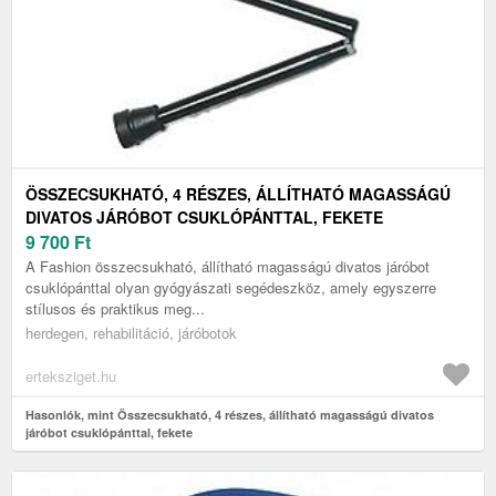
ÖSSZECSUKHATÓ, 4 RÉSZES, ÁLLÍTHATÓ MAGASSÁGÚ
DIVATOS JÁRÓBOT CSUKLÓPÁNTTAL, FEKETE
9 700
Ft
A Fashion összecsukható, állítható magasságú divatos járóbot
csuklópánttal olyan gyógyászati segédeszköz, amely egyszerre
stílusos és praktikus meg...
herdegen, rehabilitáció, járóbotok
erteksziget.hu
Hasonlók, mint Összecsukható, 4 részes, állítható magasságú divatos
járóbot csuklópánttal, fekete