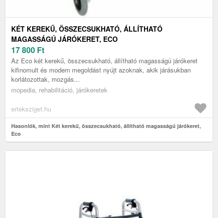
KÉT KEREKŰ, ÖSSZECSUKHATÓ, ÁLLÍTHATÓ
MAGASSÁGÚ JÁRÓKERET, ECO
17 800
Ft
Az Eco két kerekű, összecsukható, állítható magasságú járókeret
kifinomult és modern megoldást nyújt azoknak, akik járásukban
korlátozottak, mozgás...
mopedia, rehabilitáció, járókeretek
erteksziget.hu
Hasonlók, mint Két kerekű, összecsukható, állítható magasságú járókeret,
Eco