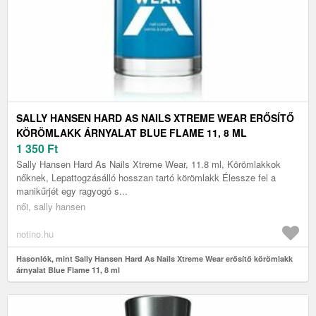
SALLY HANSEN HARD AS NAILS XTREME WEAR ERŐSÍTŐ
KÖRÖMLAKK ÁRNYALAT BLUE FLAME 11, 8 ML
1 350
Ft
Sally Hansen Hard As Nails Xtreme Wear, 11.8 ml, Körömlakkok
nőknek, Lepattogzásálló hosszan tartó körömlakk Élessze fel a
manikűrjét egy ragyogó s...
női, sally hansen
notino.hu
Hasonlók, mint Sally Hansen Hard As Nails Xtreme Wear erősítő körömlakk
árnyalat Blue Flame 11, 8 ml