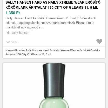
SALLY HANSEN HARD AS NAILS XTREME WEAR ERŐSÍTŐ
KÖRÖMLAKK ÁRNYALAT 130 CITY OF GLEAMS 11, 8 ML
1 350
Ft
Sally Hansen Hard As Nails Xtreme Wear, 11.8 ml, Körömlakkok
nőknek, Lepattogzásálló hosszan tartó körömlakk Élessze fel a
manikűrjét egy ragyogó s...
női, sally hansen
notino.hu
Hasonlók, mint Sally Hansen Hard As Nails Xtreme Wear erősítő körömlakk
árnyalat 130 City Of Gleams 11, 8 ml