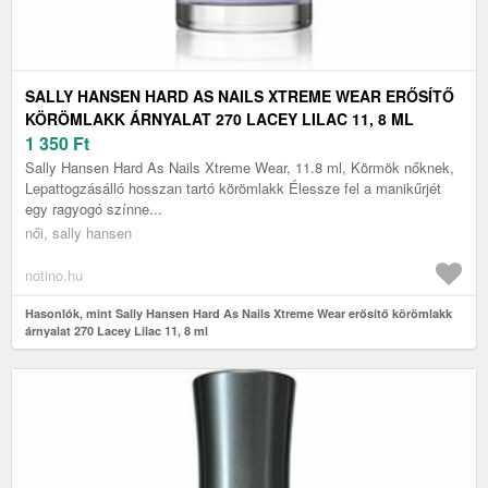
SALLY HANSEN HARD AS NAILS XTREME WEAR ERŐSÍTŐ
KÖRÖMLAKK ÁRNYALAT 270 LACEY LILAC 11, 8 ML
1 350
Ft
Sally Hansen Hard As Nails Xtreme Wear, 11.8 ml, Körmök nőknek,
Lepattogzásálló hosszan tartó körömlakk Élessze fel a manikűrjét
egy ragyogó színne...
női, sally hansen
notino.hu
Hasonlók, mint Sally Hansen Hard As Nails Xtreme Wear erősítő körömlakk
árnyalat 270 Lacey Lilac 11, 8 ml