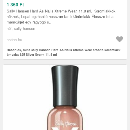
1 350
Ft
Sally Hansen Hard As Nails Xtreme Wear, 11.8 ml, Körömlakkok
nőknek, Lepattogzásálló hosszan tartó körömlakk Élessze fel a
manikűrjét egy ragyogó s...
női, sally hansen
notino.hu
Hasonlók, mint Sally Hansen Hard As Nails Xtreme Wear erősítő körömlakk
árnyalat 625 Silver Storm 11, 8 ml