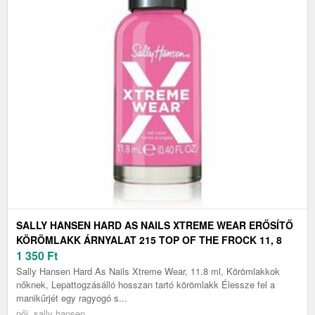
SALLY HANSEN HARD AS NAILS XTREME WEAR ERŐSÍTŐ
KÖRÖMLAKK ÁRNYALAT 215 TOP OF THE FROCK 11, 8
ML
1 350
Ft
Sally Hansen Hard As Nails Xtreme Wear, 11.8 ml, Körömlakkok
nőknek, Lepattogzásálló hosszan tartó körömlakk Élessze fel a
manikűrjét egy ragyogó s...
női, sally hansen