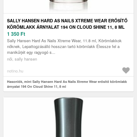
SALLY HANSEN HARD AS NAILS XTREME WEAR ERŐSÍTŐ
KÖRÖMLAKK ÁRNYALAT 194 ON CLOUD SHINE 11, 8 ML
1 350
Ft
Sally Hansen Hard As Nails Xtreme Wear, 11.8 ml, Körömlakkok
nőknek, Lepattogzásálló hosszan tartó körömlakk Élessze fel a
manikűrjét egy ragyogó s...
női, sally hansen
notino.hu
Hasonlók, mint Sally Hansen Hard As Nails Xtreme Wear erősítő körömlakk
árnyalat 194 On Cloud Shine 11, 8 ml