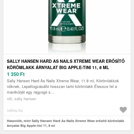
SALLY HANSEN HARD AS NAILS XTREME WEAR ERŐSÍTŐ
KÖRÖMLAKK ÁRNYALAT BIG APPLE-TINI 11, 8 ML
1 350
Ft
Sally Hansen Hard As Nails Xtreme Wear, 11.8 ml, Körömlakkok
nőknek, Lepattogzásálló hosszan tartó körömlakk Élessze fel a
manikűrjét egy ragyogó s...
női, sally hansen
notino.hu
Hasonlók, mint Sally Hansen Hard As Nails Xtreme Wear erősítő körömlakk
árnyalat Big Apple-tini 11, 8 ml