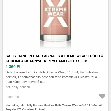
SALLY HANSEN HARD AS NAILS XTREME WEAR ERŐSÍTŐ
KÖRÖMLAKK ÁRNYALAT 173 CAMEL-OT 11, 8 ML
1 350
Ft
Sally Hansen Hard As Nails Xtreme Wear, 11.8 ml, Körömlakkok
nőknek, Lepattogzásálló hosszan tartó körömlakk Élessze fel a
manikűrjét egy ragyogó s...
női, sally hansen
notino.hu
Hasonlók, mint Sally Hansen Hard As Nails Xtreme Wear erősítő körömlakk
árnyalat 173 Camel-ot 11, 8 ml