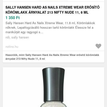
SALLY HANSEN HARD AS NAILS XTREME WEAR ERŐSÍTŐ
KÖRÖMLAKK ÁRNYALAT 213 NIFTY NUDE 11, 8 ML
1 350
Ft
Sally Hansen Hard As Nails Xtreme Wear, 11.8 ml, Körömlakkok
nőknek, Lepattogzásálló hosszan tartó körömlakk Élessze fel a
manikűrjét egy ragyogó s...
női, sally hansen
notino.hu
Hasonlók, mint Sally Hansen Hard As Nails Xtreme Wear erősítő körömlakk
árnyalat 213 Nifty Nude 11, 8 ml