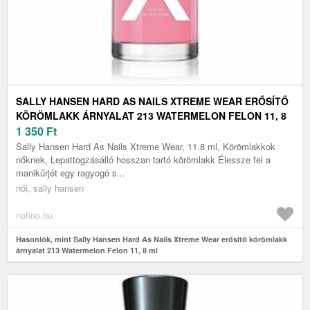
SALLY HANSEN HARD AS NAILS XTREME WEAR ERŐSÍTŐ
KÖRÖMLAKK ÁRNYALAT 213 WATERMELON FELON 11, 8
ML
1 350
Ft
Sally Hansen Hard As Nails Xtreme Wear, 11.8 ml, Körömlakkok
nőknek, Lepattogzásálló hosszan tartó körömlakk Élessze fel a
manikűrjét egy ragyogó s...
női, sally hansen
notino.hu
Hasonlók, mint Sally Hansen Hard As Nails Xtreme Wear erősítő körömlakk
árnyalat 213 Watermelon Felon 11, 8 ml