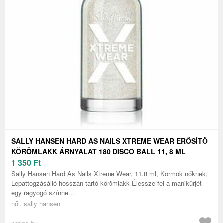
SALLY HANSEN HARD AS NAILS XTREME WEAR ERŐSÍTŐ
KÖRÖMLAKK ÁRNYALAT 180 DISCO BALL 11, 8 ML
1 350
Ft
Sally Hansen Hard As Nails Xtreme Wear, 11.8 ml, Körmök nőknek,
Lepattogzásálló hosszan tartó körömlakk Élessze fel a manikűrjét
egy ragyogó színne...
női, sally hansen
notino.hu