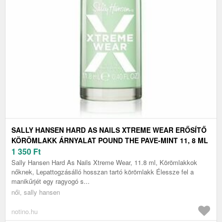
SALLY HANSEN HARD AS NAILS XTREME WEAR ERŐSÍTŐ
KÖRÖMLAKK ÁRNYALAT POUND THE PAVE-MINT 11, 8 ML
1 350
Ft
Sally Hansen Hard As Nails Xtreme Wear, 11.8 ml, Körömlakkok
nőknek, Lepattogzásálló hosszan tartó körömlakk Élessze fel a
manikűrjét egy ragyogó s...
női, sally hansen
notino.hu