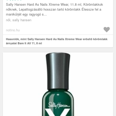
Sally Hansen Hard As Nails Xtreme Wear, 11.8 ml, Körömlakkok
nőknek, Lepattogzásálló hosszan tartó körömlakk Élessze fel a
manikűrjét egy ragyogó s...
női, sally hansen
notino.hu
Hasonlók, mint Sally Hansen Hard As Nails Xtreme Wear erősítő körömlakk
árnyalat Bare It All 11, 8 ml