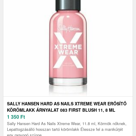
SALLY HANSEN HARD AS NAILS XTREME WEAR ERŐSÍTŐ
KÖRÖMLAKK ÁRNYALAT 083 FIRST BLUSH 11, 8 ML
1 350
Ft
Sally Hansen Hard As Nails Xtreme Wear, 11.8 ml, Körmök nőknek,
Lepattogzásálló hosszan tartó körömlakk Élessze fel a manikűrjét
egy ragyogó színne...