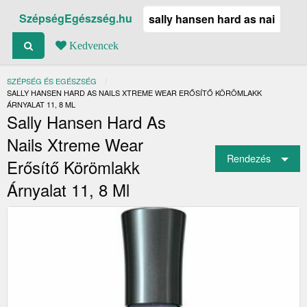
SzépségEgészség.hu
Kedvencek
SZÉPSÉG ÉS EGÉSZSÉG
JELENLEGI:
SALLY HANSEN HARD AS NAILS XTREME WEAR ERŐSÍTŐ KÖRÖMLAKK
ÁRNYALAT 11, 8 ML
Sally Hansen Hard As
Nails Xtreme Wear
Rendezés
Erősítő Körömlakk
Árnyalat 11, 8 Ml