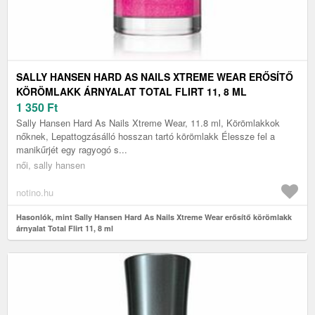
SALLY HANSEN HARD AS NAILS XTREME WEAR ERŐSÍTŐ
KÖRÖMLAKK ÁRNYALAT TOTAL FLIRT 11, 8 ML
1 350
Ft
Sally Hansen Hard As Nails Xtreme Wear, 11.8 ml, Körömlakkok
nőknek, Lepattogzásálló hosszan tartó körömlakk Élessze fel a
manikűrjét egy ragyogó s...
női, sally hansen
notino.hu
Hasonlók, mint Sally Hansen Hard As Nails Xtreme Wear erősítő körömlakk
árnyalat Total Flirt 11, 8 ml