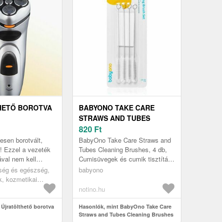
HETŐ BOROTVA
BABYONO TAKE CARE
STRAWS AND TUBES
CLEANING BRUSHES
820
Ft
TISZTÍTÓKEFE 4 DB
esen borotvált,
BabyOno Take Care Straws and
y! Ezzel a vezeték
Tubes Cleaning Brushes, 4 db,
ával nem kell
Cumisüvegek és cumik tisztítása
s adaptertől
gyermekeknek, A babák
ség és egészség,
babyono
 forgatható fejj...
cumisüvegjeit és cumijait
, kozmetikai
speciáli...
ök
notino.hu
 Újratölthető borotva
Hasonlók, mint BabyOno Take Care
Straws and Tubes Cleaning Brushes