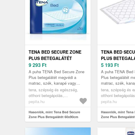
TENA BED SECURE ZONE
TENA BED SEC
PLUS BETEGALÁTÉT
PLUS BETEGAL
60X90CM (30DB)
9 293
Ft
40X60CM (30DB)
5 193
Ft
A puha TENA Bed Secure Zone
A puha TENA Bed 
Plus betegalátét megvédi a
Plus betegalátét m
matrac, szék, kanapé vagy
matrac, szék, kan
kerekesszék felületét, ha
kerekesszék felület
tena, szépség és egészség,
tena, szépség és 
akaratlan vizeletvesztés vagy
akaratlan vizeletv
otthoni betegápolás,
otthoni betegápolás
ágybavizel...
ágybavizel...
betegalátétek
betegalátétek
pepita.hu
pepita.hu
Hasonlók, mint Tena Bed Secure
Hasonlók, mint Tena
Zone Plus Betegalátét 60x90cm
Zone Plus Betegalát
(30db)
(30db)