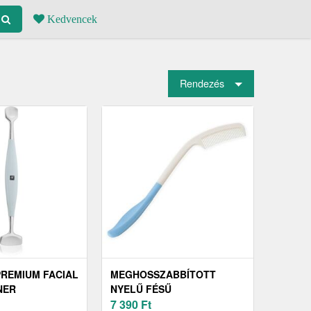
Kedvencek
Rendezés
PREMIUM FACIAL
MEGHOSSZABBÍTOTT
NER
NYELŰ FÉSŰ
I
7 390
Ft