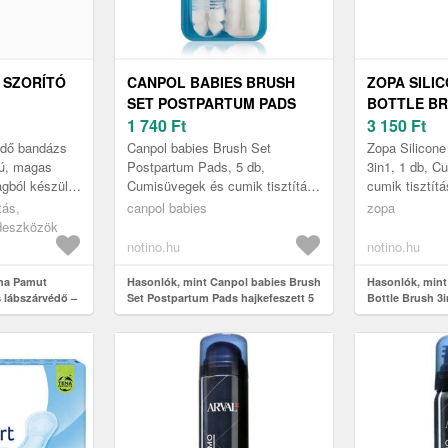
 SZORÍTÓ
CANPOL BABIES BRUSH
ZOPA SILI
SET POSTPARTUM PADS
BOTTLE BR
– BANDÁZS
HAJKEFESZETT 5 DB
1 740
Ft
TISZTÍTÓKE
3 150
Ft
 FEKETE
DB
édő bandázs
Canpol babies Brush Set
Zopa Silicone
sú, magas
Postpartum Pads, 5 db,
3in1, 1 db, C
gból készül.
Cumisüvegek és cumik tisztítása
cumik tisztít
gi terhelés
gyermekeknek, A babák
A babák cumi
tás,
canpol babies
zopa
a foko...
cumisüvegjeit és cumijait
cumijait speci
édeszközök
speciális segédeszkö...
segédeszközö
notino.hu
notino.hu
ha Pamut
Hasonlók, mint Canpol babies Brush
Hasonlók, mint
 lábszárvédő –
Set Postpartum Pads hajkefeszett 5
Bottle Brush 3in
n: Fekete
db
ben 1 db