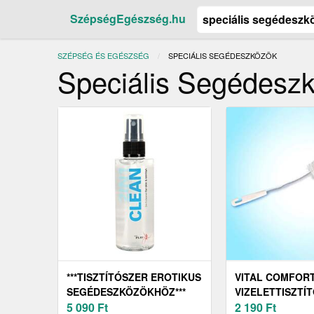
SzépségEgészség.hu
SZÉPSÉG ÉS EGÉSZSÉG
JELENLEGI:
SPECIÁLIS SEGÉDESZKÖZÖK
Speciális Segédesz
***TISZTÍTÓSZER EROTIKUS
VITAL COMFOR
SEGÉDESZKÖZÖKHÖZ***
VIZELETTISZTÍ
5 090
Ft
2 190
Ft