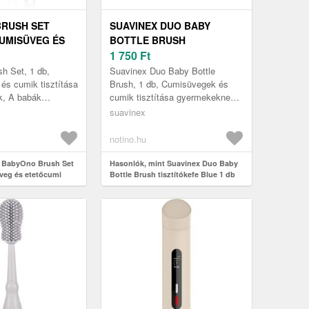
RUSH SET
SUAVINEX DUO BABY
UMISÜVEG ÉS
BOTTLE BRUSH
 TISZTÍTÁSHOZ
TISZTÍTÓKEFE BLUE 1 DB
1 750
Ft
h Set, 1 db,
Suavinex Duo Baby Bottle
és cumik tisztítása
Brush, 1 db, Cumisüvegek és
, A babák
cumik tisztítása gyermekeknek,
 és cumijait
A babák cumisüvegjeit és
suavinex
gédeszközök
cumijait speciális
kül ...
segédeszközök haszn...
notino.hu
t BabyOno Brush Set
Hasonlók, mint Suavinex Duo Baby
veg és etetőcumi
Bottle Brush tisztítókefe Blue 1 db
ey 1 db