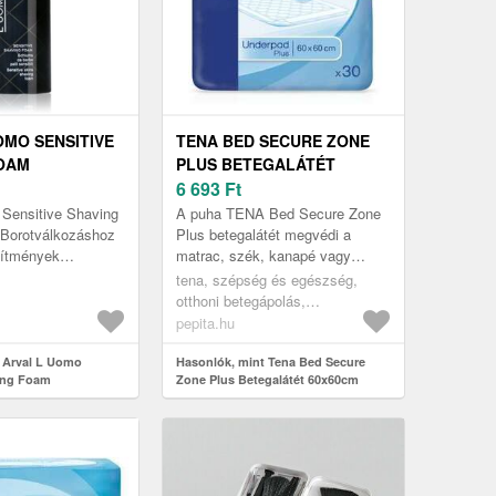
OMO SENSITIVE
TENA BED SECURE ZONE
OAM
PLUS BETEGALÁTÉT
OZÁSI HAB 50
60X60CM (30DB)
6 693
Ft
 Sensitive Shaving
A puha TENA Bed Secure Zone
 Borotválkozáshoz
Plus betegalátét megvédi a
zítmények
matrac, szék, kanapé vagy
dratálás, nyugtatás
kerekesszék felületét, ha
tena, szépség és egészség,
orotválkozás érz...
akaratlan vizeletvesztés vagy
otthoni betegápolás,
ágybavizel...
betegalátétek
pepita.hu
 Arval L Uomo
Hasonlók, mint Tena Bed Secure
ing Foam
Zone Plus Betegalátét 60x60cm
 hab 50 ml
(30db)