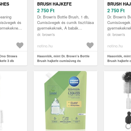
SHES
BRUSH HAJKEFE
BRUSH HA
CUMISÜVEG ÉS ETETŐCUMI
2 750
Ft
CUMISÜVEG
2 750
Ft
TISZTÍTÁSHOZ BLUE 1 DB
TISZTÍTÁSH
eaning
Dr. Brown's Bottle Brush, 1 db,
Dr. Brown's Bo
misüvegek és
Cumisüvegek és cumik tisztítása
Cumisüvegek 
yermekeknek,
gyermekeknek, A babák
gyermekeknek
eit és
cumisüvegjeit és cumijait
cumisüvegjeit
dr. brown's
dr. brown's
speciális segédeszközök
speciális se
z...
használata ...
használata ...
notino.hu
notino.hu
Ono Straws
Hasonlók, mint Dr. Brown's Bottle
Hasonlók, mint
kefe 3 db
Brush hajkefe cumisüveg és
Brush hajkefe 
etetőcumi tisztításhoz Blue 1 db
etetőcumi tiszt