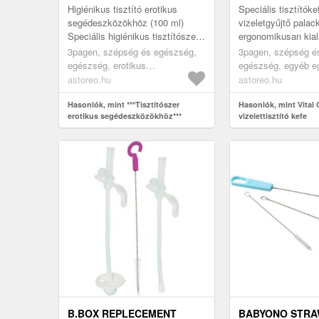
Higiénikus tisztító erotikus
Speciális tisztítóke
segédeszközökhöz (100 ml)
vizeletgyűjtő palac
Speciális higiénikus tisztítószer
ergonomikusan kiala
minden típusú erotikus
nejlon sörtékkel az
3pagen, szépség és egészség,
3pagen, szépség é
segédeszközhöz. Antibakteriális,
higiénia érdekében.
egészség, erotikus
egészség, egyéb e
al...
segédeszközök
segédeszközök
astoreo.hu
astoreo.hu
Hasonlók, mint ***Tisztítószer
Hasonlók, mint Vital
erotikus segédeszközökhöz***
vizelettisztító kefe
B.BOX REPLECEMENT
BABYONO STR