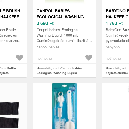
LE BRUSH
CANPOL BABIES
BABYONO B
 HAJKEFE
ECOLOGICAL WASHING
HAJKEFE C
 ETETŐCUMI
LIQUID MOSÓSZER A
2 680
Ft
ETETŐCUMI
1 760
Ft
GREY 2 DB
GYEREKRUHÁKHOZ
GREY 1 DB
sh Bottle
Canpol babies Ecological
BabyOno Brus
UTÁNTÖLTŐ 1000 ML
süvegek és
Washing Liquid, 1000 ml,
Cumisüvegek 
yermekeknek,
Cumisüvegek és cumik tisztítása
gyermekeknek
eit és
gyermekeknek, A babák
cumisüvegjeit
canpol babies
babyono
cumisüvegjeit és cumijait
speciális se
..
speciális segédes...
használata nél
notino.hu
notino.hu
Ono Bottle
Hasonlók, mint Canpol babies
Hasonlók, min
ajkefe
Ecological Washing Liquid
hajkefe cumisü
mi tisztításhoz
mosószer a gyerekruhákhoz
tisztításhoz Gr
utántöltő 1000 ml