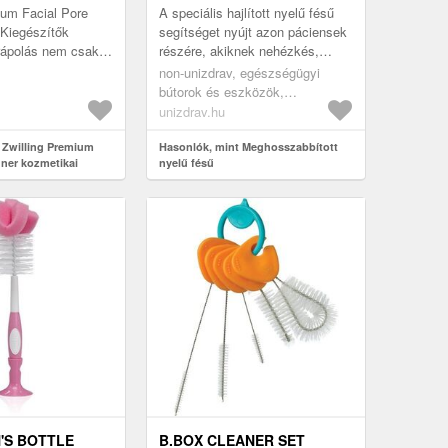
ÖZ A FEKETE
ium Facial Pore
A speciális hajlított nyelű fésű
 A PATTANÁSOK
 Kiegészítők
segítséget nyújt azon páciensek
rápolás nem csak
részére, akiknek nehézkés,
ÁSÁHOZ 1 DB
zérumokból,
gátolt a csukló, könyék vagy váll
non-unizdrav, egészségügyi
kből és
mozgása.
bútorok és eszközök,
 ál...
fürdőszobai segédeszközök,
unizdrav.hu
higiéniai kellékek
 Zwilling Premium
Hasonlók, mint Meghosszabbított
iner kozmetikai
nyelű fésű
fekete pontok és a
ávolításához 1 db
'S BOTTLE
B.BOX CLEANER SET