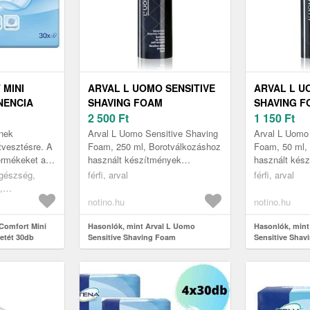
 MINI
ARVAL L UOMO SENSITIVE
ARVAL L U
NENCIA
SHAVING FOAM
SHAVING F
BOROTVÁLKOZÁSI HAB 250
2 500
Ft
BOROTVÁLK
1 150
Ft
ML
ML
knek
Arval L Uomo Sensitive Shaving
Arval L Uomo
tvesztésre. A
Foam, 250 ml, Borotválkozáshoz
Foam, 50 ml,
ermékeket a
használt készítmények
használt kés
inencia
férfiaknak, Hidratálás, nyugtatás
férfiaknak, Hi
egészség,
férfi, arval
férfi, arval
ára
és tökéletes borotválkozás ér...
és tökéletes b
,
ek
notino.hu
notino.hu
Comfort Mini
Hasonlók, mint Arval L Uomo
Hasonlók, mint
Betét 30db
Sensitive Shaving Foam
Sensitive Shav
borotválkozási hab 250 ml
borotválkozási