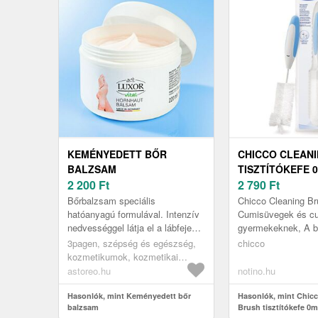
KEMÉNYEDETT BŐR
CHICCO CLEAN
BALZSAM
TISZTÍTÓKEFE 0
2 200
Ft
2 790
Ft
Bőrbalzsam speciális
Chicco Cleaning Br
hatóanyagú formulával. Intenzív
Cumisüvegek és cum
nedvességgel látja el a lábfejen,
gyermekeknek, A 
könyéken, kézen stb. lévő
cumisüvegjeit és cu
3pagen, szépség és egészség,
chicco
szaruréteget, és újból puhává és
speciális segédes
kozmetikumok, kozmetikai
r...
használata nél...
segédeszközök
astoreo.hu
notino.hu
Hasonlók, mint Keményedett bőr
Hasonlók, mint Chic
balzsam
Brush tisztítókefe 0m