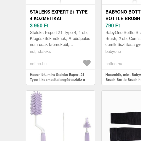
STALEKS EXPERT 21 TYPE
BABYONO BOTT
4 KOZMETIKAI
BOTTLE BRUSH
SEGÉDESZKÖZ A FEKETE
3 950
Ft
CUMISÜVEG ÉS
790
Ft
PONTOK ÉS A PATTANÁSOK
TISZTÍTÁSHOZ 
Staleks Expert 21 Type 4, 1 db,
BabyOno Bottle Bru
ELTÁVOLÍTÁSÁHOZ 1 DB
Kiegészítők nőknek, A bőrápolás
Brush, 2 db, Cumi
nem csak krémekből,
cumik tisztítása g
szérumokból, tonikból, gélekből
A babák cumisüvegj
női, staleks
babyono
és hámlasztókból áll. A
cumijait speciális
mindenn...
segédeszközök ha.
notino.hu
notino.hu
Hasonlók, mint Staleks Expert 21
Hasonlók, mint Baby
Type 4 kozmetikai segédeszköz a
Brush Bottle Brush h
fekete pontok és a pattanások
cumisüveg és etetőcu
eltávolításához 1 db
Grey 2 db