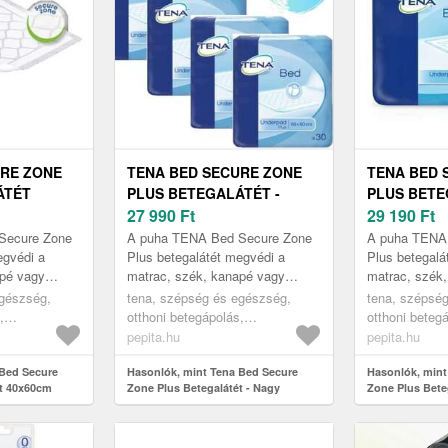
URE ZONE
TENA BED SECURE ZONE
TENA BED 
ÁTÉT
PLUS BETEGALÁTÉT -
PLUS BETE
NAGY KISZERELÉS
27 990
Ft
NAGY KISZ
29 190
Ft
60X60CM (4X30DB)
40X60CM (
Secure Zone
A puha TENA Bed Secure Zone
A puha TENA
egvédi a
Plus betegalátét megvédi a
Plus betegalá
apé vagy
matrac, szék, kanapé vagy
matrac, szék
ét, ha
kerekesszék felületét, ha
kerekesszék f
egészség,
tena, szépség és egészség,
tena, szépsé
esztés vagy
akaratlan vizeletvesztés vagy
akaratlan viz
,
otthoni betegápolás,
otthoni beteg
ágybavizel...
ágybavizel...
betegalátétek
betegalátétek
pepita.hu
pepita.hu
 Bed Secure
Hasonlók, mint Tena Bed Secure
Hasonlók, mint
ét 40x60cm
Zone Plus Betegalátét - Nagy
Zone Plus Bete
kiszerelés 60x60cm (4x30db)
kiszerelés 40x