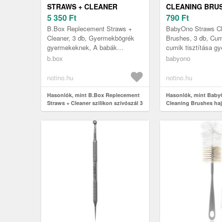
STRAWS + CLEANER
CLEANING BRU
SZILIKON SZÍVÓSZÁL 3 DB
5 350
Ft
HAJKEFE 3 DB
790
Ft
B.Box Replecement Straws +
BabyOno Straws Cl
Cleaner, 3 db, Gyermekbögrék
Brushes, 3 db, Cu
gyermekeknek, A babák
cumik tisztítása g
cumisüvegjeit és cumijait
A babák cumisüvegj
b.box
babyono
speciális segédeszközök
cumijait speciális
használata nélkül s...
segédeszközök has
notino.hu
notino.hu
Hasonlók, mint B.Box Replecement
Hasonlók, mint Baby
Straws + Cleaner szilikon szívószál 3
Cleaning Brushes haj
db