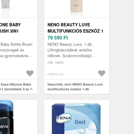
CONE BABY
NENO BEAUTY LUVE
USH 3IN1
MULTIFUNKCIÓS ESZKÖZ 1
FE 3 AZ 1-BEN 1
DB
79 590
Ft
 Baby Bottle Brush
NENO Beauty Luve, 1 db,
umisüvegek és
Liftingkészülékek arcbőre
ása gyermekeknek,
nőknek, Szalonminőségű
süvegjeit és
fiatalítás az otthon kényelmében
női, neno
ális
A Neno Beauty Luve
k...
multifunkciós készülék...
notino.hu
 Zopa Silicone Baby
Hasonlók, mint NENO Beauty Luve
1 tisztítókefe 3 az 1-
multifunkciós eszköz 1 db