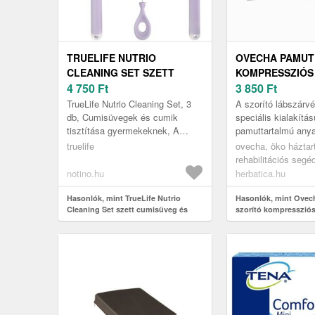
TRUELIFE NUTRIO
OVECHA PAMUT
CLEANING SET SZETT
KOMPRESSZIÓS
CUMISÜVEG ÉS ETETŐCUMI
4 750
Ft
LÁBSZÁRVÉDŐ 
3 850
Ft
TISZTÍTÁSHOZ 3 DB
– FEKETE SZÍN:
TrueLife Nutrio Cleaning Set, 3
A szorító lábszárv
db, Cumisüvegek és cumik
speciális kialakítá
tisztítása gyermekeknek, A
pamuttartalmú anya
babák cumisüvegjeit és cumijait
Fokozott alsó végta
truelife
ovecha, öko háztar
speciális segédeszközök
esetén ajánlott, és 
rehabilitációs seg
használ...
notino.hu
herbatica.hu
Hasonlók, mint TrueLife Nutrio
Hasonlók, mint Ovec
Cleaning Set szett cumisüveg és
szorító kompressziós
etetőcumi tisztításhoz 3 db
bandázs – fekete Szí