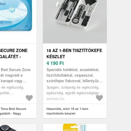
SECURE ZONE
18 AZ 1-BEN TISZTÍTÓKEFE
GALÁTÉT -
KÉSZLET
ERELÉS
4 190
Ft
6X30DB)
 Bed Secure Zone
Speciális kefékkel, ecsetekkel,
tét megvédi a
tisztítótollakkal, csipesszel,
, kanapé vagy
szórófejes flakonnal, billentyűzet-
elületét, ha
eltávolítóval és egyéb
g és egészség,
3pagen, szépség és egészség,
eletvesztés vagy
eszközökkel.
ápolás,
egészség, egyéb egészségügyi
segédeszközök
astoreo.hu
 Tena Bed Secure
Hasonlók, mint 18 az 1-ben
galátét - Nagy
tisztítókefe készlet
60cm (6x30db)