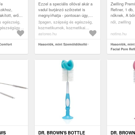
SEGÉDESZK
fe
Ezzel a speciális ollóval akár a
Zwilling Prem
PONTOK ÉS
kokhoz,
vadul burjánzó szőrzetet is
Refiner, 1 db,
kított, erős
megnyírhatja - pontosan úgy,
nőknek, A bő
ELTÁVOLÍT
 alapos
mint egy kozmetikus, ráadásul
krémekből, s
s egészség,
3pagen, szépség és egészség,
női, zwilling
sérülésveszély nélkül.
tonikból, géle
gészségügyi
kozmetikumok, kozmetikai
hámlasztókból
segédeszközök
astoreo.hu
notino.hu
 Comfort
Hasonlók, mint Szemöldökolló
Hasonlók, mint
Facial Pore Ref
segédeszköz a 
pattanások elt
AWS
DR. BROWN'S BOTTLE
DR. BROWN