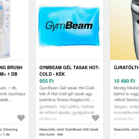
ING BRUSH
GYMBEAM GÉL TASAK HOT-
ÚJRATÖLT
M+ 1 DB
COLD - KÉK
955
Ft
10 490
Ft
ush, 1 db,
GymBeam Gél tasak Hot-Cold -
Mindig tökélet
ik tisztítása
kék A Hot-Cold gél tasak egy
bárhol is vag
babák
praktikus fitnesz-kiegészítő,
nélküli borotv
mijait
amely nem hiányozhat a
konnektortól é
gymbeam, házi patika, kórházi
3pagen, szép
zközök
sportfelszerelésből. A tasak
függenie. Az 5
és otthoni ápolás, gyógyászati ​​
kozmetikumok
igény s...
segédeszközök, speciális
segédeszköz
pilulka.hu
astoreo.hu
párnák, melegítő és hűsítő
co Cleaning
párnák
Hasonlók, mint GymBeam Gél tasak
Hasonlók, mint
+ 1 db
Hot-Cold - kék