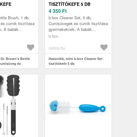
JKEFE
TISZTÍTÓKEFE 5 DB
 ÉS ETETŐCUMI
4 350
Ft
OZ PINK 1 DB
ttle Brush, 1 db,
b.box Cleaner Set, 5 db,
és cumik tisztítása
Cumisüvegek és cumik tisztítása
, A babák
gyermekeknek, A babák
 és cumijait
cumisüvegjeit és cumijait
b.box
gédeszközök
speciális segédeszközök
használata nélkül ...
notino.hu
 Dr. Brown's Bottle
Hasonlók, mint b.box Cleaner Set
cumisüveg és
tisztítókefe 5 db
ításhoz Pink 1 db