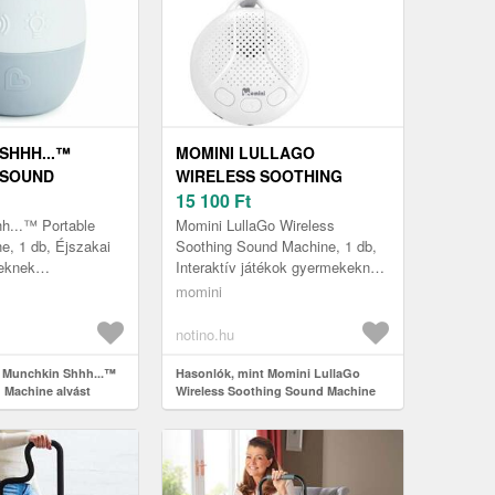
SHHH...™
MOMINI LULLAGO
 SOUND
WIRELESS SOOTHING
LVÁST SEGÍTŐ
SOUND MACHINE ALVÁST
15 100
Ft
1 DB
SEGÍTŐ KÉSZÜLÉK 1 DB
h...™ Portable
Momini LullaGo Wireless
e, 1 db, Éjszakai
Soothing Sound Machine, 1 db,
eknek
Interaktív játékok gyermekeknek,
, Az éjszaka
A gyermekeknek a megfelelő
momini
babák szüleinek
fejlődéshez a lehető legtöbb
nőség...
külö...
notino.hu
t Munchkin Shhh...™
Hasonlók, mint Momini LullaGo
 Machine alvást
Wireless Soothing Sound Machine
 1 db
alvást segítő készülék 1 db