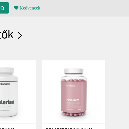
Kedvencek
tők >