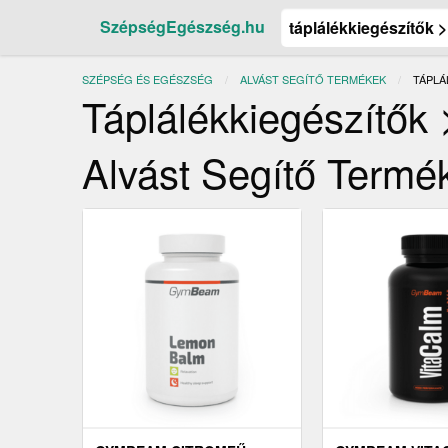
SzépségEgészség.hu
SZÉPSÉG ÉS EGÉSZSÉG
ALVÁST SEGÍTŐ TERMÉKEK
JELEN
TÁPLÁ
Táplálékkiegészítők 
Alvást Segítő Termé