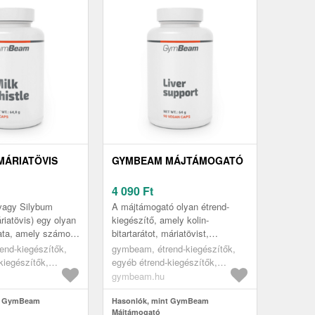
MÁRIATÖVIS
GYMBEAM MÁJTÁMOGATÓ
4 090
Ft
 vagy Silybum
A májtámogató olyan étrend-
iatövis) egy olyan
kiegészítő, amely kolin-
ata, amely számos
bitartarátot, máriatövist,
donsággal
szőlőmagot, kurkumát és
end-kiegészítők,
gymbeam, étrend-kiegészítők,
Konkrétan támogatja
gyermekláncfű kivonatot
kiegészítők,
egyéb étrend-kiegészítők,
tartalmaz. Mindemelle...
támogató termékek
májműködést támogató termékek
gymbeam.hu
nt GymBeam
Hasonlók, mint GymBeam
Májtámogató