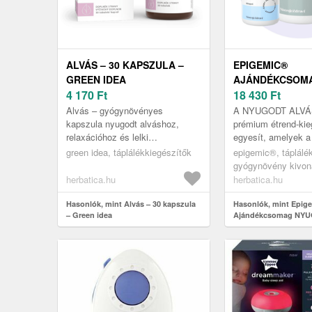
ALVÁS – 30 KAPSZULA –
EPIGEMIC®
GREEN IDEA
AJÁNDÉKCSOM
4 170
Ft
NYUGODT ALVÁ
18 430
Ft
EPIGEMIC
Alvás – gyógynövényes
A NYUGODT ALVÁS
kapszula nyugodt alváshoz,
prémium étrend-kie
relaxációhoz és lelki
egyesít, amelyek a
egyensúlyhozA Green idea Alvás
és az éjszakai reg
green idea, táplálékkiegészítők
epigemic®, táplálé
egy komplex, természetes
támogatására készü
gyógynövény kivon
étrend-kiegészítő, a...
triptofá...
herbatica.hu
herbatica.hu
Hasonlók, mint Alvás – 30 kapszula
Hasonlók, mint Epig
– Green idea
Ajándékcsomag NYU
Epigemic