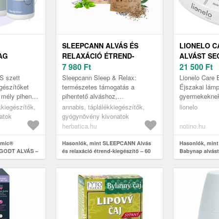
SLEEPCANN ALVÁS ÉS
LIONELO C
AG
RELAXÁCIÓ ÉTREND-
ALVÁST SE
S –
KIEGÉSZÍTŐ – 60 TABLETTA
7 980
Ft
1 DB
21 500
Ft
– ANNABIS
 szett
Sleepcann Sleep & Relax:
Lionelo Care 
gészítőket
természetes támogatás a
Éjszakai lám
 mély pihenés
pihentető alváshoz,
gyermekeknek
eneráció
hozzászokást okozó anyagok
éjjeli lámpa 
kkiegészítők,
annabis, táplálékkiegészítők,
lionelo
ltek. Az L-
nélkülNehezen alszik el?
és nyugalomé
atok
gyógynövény kivonatok
Gyakran felébred, vagy fár...
megszer...
herbatica.hu
notino.hu
emic®
Hasonlók, mint SLEEPCANN Alvás
Hasonlók, mint
GODT ALVÁS –
és relaxáció étrend-kiegészítő – 60
Babynap alvást
tabletta – Annabis