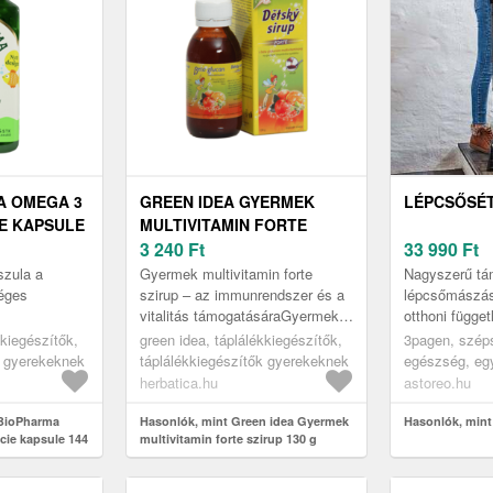
A OMEGA 3
GREEN IDEA GYERMEK
LÉPCSŐSÉT
E KAPSULE
MULTIVITAMIN FORTE
SZIRUP 130 G
3 240
Ft
33 990
Ft
zula a
Gyermek multivitamin forte
Nagyszerű tá
éges
szirup – az immunrendszer és a
lépcsőmászás
vitalitás támogatásáraGyermek
otthoni függet
s
multivitamin forte szirup étrend-
korlátozott j
kiegészítők,
green idea, táplálékkiegészítők,
3pagen, szép
k
kiegészítő, amely a gyerme...
fájdalmakkal é
k gyerekeknek
táplálékkiegészítők gyerekeknek
egészség, eg
opharma
műtétek után: 
segédeszköz
herbatica.hu
astoreo.hu
k
 BioPharma
Hasonlók, mint Green idea Gyermek
Hasonlók, mint
cie kapsule 144
multivitamin forte szirup 130 g