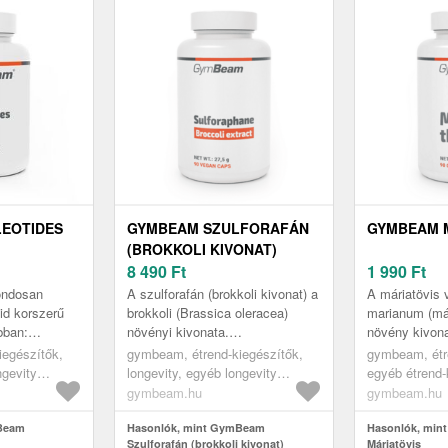
EOTIDES
GYMBEAM SZULFORAFÁN
GYMBEAM 
(BROKKOLI KIVONAT)
8 490
Ft
1 990
Ft
ondosan
A szulforafán (brokkoli kivonat) a
A máriatövis
tid korszerű
brokkoli (Brassica oleracea)
marianum (már
bban:
növényi kivonata.
növény kivon
rányban
Különlegessége a 10%-os
előnyös tulaj
iegészítők,
gymbeam, étrend-kiegészítők,
gymbeam, étr
idint, inozint,
szulforafánra való
rendelkezik. 
ngevity
longevity, egyéb longevity
egyéb étrend-
standardizálása, ami g...
a m...
termékek
májműködést 
gymbeam.hu
gymbeam.hu
Beam
Hasonlók, mint GymBeam
Hasonlók, mi
Szulforafán (brokkoli kivonat)
Máriatövis