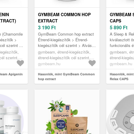
ENIN
GYMBEAM COMMON HOP
GYMBEAM S
XTRACT)
EXTRACT
CAPS
3 190
Ft
5 890
Ft
 (Chamomile
GymBeam Common hop extract
A Sleep & Re
gészítők >
Étrend-kiegészítők > Étrend-
kiválasztott ö
cél szerint >
kiegészítők cél szerint > Alvást
funkcionális é
ékek
segítő termékek
amelyet az es
iegészítők,
gymbeam, étrend-kiegészítők,
gymbeam, étr
terveztek. A
él szerint,
étrend-kiegészítők cél szerint,
étrend-kiegész
melato...
ékek
alvást segítő termékek
alvást segítő
gymbeam.hu
gymbeam.hu
Beam Apigenin
Hasonlók, mint GymBeam Common
Hasonlók, min
hop extract
Relax CAPS