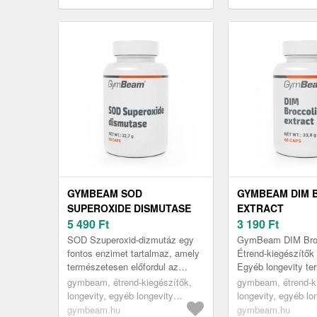
GYMBEAM SOD
GYMBEAM DIM 
SUPEROXIDE DISMUTASE
EXTRACT
5 490
Ft
3 190
Ft
SOD Szuperoxid-dizmutáz egy
GymBeam DIM Brocc
fontos enzimet tartalmaz, amely
Étrend-kiegészítők
természetesen előfordul az
Egyéb longevity t
emberi szervezetben. Magas
gymbeam, étrend-kiegészítők,
gymbeam, étrend-k
minőségű dinnye-kivonatból
longevity, egyéb longevity
longevity, egyéb lo
(Cucum...
termékek
termékek
gymbeam.hu
gymbeam.hu