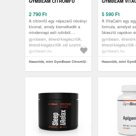
GYMBEAM CITROMFŰ
GYMBEAM VITA
2 790
Ft
5 590
Ft
A citromfű egy népszerű növényi
A VitaCalm egy egy
kivonat, amely kiemelkedik a
formula, amelyet sz
mindennapi esti rutinból.
fárasztó napokon é
Koncentrált formában, két
rendszeres esti rit
gymbeam, étrend-kiegészítők,
gymbeam, étrend-k
praktikus kapszulával könnyedén
Ashwagandhát, citr
étrend-kiegészítők cél szerint,
étrend-kiegészítők c
me...
alvást segítő termékek
alvást segítő term
gymbeam.hu
gymbeam.hu
Hasonlók, mint GymBeam Citromfű
Hasonlók, mint Gym