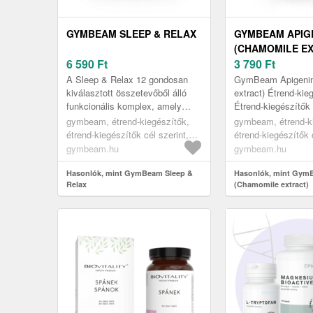
GYMBEAM SLEEP & RELAX
GYMBEAM APIG
(CHAMOMILE E
6 590
Ft
3 790
Ft
A Sleep & Relax 12 gondosan
GymBeam Apigenin
kiválasztott összetevőből álló
extract) Étrend-kie
funkcionális komplex, amely
Étrend-kiegészítők 
remekül illeszkedik az elalvás
Alvást segítő term
gymbeam, étrend-kiegészítők,
gymbeam, étrend-k
előtti rutino dba. A termék a...
étrend-kiegészítők cél szerint,
étrend-kiegészítők c
alvást segítő termékek
alvást segítő term
gymbeam.hu
gymbeam.hu
Hasonlók, mint GymBeam Sleep &
Hasonlók, mint Gym
Relax
(Chamomile extract)