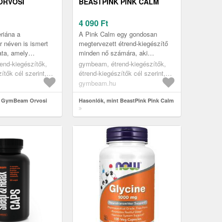
ORVOSI
BEASTPINK PINK CALM
4 090
Ft
eriána a
A Pink Calm egy gondosan
 néven is ismert
megtervezett étrend-kiegészítő
ata, amely
minden nő számára, aki
pszulaformában
gondoskodni szeretne magáról.
end-kiegészítők,
gymbeam, étrend-kiegészítők,
, 8%-os
Növényi kivonatokat és
ítők cél szerint,
étrend-kiegészítők cél szerint,
tandardizált...
válogatott vita...
 termékek
alvást segítő termékek
gymbeam.hu
t GymBeam Orvosi
Hasonlók, mint BeastPink Pink Calm