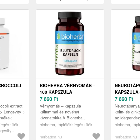
BROCCOLI
BIOHERBA VÉRNYOMÁS –
NEUROTÁPA
100 KAPSZULA
KAPSZULA 
7 660
Ft
7 660
Ft
oli extract
Vérnyomás – kapszula
Neurotápanya
 > Longevity >
káliummal és növényi
kolin- és gin
ermékek
kivonatokkalA Bioherba
az idegrends
Vérnyomás kapszula káliumot
Neurotápanya
iegészítők,
bioherba, táplálékkiegészítők
bioherba, táp
tartalmaz kálium-citrát
– Bioherba eg
ngevity
formájában, valamint szőlő (Vi...
herbatica.hu
herbatica.hu