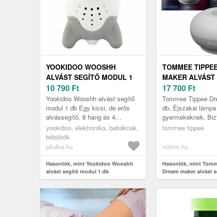
YOOKIDOO WOOSHH
TOMMEE TIPPE
ALVÁST SEGÍTŐ MODUL 1
MAKER ALVÁST
DB
10 790
Ft
KÉSZÜLÉK 1 DB
17 700
Ft
Yookidoo Wooshh alvást segítő
Tommee Tippee Dr
modul 1 db Egy kicsi, de erős
db, Éjszakai lámp
alvássegítő. 8 hang és 4
gyermekeknek, Bizt
hangerőszint közül választhat. A
lehető legmélyebb 
yookidoo, elektronika, babáknak,
tommee tippee
modul újratölthető, nincs szü...
gyermekének! Az in
bébiőrök
tudom...
pilulka.hu
notino.hu
Hasonlók, mint Yookidoo Wooshh
Hasonlók, mint Tom
alvást segítő modul 1 db
Dream maker alvást s
1 db