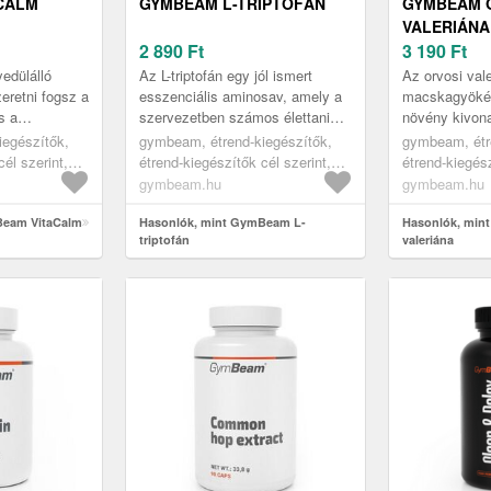
CALM
GYMBEAM L-TRIPTOFÁN
GYMBEAM 
VALERIÁNA
2 890
Ft
3 190
Ft
edülálló
Az L-triptofán egy jól ismert
Az orvosi val
eretni fogsz a
esszenciális aminosav, amely a
macskagyökér
s a
szervezetben számos élettani
növény kivon
uálé részeként.
folyamatban játszik szerepet.
praktikus ka
iegészítők,
gymbeam, étrend-kiegészítők,
gymbeam, étr
omfüvet, éd...
Ebben a termékben koncentrá...
kapható. A 0
él szerint,
étrend-kiegészítők cél szerint,
étrend-kiegész
valerénsavra s
ékek
alvást segítő termékek
alvást segítő
gymbeam.hu
gymbeam.hu
Beam VitaCalm
Hasonlók, mint GymBeam L-
Hasonlók, min
triptofán
valeriána