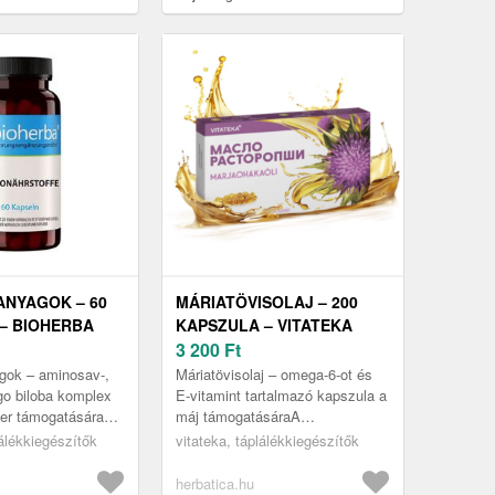
NYAGOK – 60
MÁRIATÖVISOLAJ – 200
– BIOHERBA
KAPSZULA – VITATEKA
3 200
Ft
gok – aminosav-,
Máriatövisolaj – omega-6-ot és
kgo biloba komplex
E-vitamint tartalmazó kapszula a
zer támogatására
máj támogatásáraA
gok – 60 kapszula
máriatövisolaj (Silybum
lálékkiegészítők
vitateka, táplálékkiegészítők
y olyan étrend...
marianum) hagyományosan
keresett növényi ...
herbatica.hu