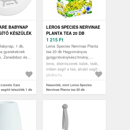
ARE BABYNAP
LEROS SPECIES NERVINAE
GÍTŐ KÉSZÜLÉK
PLANTA TEA 20 DB
1 215
Ft
Babynap, 1 db,
Leros Species Nervinae Planta
pa gyerekeknek
tea 20 db Hagyományos
, Zenedoboz és
gyógynövénykészítmény,
egyben az örömért
amelyet idegi kimerültség,
leros, élelmiszerek italok, teák,
rt A gyermeket
ingerlékenység és feszültség
miben segít a tea, alvást segítő
csillapítására a...
teák
pilulka.hu
 Lionelo Care
Hasonlók, mint Leros Species
 segítő készülék 1 db
Nervinae Planta tea 20 db