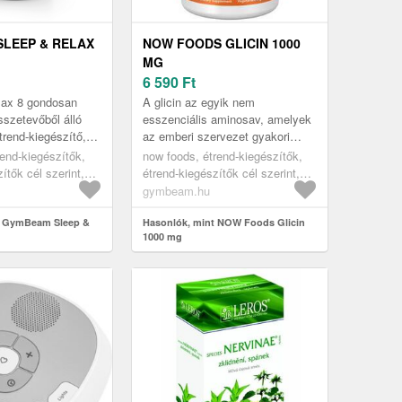
LEEP & RELAX
NOW FOODS GLICIN 1000
MG
6 590
Ft
lax 8 gondosan
A glicin az egyik nem
sszetevőből álló
esszenciális aminosav, amelyek
trend-kiegészítő,
az emberi szervezet gyakori
ti rutinhoz
részei. Napi adagját napközben,
end-kiegészítők,
now foods, étrend-kiegészítők,
z alváshormon
étkezés közbenés lefekvés előtt
ítők cél szerint,
étrend-kiegészítők cél szerint,
ve...
 termékek
alvást segítő termékek
gymbeam.hu
t GymBeam Sleep &
Hasonlók, mint NOW Foods Glicin
1000 mg