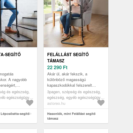
A-SEGÍTŐ
FELÁLLÁST SEGÍTŐ
TÁMASZ
22 290
Ft
mogatás
Akár ül, akár fekszik, a
kor. A nagyobb
különböző magasságú
lenségért,
kapaszkodókkal felszerelt
áróképességgel,
felállósegéd megkönnyíti az
ség és egészség,
3pagen, szépség és egészség,
lőknek, illetve
leülést és a felállást. A párnázott
yéb egészségügyi
egészség, egyéb egészségügyi
Ki...
fogantyúkkal...
ök
segédeszközök
astoreo.hu
 Lépcsőséta-segítő
Hasonlók, mint Felállást segítő
támasz