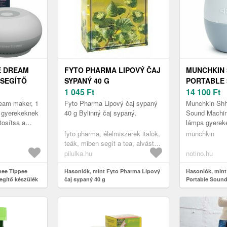
E DREAM
FYTO PHARMA LIPOVÝ ČAJ
MUNCHKIN 
 SEGÍTŐ
SYPANÝ 40 G
PORTABLE
1 045
Ft
MACHINE A
14 100
Ft
KÉSZÜLÉK 
eam maker, 1
Fyto Pharma Lipový čaj sypaný
Munchkin Shh
a gyerekeknek
40 g Bylinný čaj sypaný.
Sound Machin
osítsa a
lámpa gyerek
álmot
gyermekeknek
fyto pharma, élelmiszerek italok,
munchkin
telligens és
gyakran síró 
teák, miben segít a tea, alvást
hiányzik a mi
segítő teák
pilulka.hu
notino.hu
mee Tippee
Hasonlók, mint Fyto Pharma Lipový
Hasonlók, min
egítő készülék
čaj sypaný 40 g
Portable Sound
segítő készülék