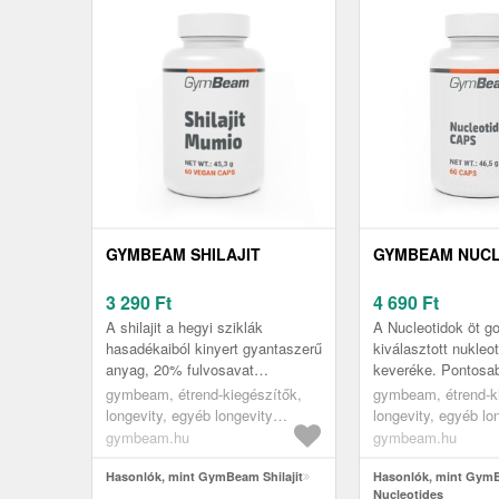
GYMBEAM SHILAJIT
GYMBEAM NUCL
3 290
Ft
4 690
Ft
A shilajit a hegyi sziklák
A Nucleotidok öt g
hasadékaiból kinyert gyantaszerű
kiválasztott nukleo
anyag, 20% fulvosavat
keveréke. Pontosa
tartalmazó kapszula formában.
kiegyensúlyozott a
gymbeam, étrend-kiegészítők,
gymbeam, étrend-k
Az összetételben tehát az
tartalmaz uridint, cit
longevity, egyéb longevity
longevity, egyéb lo
Asphaltum...
gu...
termékek
termékek
gymbeam.hu
gymbeam.hu
Hasonlók, mint GymBeam Shilajit
Hasonlók, mint Gym
Nucleotides