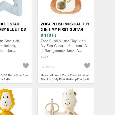
BITIE STAR
ZOPA PLUSH MUSICAL TOY
BY BLUE 1 DB
3 IN 1 MY FIRST GUITAR
PLÜSS JÁTÉK DALLAMMAL
8 110
Ft
12 M+ 1 DB
ie Star, 1 db,
Zopa Plush Musical Toy 3 in 1
rmekeknek,
My First Guitar, 1 db, Interaktív
yermeket
játékok gyermekeknek, A
játék, hanem
gyermekeknek a megfelelő
zopa
eszköz is az íny
fejlődéshez a lehető legtöbb
a és a fo...
külön...
notino.hu
 BIBS Baby Bitie Star
Hasonlók, mint Zopa Plush Musical
ue 1 db
Toy 3 in 1 My First Guitar plüss játék
dallammal 12 m+ 1 db