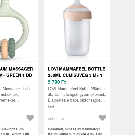
 GUM MASSAGER
LOVI MAMMAFEEL BOTTLE
M+ GREEN 1 DB
250ML CUMISÜVEG 3 M+ 1
DB
5 790
Ft
 Massager, 1 db,
LOVI Mammafeel Bottle 250ml, 1
rmekeknek,
db, Cumisüvegek gyermekeknek,
yermeket
Biztosítsa a baba biztonságos
játék, hanem
táplálását. A LOVI Mammafeel
lovi
eszköz is az íny
Bottle 250 ml cumisüveg leh...
a és a f...
notino.hu
t Suavinex Gum
Hasonlók, mint LOVI Mammafeel
a 0 m+ Green 1 db
Bottle 250ml cumisüveg 3 m+ 1 db