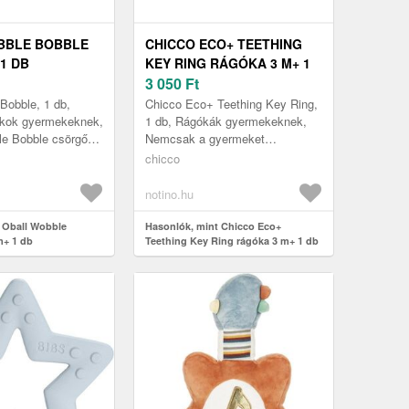
BBLE BOBBLE
CHICCO ECO+ TEETHING
1 DB
KEY RING RÁGÓKA 3 M+ 1
DB
3 050
Ft
Bobble, 1 db,
Chicco Eco+ Teething Key Ring,
tékok gyermekeknek,
1 db, Rágókák gyermekeknek,
le Bobble csörgő
Nemcsak a gyermeket
ti a pici figyelmét,
szórakoztató játék, hanem
chicco
rgő anyag...
egyben segédeszköz is az íny
masszírozásár...
notino.hu
 Oball Wobble
Hasonlók, mint Chicco Eco+
m+ 1 db
Teething Key Ring rágóka 3 m+ 1 db