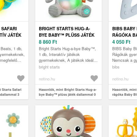
 SAFARI
BRIGHT STARTS HUG-A-
BIBS BABY 
TÍV JÁTÉK
BYE BABY™ PLÜSS JÁTÉK
RÁGÓKA BA
+ 1 DB
DALLAMMAL 0 M+ 1 DB
8 860
Ft
4 050
Ft
 Beats, 1 db,
Bright Starts Hug-a-bye Baby™,
BIBS Baby Bit
 gyermekeknek,
1 db, Interaktív játékok
Rágókák gye
megfelelő
gyermekeknek, A játékok ideális
Nemcsak a g
ő legtöbb
megoldást jelentenek a
szórakoztató 
bright starts
bibs
n sz...
legkisebbek figyelmének
egyben segéd
lekötésére. ...
masszírozásár
notino.hu
notino.hu
 Starts Safari
Hasonlók, mint Bright Starts Hug-a-
Hasonlók, mint
k dallammal 3
bye Baby™ plüss játék dallammal 0
rágóka Baby Bl
m+ 1 db