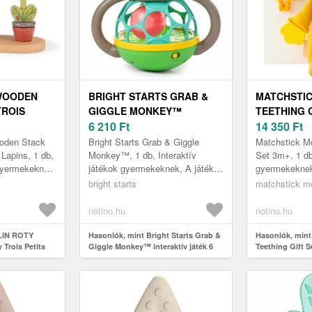
WOODEN
BRIGHT STARTS GRAB &
MATCHSTI
TROIS
GIGGLE MONKEY™
TEETHING 
INTERAKTÍV
INTERAKTÍV JÁTÉK 6 M+ 1
6 210
Ft
RÁGÓKA + 
14 350
Ft
KÉSZÜLT
DB
DB
den Stack
Bright Starts Grab & Giggle
Matchstick Mo
 Lapins, 1 db,
Monkey™, 1 db, Interaktív
Set 3m+, 1 d
 gyermekeknek,
játékok gyermekeknek, A játékok
gyermekekne
megfelelő
ideális megoldást jelentenek a
gyermeket szó
bright starts
matchstick m
 legtöbb...
legkisebbek figyelmének leköté...
hanem egyben
az ...
notino.hu
notino.hu
LIN ROTY
Hasonlók, mint Bright Starts Grab &
Hasonlók, mint
Trois Petits
Giggle Monkey™ interaktív játék 6
Teething Gift S
k fából készült
m+ 1 db
Lion 1 db