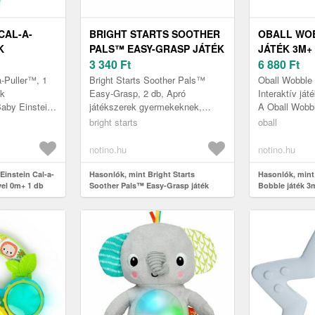
CAL-A-
BRIGHT STARTS SOOTHER
OBALL WO
K
PALS™ EASY-GRASP JÁTÉK
JÁTÉK 3M+ 
+ 1 DB
RÁGÓKÁVAL 3 M+ 2 DB
3 340
Ft
6 880
Ft
a-Puller™, 1
Bright Starts Soother Pals™
Oball Wobble 
ek
Easy-Grasp, 2 db, Apró
Interaktív já
aby Einstein
játékszerek gyermekeknek,
A Oball Wobb
gő játékosan
Nemcsak a gyermeket
játékosan lekö
bright starts
oball
ét, elbűvöli ...
szórakoztató játék, hanem
elbűvöli a csö
egyben segédeszköz is az...
notino.hu
notino.hu
Einstein Cal-a-
Hasonlók, mint Bright Starts
Hasonlók, mint
vel 0m+ 1 db
Soother Pals™ Easy-Grasp játék
Bobble játék 3
rágókával 3 m+ 2 db