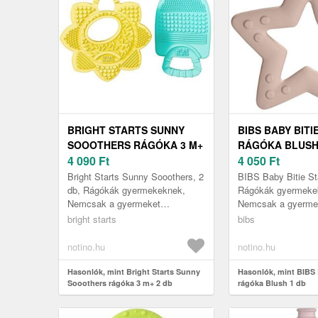
BRIGHT STARTS SUNNY
BIBS BABY BITI
SOOOTHERS RÁGÓKA 3 M+
RÁGÓKA BLUSH
2 DB
4 090
Ft
4 050
Ft
Bright Starts Sunny Sooothers, 2
BIBS Baby Bitie Sta
db, Rágókák gyermekeknek,
Rágókák gyermeke
Nemcsak a gyermeket
Nemcsak a gyerme
szórakoztató játék, hanem
szórakoztató játék
bright starts
bibs
egyben segédeszköz is az íny
egyben segédeszkö
masszírozásár...
masszírozására és 
notino.hu
notino.hu
Hasonlók, mint Bright Starts Sunny
Hasonlók, mint BIBS 
Sooothers rágóka 3 m+ 2 db
rágóka Blush 1 db