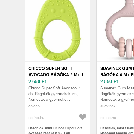
CHICCO SUPER SOFT
SUAVINEX GUM
AVOCADO RÁGÓKA 2 M+ 1
RÁGÓKA 0 M+ P
DB
2 650
Ft
2 550
Ft
Chicco Super Soft Avocado, 1
Suavinex Gum Mass
db, Rágókák gyermekeknek,
Rágókák gyermeke
Nemcsak a gyermeket
Nemcsak a gyerme
szórakoztató játék, hanem
szórakoztató játék
chicco
suavinex
egyben segédeszköz is az íny
egyben segédeszkö
masszírozására és...
masszírozására és a
notino.hu
notino.hu
Hasonlók, mint Chicco Super Soft
Hasonlók, mint Suav
Avocado rágóka 2 m+ 1 db
Massager rágóka 0 m+