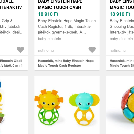
 OBALL
BABY EINSTEIN HAPE
BABY EINS
INTERAKTÍV
MAGIC TOUCH CASH
MAGIC TOU
B
REGISTER INTERAKTÍV
18 910
Ft
BASKET IN
18 910
Ft
JÁTÉK 9 M+ 1 DB
9 M+ 1 DB
l Grip &
Baby Einstein Hape Magic Touch
Baby Einstei
ktív játékok
Cash Register, 1 db, Interaktív
Shopping Bask
tékok ideális
játékok gyermekeknek, A
Interaktív já
ek a
gyermekeknek a megfelelő
A gyermekekn
baby einstein
baby einstein
mének
fejlődéshez a lehető legtöbb
fejlődéshez a 
különf...
külö...
notino.hu
notino.hu
Einstein Oball
Hasonlók, mint Baby Einstein Hape
Hasonlók, mint
ív játék 0 m+ 1
Magic Touch Cash Register
Magic Touch S
interaktív játék 9 m+ 1 db
interaktív játék