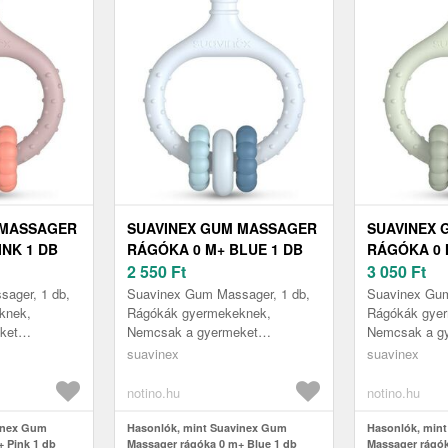
 MASSAGER
SUAVINEX GUM MASSAGER
SUAVINEX
INK 1 DB
RÁGÓKA 0 M+ BLUE 1 DB
RÁGÓKA 0 
2 550
Ft
3 050
Ft
ager, 1 db,
Suavinex Gum Massager, 1 db,
Suavinex Gum
knek,
Rágókák gyermekeknek,
Rágókák gye
ket
Nemcsak a gyermeket
Nemcsak a g
, hanem
szórakoztató játék, hanem
szórakoztató 
suavinex
suavinex
z is az íny
egyben segédeszköz is az íny
egyben segéd
 f...
masszírozására és a f...
masszírozásár
notino.hu
notino.hu
inex Gum
Hasonlók, mint Suavinex Gum
Hasonlók, min
 Pink 1 db
Massager rágóka 0 m+ Blue 1 db
Massager rágók