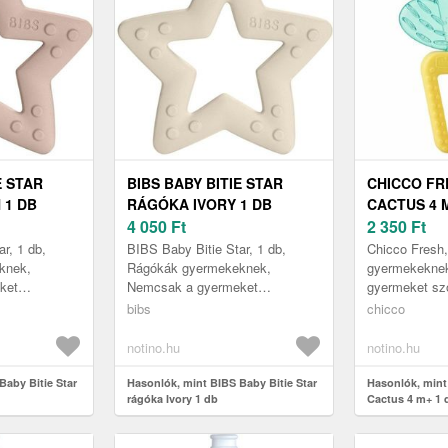
E STAR
BIBS BABY BITIE STAR
CHICCO F
 1 DB
RÁGÓKA IVORY 1 DB
CACTUS 4 
4 050
Ft
2 350
Ft
r, 1 db,
BIBS Baby Bitie Star, 1 db,
Chicco Fresh
knek,
Rágókák gyermekeknek,
gyermekekne
ket
Nemcsak a gyermeket
gyermeket szó
, hanem
szórakoztató játék, hanem
hanem egyben
bibs
chicco
z is az íny
egyben segédeszköz is az íny
az íny masszí
a fo...
masszírozására és a fo...
fogacskák ...
notino.hu
notino.hu
Baby Bitie Star
Hasonlók, mint BIBS Baby Bitie Star
Hasonlók, mint
rágóka Ivory 1 db
Cactus 4 m+ 1 