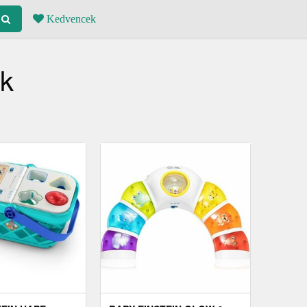
Kedvencek
ék