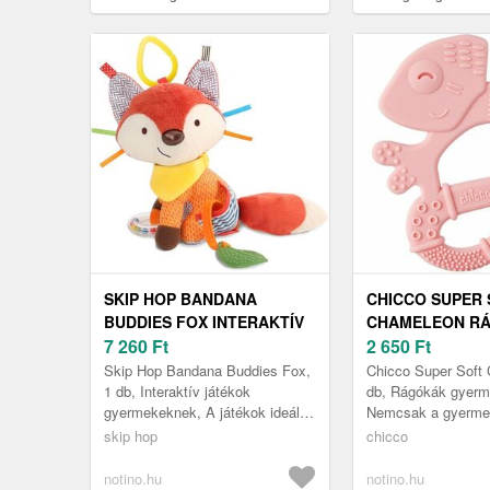
SKIP HOP BANDANA
CHICCO SUPER
BUDDIES FOX INTERAKTÍV
CHAMELEON RÁ
JÁTÉK RÁGÓKÁVAL
7 260
Ft
2 M+ 1 DB
2 650
Ft
GYERMEKEKNEK
Skip Hop Bandana Buddies Fox,
Chicco Super Soft
SZÜLETÉSTŐL
1 db, Interaktív játékok
db, Rágókák gyerm
gyermekeknek, A játékok ideális
Nemcsak a gyerme
KEZDŐDŐEN 0M+ 1 DB
megoldást jelentenek a
szórakoztató játék
skip hop
chicco
legkisebbek figyelmének
egyben segédeszkö
lekötésére. A...
masszírozására ...
notino.hu
notino.hu