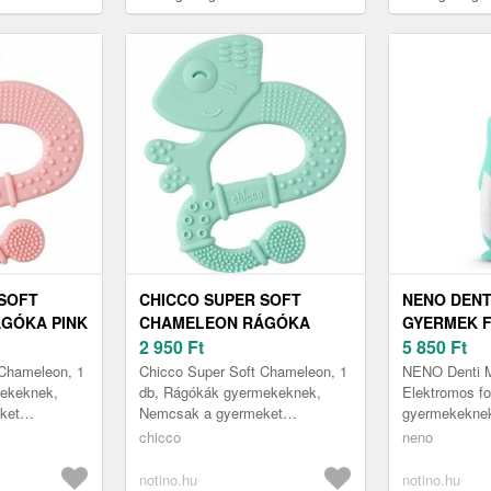
 SOFT
CHICCO SUPER SOFT
NENO DENT
GÓKA PINK
CHAMELEON RÁGÓKA
GYERMEK F
BLUE 2 M+ 1 DB
2 950
Ft
DB
5 850
Ft
 Chameleon, 1
Chicco Super Soft Chameleon, 1
NENO Denti Mi
ekeknek,
db, Rágókák gyermekeknek,
Elektromos f
ket
Nemcsak a gyermeket
gyermekekne
, hanem
szórakoztató játék, hanem
készült NENO
chicco
neno
z is az íny
egyben segédeszköz is az íny
elektromos fo
masszírozására ...
megbízhatóan
notino.hu
notino.hu