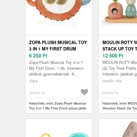
ZOPA PLUSH MUSICAL TOY
MOULIN ROTY 
3 IN 1 MY FIRST DRUM
STACK UP TOY 
PLÜSS JÁTÉK DALLAMMAL
6 250
Ft
PETITS LAPINS 
12 500
Ft
12 M+ 1 DB
JÁTÉK FÁBÓL 
Zopa Plush Musical Toy 3 in 1
MOULIN ROTY Woo
12M+ 1 DB
My First Drum, 1 db, Interaktív
Up Toy Trois Petits
játékok gyermekeknek, A
Interaktív játékok
gyermekeknek a megfelelő
A gyermekeknek a 
zopa
moulin roty
fejlődéshez a lehető legtöbb
fejlődéshez a lehető
különfé...
notino.hu
notino.hu
Hasonlók, mint Zopa Plush Musical
Hasonlók, mint MOU
Toy 3 in 1 My First Drum plüss játék
Wooden Stack Up Toy 
dallammal 12 m+ 1 db
Lapins interaktív játé
12m+ 1 db