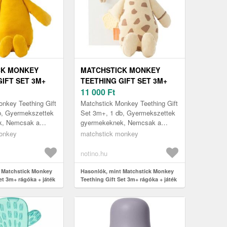
CK MONKEY
MATCHSTICK MONKEY
GIFT SET 3M+
TEETHING GIFT SET 3M+
JÁTÉK LION 1
RÁGÓKA + JÁTÉK GIRAFFE
11 000
Ft
1 DB
nkey Teething Gift
Matchstick Monkey Teething Gift
b, Gyermekszettek
Set 3m+, 1 db, Gyermekszettek
k, Nemcsak a
gyermekeknek, Nemcsak a
rakoztató játék,
gyermeket szórakoztató játék,
onkey
matchstick monkey
 segédeszköz is
hanem egyben segédeszköz is
az ...
notino.hu
 Matchstick Monkey
Hasonlók, mint Matchstick Monkey
et 3m+ rágóka + játék
Teething Gift Set 3m+ rágóka + játék
Giraffe 1 db