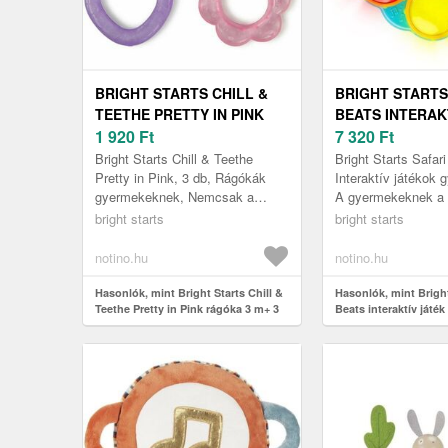
BRIGHT STARTS CHILL &
BRIGHT STARTS
TEETHE PRETTY IN PINK
BEATS INTERAK
RÁGÓKA 3 M+ 3 DB
1 920
Ft
DALLAMMAL 3 M
7 320
Ft
Bright Starts Chill & Teethe
Bright Starts Safari
Pretty in Pink, 3 db, Rágókák
Interaktív játékok
gyermekeknek, Nemcsak a
A gyermekeknek a 
gyermeket szórakoztató játék,
fejlődéshez a lehet
bright starts
bright starts
hanem egyben segédeszköz is
különféle ingerre va
az íny...
notino.hu
notino.hu
Hasonlók, mint Bright Starts Chill &
Hasonlók, mint Bright
Teethe Pretty in Pink rágóka 3 m+ 3
Beats interaktív játé
db
m+ 1 db