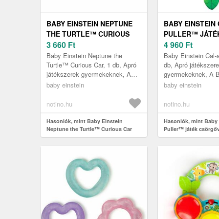
BABY EINSTEIN NEPTUNE
BABY EINSTEIN 
THE TURTLE™ CURIOUS
PULLER™ JÁTÉ
CAR KISAUTÓ CSÖRGŐVEL
3 660
Ft
CSÖRGŐVEL 0M
4 960
Ft
3 M+ 1 DB
Baby Einstein Neptune the
Baby Einstein Cal-
Turtle™ Curious Car, 1 db, Apró
db, Apró játékszer
játékszerek gyermekeknek, A
gyermekeknek, A B
játékok ideális megoldást
Cal-a-Puller™ csör
baby einstein
baby einstein
jelentenek a legkisebbek
leköti a pici figyelm
figyelméne...
notino.hu
notino.hu
Hasonlók, mint Baby Einstein
Hasonlók, mint Baby 
Neptune the Turtle™ Curious Car
Puller™ játék csörgő
kisautó csörgővel 3 m+ 1 db