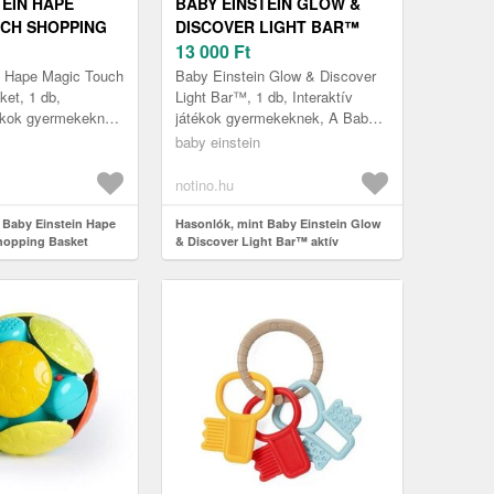
TEIN HAPE
BABY EINSTEIN GLOW &
CH SHOPPING
DISCOVER LIGHT BAR™
TERAKTÍV JÁTÉK
AKTÍV VILÁGÍTÓPANEL 3
13 000
Ft
M+ 1 DB
n Hape Magic Touch
Baby Einstein Glow & Discover
et, 1 db,
Light Bar™, 1 db, Interaktív
tékok gyermekeknek,
játékok gyermekeknek, A Baby
ek a megfelelő
Einstein Glow & Discover Light
baby einstein
lehető legtöbb
Bar™ aktív világító panel vá...
notino.hu
 Baby Einstein Hape
Hasonlók, mint Baby Einstein Glow
hopping Basket
& Discover Light Bar™ aktív
 9 m+ 1 db
világítópanel 3 m+ 1 db