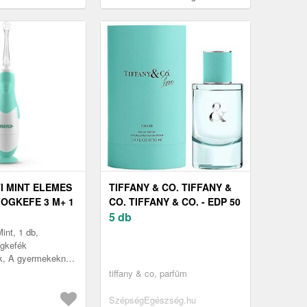
I MINT ELEMES
TIFFANY & CO. TIFFANY &
OGKEFE 3 M+ 1
CO. TIFFANY & CO. - EDP 50
ML
5 db
nt, 1 db,
ogkefék
k, A gyermekeknek
 Denti Mint
tiffany & co, parfüm
gkefe gyorsan,
 és gyengéd...
SzépségEgészség.hu