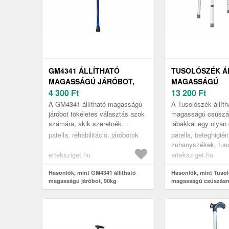
GM4341 ÁLLÍTHATÓ
TUSOLÓSZÉK Á
MAGASSÁGÚ JÁRÓBOT,
MAGASSÁGÚ
90KG
4 300
Ft
CSÚSZÁSMENT
13 200
Ft
LÁBAKKAL
A GM4341 állítható magasságú
A Tusolószék állíth
járóbot tökéletes választás azok
magasságú csúsz
számára, akik szeretnék
lábakkal egy olyan
megkönnyíteni mindennapi
segédeszköz, amely
patella, rehabilitáció, járóbotok
patella, beteghigién
mozgásukat és visszanyerni
idősek, mozgásuk
zuhanyszékek, tus
testi kom...
korlátozottak vag...
erteksziget.hu
erteksziget.hu
Hasonlók, mint GM4341 állítható
Hasonlók, mint Tusol
magasságú járóbot, 90kg
magasságú csúszásm