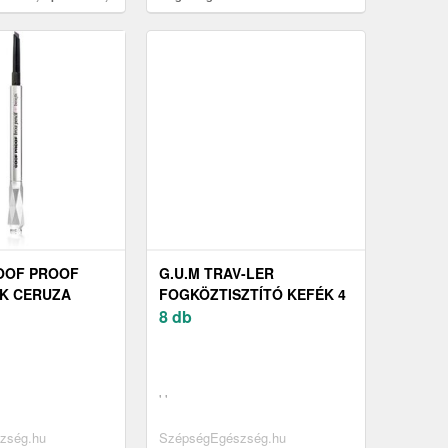
, Gmed 4265
lábakkal, nagy teherbírású, Duro
OOF PROOF
G.U.M TRAV-LER
K CERUZA
FOGKÖZTISZTÍTÓ KEFÉK 4
DB
8 db
' '
zség.hu
SzépségEgészség.hu