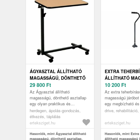
ÁGYASZTAL ÁLLÍTHATÓ
EXTRA TEHERB
MAGASSÁGÚ, DÖNTHETŐ
ÁLLÍTHATÓ MA
ASZTALLAP, 40X40CM
29 800
Ft
JÁRÓBOT 4 GU
10 200
Ft
226KG
Az Ágyasztal állítható
Az extra teherbírású
magasságú, dönthető asztallap
magasságú járóbot 
egy olyan praktikus és
egy megbízható és 
multifunkcionális eszköz, amely
gyógyászati segéd
herdegen, ápolás-gondozás,
drive, rehabilitáció,
megkönnyíti a mindennapjait,
amelyet kifejezett
étkezés, táplálás
különösen ...
számár...
erteksziget.hu
erteksziget.hu
Hasonlók, mint Ágyasztal állítható
Hasonlók, mint Extra
magasságú, dönthető asztallap,
állítható magasságú 