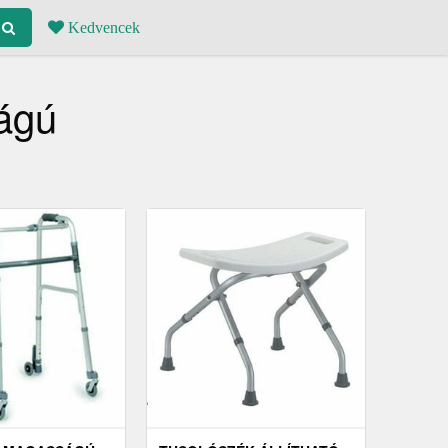
Kedvencek
ságú