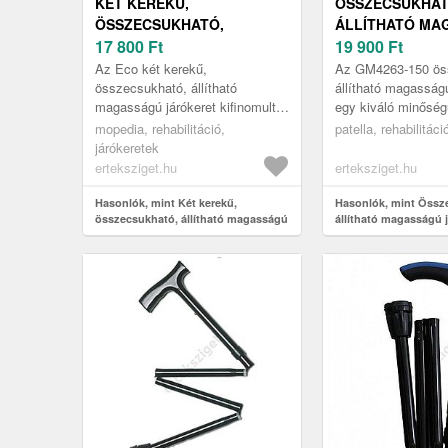
KÉT KEREKŰ,
ÖSSZECSUKHAT
ÖSSZECSUKHATÓ,
ÁLLÍTHATÓ MA
ÁLLÍTHATÓ MAGASSÁGÚ
17 800
Ft
JÁRÓKERET (GM
19 900
Ft
JÁRÓKERET, ECO
Az Eco két kerekű,
Az GM4263-150 ös
összecsukható, állítható
állítható magasságú
magasságú járókeret kifinomult
egy kiváló minőség
és modern megoldást nyújt
segédeszköz, amely
mopedia, rehabilitáció,
patella, rehabilitáci
azoknak, akik járásukban
a járásukban korláto
járókeretek
korlátozottak, mozgás...
erteksziget.hu
erteksziget.hu
Hasonlók, mint Két kerekű,
Hasonlók, mint Össz
összecsukható, állítható magasságú
állítható magasságú j
járókeret, Eco
(GM4263-150)