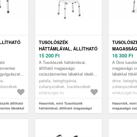
LLÍTHATÓ
TUSOLÓSZÉK
TUSOLÓSZÉ
HÁTTÁMLÁVAL, ÁLLÍTHATÓ
MAGASSÁ
ES
MAGASSÁGÚ
15 200
Ft
CSÚSZÁSM
16 300
Ft
CSÚSZÁSMENTES
LÁBAKKAL,
ató
A Tusolószék háttámlával,
A Dino tusolós
LÁBAKKAL
ásmentes
állítható magasságú
magasságú c
 gyógyászati
csúszásmentes lábakkal ideális
lábakkal töké
 kifejezetten
megoldás mindazok számára,
azok számára
ia,
patella, beteghigiénia,
drive, beteghi
ban
akik számára a mindennapi
nehezükre esi
olószékek
zuhanyszékek, tusolószékek
zuhanyszékek
tisztálkodás kihí...
tisztálkodás a 
erteksziget.hu
erteksziget.h
ószék állítható
Hasonlók, mint Tusolószék
Hasonlók, mint 
entes lábakkal
háttámlával, állítható magasságú
magasságú cs
csúszásmentes lábakkal
lábakkal, Dino