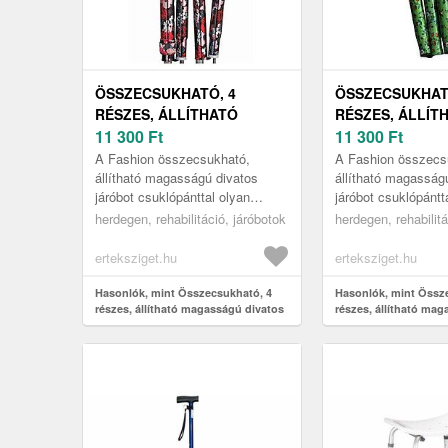
ÖSSZECSUKHATÓ, 4
ÖSSZECSUKHAT
RÉSZES, ÁLLÍTHATÓ
RÉSZES, ÁLLÍT
MAGASSÁGÚ DIVATOS
11 300
Ft
MAGASSÁGÚ DI
11 300
Ft
JÁRÓBOT
JÁRÓBOT
A Fashion összecsukható,
A Fashion összecs
CSUKLÓPÁNTTAL,
CSUKLÓPÁNTTA
állítható magasságú divatos
állítható magasság
járóbot csuklópánttal olyan
járóbot csuklópántt
FASHION, VIRÁG
FASHION, VADV
gyógyászati segédeszköz, amely
gyógyászati segéd
herdegen, rehabilitáció, járóbotok
herdegen, rehabilitá
egyszerre stílusos és praktikus
egyszerre stílusos 
meg...
meg...
erteksziget.hu
erteksziget.hu
Hasonlók, mint Összecsukható, 4
Hasonlók, mint Össz
részes, állítható magasságú divatos
részes, állítható ma
járóbot csuklópánttal, Fashion,
járóbot csuklópánttal
Virág
Vadvirág