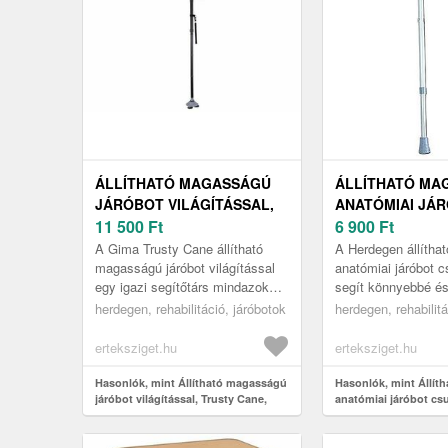
ÁLLÍTHATÓ MAGASSÁGÚ
ÁLLÍTHATÓ MA
JÁRÓBOT VILÁGÍTÁSSAL,
ANATÓMIAI JÁ
TRUSTY CANE, GIMA
11 500
Ft
CSUKLÓPÁNTTA
6 900
Ft
HERDEGEN, BA
A Gima Trusty Cane állítható
A Herdegen állíth
magasságú járóbot világítással
anatómiai járóbot c
egy igazi segítőtárs mindazok
segít könnyebbé é
számára, akik biztonságosabbá
kényelmesebbé ten
herdegen, rehabilitáció, járóbotok
herdegen, rehabilitá
és kényelmesebbé szeretnék ...
mindennapokat azo
akik baleset va...
erteksziget.hu
erteksziget.hu
Hasonlók, mint Állítható magasságú
Hasonlók, mint Állít
járóbot világítással, Trusty Cane,
anatómiai járóbot csu
Gima
Herdegen, bal