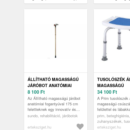
40x40cm
gumilábbal, 226kg
ÁLLÍTHATÓ MAGASSÁGÚ
TUSOLÓSZÉK Á
JÁRÓBOT ANATÓMIAI
MAGASSÁGÚ
FOGANTYÚVAL 175CM
8 100
Ft
CSÚSZÁSMENT
34 100
Ft
FELETTIEKNEK, BAL,
FELÜLETTEL ÉS
Az Állítható magasságú járóbot
A Prim tusolószék á
BARNA
LÁBAKKAL, KÉK
anatómiai fogantyúval 175 cm
magasságú csúsz
felettieknek egy innovatív és
felülettel és lábak
praktikus megoldás azok
a tisztálkodást az
sundo, rehabilitáció, járóbotok
prim, beteghigiénia,
számára, akiknek járásuk
akiknek a mozgása k
zuhanyszékek, tus
biztonsá...
erteksziget.hu
erteksziget.hu