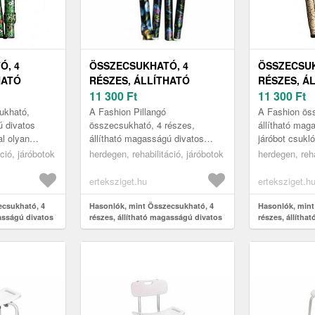
Ó, 4
ÖSSZECSUKHATÓ, 4
ÖSSZECSUK
HATÓ
RÉSZES, ÁLLÍTHATÓ
RÉSZES, Á
VATOS
MAGASSÁGÚ DIVATOS
11 300
Ft
MAGASSÁG
11 300
Ft
JÁRÓBOT
JÁRÓBOT
ukható,
A Fashion Pillangó
A Fashion ös
L,
CSUKLÓPÁNTTAL,
CSUKLÓPÁ
ú divatos
összecsukható, 4 részes,
állítható mag
al olyan
állítható magasságú divatos
járóbot csukló
IRÁG
FASHION, PILLANGÓ
FASHION, 
eszköz, amely
járóbot csuklópánttal kiváló
gyógyászati 
ció, járóbotok
herdegen, rehabilitáció, járóbotok
herdegen, reha
és praktikus
választás mindazoknak, akik
egyszerre stí
szeretnék megtarta...
meg...
erteksziget.hu
erteksziget.h
ecsukható, 4
Hasonlók, mint Összecsukható, 4
Hasonlók, mint
gasságú divatos
részes, állítható magasságú divatos
részes, állítha
, Fashion,
járóbot csuklópánttal, Fashion,
járóbot csuklóp
Pillangó
kasmír