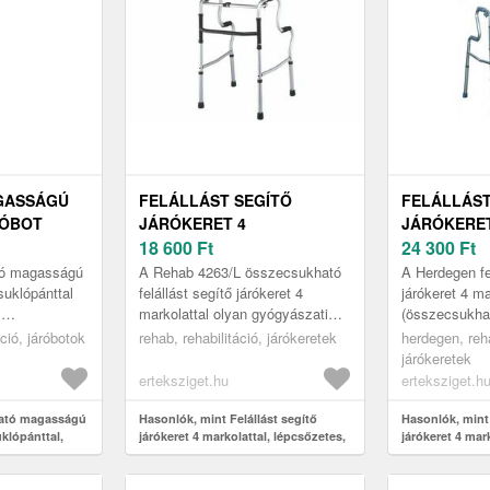
GASSÁGÚ
FELÁLLÁST SEGÍTŐ
FELÁLLÁST
RÓBOT
JÁRÓKERET 4
JÁRÓKERET
L,
MARKOLATTAL,
18 600
Ft
MARKOLAT
24 300
Ft
L
LÉPCSŐZETES,
LÉPCSŐZET
ató magasságú
A Rehab 4263/L összecsukható
A Herdegen fe
ÖSSZECSUKHATÓ, REHAB
ÖSSZECSU
suklópánttal
felállást segítő járókeret 4
járókeret 4 ma
s
markolattal olyan gyógyászati
(összecsukha
HERDEGEN
ni a
segédeszköz, amely tökéletes
számára készü
ció, járóbotok
rehab, rehabilitáció, járókeretek
herdegen, reha
k számára,
választás azok számára, akik
nehézséget ok
járókeretek
n...
felállás, az á..
erteksziget.hu
erteksziget.h
ható magasságú
Hasonlók, mint Felállást segítő
Hasonlók, mint 
klópánttal,
járókeret 4 markolattal, lépcsőzetes,
járókeret 4 mar
összecsukható, Rehab
összecsukható