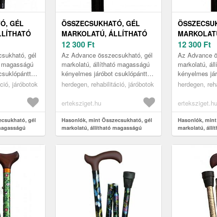
Ó, GÉL
ÖSSZECSUKHATÓ, GÉL
ÖSSZECSUK
LLÍTHATÓ
MARKOLATÚ, ÁLLÍTHATÓ
MARKOLATÚ
ÉNYELMES
MAGASSÁGÚ KÉNYELMES
12 300
Ft
MAGASSÁG
12 300
Ft
JÁRÓBOT
JÁRÓBOT
sukható, gél
Az Advance összecsukható, gél
Az Advance ö
L,
CSUKLÓPÁNTTAL,
CSUKLÓPÁ
tó magasságú
markolatú, állítható magasságú
markolatú, ál
csuklópánttal
kényelmes járóbot csuklópánttal
kényelmes jár
ADVANCE, ZÖLD
ADVANCE, 
t nyújt azok
tökéletes segítséget nyújt azok
tökéletes seg
ció, járóbotok
herdegen, rehabilitáció, járóbotok
herdegen, reha
 min...
számára, akiknek a min...
számára, akik
erteksziget.hu
erteksziget.h
ecsukható, gél
Hasonlók, mint Összecsukható, gél
Hasonlók, mint
 magasságú
markolatú, állítható magasságú
markolatú, áll
uklópánttal,
kényelmes járóbot csuklópánttal,
kényelmes járó
Advance, zöld
Advance, szür