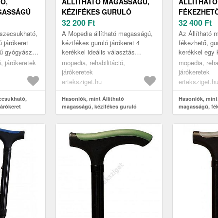
Ó,
ÁLLÍTHATÓ MAGASSÁGÚ,
ÁLLÍTHATÓ
GASSÁGÚ
KÉZIFÉKES GURULÓ
FÉKEZHET
4263-150)
JÁRÓKERET 4 KERÉKKEL
32 200
Ft
JÁRÓKERET
32 400
Ft
szecsukható,
A Mopedia állítható magasságú,
Az Állítható 
 járókeret
kézifékes guruló járókeret 4
fékezhető, gur
ű gyógyászati
kerékkel ideális választás
kerékkel egy 
 kifejezetten
mindazoknak, akiknek járási
gyógyászati 
ó, járókeretek
mopedia, rehabilitáció,
mopedia, rehab
zott...
nehézségeik vannak, de
jelentősen ho
járókeretek
járókeretek
szeretnék...
biztonságos ..
erteksziget.hu
erteksziget.h
ecsukható,
Hasonlók, mint Állítható
Hasonlók, mint 
árókeret
magasságú, kézifékes guruló
magasságú, fé
járókeret 4 kerékkel
járókeret 4 keré