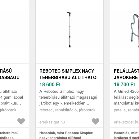
ÍRÁSÚ
REBOTEC SIMPLEX NAGY
FELÁLLÁST
GASSÁGÚ
TEHERBÍRÁSÚ ÁLLÍTHATÓ
JÁRÓKERET
MILÁBBAL,
MAGASSÁGÚ JÁRÓBOT,
18 600
Ft
MARKOLAT
19 700
Ft
175KG
LÉPCSŐZET
 állítható
A Rebotec Simplex nagy
A Gmed 4265
ÖSSZECSU
4 gumilábbal
teherbírású állítható magasságú
felállást segít
praktikus
járóbot egy kiemelkedően
markolattal k
4265
eszköz,
megbízható gyógyászati
személyek sz
 járóbotok
rebotec, rehabilitáció, járóbotok
patella, rehabi
en azok
segédeszköz, amely könnyebbé
koruk vagy mű
és biztonságosa...
erteksziget.hu
erteksziget.h
 teherbírású
Hasonlók, mint Rebotec Simplex
Hasonlók, mint 
járóbot 4
nagy teherbírású állítható
járókeret 4 mar