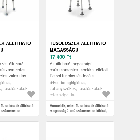
K ÁLLÍTHATÓ
TUSOLÓSZÉK ÁLLÍTHATÓ
GÚ
MAGASSÁGÚ
ENTES
CSÚSZÁSMENTES LÁBBAL,
17 400
Ft
 DINO
DELPHI
zék állítható
Az állítható magasságú,
súszásmentes
csúszásmentes lábakkal ellátott
letes választás
Delphi tusolószék ideális
, akiknek
megoldás azok számára, akik
giénia,
drive, beteghigiénia,
k a biztonságos
számára a tisztálkodás már
, tusolószékek
zuhanyszékek, tusolószékek
...
fizikailag...
u
erteksziget.hu
Tusolószék állítható
Hasonlók, mint Tusolószék állítható
úszásmentes
magasságú csúszásmentes lábbal,
Delphi