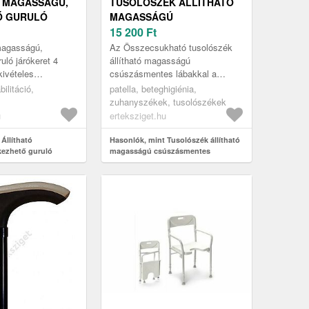
 MAGASSÁGÚ,
TUSOLÓSZÉK ÁLLÍTHATÓ
Ő GURULÓ
MAGASSÁGÚ
 4 KERÉKKEL
CSÚSZÁSMENTES
15 200
Ft
LÁBAKKAL,
magasságú,
Az Összecsukható tusolószék
ÖSSZECSUKHATÓ
uló járókeret 4
állítható magasságú
kivételes
csúszásmentes lábakkal a
segédeszköz, amely
mindennapokat könnyíti meg
ilitáció,
patella, beteghigiénia,
zzájárulhat a
azok számára, akik számára a
zuhanyszékek, tusolószékek
.
tisztálkodás kihív...
u
erteksziget.hu
Állítható
Hasonlók, mint Tusolószék állítható
kezhető guruló
magasságú csúszásmentes
kkel
lábakkal, összecsukható