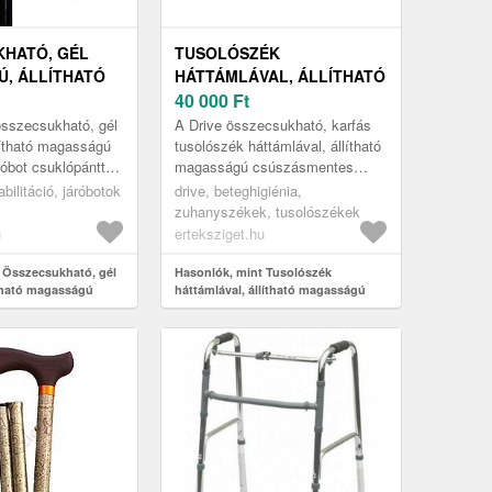
HATÓ, GÉL
TUSOLÓSZÉK
, ÁLLÍTHATÓ
HÁTTÁMLÁVAL, ÁLLÍTHATÓ
Ú KÉNYELMES
MAGASSÁGÚ
40 000
Ft
CSÚSZÁSMENTES
sszecsukható, gél
A Drive összecsukható, karfás
NTTAL,
LÁBAKKAL,
lítható magasságú
tusolószék háttámlával, állítható
óbot csuklópánttal
magasságú csúszásmentes
SZÜRKE
ÖSSZECSUKHATÓ,
ítséget nyújt azok
lábakkal egy olyan gyógyászati
bilitáció, járóbotok
KARFÁS, DRIVE
drive, beteghigiénia,
nek a min...
segédeszköz, amely jelentős ...
zuhanyszékek, tusolószékek
u
erteksziget.hu
 Összecsukható, gél
Hasonlók, mint Tusolószék
ítható magasságú
háttámlával, állítható magasságú
bot csuklópánttal,
csúszásmentes lábakkal,
ke
összecsukható, karfás, Drive