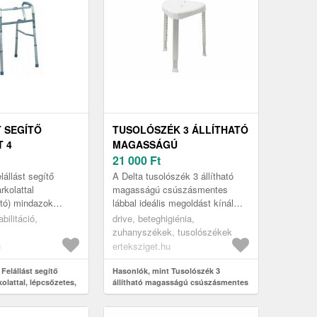
 SEGÍTŐ
TUSOLÓSZÉK 3 ÁLLÍTHATÓ
 4
MAGASSÁGÚ
TAL,
CSÚSZÁSMENTES LÁBBAL,
21 000
Ft
ES,
DELTA
lállást segítő
A Delta tusolószék 3 állítható
KHATÓ,
rkolattal
magasságú csúszásmentes
tó) mindazok
lábbal ideális megoldást kínál
lt, akiknek
azon személyek számára,
bilitáció,
drive, beteghigiénia,
oz a székről való
akiknek a mindennapi
zuhanyszékek, tusolószékek
.
tisztálkodás – p...
u
erteksziget.hu
Felállást segítő
Hasonlók, mint Tusolószék 3
kolattal, lépcsőzetes,
állítható magasságú csúszásmentes
, Herdegen
lábbal, Delta