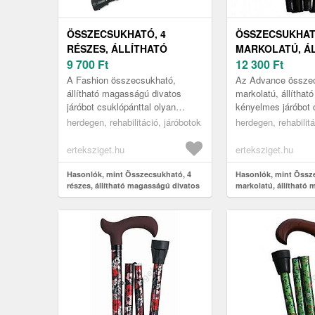
ÖSSZECSUKHATÓ, 4
ÖSSZECSUKHAT
RÉSZES, ÁLLÍTHATÓ
MARKOLATÚ, Á
MAGASSÁGÚ DIVATOS
9 700
Ft
MAGASSÁGÚ K
12 300
Ft
JÁRÓBOT
JÁRÓBOT
A Fashion összecsukható,
Az Advance összec
CSUKLÓPÁNTTAL, FEKETE
CSUKLÓPÁNTTA
állítható magasságú divatos
markolatú, állítha
járóbot csuklópánttal olyan
kényelmes járóbot 
ADVANCE, KÉK
gyógyászati segédeszköz, amely
tökéletes segítsége
herdegen, rehabilitáció, járóbotok
herdegen, rehabilitá
egyszerre stílusos és praktikus
számára, akiknek a
meg...
erteksziget.hu
erteksziget.hu
Hasonlók, mint Összecsukható, 4
Hasonlók, mint Össz
részes, állítható magasságú divatos
markolatú, állítható
járóbot csuklópánttal, fekete
kényelmes járóbot cs
Advance, kék