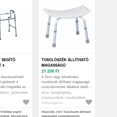
 SEGÍTŐ
TUSOLÓSZÉK ÁLLÍTHATÓ
 4
MAGASSÁGÚ
TAL,
CSÚSZÁSMENTES
21 200
Ft
ES,
LÁBAKKAL, NAGY
 összecsukható
A Duro nagy teherbírású
KHATÓ, GMED
TEHERBÍRÁSÚ, DURO
ő járókeret 4
tusolószék állítható magasságú
iváló megoldás azon
csúszásmentes lábakkal ideális
ámára, akik idős
választás mindazok számára,
litáció, járókeretek
drive, beteghigiénia,
tétek utáni felép...
akiknek nehézséget okoz az
zuhanyszékek, tusolószékek
önálló...
u
erteksziget.hu
Felállást segítő
Hasonlók, mint Tusolószék állítható
kolattal, lépcsőzetes,
magasságú csúszásmentes