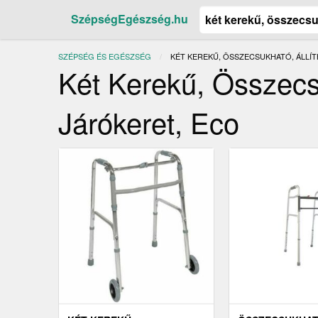
SzépségEgészség.hu
SZÉPSÉG ÉS EGÉSZSÉG
JELENLEGI:
KÉT KEREKŰ, ÖSSZECSUKHATÓ, ÁLLÍ
Két Kerekű, Összecs
Járókeret, Eco