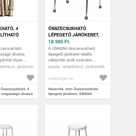
HATÓ, 4
ÖSSZECSUKHATÓ
LLÍTHATÓ
LÉPEGETŐ JÁRÓKERET,
Ú DIVATOS
GM4264
18 300
Ft
szecsukható,
A GM4264 összecsukható
NTTAL,
asságú divatos
lépegető járókeret ideális
pánttal olyan
választás azok számára,
BÉZS KASMÍR
segédeszköz, amely
akiknek mozgásuk során alsó
bilitáció, járóbotok
patella, rehabilitáció, járókeretek
lusos és praktikus
végtagjuk tehermentesítése és
többirányú megt...
u
erteksziget.hu
 Összecsukható, 4
Hasonlók, mint Összecsukható
tó magasságú divatos
lépegető járókeret, GM4264
ánttal, Fashion, Bézs