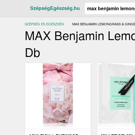
SzépségEgészség.hu
SZÉPSÉG ÉS EGÉSZSÉG
JELENLEGI:
MAX BENJAMIN LEMONGRASS & GINGER
MAX Benjamin Lemong
Db