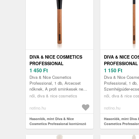
DIVA & NICE COSMETICS
DIVA & NICE C
PROFESSIONAL
PROFESSIONAL
KONTÚROZÓ ECSET MAX
1 450
Ft
SZEMHÉJPÚDER
1 150
Ft
224/4 1 DB
MAX 224/8 1 DB
Diva & Nice Cosmetics
Diva & Nice Cosme
Professional, 1 db, Arcecset
Professional, 1 db,
nőknek, A profi sminkesek nem
Szemhéjpúder-ecse
nélkülözhetik a minőségi
Ahhoz, hogy profi
női, diva & nice cosmetics
női, diva & nice co
ecseteket az arc sminkelése
magabiztossággal 
során. Meríts...
ki szemhéját, nemc
notino.hu
notino.hu
Hasonlók, mint Diva & Nice
Hasonlók, mint Diva 
Cosmetics Professional kontúrozó
Cosmetics Profession
ecset MAX 224/4 1 db
szemhéjpúderecset M