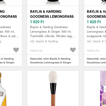
ING
BAYLIS & HARDING
BAYLIS & 
MONGRASS
GOODNESS LEMONGRASS
GOODNESS
ÜRDŐ 500
& GINGER TUSFÜRDŐ GÉL
1 820
Ft
& GINGER 
1 820
Ft
500 ML
FOLYÉKON
Goodness
Baylis & Harding Goodness
Baylis & Har
500 ML
er, 500 ml,
Lemongrass & Ginger, 500 ml,
Lemongrass &
incs is jobb,
Tusfürdők nőknek, Minden egyes
szappanok nő
melt pihenés
zuhanyzás a gyömbér és a
Baylis & Har
g
női, baylis & harding
női, baylis & 
s buboré...
citromfű végtelen frissességét
folyékony sz
hozza...
haték...
notino.hu
notino.hu
s & Harding
Hasonlók, mint Baylis & Harding
Hasonlók, mint
s & Ginger
Goodness Lemongrass & Ginger
Goodness Lemo
tusfürdő gél 500 ml
természetes fo
500 ml