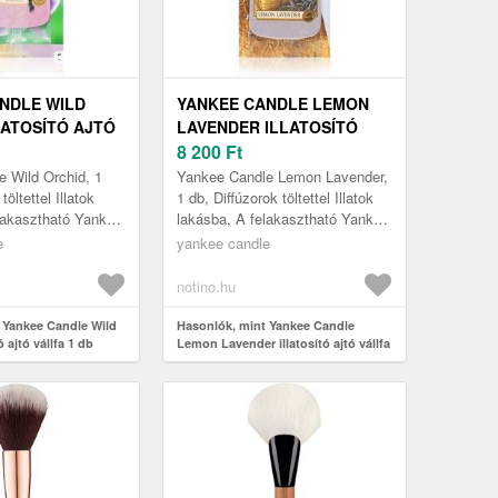
NDLE WILD
YANKEE CANDLE LEMON
LATOSÍTÓ AJTÓ
LAVENDER ILLATOSÍTÓ
DB
AJTÓ VÁLLFA 1 DB
8 200
Ft
 Wild Orchid, 1
Yankee Candle Lemon Lavender,
töltettel Illatok
1 db, Diffúzorok töltettel Illatok
lakasztható Yankee
lakásba, A felakasztható Yankee
chid autóillatosító
Candle Lemon Lavender
e
yankee candle
b hel...
autóillatosító autók és kise...
notino.hu
 Yankee Candle Wild
Hasonlók, mint Yankee Candle
ó ajtó vállfa 1 db
Lemon Lavender illatosító ajtó vállfa
1 db