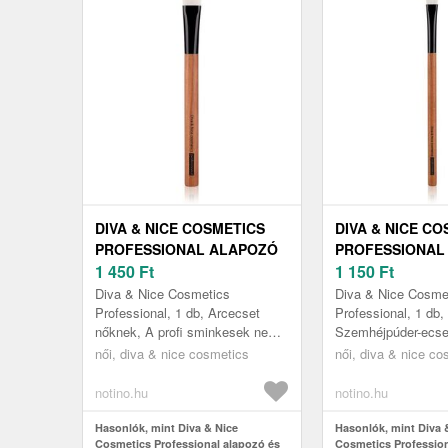
DIVA & NICE COSMETICS
DIVA & NICE C
PROFESSIONAL ALAPOZÓ
PROFESSIONAL
ÉS KORREKTOR ECSET
1 450
Ft
ALAP
1 150
Ft
MAX 224/5 1 DB
SZEMHÉJFESTÉ
Diva & Nice Cosmetics
Diva & Nice Cosme
224/9 1 DB
Professional, 1 db, Arcecset
Professional, 1 db,
nőknek, A profi sminkesek nem
Szemhéjpúder-ecse
nélkülözhetik a minőségi
Ahhoz, hogy profi
női, diva & nice cosmetics
női, diva & nice co
ecseteket az arc sminkelése
magabiztossággal 
során. Meríts...
ki szemhéját, nemc
notino.hu
notino.hu
Hasonlók, mint Diva & Nice
Hasonlók, mint Diva 
Cosmetics Professional alapozó és
Cosmetics Profession