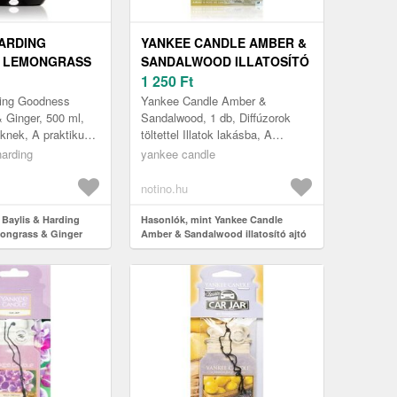
HARDING
YANKEE CANDLE AMBER &
 LEMONGRASS
SANDALWOOD ILLATOSÍTÓ
TERMÉSZETES
AJTÓ VÁLLFA 1 DB
1 250
Ft
Y KÉZSZAPPAN
ding Goodness
Yankee Candle Amber &
 Ginger, 500 ml,
Sandalwood, 1 db, Diffúzorok
knek, A praktikus
töltettel Illatok lakásba, A
ding Goodness
felakasztható Yankee Candle
harding
yankee candle
appan kímélően, de
Amber & Sandalwood
autóillatosító autók...
notino.hu
 Baylis & Harding
Hasonlók, mint Yankee Candle
ngrass & Ginger
Amber & Sandalwood illatosító ajtó
lyékony kézszappan
vállfa 1 db