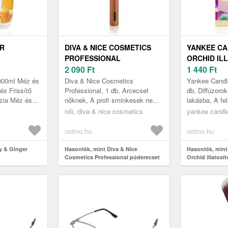
ER
DIVA & NICE COSMETICS
YANKEE CA
PROFESSIONAL
ORCHID IL
PÚDERECSET MAX 224/1 1
2 090
Ft
VÁLLFA 1 
1 440
Ft
DB
1000ml Méz és
Diva & Nice Cosmetics
Yankee Candle
és Frissítő
Professional, 1 db, Arcecset
db, Diffúzorok 
zia Méz és
nőknek, A profi sminkesek nem
lakásba, A fe
egy bőrápoló
nélkülözhetik a minőségi
Candle Wild Or
női, diva & nice cosmetics
yankee candl
őélményt...
ecseteket az arc sminkelése
autók és kiseb
során. Meríts...
notino.hu
notino.hu
y & Ginger
Hasonlók, mint Diva & Nice
Hasonlók, mint
Cosmetics Professional púderecset
Orchid illatosít
MAX 224/1 1 db