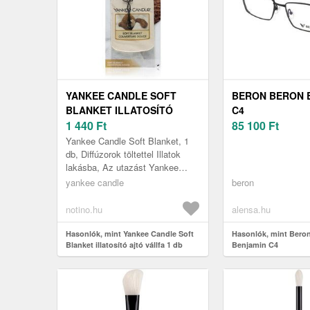
YANKEE CANDLE SOFT
BERON BERON 
BLANKET ILLATOSÍTÓ
C4
AJTÓ VÁLLFA 1 DB
1 440
Ft
85 100
Ft
Yankee Candle Soft Blanket, 1
db, Diffúzorok töltettel Illatok
lakásba, Az utazást Yankee
Candle Soft Blanket
yankee candle
beron
autóillatosítóval felejthetetlen
élmé...
notino.hu
alensa.hu
Hasonlók, mint Yankee Candle Soft
Hasonlók, mint Bero
Blanket illatosító ajtó vállfa 1 db
Benjamin C4