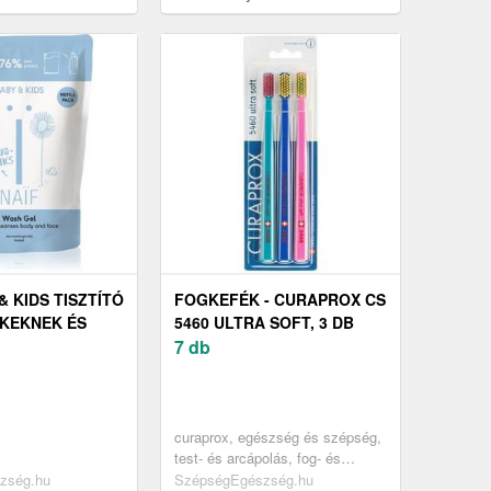
kekre MAX 519/08 1
illatosító ajtó vállfa autóba 1 db
& KIDS TISZTÍTÓ
FOGKEFÉK - CURAPROX CS
KEKNEK ÉS
5460 ULTRA SOFT, 3 DB
KNEK
7 db
curaprox, egészség és szépség,
test- és arcápolás, fog- és
fülápolás
zség.hu
SzépségEgészség.hu