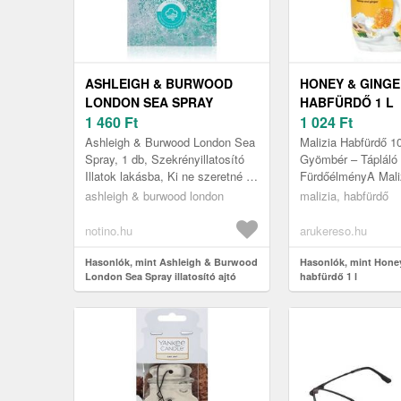
ASHLEIGH & BURWOOD
HONEY & GING
LONDON SEA SPRAY
HABFÜRDŐ 1 L
ILLATOSÍTÓ AJTÓ VÁLLFA
1 460
Ft
1 024
Ft
1 DB
Ashleigh & Burwood London Sea
Malizia Habfürdő 
Spray, 1 db, Szekrényillatosító
Gyömbér – Tápláló 
Illatok lakásba, Ki ne szeretné a
FürdőélményA Mali
frissen kimosott ruha illatát? A
Gyömbér Habfürdő 
ashleigh & burwood london
malizia, habfürdő
szekrényillatosító...
és revitalizáló fürd
notino.hu
arukereso.hu
Hasonlók, mint Ashleigh & Burwood
Hasonlók, mint Hone
London Sea Spray illatosító ajtó
habfürdő 1 l
vállfa 1 db