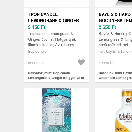
TROPICANDLE
BAYLIS & HARD
LEMONGRASS & GINGER
GOODNESS LE
ILLATGYERTYA FA
9 150
Ft
& GINGER HABF
2 650
Ft
KANÓCCAL 350 ML
ML
Tropicandle Lemongrass &
Baylis & Harding 
Ginger, 350 ml, Illatgyertyák
Lemongrass & Ging
Illatok lakásba, Az illat egy
habfürdők nőknek, N
pillanat alatt képes
mint a jól megérde
tropicandle
női, baylis & hardin
megváltoztatni egy helyiség
egy kellemes, illato
hangulatát és...
notino.hu
notino.hu
Hasonlók, mint Tropicandle
Hasonlók, mint Bayli
Lemongrass & Ginger illatgyertya fa
Goodness Lemongras
kanóccal 350 ml
habfürdő 500 ml