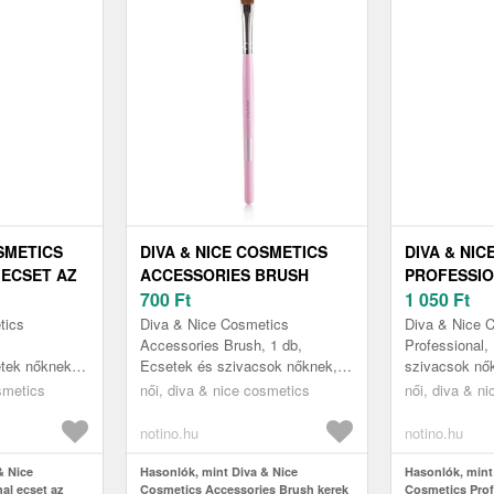
OSMETICS
DIVA & NICE COSMETICS
DIVA & NIC
 ECSET AZ
ACCESSORIES BRUSH
PROFESSIO
KEREK ECSET
700
Ft
ECSET A
1 050
Ft
KEKRE MAX
SZEMHÉJFESTÉKRE MAX
SZEMHÉJF
tics
Diva & Nice Cosmetics
Diva & Nice 
491/3 1 DB
519/08 1 DB
Accessories Brush, 1 db,
Professional,
tek nőknek,
Ecsetek és szivacsok nőknek, A
szivacsok nő
Diva & Nice Cosmetics
Nice Cosmetic
smetics
női, diva & nice cosmetics
női, diva & n
sminkelhesse
Accessories kerek ecset
ferde ecset s
sak minősé...
szemhéjfestékre tökélet...
precíze...
notino.hu
notino.hu
& Nice
Hasonlók, mint Diva & Nice
Hasonlók, mint
al ecset az
Cosmetics Accessories Brush kerek
Cosmetics Prof