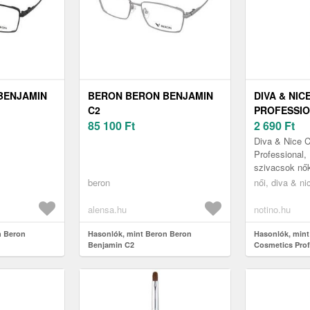
BENJAMIN
BERON BERON BENJAMIN
DIVA & NIC
C2
PROFESSI
85 100
Ft
PÚDERECSE
2 690
Ft
DB
Diva & Nice 
Professional,
szivacsok nők
sminkesek ne
beron
női, diva & n
minőségi ecse
sminkelése s.
alensa.hu
notino.hu
n Beron
Hasonlók, mint Beron Beron
Hasonlók, mint
Benjamin C2
Cosmetics Prof
MAX 530/01 1 d