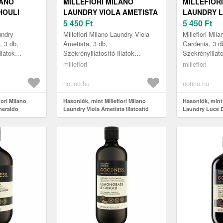
LANO
MILLEFIORI MILANO
MILLEFIOR
HOULI
LAUNDRY VIOLA AMETISTA
LAUNDRY L
ATOSÍTÓ
ILLATOSÍTÓ KÁRTYA 3 DB
5 450
Ft
GARDENIA 
5 450
Ft
KÁRTYA 3 
undry
Millefiori Milano Laundry Viola
Millefiori Mil
, 3 db,
Ametista, 3 db,
Gardenia, 3 d
llatok
Szekrényillatosító Illatok
Szekrényillato
etné a frissen
lakásba, Ki ne szeretné a frissen
lakásba, Ki n
millefiori
millefiori
t? A
kimosott ruha illatát? A
kimosott ruha 
szekrényillat...
szekrényill...
notino.hu
notino.hu
iori Milano
Hasonlók, mint Millefiori Milano
Hasonlók, mint 
meraldo
Laundry Viola Ametista illatosító
Laundry Luce Di
kártya 3 db
kártya 3 db