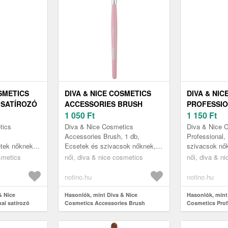
OSMETICS
DIVA & NICE COSMETICS
DIVA & NIC
 SATÍROZÓ
ACCESSORIES BRUSH
PROFESSI
ECSET
RÚZSECSET MAX 491/5 1
1 050
Ft
HIGHLIGHT
1 150
Ft
DB
530/06 1 DB
tics
Diva & Nice Cosmetics
Diva & Nice 
Accessories Brush, 1 db,
Professional,
tek nőknek,
Ecsetek és szivacsok nőknek,
szivacsok nők
Közvetlenül az ajakrúzs
sminkesek ne
smetics
női, diva & nice cosmetics
női, diva & n
sminkelhesse
hegyével viszi fel a rúzst az
minőségi ecse
sak minősé...
ajkaira, és az uj...
sminkelése s.
notino.hu
notino.hu
& Nice
Hasonlók, mint Diva & Nice
Hasonlók, mint
al satírozó
Cosmetics Accessories Brush
Cosmetics Prof
AX 224/8 1 db
rúzsecset MAX 491/5 1 db
ecset MAX 530/