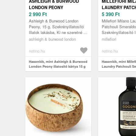
ASHLEIGH & BURWOOD
MILLEFIORI MI
LONDON PEONY
LAUNDRY PATC
ILLATOSÍTÓ KÁRTYA 15 G
2 990
Ft
SMERALDO ILL
5 390
Ft
KÁRTYA 3 DB
Ashleigh & Burwood London
Millefiori Milano La
Peony, 15 g, Szekrényillatosító
Patchouli Smeraldo
Illatok lakásba, Ki ne szeretné a
Szekrényillatosító I
frissen kimosott ruha illatát? A
lakásba, Ki ne szer
ashleigh & burwood london
millefiori
szekrényillatosító Ash...
kimosott ruha illatá
szekrényi...
notino.hu
notino.hu
Hasonlók, mint Ashleigh & Burwood
Hasonlók, mint Millef
London Peony illatosító kártya 15 g
Laundry Patchouli S
illatosító kártya 3 db