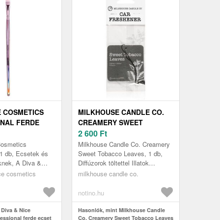
E COSMETICS
MILKHOUSE CANDLE CO.
NAL FERDE
CREAMERY SWEET
TOBACCO LEAVES
2 600
Ft
ESTÉKEKRE MAX
ILLATOSÍTÓ AJTÓ VÁLLFA
Cosmetics
Milkhouse Candle Co. Creamery
AUTÓBA 1 DB
 1 db, Ecsetek és
Sweet Tobacco Leaves, 1 db,
knek, A Diva &
Diffúzorok töltettel Illatok
s Professional
lakásba, A felakasztható
ice cosmetics
milkhouse candle co.
egítségével igazán
Milkhouse Candle Co. Creamery
Sweet...
notino.hu
 Diva & Nice
Hasonlók, mint Milkhouse Candle
essional ferde ecset
Co. Creamery Sweet Tobacco Leaves