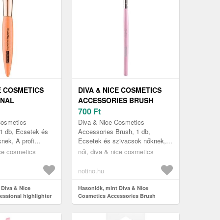
E COSMETICS
DIVA & NICE COSMETICS
ONAL
ACCESSORIES BRUSH
ER ECSET MAX
SZEMHÉJFESTÉK
700
Ft
APPLIKÁTOR MAX 491/6 1
Cosmetics
Diva & Nice Cosmetics
DB
 1 db, Ecsetek és
Accessories Brush, 1 db,
nek, A profi
Ecsetek és szivacsok nőknek, A
m nélkülözhetik a
megfelelő ecsettel a smink
ice cosmetics
női, diva & nice cosmetics
teket az arc
elkészítése is egyszerűbb.
..
Tökéletes szems...
notino.hu
 Diva & Nice
Hasonlók, mint Diva & Nice
essional highlighter
Cosmetics Accessories Brush
06 1 db
szemhéjfesték applikátor MAX 491/6
1 db