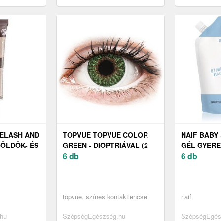
re MAX 224/9 1
ecset szemhéjfestékre MAX 491/3 1
a szemhéjfesté
db
db
YELASH AND
TOPVUE TOPVUE COLOR
NAIF BABY 
ÖLDÖK- ÉS
GREEN - DIOPTRIÁVAL (2
GÉL GYERE
TÉK
DB LENCSE)
6 db
CSECSEMŐ
6 db
topvue, színes kontaktlencse
naif
hu
SzépségEgészség.hu
SzépségEgés