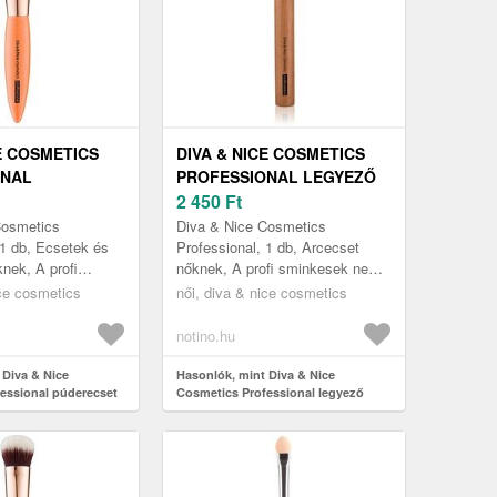
E COSMETICS
DIVA & NICE COSMETICS
ONAL
PROFESSIONAL LEGYEZŐ
T MAX 530/01 1
ECSET MAX 224/2 1 DB
2 450
Ft
Cosmetics
Diva & Nice Cosmetics
 1 db, Ecsetek és
Professional, 1 db, Arcecset
nek, A profi
nőknek, A profi sminkesek nem
m nélkülözhetik a
nélkülözhetik a minőségi
ice cosmetics
női, diva & nice cosmetics
teket az arc
ecseteket az arc sminkelése
..
során. Meríts...
notino.hu
 Diva & Nice
Hasonlók, mint Diva & Nice
essional púderecset
Cosmetics Professional legyező
b
ecset MAX 224/2 1 db