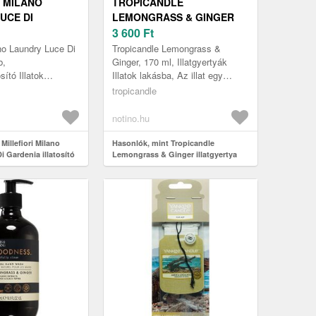
I MILANO
TROPICANDLE
UCE DI
LEMONGRASS & GINGER
ILLATOSÍTÓ
ILLATGYERTYA 170 ML
3 600
Ft
DB
ano Laundry Luce Di
Tropicandle Lemongrass &
b,
Ginger, 170 ml, Illatgyertyák
sító Illatok
Illatok lakásba, Az illat egy
e szeretné a frissen
pillanat alatt képes
tropicandle
illatát? A
megváltoztatni egy helyiség
hangulatát és...
notino.hu
Millefiori Milano
Hasonlók, mint Tropicandle
 Gardenia illatosító
Lemongrass & Ginger illatgyertya
170 ml