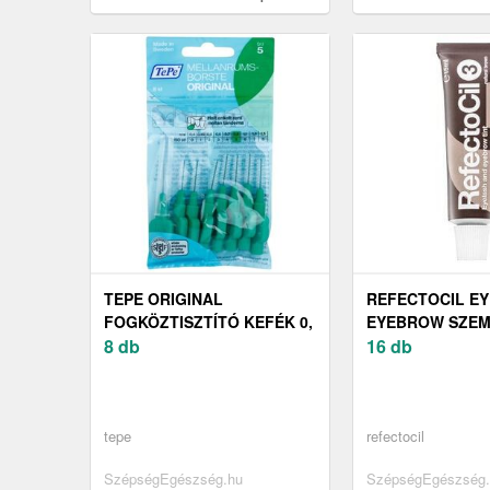
korrektor ecset MAX 224/5 1 db
alap szemhéjfestékek
db
TEPE ORIGINAL
REFECTOCIL E
FOGKÖZTISZTÍTÓ KEFÉK 0,
EYEBROW SZEM
8 MM 8 DB
8 db
SZEMPILLAFES
16 db
tepe
refectocil
SzépségEgészség.hu
SzépségEgészség.